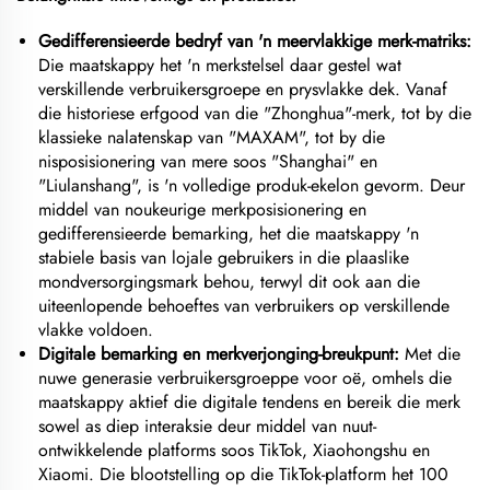
Gedifferensieerde bedryf van 'n meervlakkige merk-matriks:
Die maatskappy het 'n merkstelsel daar gestel wat
verskillende verbruikersgroepe en prysvlakke dek. Vanaf
die historiese erfgood van die "Zhonghua"-merk, tot by die
klassieke nalatenskap van "MAXAM", tot by die
nisposisionering van mere soos "Shanghai" en
"Liulanshang", is 'n volledige produk-ekelon gevorm. Deur
middel van noukeurige merkposisionering en
gedifferensieerde bemarking, het die maatskappy 'n
stabiele basis van lojale gebruikers in die plaaslike
mondversorgingsmark behou, terwyl dit ook aan die
uiteenlopende behoeftes van verbruikers op verskillende
vlakke voldoen.
Digitale bemarking en merkverjonging-breukpunt:
Met die
nuwe generasie verbruikersgroeppe voor oë, omhels die
maatskappy aktief die digitale tendens en bereik die merk
sowel as diep interaksie deur middel van nuut-
ontwikkelende platforms soos TikTok, Xiaohongshu en
Xiaomi. Die blootstelling op die TikTok-platform het 100