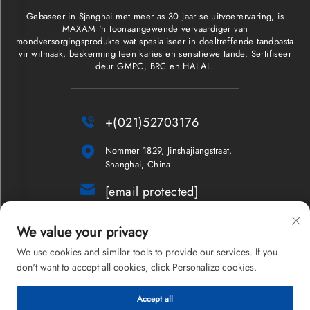
Gebaseer in Sjanghai met meer as 30 jaar se uitvoerervaring, is
MAXAM 'n toonaangewende vervaardiger van
mondversorgingsprodukte wat spesialiseer in doeltreffende tandpasta
vir witmaak, beskerming teen karies en sensitiewe tande. Sertifiseer
deur GMPC, BRC en HALAL.

+(021)52703176

Nommer 1829, Jinshajiangstraat,
Shanghai, China

[email protected]
Nuusbrief
We value your privacy
We use cookies and similar tools to provide our services. If you
don't want to accept all cookies, click Personalize cookies.
Kopiereg © 2026 Shanghai Maxam Company Limited. Alle regte
Accept all
voorbehou.