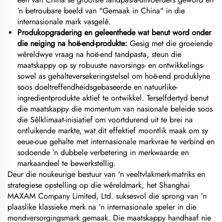
’n betroubare beeld van "Gemaak in China" in die
internasionale mark vasgelê.
Produkopgradering en geleenthede wat benut word onder
die neiging na hoë-end-produkte:
Gesig met die groeiende
wêreldwye vraag na hoë-end tandpasta, steun die
maatskappy op sy robuuste navorsings- en ontwikkelings-
sowel as gehalteversekeringstelsel om hoë-end produklyne
soos doeltreffendheidsgebaseerde en natuurlike-
ingredientprodukte aktief te ontwikkel. Terselfdertyd benut
die maatskappy die momentum van nasionale beleide soos
die Sêlklimaat-inisiatief om voortdurend uit te brei na
ontluikende markte, wat dit effektief moontlik maak om sy
eeue-oue gehalte met internasionale markvrae te verbind en
sodoende ’n dubbele verbetering in merkwaarde en
markaandeel te bewerkstellig.
Deur die noukeurige bestuur van 'n veeltvlakmerk-matriks en
strategiese opstelling op die wêreldmark, het Shanghai
MAXAM Company Limited, Ltd. suksesvol die sprong van 'n
plaaslike klassieke merk na 'n internasionale speler in die
mondversorgingsmark gemaak. Die maatskappy handhaaf nie