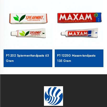
PT-202 Spiermenttandpasta 63
PT-122SG Maxam-tandpasta
Gram
135 Gram