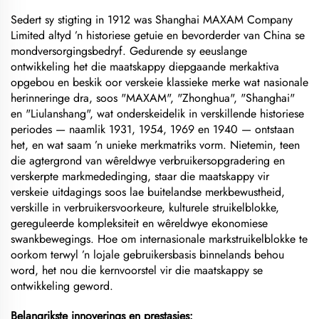
Sedert sy stigting in 1912 was Shanghai MAXAM Company
Limited altyd ’n historiese getuie en bevorderder van China se
mondversorgingsbedryf. Gedurende sy eeuslange
ontwikkeling het die maatskappy diepgaande merkaktiva
opgebou en beskik oor verskeie klassieke merke wat nasionale
herinneringe dra, soos "MAXAM", "Zhonghua", "Shanghai"
en "Liulanshang", wat onderskeidelik in verskillende historiese
periodes — naamlik 1931, 1954, 1969 en 1940 — ontstaan
het, en wat saam ’n unieke merkmatriks vorm. Nietemin, teen
die agtergrond van wêreldwye verbruikersopgradering en
verskerpte markmededinging, staar die maatskappy vir
verskeie uitdagings soos lae buitelandse merkbewustheid,
verskille in verbruikersvoorkeure, kulturele struikelblokke,
gereguleerde kompleksiteit en wêreldwye ekonomiese
swankbewegings. Hoe om internasionale markstruikelblokke te
oorkom terwyl ’n lojale gebruikersbasis binnelands behou
word, het nou die kernvoorstel vir die maatskappy se
ontwikkeling geword.
Belangrikste innoverings en prestasies: