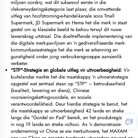
miljoen oorskry, wat dit suksesvol eerste in die
vlekverwyderingskategorie laat plaas; die omvattende
uitleg van hoofstroming-e-handel-kanale soos Tmall
Supermark, JD Supermark en Hema het die merk in staat
gestel om sy klassieke beeld te behou terwyl dit nuwe
lewenskrag uitstraal. Die doeltreffende implementering van
die digitale merk-paviljoen en ’n gediversifiseerde merk-
kommunikasiestrategie het die merk se erkenning en
gunstigheid onder jong verbruikersgroeppe aansienlik
verbeter.
"STP"-Strategie en globale uitleg vir uitvoerbesigheid:
Vir
buitelandse markte het die maatskappy ’n uitvoerstrategie
opgestel wat sentraal staan op "STP" – betroubaarheid
(kwaliteit, lewering en diens), Chinese
voorsieningskettingvoordele, en sosiale
verantwoordelikheid. Deur hierdie strategie te benut, het
die maatskappy se uitvoerbesigheid 42 lande en streke
langs die "Gordel en Pad" bereik, en het produkregistrasie
in nog 19 lande en streke voltooi. As ’n demonstrasie-
onderneming vir China se eie merkuitvoere, het MAXAM
een van China se grootste tandpasta-uitvoerders geword en