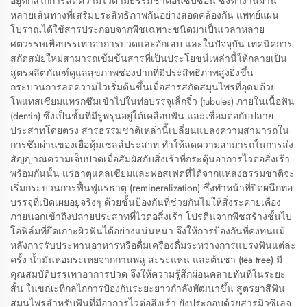
อยู่ที่กลไกการลดความไวตามธรรมชาติอันซับซ้อน ซึ่งทำงานผ่าน
หลายเส้นทางที่เสริมประสิทธิภาพกันอย่างสอดคล้องกัน แพทย์แผน
โบราณได้ใช้สารประกอบจากพืชเฉพาะชนิดมาเป็นเวลาหลาย
ศตวรรษเพื่อบรรเทาอาการปวดและอักเสบ และในปัจจุบัน เทคนิคการ
สกัดสมัยใหม่สามารถเข้มข้นสารที่เป็นประโยชน์เหล่านี้ให้กลายเป็น
สูตรผลิตภัณฑ์ดูแลสุขภาพช่องปากที่มีประสิทธิภาพสูงยิ่งขึ้น
กระบวนการลดความไวเริ่มต้นขึ้นเมื่อสารสกัดสมุนไพรที่อุดมด้วย
โพแทสเซียมแทรกซึมเข้าไปในท่อบรรจุเล็กจิ๋ว (tubules) ภายในเนื้อฟัน
(dentin) ซึ่งเป็นชั้นที่มีรูพรุนอยู่ใต้เคลือบฟัน และเชื่อมต่อกับปลาย
ประสาทโดยตรง สารธรรมชาติเหล่านี้เปลี่ยนแปลงความสามารถใน
การซึมผ่านของเยื่อหุ้มเซลล์ประสาท ทำให้ลดความสามารถในการส่ง
สัญญาณความเจ็บปวดเมื่อสัมผัสกับสิ่งเร้าที่กระตุ้นอาการไวต่อสิ่งเร้า
พร้อมกันนั้น แร่ธาตุแคลเซียมและฟอสเฟตที่ได้จากแหล่งธรรมชาติจะ
เริ่มกระบวนการฟื้นฟูแร่ธาตุ (remineralization) ซึ่งทำหน้าที่ปิดผนึกท่อ
บรรจุที่เปิดเผยอยู่จริงๆ ด้วยชั้นป้องกันที่ช่วยกันไม่ให้สิ่งระคายเคือง
ภายนอกเข้าถึงปลายประสาทที่ไวต่อสิ่งเร้า โปรตีนจากพืชสร้างชั้นไบ
โอฟิล์มที่ยึดเกาะผิวฟันได้อย่างแน่นหนา จึงให้การป้องกันที่คงทนแม้
หลังการรับประทานอาหารหรือดื่มเครื่องดื่มระหว่างการแปรงฟันแต่ละ
ครั้ง น้ำมันหอมระเหยจากกานพลู สะระแหน่ และต้นชา (tea tree) มี
คุณสมบัติบรรเทาอาการปวด จึงให้ความรู้สึกผ่อนคลายทันทีในระยะ
สั้น ในขณะที่กลไกการป้องกันระยะยาวกำลังพัฒนาขึ้น สูตรยาสีฟัน
สมุนไพรสำหรับฟันที่มีอาการไวต่อสิ่งเร้า ยังประกอบด้วยสารมิวซิเลจ