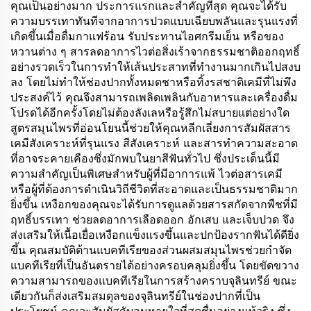
คุณเป็นอย่างมาก ประการแรกและสำคัญที่สุด คุณจะได้รับ
ความบรรเทาทันทีจากอาการปวดแบบเฉียบพลันและรุนแรงที่
เกิดขึ้นเมื่อดื่มกาแฟร้อน รับประทานไอศกรีมเย็น หรือของ
หวานต่าง ๆ สารลดอาการไวต่อสิ่งเร้าจากธรรมชาติออกฤทธิ์
อย่างรวดเร็วในการทำให้เส้นประสาทที่ทำงานมากเกินไปสงบ
ลง โดยไม่ทำให้ช่องปากทั้งหมดชาหรือทิ้งรสชาติเคมีที่ไม่พึง
ประสงค์ไว้ คุณจึงสามารถเพลิดเพลินกับอาหารและเครื่องดื่ม
โปรดได้อีกครั้งโดยไม่ต้องลังเลหรือรู้สึกไม่สบายแต่อย่างใด
สูตรสมุนไพรที่อ่อนโยนนี้ช่วยให้คุณหลีกเลี่ยงการสัมผัสสาร
เคมีสังเคราะห์ที่รุนแรง สีสังเคราะห์ และสารทำความสะอาด
ที่อาจระคายเคืองซึ่งมักพบในยาสีฟันทั่วไป ซึ่งประเด็นนี้มี
ความสำคัญเป็นพิเศษสำหรับผู้ที่มีอาการแพ้ ไวต่อสารเคมี
หรือผู้ที่ต้องการดำเนินวิถีชีวิตที่สะอาดและเป็นธรรมชาติมาก
ยิ่งขึ้น เหงือกของคุณจะได้รับการดูแลด้วยสารสกัดจากพืชที่มี
ฤทธิ์บรรเทา ช่วยลดอาการเลือดออก อักเสบ และเจ็บปวด จึง
ส่งเสริมให้เนื้อเยื่อเหงือกแข็งแรงขึ้นและปกป้องรากฟันได้ดียิ่ง
ขึ้น คุณสมบัติต้านแบคทีเรียของส่วนผสมสมุนไพรช่วยกำจัด
แบคทีเรียที่เป็นอันตรายได้อย่างครอบคลุมยิ่งขึ้น โดยขัดขวาง
ความสามารถของแบคทีเรียในการสร้างคราบจุลินทรีย์ ขณะ
เดียวกันก็ส่งเสริมสมดุลของจุลินทรีย์ในช่องปากที่เป็น