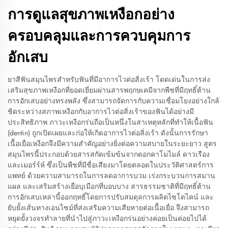
การดูแลสุขภาพเหงือกอย่าง
ครอบคลุมและการควบคุมการ
อักเสบ
ยาสีฟันสมุนไพรสำหรับฟันที่มีอาการไวต่อสิ่งเร้า โดดเด่นในการส่ง
เสริมสุขภาพเหงือกที่ยอดเยี่ยมผ่านสารพฤกษเคมีจากพืชที่มีฤทธิ์ต้าน
การอักเสบอย่างทรงพลัง ซึ่งสามารถจัดการกับความเชื่อมโยงอย่างใกล้
ชิดระหว่างสภาพเหงือกกับอาการไวต่อสิ่งเร้าของฟันได้อย่างมี
ประสิทธิภาพ ภาวะเหงือกร่นถือเป็นหนึ่งในสาเหตุหลักที่ทำให้เนื้อฟัน
(dentin) ถูกเปิดเผยและก่อให้เกิดอาการไวต่อสิ่งเร้า ดังนั้นการรักษา
เนื้อเยื่อเหงือกจึงมีความสำคัญอย่างยิ่งต่อความสบายในระยะยาว สูตร
สมุนไพรนี้ประกอบด้วยสารสกัดเข้มข้นจากดอกคาโมไมล์ ดาวเรือง
และเมอร์ร์ห์ ซึ่งเป็นพืชที่มีชื่อเสียงมาโดยตลอดในประวัติศาสตร์การ
แพทย์ ด้วยความสามารถในการลดอาการบวม เร่งกระบวนการสมาน
แผล และเสริมสร้างเยื่อบุเมือกที่บอบบาง สารธรรมชาติที่มีฤทธิ์ต้าน
การอักเสบเหล่านี้ออกฤทธิ์โดยการปรับสมดุลการผลิตไซโตไคน์ และ
ยับยั้งเส้นทางเอนไซม์ที่ส่งเสริมความเสียหายต่อเนื้อเยื่อ จึงสามารถ
หยุดยั้งวงจรทำลายที่นำไปสู่ภาวะเหงือกร่นอย่างค่อยเป็นค่อยไปได้