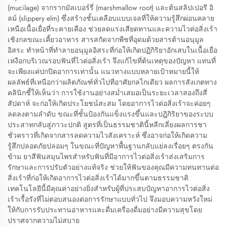
(mucilage) จากรากมัลเบอร์รี่ (marshmallow root) และต้นสลิปเปอรี อิ
ลม์ (slippery elm) ซึ่งสร้างชั้นเคลือบแบบเจลที่ให้ความรู้สึกผ่อนคลาย
เหนือเนื้อเยื่อที่ระคายเคือง ช่วยลดแรงเสียดทานและความไวต่อสิ่งเร้า
เชิงกลขณะเคี้ยวอาหาร สารสกัดจากพืชที่อุดมด้วยสารต้านอนุมูล
อิสระ ทำหน้าที่ทำลายอนุมูลอิสระที่ก่อให้เกิดปฏิกิริยาอักเสบในเนื้อเยื่อ
เหงือกบริเวณรอบฟันที่ไวต่อสิ่งเร้า จึงแก้ไขที่ต้นเหตุของปัญหา แทนที่
จะเพียงแค่ปกปิดอาการเท่านั้น แนวทางแบบหลายเป้าหมายนี้ให้
ผลลัพธ์ที่เหนือกว่าผลิตภัณฑ์ทั่วไปที่อาศัยกลไกเดียว ผลการสังเกตทาง
คลินิกชี้ให้เห็นว่า การใช้งานอย่างสม่ำเสมอเป็นระยะเวลาสองถึงสี่
สัปดาห์ จะก่อให้เกิดประโยชน์สะสม โดยอาการไวต่อสิ่งเร้าจะค่อยๆ
ลดลงตามลำดับ ขณะที่ชั้นป้องกันแข็งแรงขึ้นและปฏิกิริยาของระบบ
ประสาทกลับสู่ภาวะปกติ สูตรที่เป็นธรรมชาตินี้หลีกเลี่ยงผลการชา
ชั่วคราวที่เกิดจากสารลดความไวสังเคราะห์ ซึ่งอาจก่อให้เกิดความ
รู้สึกปลอดภัยปลอมๆ ในขณะที่ปัญหาพื้นฐานกลับแย่ลงเรื่อยๆ ตรงกัน
ข้าม ยาสีฟันสมุนไพรสำหรับฟันที่มีอาการไวต่อสิ่งเร้าส่งเสริมการ
รักษาและการปรับตัวอย่างแท้จริง ช่วยให้ฟันของคุณมีความทนทานต่อ
สิ่งเร้าที่ก่อให้เกิดอาการไวต่อสิ่งเร้าได้มากขึ้นตามธรรมชาติ
เทคโนโลยีนี้มีคุณค่าอย่างยิ่งสำหรับผู้ที่ประสบปัญหาอาการไวต่อสิ่ง
เร้าเรื้อรังที่ไม่ตอบสนองต่อการรักษาแบบทั่วไป จึงมอบความหวังใหม่
ให้กับการรับประทานอาหารและดื่มเครื่องดื่มอย่างมีความสุขโดย
ปราศจากความไม่สบาย