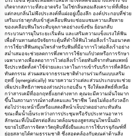
ประโยชน์ คุณจะสัมผัสกับลมหายใจที่สดชื่นอย่างแท้จริง ซึ่ง
เกิดจากสภาวะที่สะอาดจริง ไม่ใช่กลิ่นหอมสังเคราะห์ที่เพียง
แต่กลบกลิ่นไม่พึงประสงค์ที่แฝงอยู่เบื้องลึก องค์ประกอบที่ช่วย
เสริมแร่ธาตุกลับเข้าสู่เคลือบฟันจะซ่อมแซมความเสียหาย
ของเคลือบฟันในระดับจุลภาคอย่างแข้งขัน ย้อนกลับ
กระบวนการผุในระยะเริ่มต้น และเสริมความแข็งแรงให้ฟัน
เพื่อต้านทานต่อปัจจัยกระตุ้นที่ทำให้ฟันไวต่อสิ่งเร้าในอนาคต
การใช้ยาสีฟันสมุนไพรสำหรับฟันที่มีอาการไวต่อสิ่งเร้าอย่าง
สม่ำเสมอจะช่วยลดการพึ่งพาการใช้ยาแก้ปวดหรือการรักษา
เฉพาะทางเพื่อลดอาการไวต่อสิ่งเร้าโดยทันทีจากทันตแพทย์
จึงประหยัดทั้งค่าใช้จ่ายและเวลาในการเข้ารับบริการที่คลินิก
ทันตกรรม ส่วนผสมจากธรรมชาติทำงานร่วมกันแบบเสริม
ฤทธิ์ (synergistically) หมายความว่าแต่ละส่วนประกอบจะช่วย
เพิ่มประสิทธิภาพของส่วนประกอบอื่น ๆ จึงให้ผลลัพธ์ที่เหนือ
กว่าสารเคมีที่ออกฤทธิ์แยกต่างหาก คุณจะมีความมั่นใจมาก
ขึ้นในสถานการณ์ทางสังคมและวิชาชีพ โดยไม่ต้องกังวลอีก
ต่อไปว่าจะหน้าบึ้งหรือแสดงสีหน้าเจ็บปวดอย่างกะทันหัน
ขณะดื่มน้ำเย็นระหว่างการประชุมหรือรับประทานอาหาร
ลักษณะที่เป็นมิตรต่อสิ่งแวดล้อมของสูตรสมุนไพรนั้นมัก
ขยายไปถึงการจัดหาวัตถุดิบที่ยั่งยืนและการใช้บรรจุภัณฑ์ที่
ย่อยสลายได้ตามธรรมชาติ ซึ่งสอดคล้องกับคุณค่าด้านสิ่ง