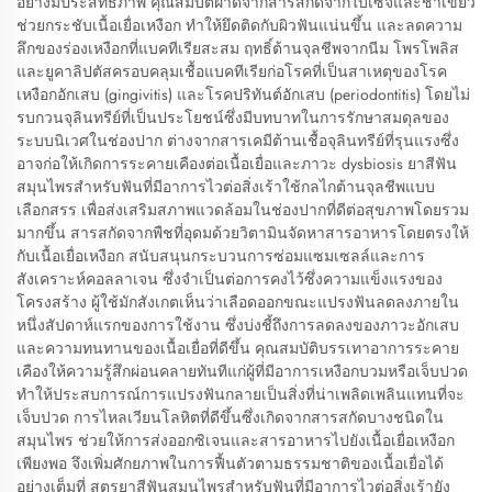
อย่างมีประสิทธิภาพ คุณสมบัติฝาดจากสารสกัดจากใบเซจและชาเขียว
ช่วยกระชับเนื้อเยื่อเหงือก ทำให้ยึดติดกับผิวฟันแน่นขึ้น และลดความ
ลึกของร่องเหงือกที่แบคทีเรียสะสม ฤทธิ์ต้านจุลชีพจากนีม โพรโพลิส
และยูคาลิปตัสครอบคลุมเชื้อแบคทีเรียก่อโรคที่เป็นสาเหตุของโรค
เหงือกอักเสบ (gingivitis) และโรคปริทันต์อักเสบ (periodontitis) โดยไม่
รบกวนจุลินทรีย์ที่เป็นประโยชน์ซึ่งมีบทบาทในการรักษาสมดุลของ
ระบบนิเวศในช่องปาก ต่างจากสารเคมีต้านเชื้อจุลินทรีย์ที่รุนแรงซึ่ง
อาจก่อให้เกิดการระคายเคืองต่อเนื้อเยื่อและภาวะ dysbiosis ยาสีฟัน
สมุนไพรสำหรับฟันที่มีอาการไวต่อสิ่งเร้าใช้กลไกต้านจุลชีพแบบ
เลือกสรร เพื่อส่งเสริมสภาพแวดล้อมในช่องปากที่ดีต่อสุขภาพโดยรวม
มากขึ้น สารสกัดจากพืชที่อุดมด้วยวิตามินจัดหาสารอาหารโดยตรงให้
กับเนื้อเยื่อเหงือก สนับสนุนกระบวนการซ่อมแซมเซลล์และการ
สังเคราะห์คอลลาเจน ซึ่งจำเป็นต่อการคงไว้ซึ่งความแข็งแรงของ
โครงสร้าง ผู้ใช้มักสังเกตเห็นว่าเลือดออกขณะแปรงฟันลดลงภายใน
หนึ่งสัปดาห์แรกของการใช้งาน ซึ่งบ่งชี้ถึงการลดลงของภาวะอักเสบ
และความทนทานของเนื้อเยื่อที่ดีขึ้น คุณสมบัติบรรเทาอาการระคาย
เคืองให้ความรู้สึกผ่อนคลายทันทีแก่ผู้ที่มีอาการเหงือกบวมหรือเจ็บปวด
ทำให้ประสบการณ์การแปรงฟันกลายเป็นสิ่งที่น่าเพลิดเพลินแทนที่จะ
เจ็บปวด การไหลเวียนโลหิตที่ดีขึ้นซึ่งเกิดจากสารสกัดบางชนิดใน
สมุนไพร ช่วยให้การส่งออกซิเจนและสารอาหารไปยังเนื้อเยื่อเหงือก
เพียงพอ จึงเพิ่มศักยภาพในการฟื้นตัวตามธรรมชาติของเนื้อเยื่อได้
อย่างเต็มที่ สูตรยาสีฟันสมุนไพรสำหรับฟันที่มีอาการไวต่อสิ่งเร้ายัง