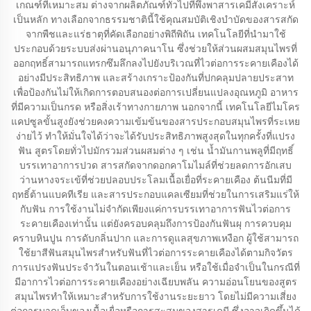
เกณฑ์ที่เหมาะสม ต่างจากผลิตภัณฑ์ทั่วไปที่พึ่งพาสารเคมีสังเคราะห์
เป็นหลัก ทางเลือกจากธรรมชาตินี้ใช้คุณสมบัติเชิงบำบัดของสารสกัด
จากพืชและแร่ธาตุที่คัดเลือกอย่างพิถีพิถัน เทคโนโลยีที่นำมาใช้
ประกอบด้วยระบบส่งผ่านอนุภาคนาโน ซึ่งช่วยให้ส่วนผสมสมุนไพรที่
ออกฤทธิ์สามารถแทรกซึมลึกลงไปยังบริเวณที่ไวต่อการระคายเคืองได้
อย่างมีประสิทธิภาพ และสร้างเกราะป้องกันที่ปกคลุมปลายประสาท
เพื่อป้องกันไม่ให้เกิดการตอบสนองต่อการเปลี่ยนแปลงอุณหภูมิ อาหาร
ที่มีความเป็นกรด หรือสิ่งเร้าทางกายภาพ นอกจากนี้ เทคโนโลยีไมโคร
แคปซูลขั้นสูงยังช่วยคงความเข้มข้นของสารประกอบสมุนไพรที่ระเหย
ง่ายไว้ ทำให้มั่นใจได้ว่าจะได้รับประสิทธิภาพสูงสุดในทุกครั้งที่แปรง
ฟัน สูตรโดยทั่วไปมักรวมส่วนผสมต่าง ๆ เช่น น้ำมันกานพลูที่มีฤทธิ์
บรรเทาอาการปวด สารสกัดจากดอกคาโมไมล์ที่ช่วยลดการอักเสบ
ว่านหางจระเข้ที่ช่วยปลอบประโลมเนื้อเยื่อที่ระคายเคือง ต้นนีมที่มี
ฤทธิ์ต้านแบคทีเรีย และสารประกอบแคลเซียมที่ช่วยในการเสริมแร่ให้
กับฟัน การใช้งานไม่จำกัดเพียงแค่การบรรเทาอาการฟันไวต่อการ
ระคายเคืองเท่านั้น แต่ยังครอบคลุมถึงการป้องกันฟันผุ การควบคุม
คราบหินปูน การดับกลิ่นปาก และการดูแลสุขภาพเหงือก ผู้ใช้สามารถ
ใช้ยาสีฟันสมุนไพรสำหรับฟันที่ไวต่อการระคายเคืองได้ตามกิจวัตร
การแปรงฟันประจำวันในตอนเช้าและเย็น หรือใช้เมื่อจำเป็นในกรณีที่
มีอาการไวต่อการระคายเคืองอย่างเฉียบพลัน ความอ่อนโยนของสูตร
สมุนไพรทำให้เหมาะสำหรับการใช้งานระยะยาว โดยไม่มีความเสี่ยง