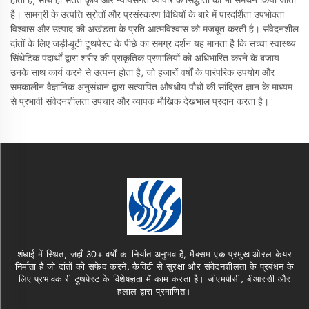
होती है, साथ ही सतत कृषि और न्यायसंगत व्यापार के सिद्धांतों का भी समर्थन किया जाता
है। सामग्री के उत्पत्ति स्रोतों और प्रसंस्करण विधियों के बारे में पारदर्शिता उपभोक्ता
विश्वास और उत्पाद की अखंडता के प्रति आत्मविश्वास को मजबूत करती है। संवेदनशील
दांतों के लिए जड़ी-बूटी टूथपेस्ट के पीछे का समग्र दर्शन यह मानता है कि सच्चा स्वास्थ्य
सिंथेटिक पदार्थों द्वारा शरीर की प्राकृतिक प्रणालियों को अधिभारित करने के बजाय
उनके साथ कार्य करने से उत्पन्न होता है, जो हजारों वर्षों के पारंपरिक उपयोग और
समकालीन वैज्ञानिक अनुसंधान द्वारा सत्यापित औषधीय पौधों की सांद्रित ज्ञान के माध्यम
से प्रभावी संवेदनशीलता उपचार और व्यापक मौखिक देखभाल प्रदान करता है।
शंघाई में स्थित, जहाँ 30+ वर्षों का निर्यात अनुभव है, मैक्सम एक प्रमुख ओरल केयर
निर्माता है जो दांतों को सफेद करने, कैविटी से सुरक्षा और संवेदनशीलता के प्रबंधन के
लिए प्रभावकारी टूथपेस्ट के विशेषज्ञता में काम करता है। जीएमपीसी, बीआरसी और
हलाल द्वारा प्रमाणित।