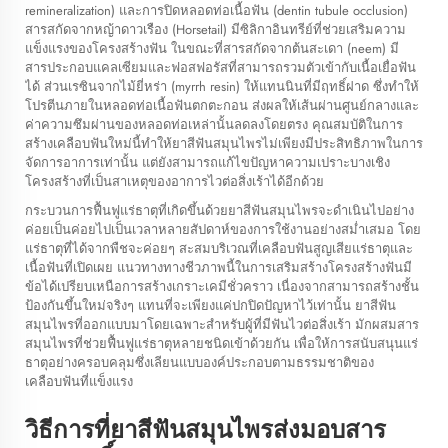
remineralization) และการปิดหลอดท่อเนื้อฟัน (dentin tubule occlusion)
สารสกัดจากหญ้าดาวเรือง (Horsetail) มีซิลิกาอินทรีย์ที่ช่วยเสริมความ
แข็งแรงของโครงสร้างฟัน ในขณะที่สารสกัดจากต้นสะเดา (neem) มี
สารประกอบแคลเซียมและฟอสฟอรัสที่สามารถรวมตัวเข้ากับเนื้อเยื่อฟัน
ได้ ส่วนเรซินจากไม้ยี่หร่า (myrrh resin) ให้แทนนินที่มีฤทธิ์ฝาด ซึ่งทำให้
โปรตีนภายในหลอดท่อเนื้อฟันตกตะกอน ส่งผลให้เส้นผ่านศูนย์กลางและ
ค่าความซึมผ่านของหลอดท่อเหล่านั้นลดลงโดยตรง คุณสมบัติในการ
สร้างเคลือบฟันใหม่นี้ทำให้ยาสีฟันสมุนไพรไม่เพียงมีประสิทธิภาพในการ
จัดการอาการเท่านั้น แต่ยังสามารถแก้ไขปัญหาความเปราะบางเชิง
โครงสร้างที่เป็นสาเหตุของอาการไวต่อสิ่งเร้าได้อีกด้วย
กระบวนการฟื้นฟูแร่ธาตุที่เกิดขึ้นด้วยยาสีฟันสมุนไพรจะดำเนินไปอย่าง
ค่อยเป็นค่อยไปเป็นเวลาหลายสัปดาห์ของการใช้งานอย่างสม่ำเสมอ โดย
แร่ธาตุที่ได้จากพืชจะค่อยๆ สะสมบริเวณที่เคลือบฟันสูญเสียแร่ธาตุและ
เนื้อฟันที่เปิดเผย แนวทางทางชีวภาพนี้ในการเสริมสร้างโครงสร้างฟันมี
ข้อได้เปรียบเหนือการสร้างเกราะเคมีชั่วคราว เนื่องจากสามารถสร้างชั้น
ป้องกันขึ้นใหม่จริงๆ แทนที่จะเพียงแค่ปกปิดปัญหาไว้เท่านั้น ยาสีฟัน
สมุนไพรที่ออกแบบมาโดยเฉพาะสำหรับผู้ที่มีฟันไวต่อสิ่งเร้า มักผสมสาร
สมุนไพรที่ช่วยฟื้นฟูแร่ธาตุหลายชนิดเข้าด้วยกัน เพื่อให้การสนับสนุนแร่
ธาตุอย่างครอบคลุมซึ่งเลียนแบบองค์ประกอบตามธรรมชาติของ
เคลือบฟันที่แข็งแรง
วิธีการที่ยาสีฟันสมุนไพรส่งมอบสาร