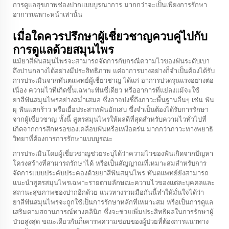
การดูแลสุขภาพช่องปากแบบบูรณาการ มากกว่าจะเป็นเพียงการรักษา
อาการเฉพาะหน้าเท่านั้น
เมื่อใดควรปรึกษาผู้เชี่ยวชาญควบคู่ไปกับ
การดูแลด้วยสมุนไพร
แม้ยาสีฟันสมุนไพรจะสามารถจัดการกับกรณีความไวของฟันระดับเบา
ถึงปานกลางได้อย่างมีประสิทธิภาพ แต่อาการบางอย่างก็จำเป็นต้องได้รับ
การประเมินจากทันตแพทย์ผู้เชี่ยวชาญ ได้แก่ อาการปวดรุนแรงอย่างต่อ
เนื่อง ความไวที่เกิดขึ้นเฉพาะฟันซี่เดียว หรืออาการที่แย่ลงแม้จะใช้
ยาสีฟันสมุนไพรอย่างสม่ำเสมอ ซึ่งอาจบ่งชี้ถึงภาวะพื้นฐานอื่นๆ เช่น ฟัน
ผุ ฟันแตกร้าว หรือเยื่อประสาทฟันอักเสบ ซึ่งจำเป็นต้องได้รับการรักษา
จากผู้เชี่ยวชาญ ทั้งนี้ สูตรสมุนไพรให้ผลดีที่สุดสำหรับความไวทั่วไปที่
เกิดจากการสึกหรอของเคลือบฟันหรือเหงือดร่น มากกว่าภาวะทางพยาธิ
วิทยาที่ต้องการการรักษาแบบบูรณะ
การประเมินโดยผู้เชี่ยวชาญช่วยระบุได้ว่าความไวของฟันเกิดจากปัญหา
โครงสร้างที่สามารถรักษาได้ หรือเป็นสัญญาณที่เหมาะสมสำหรับการ
จัดการแบบประคับประคองด้วยยาสีฟันสมุนไพร ทันตแพทย์ยังสามารถ
แนะนำสูตรสมุนไพรเฉพาะรายตามลักษณะความไวของแต่ละบุคคลและ
สถานะสุขภาพช่องปากอีกด้วย แนวทางร่วมมือกันนี้ทำให้มั่นใจได้ว่า
ยาสีฟันสมุนไพรจะถูกใช้เป็นการรักษาหลักที่เหมาะสม หรือเป็นการดูแล
เสริมตามสถานการณ์ทางคลินิก ซึ่งจะช่วยเพิ่มประสิทธิผลในการรักษาผู้
ป่วยสูงสุด ขณะเดียวกันก็เคารพความชอบของผู้ป่วยที่ต้องการแนวทาง