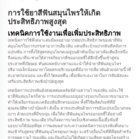
การใช้ยาสีฟันสมุนไพรให้เกิด
ประสิทธิภาพสูงสุด
เทคนิคการใช้งานเพื่อเพิ่มประสิทธิภาพ
เทคนิคการใช้ที่เหมาะสมมีผลอย่างมากต่อประสิทธิภาพของยาสีฟัน
สมุนไพรในการบรรเทาอาการเสียวฟัน แทนที่จะบ้วนปากทันทีหลังการ
แปรงฟัน การทิ้งให้สูตรสมุนไพรคงอยู่บนผิวฟันเป็นเวลาเพิ่มเติมอีกหนึ่ง
ถึงสองนาทีจะช่วยให้สารสกัดจากพืชออกฤทธิ์ได้ลึกยิ่งขึ้นเข้าสู่ท่อ
ประสาทที่เปิดเผย ทันตแพทย์บางท่านแนะนำให้นำยาสีฟันสมุนไพร
ปริมาณเล็กน้อยมาทาโดยตรงบริเวณจุดที่มีอาการเสียวฟันด้วยปลายนิ้วที่
สะอาดก่อนนอน และทิ้งไว้ตลอดคืน เพื่อเพิ่มระยะเวลาในการสัมผัสและ
เสริมประสิทธิภาพเชิงบำบัดสูงสุด
เทคนิคการแปรงฟันยังส่งผลต่อผลลัพธ์ด้านความไวของฟัน แม้จะใช้
ยาสีฟันสมุนไพรก็ตาม การแปรงฟันแบบถูอย่างรุนแรงในแนวขนานอาจ
ทำให้เหงือกร่นและเคลือบฟันสึกหรอแย่ลง ทั้งที่ใช้ผลิตภัณฑ์ที่มี
คุณสมบัติทางบำบัดแล้ว ดังนั้น ควรแปรงฟันด้วยการขยับแปรงเป็นวงกลม
เบาๆ ด้วยแปรงที่มีขนนุ่ม เพื่อให้ยาสีฟันสมุนไพรออกฤทธิ์ได้อย่างมี
ประสิทธิภาพ ขณะเดียวกันก็ลดการบาดเจ็บเชิงกลต่อเนื้อเยื่อฟันที่
บอบบางให้น้อยที่สุด การผสมผสานระหว่างเทคนิคการแปรงฟันที่เหมาะ
สมเข้ากับสูตรยาสีฟันสมุนไพรคุณภาพสูง จะสร้างเงื่อนไขที่ดีที่สุดสำหรับ
การลดความไวของฟัน และป้องกันไม่ให้เกิดความเสียหายต่อโครงสร้าง