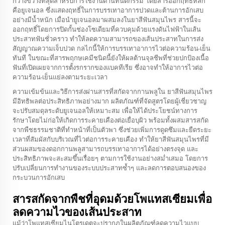
กว้างขวางที่สุดสำหรับการใช้งานด้านทันตกรรม โดยสารออกฤทธิ์หลัก
คือยูเจนอล ซึ่งแสดงฤทธิ์ในการบรรเทาอาการปวดและต้านการอักเสบ
อย่างมีน้ำหนัก เมื่อนำยูเจนอลมาผสมลงในยาสีฟันสมุนไพร สารนี้จะ
ออกฤทธิ์โดยการปิดกั้นช่องโซเดียมที่ควบคุมด้วยแรงดันไฟฟ้าในเส้น
ประสาทฟันชั่วคราว ทำให้ลดความสามารถของเส้นประสาทในการส่ง
สัญญาณความเจ็บปวด กลไกนี้ให้การบรรเทาอาการไวต่อความร้อน-เย็น
ทันที ในขณะที่สารพฤกษเคมีชนิดนี้ยังให้ผลต้านจุลชีพที่ช่วยปกป้องเนื้อ
ฟันที่เปิดเผยจากการตั้งรกรากของแบคทีเรีย ซึ่งอาจทำให้อาการไวต่อ
ความร้อน-เย็นแย่ลงตามระยะเวลา
ความเข้มข้นและวิธีการส่งผ่านสารที่สกัดจากกานพลูใน
ยาสีฟันสมุนไพร
มีอิทธิพลต่อประสิทธิภาพอย่างมาก ผลิตภัณฑ์ที่จัดสูตรโดยผู้เชี่ยวชาญ
จะปรับสมดุลระดับยูเจนอลให้เหมาะสม เพื่อให้ได้ประโยชน์ทางการ
รักษาโดยไม่ก่อให้เกิดการระคายเคืองต่อเยื่อบุผิว พร้อมทั้งผสมสารสกัด
จากพืชธรรมชาติที่ทำหน้าที่เป็นตัวพา ซึ่งช่วยเพิ่มการดูดซึมและยืดระยะ
เวลาที่สัมผัสกับบริเวณที่ไวต่อการระคายเคือง ทำให้ยาสีฟันสมุนไพรที่มี
ส่วนผสมของดอกกานพลูสามารถบรรเทาอาการได้อย่างตรงจุด และ
ประสิทธิภาพจะสะสมขึ้นเรื่อยๆ ตามการใช้งานอย่างสม่ำเสมอ โดยการ
ปรับเปลี่ยนการทำงานของระบบประสาทซ้ำๆ และลดการตอบสนองของ
กระบวนการอักเสบ
สารสกัดจากพืชที่อุดมด้วยโพแทสเซียมเพื่อ
ลดความไวของเส้นประสาท
แม้ว่าโพแทสเซียมไนโตรเดตจะปรากฏในผลิตภัณฑ์ลดความไวแบบ