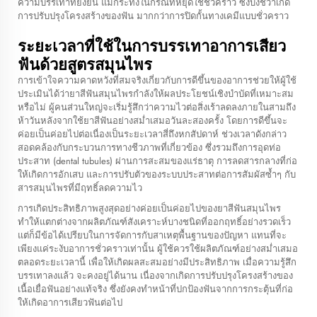
ความบรรเทาที่ยั่งยืน แม้กระทั่งในกรณีที่หยุดใช้ชั่วคราว ซึ่งบ่งชี้ว่าเกิด
การปรับปรุงโครงสร้างของฟัน มากกว่าการปิดกั้นทางเคมีแบบชั่วคราว
ระยะเวลาที่ใช้ในการบรรเทาอาการเสียว
ฟันด้วยสูตรสมุนไพร
การเข้าใจความคาดหวังที่สมจริงเกี่ยวกับการดีขึ้นของอาการช่วยให้ผู้ใช้
ประเมินได้ว่ายาสีฟันสมุนไพรกำลังให้ผลประโยชน์เชิงบำบัดที่เหมาะสม
หรือไม่ ผู้คนส่วนใหญ่จะเริ่มรู้สึกว่าความไวต่อสิ่งเร้าลดลงภายในสามถึง
ห้าวันหลังจากใช้ยาสีฟันอย่างสม่ำเสมอวันละสองครั้ง โดยการดีขึ้นจะ
ค่อยเป็นค่อยไปต่อเนื่องเป็นระยะเวลาสี่ถึงหกสัปดาห์ ช่วงเวลาดังกล่าว
สอดคล้องกับกระบวนการทางชีวภาพที่เกี่ยวข้อง ซึ่งรวมถึงการอุดท่อ
ประสาท (dental tubules) ผ่านการสะสมของแร่ธาตุ การลดสารกลางที่ก่อ
ให้เกิดการอักเสบ และการปรับตัวของระบบประสาทต่อการสัมผัสซ้ำๆ กับ
สารสมุนไพรที่มีฤทธิ์ลดความไว
การเกิดประสิทธิภาพสูงสุดอย่างค่อยเป็นค่อยไปของยาสีฟันสมุนไพร
ทำให้แตกต่างจากผลิตภัณฑ์สังเคราะห์บางชนิดที่ออกฤทธิ์อย่างรวดเร็ว
แต่ก็มีข้อได้เปรียบในการจัดการกับสาเหตุพื้นฐานของปัญหา แทนที่จะ
เพียงแค่ระงับอาการชั่วคราวเท่านั้น ผู้ใช้ควรใช้ผลิตภัณฑ์อย่างสม่ำเสมอ
ตลอดระยะเวลานี้ เพื่อให้เกิดผลสะสมอย่างมีประสิทธิภาพ เมื่อความรู้สึก
บรรเทาลงแล้ว จะคงอยู่ได้นาน เนื่องจากเกิดการปรับปรุงโครงสร้างของ
เนื้อเยื่อฟันอย่างแท้จริง ซึ่งยังคงทำหน้าที่ปกป้องฟันจากการกระตุ้นที่ก่อ
ให้เกิดอาการเสียวฟันต่อไป