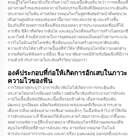
ทฤษฎีไฮโดรไดนามิกเกี่ยวกับความไวของเนื้อฟันอธิบายว่า การเคลื่อนที่
อย่างรวดเร็วของของเหลวภายในท่อบรรจุเนื้อฟันที่เปิดออกจะกระตุ้นเส้น
ประสาทภายในฟัน สารสกัดจากสมุนไพรในสูตรพิเศษทำหน้าที่ลดขนาด
เส้นผ่านศูนย์กลางของท่อเหล่านี้ผ่านการสะสมแร่ธาตุ และสร้างชั้น
ป้องกันที่ช่วยลดการเคลื่อนที่ของของเหลว สารประกอบแคลเซียมที่ได้
จากพืช ซิลิกาที่สกัดจากต้นไผ่ และสมุนไพรที่ส่งเสริมการสร้างไฮดรอกซี
อะพาไทต์ ล้วนมีส่วนช่วยในการอุดท่ออย่างค่อยเป็นค่อยไปผ่านกระบวน
การไบโอมิเนอรัลไลเซชัน ซึ่งเลียนแบบโครงสร้างธรรมชาติของฟัน
ความเข้ากันได้ทางชีวภาพนี้เองที่ทำให้ยาสีฟันสมุนไพรมีความแตกต่าง
จากผลิตภัณฑ์สังเคราะห์อื่นๆ ซึ่งอาจอาศัยสารเคมีสำหรับปิดผนึกที่มีการ
รวมตัวเข้ากับร่างกายในระดับสรีรวิทยาน้อยกว่า
องค์ประกอบที่ก่อให้เกิดการอักเสบในภาวะ
ความไวของฟัน
การวิจัยล่าสุดระบุว่า อาการเสียวฟันไม่ได้เกิดจากการกระตุ้นเส้น
ประสาทโดยกลไกเพียงอย่างเดียว แต่ยังเกี่ยวข้องกับกระบวนการอักเสบ
ภายในเนื้อเยื่อพัลป์ฟันและเนื้อเยื่อรอบข้างด้วย เมื่อสารเคลือบฟัน
(dentin) ถูกเปิดเผย ผลิตภัณฑ์ย่อยสลายของแบคทีเรียและสารระคาย
เคืองจากสิ่งแวดล้อมสามารถซึมผ่านท่อเล็กๆ ในเนื้อฟันเข้าไป ทำให้เกิด
การอักเสบเฉพาะที่ ซึ่งส่งผลให้เส้นประสาทไวต่อการกระตุ้นมากขึ้นและ
ลดค่าเกณฑ์ความรู้สึกเจ็บปวดลง ยาสีฟันสมุนไพรที่มีส่วนผสมของพืช
สมุนไพรที่มีฤทธิ์ต้านการอักเสบ เช่น สารสกัดจากดอกคาโมไมล์
สารประกอบจากรากชะเอม และดาวเรือง (calendula) ออกฤทธิ์แบบระบบ