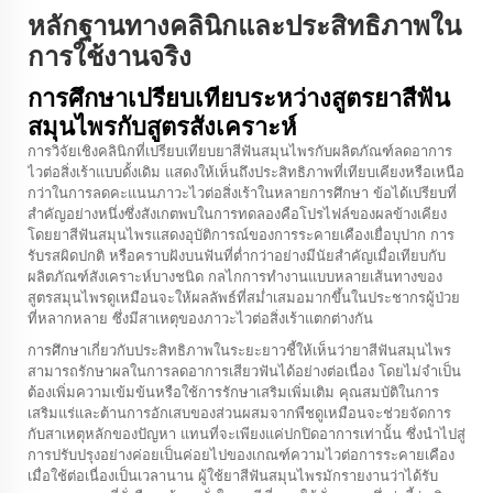
หลักฐานทางคลินิกและประสิทธิภาพใน
การใช้งานจริง
การศึกษาเปรียบเทียบระหว่างสูตรยาสีฟัน
สมุนไพรกับสูตรสังเคราะห์
การวิจัยเชิงคลินิกที่เปรียบเทียบยาสีฟันสมุนไพรกับผลิตภัณฑ์ลดอาการ
ไวต่อสิ่งเร้าแบบดั้งเดิม แสดงให้เห็นถึงประสิทธิภาพที่เทียบเคียงหรือเหนือ
กว่าในการลดคะแนนภาวะไวต่อสิ่งเร้าในหลายการศึกษา ข้อได้เปรียบที่
สำคัญอย่างหนึ่งซึ่งสังเกตพบในการทดลองคือโปรไฟล์ของผลข้างเคียง
โดยยาสีฟันสมุนไพรแสดงอุบัติการณ์ของการระคายเคืองเยื่อบุปาก การ
รับรสผิดปกติ หรือคราบฝังบนฟันที่ต่ำกว่าอย่างมีนัยสำคัญเมื่อเทียบกับ
ผลิตภัณฑ์สังเคราะห์บางชนิด กลไกการทำงานแบบหลายเส้นทางของ
สูตรสมุนไพรดูเหมือนจะให้ผลลัพธ์ที่สม่ำเสมอมากขึ้นในประชากรผู้ป่วย
ที่หลากหลาย ซึ่งมีสาเหตุของภาวะไวต่อสิ่งเร้าแตกต่างกัน
การศึกษาเกี่ยวกับประสิทธิภาพในระยะยาวชี้ให้เห็นว่ายาสีฟันสมุนไพร
สามารถรักษาผลในการลดอาการเสียวฟันได้อย่างต่อเนื่อง โดยไม่จำเป็น
ต้องเพิ่มความเข้มข้นหรือใช้การรักษาเสริมเพิ่มเติม คุณสมบัติในการ
เสริมแร่และต้านการอักเสบของส่วนผสมจากพืชดูเหมือนจะช่วยจัดการ
กับสาเหตุหลักของปัญหา แทนที่จะเพียงแค่ปกปิดอาการเท่านั้น ซึ่งนำไปสู่
การปรับปรุงอย่างค่อยเป็นค่อยไปของเกณฑ์ความไวต่อการระคายเคือง
เมื่อใช้ต่อเนื่องเป็นเวลานาน ผู้ใช้ยาสีฟันสมุนไพรมักรายงานว่าได้รับ