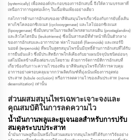
(systemically) เพื่อลดองค์ประกอบของการอักเสบนี้ จึงให้ความบรรเทาที่
เหนือกว่าการอุดท่อเล็กๆ ในเนื้อฟันเพียงอย่างเดียว
กลไกการต้านการอักเสบของยาสีฟันสมุนไพรเกี่ยวข้องกับการยับยั้งเส้น
ทางไซโคลออกซิเจเนส (cyclooxygenase) และไลโปออกซิเจเนส
(lipoxygenase) ซึ่งมีบทบาทในการผลิตโพรสตาแกลนดิน (prostaglandins)
และลิวโคไตรอีน (leukotrienes) ซึ่งเป็นสารเคมีที่ทำหน้าที่เป็นตัวกลาง
ของการอักเสบและอาการปวด ฟลาโวนอยด์ (flavonoids) และเทอร์ปี
นอยด์ (terpenoids) ที่พบในสูตรสมุนไพรนั้นมีฤทธิ์ต้านการอักเสบที่ได้รับ
การยืนยันแล้ว ซึ่งมีประสิทธิภาพใกล้เคียงกับยาแผนปัจจุบันชนิดอ่อนๆ
แต่ไม่มีผลข้างเคียงต่อระบบโดยรวม ด้วยการจัดการมิติการอักเสบที่
เกี่ยวข้องกับภาวะความไวของฟัน ยาสีฟันสมุนไพรจึงให้การควบคุม
อาการอย่างครอบคลุมมากกว่าผลิตภัณฑ์ที่มุ่งเน้นเพียงการอุดท่อ
ประสาท (tubule occlusion) หรือการลดความไวของเส้นประสาท (nerve
desensitization) เท่านั้น
ส่วนผสมสมุนไพรเฉพาะเจาะจงและ
คุณสมบัติในการลดความไว
น้ำมันกานพลูและยูเจนอลสำหรับการปรับ
สมดุลระบบประสาท
น้ำมันกานพลูถือเป็นหนึ่งในส่วนผสมจากสมุนไพรที่ได้รับการวิจัยอย่าง