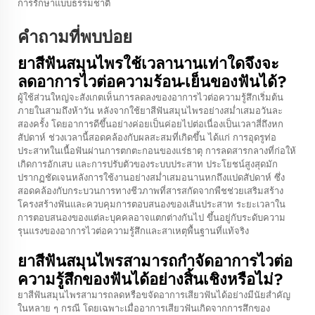
การรักษาแบบธรรมชาติ
คำถามที่พบบ่อย
ยาสีฟันสมุนไพรใช้เวลานานเท่าใดจึงจะ
ลดอาการไวต่อความร้อน-เย็นของฟันได้?
ผู้ใช้ส่วนใหญ่จะสังเกตเห็นการลดลงของอาการไวต่อความรู้สึกเริ่มต้น
ภายในสามถึงห้าวัน หลังจากใช้ยาสีฟันสมุนไพรอย่างสม่ำเสมอวันละ
สองครั้ง โดยอาการดีขึ้นอย่างค่อยเป็นค่อยไปต่อเนื่องเป็นเวลาสี่ถึงหก
สัปดาห์ ช่วงเวลานี้สอดคล้องกับผลสะสมที่เกิดขึ้น ได้แก่ การอุดรูท่อ
ประสาทในเนื้อฟันผ่านการตกตะกอนของแร่ธาตุ การลดสารกลางที่ก่อให้
เกิดการอักเสบ และการปรับตัวของระบบประสาท ประโยชน์สูงสุดมัก
ปรากฏชัดเจนหลังการใช้งานอย่างสม่ำเสมอนานหกถึงแปดสัปดาห์ ซึ่ง
สอดคล้องกับกระบวนการทางชีวภาพที่สารสกัดจากพืชช่วยเสริมสร้าง
โครงสร้างฟันและควบคุมการตอบสนองของเส้นประสาท ระยะเวลาใน
การตอบสนองของแต่ละบุคคลอาจแตกต่างกันไป ขึ้นอยู่กับระดับความ
รุนแรงของอาการไวต่อความรู้สึกและสาเหตุพื้นฐานที่แท้จริง
ยาสีฟันสมุนไพรสามารถกำจัดอาการไวต่อ
ความรู้สึกของฟันได้อย่างสิ้นเชิงหรือไม่?
ยาสีฟันสมุนไพรสามารถลดหรือขจัดอาการเสียวฟันได้อย่างมีนัยสำคัญ
ในหลาย ๆ กรณี โดยเฉพาะเมื่ออาการเสียวฟันเกิดจากการสึกของ