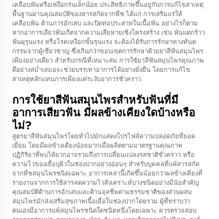
เคลือบฟันหรือเหงือกร่นเล็กน้อย ประสิทธิภาพขึ้นอยู่กับการแก้ไขสาเหตุ
พื้นฐานผ่านคุณสมบัติของสารสกัดจากพืช ได้แก่ การเสริมแร่ให้
เคลือบฟัน ต้านการอักเสบ และปิดท่อประสาทในเนื้อฟัน อย่างไรก็ตาม
หากอาการเสียวฟันเกิดจากความเสียหายเชิงโครงสร้าง เช่น ฟันแตกร้าว
ฟันผุรุนแรง หรือโรคเหงือกขั้นรุนแรง จะต้องได้รับการรักษาทางทันต
กรรมจากผู้เชี่ยวชาญ ซึ่งเกินกว่าขอบเขตการรักษาด้วยยาสีฟันสมุนไพร
เพียงอย่างเดียว สำหรับกรณีที่เหมาะสม การใช้ยาสีฟันสมุนไพรคุณภาพ
ดีอย่างสม่ำเสมอจะช่วยบรรเทาอาการได้อย่างยั่งยืน โดยการแก้ไข
สาเหตุหลักแทนการเพียงแค่ระงับอาการชั่วคราว
การใช้ยาสีฟันสมุนไพรสำหรับฟันที่มี
อาการเสียวฟัน มีผลข้างเคียงใดบ้างหรือ
ไม่?
สูตรยาสีฟันสมุนไพรโดยทั่วไปมักแสดงโปรไฟล์ความปลอดภัยที่ยอด
เยี่ยม โดยมีผลข้างเคียงน้อยมากเมื่อผลิตตามมาตรฐานคุณภาพ
ปฏิกิริยาที่พบได้ยากอาจรวมถึงการเปลี่ยนแปลงรสชาติชั่วคราว หรือ
ความไวของเยื่อบุผิวในช่องปากอย่างอ่อนๆ สำหรับบุคคลที่แพ้สารสกัด
จากพืชสมุนไพรชนิดเฉพาะ อาการเหล่านี้เกิดขึ้นน้อยกว่าผลข้างเคียงที่
รายงานจากการใช้สารลดความไวสังเคราะห์บางชนิดอย่างมีนัยสำคัญ
คุณสมบัติต้านการอักเสบและต้านจุลชีพตามธรรมชาติของส่วนผสม
สมุนไพรมักส่งเสริมสุขภาพเนื้อเยื่อในช่องปากโดยรวม ผู้ที่ทราบว่า
ตนเองมีอาการแพ้สมุนไพรชนิดใดชนิดหนึ่งโดยเฉพาะ ควรตรวจสอบ