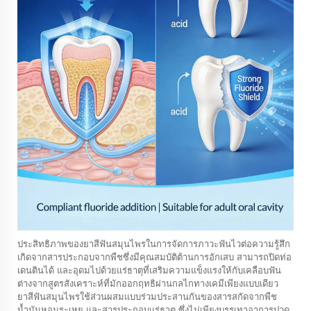
ประสิทธิภาพของยาสีฟันสมุนไพรในการจัดการภาวะฟันไวต่อความรู้สึก
เกิดจากสารประกอบจากพืชซึ่งมีคุณสมบัติต้านการอักเสบ สามารถปิดท่อ
เดนตินได้ และอุดมไปด้วยแร่ธาตุที่เสริมความแข็งแรงให้กับเคลือบฟัน
ต่างจากสูตรสังเคราะห์ที่มักออกฤทธิผ่านกลไกทางเคมีเพียงแบบเดียว
ยาสีฟันสมุนไพรใช้ส่วนผสมแบบร่วมประสานกันของสารสกัดจากพืช
น้ำมันหอมระเหย และสารประกอบแร่ธาตุ ซึ่งไม่เพียงบรรเทาอาการปวด