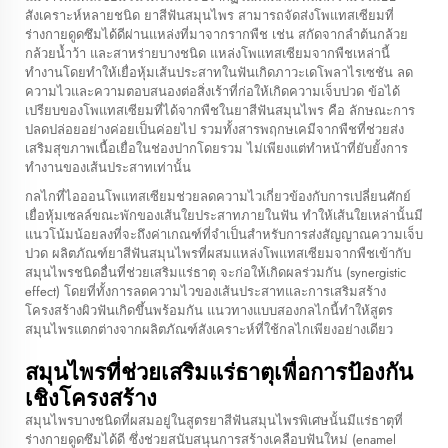
สังเคราะห์หลายชนิด
ยาสีฟันสมุนไพร
สามารถจัดส่งโพแทสเซียมที่
ร่างกายดูดซึมได้ดีผ่านแหล่งที่มาจากรากพืช เช่น สกัดจากลำต้นกล้วย
กล้วยน้ำว้า และสาหร่ายบางชนิด แหล่งโพแทสเซียมจากพืชเหล่านี้
ทำงานโดยทำให้เยื่อหุ้มเส้นประสาทในฟันเกิดภาวะเดโพลาไรเซชัน ลด
ความไวและความตอบสนองต่อสิ่งเร้าที่ก่อให้เกิดความเจ็บปวด ข้อได้
เปรียบของโพแทสเซียมที่ได้จากพืชในยาสีฟันสมุนไพร คือ ลักษณะการ
ปลดปล่อยอย่างค่อยเป็นค่อยไป รวมทั้งสารพฤกษเคมีจากพืชที่ช่วยส่ง
เสริมสุขภาพเนื้อเยื่อในช่องปากโดยรวม ไม่เพียงแต่ทำหน้าที่ยับยั้งการ
ทำงานของเส้นประสาทเท่านั้น
กลไกที่ไอออนโพแทสเซียมช่วยลดความไวเกี่ยวข้องกับการเปลี่ยนศักย์
เยื่อหุ้มเซลล์ขณะพักของเส้นใยประสาทภายในฟัน ทำให้เส้นใยเหล่านั้นมี
แนวโน้มน้อยลงที่จะถึงค่าเกณฑ์ที่จำเป็นสำหรับการส่งสัญญาณความเจ็บ
ปวด ผลิตภัณฑ์ยาสีฟันสมุนไพรที่ผสมแหล่งโพแทสเซียมจากพืชเข้ากับ
สมุนไพรชนิดอื่นที่ช่วยเสริมแร่ธาตุ จะก่อให้เกิดผลร่วมกัน (synergistic
effect) โดยที่ทั้งการลดความไวของเส้นประสาทและการเสริมสร้าง
โครงสร้างผิวฟันเกิดขึ้นพร้อมกัน แนวทางแบบสองกลไกนี้ทำให้สูตร
สมุนไพรแตกต่างจากผลิตภัณฑ์สังเคราะห์ที่ใช้กลไกเพียงอย่างเดียว
สมุนไพรที่ช่วยเสริมแร่ธาตุเพื่อการป้องกัน
เชิงโครงสร้าง
สมุนไพรบางชนิดที่ผสมอยู่ในสูตรยาสีฟันสมุนไพรพิเศษนั้นมีแร่ธาตุที่
ร่างกายดูดซึมได้ดี ซึ่งช่วยสนับสนุนการสร้างเคลือบฟันใหม่ (enamel