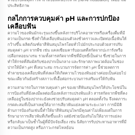
ประสิทธิภาพ
กลไกการควบคุมค่า pH และการปกป้อง
เคลือบฟัน
ความไวของฟันมักจะรุนแรงขึ้นหลังการบริโภคอาหารหรือเครื่องดื่มที่มี
ความเป็นกรด ซึ่งทำให้เคลือบฟันอ่อนตัวลงชั่วคราวและเปิดท่อเนื้อฟันให้
กว้างขึ้น ผลิตภัณฑ์ยาสีฟันสมุนไพรโดยทั่วไปมักประกอบด้วยสารปรับ
สมดุลค่า pH จากพืช เช่น แคลเซียมคาร์บอเนตที่สกัดจากปะการังหรือ
เปลือกหอยนางรม รวมทั้งสารสกัดจากพืชที่มีฤทธิ์เป็นด่าง ซึ่งช่วยในการ
ทำให้กรดที่สัมผัสกับช่องปากเป็นกลาง และรักษาสภาพแวดล้อมในช่อง
ปากให้มีค่า pH ที่เหมาะสม กระบวนการจัดการค่า pH นี้ช่วยลดการ
ทำลายของเคลือบฟันที่ส่งผลให้เกิดความไวของฟันอย่างค่อยเป็นค่อยไป
ขณะเดียวกันยังสร้างสภาวะที่เอื้อต่อกระบวนการเสริมแร่ให้กับฟัน
ความสามารถในการควบคุมค่า pH ของยาสีฟันสมุนไพรให้ประโยชน์ใน
การป้องกันที่ยังคงมีผลต่อเนื่องหลังการแปรงฟันแล้ว สารสกัดจากพืชที่คง
เหลืออยู่ในช่องปากจะยังคงช่วยปรับสมดุลค่า pH ตลอดทั้งวัน จึงลดภาระ
กรดสะสมที่เป็นสาเหตุให้อาการเสียวฟันแย่ลงตามระยะเวลา การมีมิติ
ด้านการป้องกันเช่นนี้ทำให้ยาสีฟันสมุนไพรมีคุณค่าไม่เพียงแต่ในการ
รักษาอาการเสียวฟันที่เกิดขึ้นแล้ว แต่ยังช่วยป้องกันไม่ให้อาการแย่ลง
หรือกลับมาเป็นซ้ำในผู้ที่มีปัจจัยเสี่ยง เช่น นิสัยการรับประทานอาหารที่มี
ความเป็นกรดสูง หรือภาวะกรดไหลย้อน