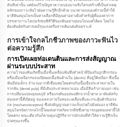
ทันทีเท่านั้น แต่ยังแก้ไขปัญหาความบอบบางเชิงโครงสร้างที่เป็นสาเหตุ
หลักของภาวะฟันไวต่อความรู้สึกอีกด้วย แนวทางแบบองค์รวมนี้ทำให้
ยาสีฟันสมุนไพรเป็นทางเลือกที่มีคุณค่าอย่างยิ่งสำหรับผู้ที่มองหาการ
บรรเทาภาวะไฮเปอร์เซนซิทิวิตีของฟันอย่างอ่อนโยนแต่ได้ผล โดยไม่
ต้องสัมผัสกับสารเคมีรุนแรงหรือสารเติมแต่งสังเคราะห์
การเข้าใจกลไกชีวภาพของภาวะฟันไว
ต่อความรู้สึก
การเปิดเผยท่อเดนตินและการส่งสัญญาณ
ผ่านระบบประสาท
ความไวของฟันเกิดขึ้นเมื่อชั้นเคลือบฟันซึ่งทำหน้าที่ป้องกันถูกสึกกร่อน
หรือเมื่อเหงือกร่นจนเปิดเผยเนื้อฟันด้านใน (dentin) ที่อยู่ใต้เหงือก ซึ่งเนื้อ
ฟันมีท่อเล็กๆ จำนวนมากที่เชื่อมต่อโดยตรงกับเนื้อเยื่อประสาทภายใน
รากฟัน (dental pulp) ที่มีเส้นประสาทหนาแน่น เมื่อมีสิ่งเร้าภายนอก เช่น
การเปลี่ยนแปลงอุณหภูมิ หรือแรงดันออสมอติกจากน้ำตาล มาสัมผัสกับ
ท่อเหล่านี้ที่เปิดอยู่ ของเหลวภายในท่อจะเคลื่อนที่และกระตุ้นตัวรับแรง
กล (mechanoreceptors) ซึ่งส่งสัญญาณความเจ็บปวดไปยังสมอง ยาสีฟัน
สมุนไพรจัดการกลไกนี้โดยส่งสารสกัดจากพืชซึ่งสามารถอุดท่อเหล่านี้ได้
โดยตรง ขณะเดียวกันก็ควบคุมปฏิกิริยาการอักเสบที่ทำให้ความรู้สึกเจ็บ
ปวดรุนแรงขึ้น