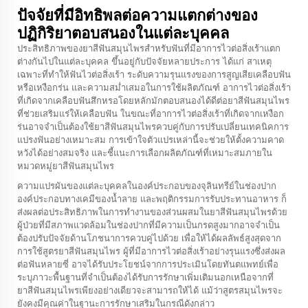
ปัจจัยที่มีอิทธิพลต่อความแตกต่างของ
ปฏิกิริยาตอบสนองในแต่ละบุคคล
ประสิทธิภาพของยาสีฟันสมุนไพรสำหรับฟันที่มีอาการไวต่อสิ่งเร้าแตก
ต่างกันไปในแต่ละบุคคล ขึ้นอยู่กับปัจจัยหลายประการ ได้แก่ สาเหตุ
เฉพาะที่ทำให้ฟันไวต่อสิ่งเร้า ระดับความรุนแรงของการสูญเสียเคลือบฟัน
หรือเหงือกร่น และความสม่ำเสมอในการใช้ผลิตภัณฑ์ อาการไวต่อสิ่งเร้า
ที่เกิดจากเคลือบฟันสึกหรอโดยหลักมักตอบสนองได้ดีต่อยาสีฟันสมุนไพร
ที่ช่วยเสริมแร่ให้เคลือบฟัน ในขณะที่อาการไวต่อสิ่งเร้าที่เกิดจากเหงือก
ร่นอาจจำเป็นต้องใช้ยาสีฟันสมุนไพรควบคู่กับการปรับเปลี่ยนเทคนิคการ
แปรงฟันอย่างเหมาะสม การเข้าใจตัวแปรเหล่านี้จะช่วยให้ตั้งความคาด
หวังได้อย่างสมจริง และชี้แนะการเลือกผลิตภัณฑ์ที่เหมาะสมภายใน
หมวดหมู่ยาสีฟันสมุนไพร
ความแปรผันของแต่ละบุคคลในองค์ประกอบของจุลินทรีย์ในช่องปาก
องค์ประกอบทางเคมีของน้ำลาย และพฤติกรรมการรับประทานอาหาร ก็
ส่งผลต่อประสิทธิภาพในการทำงานของส่วนผสมในยาสีฟันสมุนไพรด้วย
ผู้ป่วยที่มีสภาพแวดล้อมในช่องปากที่มีความเป็นกรดสูงมากอาจจำเป็น
ต้องปรับปัจจัยด้านโภชนาการควบคู่ไปด้วย เพื่อให้ได้ผลลัพธ์สูงสุดจาก
การใช้สูตรยาสีฟันสมุนไพร ผู้ที่มีอาการไวต่อสิ่งเร้าอย่างรุนแรงซึ่งส่งผล
ต่อฟันหลายซี่ อาจได้รับประโยชน์จากการประเมินโดยทันตแพทย์เพื่อ
ระบุภาวะพื้นฐานที่จำเป็นต้องได้รับการรักษาเพิ่มเติมนอกเหนือจากที่
ยาสีฟันสมุนไพรเพียงอย่างเดียวจะสามารถให้ได้ แม้ว่าสูตรสมุนไพรจะ
ยังคงมีคุณค่าในฐานะการรักษาเสริมในกรณีดังกล่าว