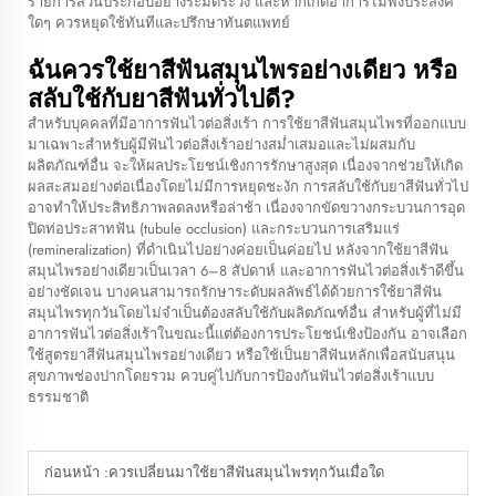
รายการส่วนประกอบอย่างระมัดระวัง และหากเกิดอาการไม่พึงประสงค์
ใดๆ ควรหยุดใช้ทันทีและปรึกษาทันตแพทย์
ฉันควรใช้ยาสีฟันสมุนไพรอย่างเดียว หรือ
สลับใช้กับยาสีฟันทั่วไปดี?
สำหรับบุคคลที่มีอาการฟันไวต่อสิ่งเร้า การใช้ยาสีฟันสมุนไพรที่ออกแบบ
มาเฉพาะสำหรับผู้มีฟันไวต่อสิ่งเร้าอย่างสม่ำเสมอและไม่ผสมกับ
ผลิตภัณฑ์อื่น จะให้ผลประโยชน์เชิงการรักษาสูงสุด เนื่องจากช่วยให้เกิด
ผลสะสมอย่างต่อเนื่องโดยไม่มีการหยุดชะงัก การสลับใช้กับยาสีฟันทั่วไป
อาจทำให้ประสิทธิภาพลดลงหรือล่าช้า เนื่องจากขัดขวางกระบวนการอุด
ปิดท่อประสาทฟัน (tubule occlusion) และกระบวนการเสริมแร่
(remineralization) ที่ดำเนินไปอย่างค่อยเป็นค่อยไป หลังจากใช้ยาสีฟัน
สมุนไพรอย่างเดียวเป็นเวลา 6–8 สัปดาห์ และอาการฟันไวต่อสิ่งเร้าดีขึ้น
อย่างชัดเจน บางคนสามารถรักษาระดับผลลัพธ์ได้ด้วยการใช้ยาสีฟัน
สมุนไพรทุกวันโดยไม่จำเป็นต้องสลับใช้กับผลิตภัณฑ์อื่น สำหรับผู้ที่ไม่มี
อาการฟันไวต่อสิ่งเร้าในขณะนี้แต่ต้องการประโยชน์เชิงป้องกัน อาจเลือก
ใช้สูตรยาสีฟันสมุนไพรอย่างเดียว หรือใช้เป็นยาสีฟันหลักเพื่อสนับสนุน
สุขภาพช่องปากโดยรวม ควบคู่ไปกับการป้องกันฟันไวต่อสิ่งเร้าแบบ
ธรรมชาติ
ก่อนหน้า :
ควรเปลี่ยนมาใช้ยาสีฟันสมุนไพรทุกวันเมื่อใด