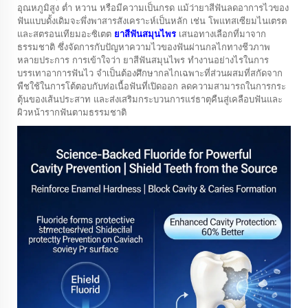
อุณหภูมิสูง ต่ำ หวาน หรือมีความเป็นกรด แม้ว่ายาสีฟันลดอาการไวของ
ฟันแบบดั้งเดิมจะพึ่งพาสารสังเคราะห์เป็นหลัก เช่น โพแทสเซียมไนเตรต
และสตรอนเทียมอะซิเตต
ยาสีฟันสมุนไพร
เสนอทางเลือกที่มาจาก
ธรรมชาติ ซึ่งจัดการกับปัญหาความไวของฟันผ่านกลไกทางชีวภาพ
หลายประการ การเข้าใจว่า
ยาสีฟันสมุนไพร
ทำงานอย่างไรในการ
บรรเทาอาการฟันไว จำเป็นต้องศึกษากลไกเฉพาะที่ส่วนผสมที่สกัดจาก
พืชใช้ในการโต้ตอบกับท่อเนื้อฟันที่เปิดออก ลดความสามารถในการกระ
ตุ้นของเส้นประสาท และส่งเสริมกระบวนการแร่ธาตุคืนสู่เคลือบฟันและ
ผิวหน้ารากฟันตามธรรมชาติ