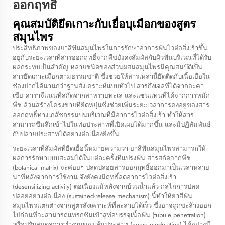
ออกฤทธิ์
คุณสมบัติยึดเกาะกับเยื่อบุเมือกของสูตร
สมุนไพร
ประสิทธิภาพของยาสีฟันสมุนไพรในการรักษาอาการฟันไวต่อสิ่งเร้าขึ้น
อยู่กับระยะเวลาที่สารออกฤทธิ์จากพืชยังคงสัมผัสกับผิวฟันบริเวณที่ได้รับ
ผลกระทบเป็นสำคัญ หลายชนิดของส่วนผสมสมุนไพรมีคุณสมบัติเป็น
สารยึดเกาะเมือกตามธรรมชาติ ซึ่งช่วยให้สารเหล่านี้ยึดติดกับเนื้อเยื่อใน
ช่องปากได้นานกว่าฐานสังเคราะห์แบบทั่วไป สารกึ่งเจลที่ได้จากอะคา
เซีย คาราจีแนนที่สกัดจากสาหร่ายทะเล และแซนแทนที่ได้จากการหมัก
พืช ล้วนสร้างโครงข่ายที่ยืดหยุ่นซึ่งช่วยเพิ่มระยะเวลาการคงอยู่ของสาร
ออกฤทธิ์ทางเภสัชกรรมบนบริเวณที่มีอาการไวต่อสิ่งเร้า ทำให้สาร
สามารถซึมลึกเข้าไปในท่อประสาทที่เปิดเผยได้มากขึ้น และมีปฏิสัมพันธ์
กับปลายประสาทได้อย่างต่อเนื่องยิ่งขึ้น
ระยะเวลาที่สัมผัสที่ยืดเยื้อนี้หมายความว่า ยาสีฟันสมุนไพรสามารถให้
ผลการรักษาแบบสะสมได้ในแต่ละครั้งที่แปรงฟัน สารสกัดจากพืช
(botanical matrix) จะค่อยๆ ปลดปล่อยสารออกฤทธิ์ออกมาเป็นเวลาหลาย
นาทีหลังจากการใช้งาน จึงยังคงมีฤทธิ์ลดอาการไวต่อสิ่งเร้า
(desensitizing activity) ต่อเนื่องแม้หลังจากบ้วนน้ำแล้ว กลไกการปลด
ปล่อยอย่างต่อเนื่อง (sustained-release mechanism) นี้ทำให้ยาสีฟัน
สมุนไพรแตกต่างจากสูตรสังเคราะห์ที่ละลายได้เร็ว ซึ่งอาจถูกชะล้างออก
ไปก่อนที่จะสามารถแทรกซึมเข้าสู่ท่อบรรจุเนื้อฟัน (tubule penetration)
หรือปรับสมดุลการทำงานของเส้นประสาท (nerve modulation) ได้อย่างมี