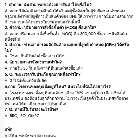
1. คำถาม: ฉันสามารถขอตัวอย่างสินค้าได้หรือไม่?
คำตอบ: ได้ค่ะ ตัวอย่างสินค้าให้ฟรี แต่ผู้ซื้อต้องเป็นผู้รับผิดชอบค่าขนส่ง
กรุณาแจ้งรหัสบัญชีการเก็บสินค้าของ DHL ให้เราทราบ จากนั้นท่านสามารถ
ชำระค่าขนส่งโดยตรงกับบริษัทขนส่งในพื้นที่
2. คำถาม: ปริมาณการสั่งซื้อขั้นต่ำ (MOQ) คือเท่าใด?
คำตอบ: ปริมาณการสั่งซื้อขั้นต่ำ (MOQ) คือ 300,000 ชิ้น ต่อชนิดสินค้า
หนึ่งชนิด
3. คำถาม: ท่านสามารถผลิตสินค้าตามแบบที่ลูกค้ากำหนด (OEM) ได้หรือ
ไม่?
A: ใช่ค่ะ ยินดีรับคำสั่งซื้อแบบ OEM
4. Q: ระยะเวลาจัดส่งนานเท่าใด?
A: ภายใน 35 วันหลังจากที่ยืนยันคำสั่งซื้อแล้ว
5. Q: ระยะเวลารับประกันคุณภาพคือเท่าใด?
A: 3 ปี นับตั้งแต่วันที่ผลิต
6.ถาม: โรงงานของคุณตั้งอยู่ที่ไหน? ฉันจะไปที่นั่นได้อย่างไร?
A: โรงงานของเราตั้งอยู่ที่ถนนจินช่าเจียง 1829 แขวงผู่โถว เมืองเซี่ยงไฮ้
ประเทศจีน ขอต้อนรับลูกค้าทุกท่าน ไม่ว่าจะเป็นลูกค้าในประเทศหรือต่าง
ประเทศ ให้มาเยี่ยมชมเราได้ทุกเมื่อ!
7. Q: ท่านมีใบรับรองอะไรบ้าง?
A: BRC, ISO, GMPC
แท็ก
ยาสีฟัน MAXAM รสสะระแหน่