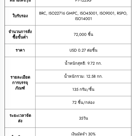
หมายเลขรุ่น
PT-122SG
BRC, ISO22716 GMPC, ISO45001, ISO9001, RSPO,
ใบรับรอง
ISO14001
จํานวนการสั่ง
72,000 ชิ้น
ซื้อขั้นต่ํา
ราคา
USD 0.27 ต่อชิ้น
น้ำหนักสุทธิ: 9.72 กก.
น้ำหนักรวม: 12.58 กก.
รายละเอียด
การบรรจุ
ภัณฑ์
135 กรัม/ชิ้น
72 ชิ้น/กล่อง
ระยะเวลาจัด
35วัน
ส่ง
เงินมัดจำ 30%