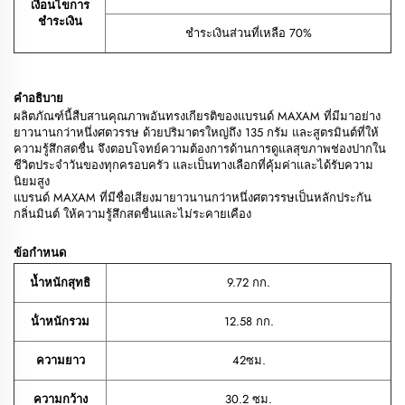
เงื่อนไขการ
ชำระเงิน
ชำระเงินส่วนที่เหลือ 70%
คำอธิบาย
ผลิตภัณฑ์นี้สืบสานคุณภาพอันทรงเกียรติของแบรนด์ MAXAM ที่มีมาอย่าง
ยาวนานกว่าหนึ่งศตวรรษ ด้วยปริมาตรใหญ่ถึง 135 กรัม และสูตรมินต์ที่ให้
ความรู้สึกสดชื่น จึงตอบโจทย์ความต้องการด้านการดูแลสุขภาพช่องปากใน
ชีวิตประจำวันของทุกครอบครัว และเป็นทางเลือกที่คุ้มค่าและได้รับความ
นิยมสูง
แบรนด์ MAXAM ที่มีชื่อเสียงมายาวนานกว่าหนึ่งศตวรรษเป็นหลักประกัน
กลิ่นมินต์ ให้ความรู้สึกสดชื่นและไม่ระคายเคือง
ข้อกำหนด
น้ำหนักสุทธิ
9.72 กก.
น้ําหนักรวม
12.58 กก.
ความยาว
42ซม.
ความกว้าง
30.2 ซม.