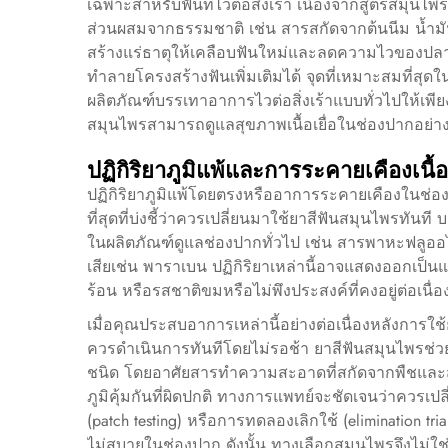
เฉพาะสำหรับฟันที่ไวต่อสิ่งเร้า เนื่องจากสูตรสม
ส่วนผสมจากธรรมชาติ เช่น สารสกัดจากต้นนีม น้ำม
สร้างแร่ธาตุให้เคลือบฟันใหม่และลดความไวของปลายป
ทำลายโครงสร้างฟันเพิ่มเติมได้ จุดที่เหมาะสมที่สุด
ผลิตภัณฑ์บรรเทาอาการไวต่อสิ่งเร้าแบบทั่วไปให้เ
สมุนไพรสามารถดูแลสุขภาพเนื้อเยื่อในช่องปากอย่า
ปฏิกิริยาภูมิแพ้และการระคายเคืองเนื้
ปฏิกิริยาภูมิแพ้โดยตรงหรืออาการระคายเคืองในช่อง
ที่สุดที่บ่งชี้ว่าควรเปลี่ยนมาใช้ยาสีฟันสมุนไพรทัน
ในผลิตภัณฑ์ดูแลช่องปากทั่วไป เช่น สารพาหะฟลูอ
เสียเช่น พาราเบน ปฏิกิริยาเหล่านี้อาจแสดงออกเป็น
ร้อน หรือรสชาติขมหรือไม่พึงประสงค์ที่คงอยู่ต่อเนื
เมื่อคุณประสบอาการเหล่านี้อย่างต่อเนื่องหลังการใช
ควรดำเนินการทันทีโดยไม่รอช้า ยาสีฟันสมุนไพรช่ว
ชนิด โดยอาศัยสารทำความสะอาดที่สกัดจากพืชและสารแ
ภูมิคุ้มกันที่ผิดปกติ ทางการแพทย์จะชัดเจนว่าควร
(patch testing) หรือการทดลองเลิกใช้ (elimination t
ไม่สบายในช่องปาก ดังนั้น ทางเลือกสมุนไพรจึงไม่ใช