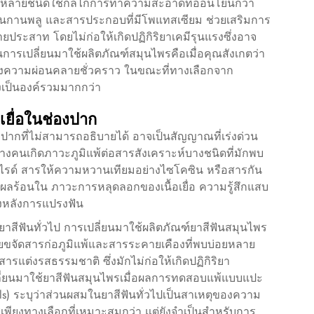
ุนไพรหลายชนิดใช้กลไกการทำความสะอาดที่อ่อนโยนกว่า
ันกานพลู และสารประกอบที่มีโพแทสเซียม ช่วยเสริมการ
ระสาท โดยไม่ก่อให้เกิดปฏิกิริยาเคมีรุนแรงซึ่งอาจ
ในการเปลี่ยนมาใช้ผลิตภัณฑ์สมุนไพรคือเมื่อคุณสังเกตว่า
พียงความผ่อนคลายชั่วคราว ในขณะที่ทางเลือกจาก
งเป็นองค์รวมมากกว่า
อเยื่อในช่องปาก
ปากที่ไม่สามารถอธิบายได้ อาจเป็นสัญญาณที่เร่งด่วน
ที บางคนเกิดภาวะภูมิแพ้ต่อสารสังเคราะห์บางชนิดที่มักพบ
อไรด์ สารให้ความหวานเทียมอย่างไซโคซิน หรือสารกัน
แผลร้อนใน ภาวะการหลุดลอกของเนื้อเยื่อ ความรู้สึกแสบ
่องหลังการแปรงฟัน
้ยาสีฟันทั่วไป การเปลี่ยนมาใช้ผลิตภัณฑ์ยาสีฟันสมุนไพร
ยขจัดสารก่อภูมิแพ้และสารระคายเคืองที่พบบ่อยหลาย
ต่งรสธรรมชาติ ซึ่งมักไม่ก่อให้เกิดปฏิกิริยา
เปลี่ยนมาใช้ยาสีฟันสมุนไพรเมื่อผลการทดสอบแพ้แบบแปะ
rials) ระบุว่าส่วนผสมในยาสีฟันทั่วไปเป็นสาเหตุของความ
่เพียงทางเลือกที่เหมาะสมกว่า แต่ยังจำเป็นสำหรับการ