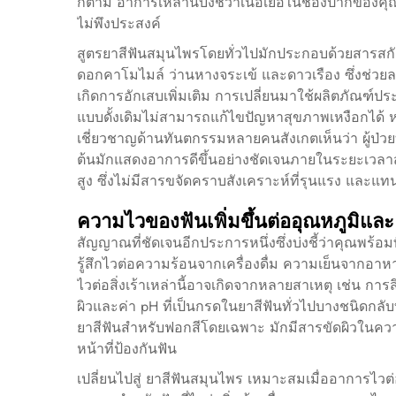
ก็ตาม อาการเหล่านี้บ่งชี้ว่าเนื้อเยื่อในช่องปากข
ไม่พึงประสงค์
สูตรยาสีฟันสมุนไพรโดยทั่วไปมักประกอบด้วยสารสกั
ดอกคาโมไมล์ ว่านหางจระเข้ และดาวเรือง ซึ่งช่วยล
เกิดการอักเสบเพิ่มเติม การเปลี่ยนมาใช้ผลิตภัณฑ์ป
แบบดั้งเดิมไม่สามารถแก้ไขปัญหาสุขภาพเหงือกได้ ห
เชี่ยวชาญด้านทันตกรรมหลายคนสังเกตเห็นว่า ผู้ป่วยที
ต้นมักแสดงอาการดีขึ้นอย่างชัดเจนภายในระยะเวลาส
สูง ซึ่งไม่มีสารขจัดคราบสังเคราะห์ที่รุนแรง และแท
ความไวของฟันเพิ่มขึ้นต่ออุณหภูมิแล
สัญญาณที่ชัดเจนอีกประการหนึ่งซึ่งบ่งชี้ว่าคุณพร้อมท
รู้สึกไวต่อความร้อนจากเครื่องดื่ม ความเย็นจากอาห
ไวต่อสิ่งเร้าเหล่านี้อาจเกิดจากหลายสาเหตุ เช่น การส
ผิวและค่า pH ที่เป็นกรดในยาสีฟันทั่วไปบางชนิดกลั
ยาสีฟันสำหรับฟอกสีโดยเฉพาะ มักมีสารขัดผิวในความเ
หน้าที่ป้องกันฟัน
เปลี่ยนไปสู่
ยาสีฟันสมุนไพร
เหมาะสมเมื่ออาการไวต่อส