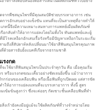
องคุณอาจกำลังตอบสนองต่อสารเคมีในผลิตภัณฑ์ทั่วไปอย่าง
ดจากพืชสมุนไพรที่มีคุณสมบัติช่วยบรรเทาอาการ เช่น
ดการอักเสบอย่างแข็งขัน แทนที่จะเป็นสาเหตุที่อาจทำให้
ระเภทนี้จึงมีความเหมาะสมทางการแพทย์เมื่อผลิตภัณฑ์
รือกลับทำให้อาการแย่ลงโดยไม่ตั้งใจ ทันตแพทย์และผู้
่มีโรคเหงือกอักเสบเรื้อรังหรือมีปัญหาเหงือกในระยะเริ่ม
ามถึงสี่สัปดาห์หลังเปลี่ยนมาใช้ยาสีฟันสมุนไพรคุณภาพ
นที่ด้วยสารยับยั้งแบคทีเรียจากธรรมชาติ
ะแรงกด
ี่จะใช้ยาสีฟันสมุนไพรเป็นประจำทุกวัน คือ เมื่อคุณเริ่ม
าร หรือแรงกดขณะเคี้ยวอย่างชัดเจนยิ่งขึ้น แม้ว่าอาการ
ึกกร่อนของเคลือบฟัน หรือเนื้อฟันที่ถูกเปิดเผย แต่สารขัด
บทำให้อาการแย่ลงแทนที่จะบรรเทาอาการ ทั้งนี้ สูตร
ข้มข้นสูงกว่า ซึ่งจะค่อยๆ กัดเซาะชั้นเคลือบฟันที่ทำ
ิ่งเร้ายังคงมีอยู่แม้จะใช้ผลิตภัณฑ์ที่วางจำหน่ายโดย