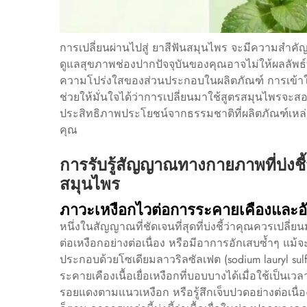
การเปลี่ยนผ่านไปสู่
ยาสีฟันสมุนไพร
จะมีความสำคัญเป
ดูแลสุขภาพช่องปากปัจจุบันของคุณอาจไม่ให้ผลลัพธ์ที่ดีท
ความโปร่งใสของส่วนประกอบในผลิตภัณฑ์ การเข้าใ
ช่วยให้มั่นใจได้ว่าการเปลี่ยนมาใช้สูตรสมุนไพรจะส
ประสิทธิภาพประโยชน์จากธรรมชาติที่ผลิตภัณฑ์เหล่
คุณ
การรับรู้สัญญาณทางกายภาพที่บ่งชี้ว
สมุนไพร
ภาวะเหงือกไวต่อการระคายเคืองและอัก
หนึ่งในสัญญาณที่ชัดเจนที่สุดที่บ่งชี้ว่าคุณควรเปลี่ย
ต่อเหงือกอย่างต่อเนื่อง หรือมีอาการอักเสบซ้ำๆ แม้
ประกอบด้วยโซเดียมลาวริลซัลเฟต (sodium lauryl sulf
ระคายเคืองเนื้อเยื่อเหงือกที่บอบบางได้เมื่อใช้เป
รอยแดงตามแนวเหงือก หรือรู้สึกเจ็บปวดอย่างต่อเนื่