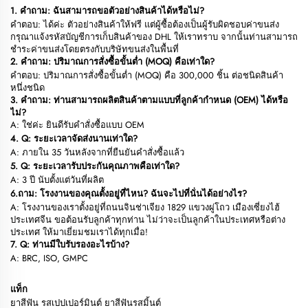
1. คำถาม: ฉันสามารถขอตัวอย่างสินค้าได้หรือไม่?
คำตอบ: ได้ค่ะ ตัวอย่างสินค้าให้ฟรี แต่ผู้ซื้อต้องเป็นผู้รับผิดชอบค่าขนส่ง
กรุณาแจ้งรหัสบัญชีการเก็บสินค้าของ DHL ให้เราทราบ จากนั้นท่านสามารถ
ชำระค่าขนส่งโดยตรงกับบริษัทขนส่งในพื้นที่
2. คำถาม: ปริมาณการสั่งซื้อขั้นต่ำ (MOQ) คือเท่าใด?
คำตอบ: ปริมาณการสั่งซื้อขั้นต่ำ (MOQ) คือ 300,000 ชิ้น ต่อชนิดสินค้า
หนึ่งชนิด
3. คำถาม: ท่านสามารถผลิตสินค้าตามแบบที่ลูกค้ากำหนด (OEM) ได้หรือ
ไม่?
A: ใช่ค่ะ ยินดีรับคำสั่งซื้อแบบ OEM
4. Q: ระยะเวลาจัดส่งนานเท่าใด?
A: ภายใน 35 วันหลังจากที่ยืนยันคำสั่งซื้อแล้ว
5. Q: ระยะเวลารับประกันคุณภาพคือเท่าใด?
A: 3 ปี นับตั้งแต่วันที่ผลิต
6.ถาม: โรงงานของคุณตั้งอยู่ที่ไหน? ฉันจะไปที่นั่นได้อย่างไร?
A: โรงงานของเราตั้งอยู่ที่ถนนจินช่าเจียง 1829 แขวงผู่โถว เมืองเซี่ยงไฮ้
ประเทศจีน ขอต้อนรับลูกค้าทุกท่าน ไม่ว่าจะเป็นลูกค้าในประเทศหรือต่าง
ประเทศ ให้มาเยี่ยมชมเราได้ทุกเมื่อ!
7. Q: ท่านมีใบรับรองอะไรบ้าง?
A: BRC, ISO, GMPC
แท็ก
ยาสีฟัน รสเปปเปอร์มินต์ ยาสีฟันรสมิ้นต์