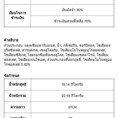
เงินมัดจำ 30%
เงื่อนไขการ
ชำระเงิน
ชำระเงินส่วนที่เหลือ 70%
คำอธิบาย
ส่วนประกอบ: แคลเซียมคาร์บอเนต, น้ำ, กลีเซอรีน, ซอร์บิทอล, โซเดียมล
อริลซัลเฟต, สารแต่งรส, เซลลูโลสกัม, โซเดียมโมโนฟลูออโรฟอสเฟต,
โซเดียมซิลิเกต, ไฮดรอกซีเอทิลเซลลูโลส, โซเดียมแซคคาไรน์, โซเดียม
ฟอสเฟต, โซเดียมเบนโซเอต, ส่วนประกอบที่ออกฤทธิ์: โซเดียมโมโนฟลูออ
โรฟอสเฟต 0.82%
ข้อกำหนด
น้ำหนักสุทธิ
18.14 กิโลกรัม
น้ําหนักรวม
22.95 กิโลกรัม
ความยาว
61CM