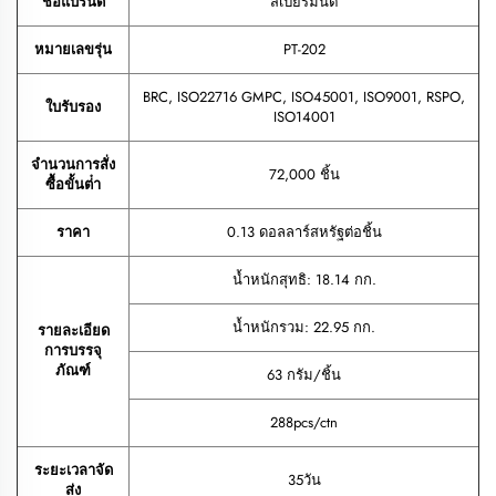
ชื่อแบรนด์
สเปียร์มินต์
หมายเลขรุ่น
PT-202
BRC, ISO22716 GMPC, ISO45001, ISO9001, RSPO,
ใบรับรอง
ISO14001
จํานวนการสั่ง
72,000 ชิ้น
ซื้อขั้นต่ํา
ราคา
0.13 ดอลลาร์สหรัฐต่อชิ้น
น้ำหนักสุทธิ: 18.14 กก.
น้ำหนักรวม: 22.95 กก.
รายละเอียด
การบรรจุ
ภัณฑ์
63 กรัม/ชิ้น
288pcs/ctn
ระยะเวลาจัด
35วัน
ส่ง