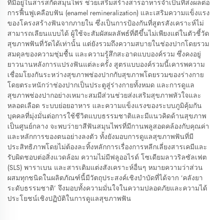
ที่มีอยู่ในสารสกัดสมุนไพร ช่วยเสริมสร้างสารอาหารจำเป็นที่ส่งผลต่อ
การฟื้นฟูเคลือบฟัน (enamel remineralization) และเสริมความแข็งแรง
ของโครงสร้างฟันจากภายใน ซึ่งเป็นการป้องกันที่สูตรสังเคราะห์ไม่
สามารถเลียนแบบได้ ผู้ใช้จะสัมผัสผลลัพธ์ที่ดีขึ้นไม่เพียงแต่ในตัวชี้วัด
สุขภาพฟันที่วัดได้เท่านั้น แต่ยังรวมถึงความสบายในช่องปากโดยรวม
สมดุลของความชุ่มชื้น และความรู้สึกสะอาดแบบองค์รวม ซึ่งคงอยู่
ยาวนานหลังการแปรงฟันแต่ละครั้ง สูตรแบบองค์รวมนี้เคารพความ
เชื่อมโยงกันระหว่างสุขภาพช่องปากกับสุขภาพโดยรวมของร่างกาย
โดยตระหนักว่าช่องปากเป็นประตูสู่ร่างกายทั้งหมด และการดูแล
สุขภาพช่องปากอย่างเหมาะสมมีส่วนช่วยส่งเสริมสุขภาพหัวใจและ
หลอดเลือด ระบบย่อยอาหาร และความแข็งแรงของระบบภูมิคุ้มกัน
บุคคลที่มุ่งมั่นต่อการใช้ชีวิตแบบธรรมชาติและมีแนวคิดด้านสุขภาพ
เป็นศูนย์กลาง จะพบว่ายาสีฟันสมุนไพรที่มีกานพลูสอดคล้องกับคุณค่า
และหลักการของตนอย่างลงตัว ทั้งยังมอบการดูแลสุขภาพฟันที่มี
ประสิทธิภาพโดยไม่ต้องละทิ้งหลักการเรื่องการหลีกเลี่ยงสารเคมีและ
รับผิดชอบต่อสิ่งแวดล้อม ความไม่มีฟลูออไรด์ โซเดียมลาวริลซัลเฟต
(SLS) พาราเบน และสารเติมแต่งสังเคราะห์อื่นๆ หมายความว่าส่วน
ผสมทุกชนิดในผลิตภัณฑ์นี้มีวัตถุประสงค์เชิงบำบัดที่ได้จาก ‘คลังยา
ระดับธรรมชาติ’ จึงมอบทั้งความมั่นใจในความปลอดภัยและความได้
ประโยชน์เชิงปฏิบัติในการดูแลสุขภาพฟัน