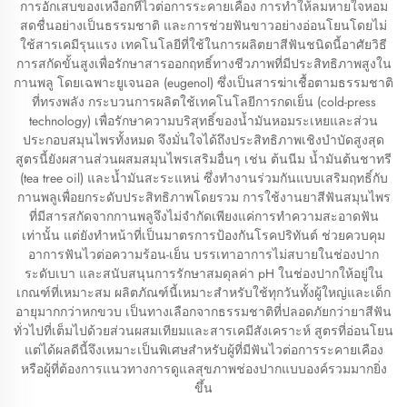
การอักเสบของเหงือกที่ไวต่อการระคายเคือง การทำให้ลมหายใจหอม
สดชื่นอย่างเป็นธรรมชาติ และการช่วยฟันขาวอย่างอ่อนโยนโดยไม่
ใช้สารเคมีรุนแรง เทคโนโลยีที่ใช้ในการผลิตยาสีฟันชนิดนี้อาศัยวิธี
การสกัดขั้นสูงเพื่อรักษาสารออกฤทธิ์ทางชีวภาพที่มีประสิทธิภาพสูงใน
กานพลู โดยเฉพาะยูเจนอล (eugenol) ซึ่งเป็นสารฆ่าเชื้อตามธรรมชาติ
ที่ทรงพลัง กระบวนการผลิตใช้เทคโนโลยีการกดเย็น (cold-press
technology) เพื่อรักษาความบริสุทธิ์ของน้ำมันหอมระเหยและส่วน
ประกอบสมุนไพรทั้งหมด จึงมั่นใจได้ถึงประสิทธิภาพเชิงบำบัดสูงสุด
สูตรนี้ยังผสานส่วนผสมสมุนไพรเสริมอื่นๆ เช่น ต้นนีม น้ำมันต้นชาทรี
(tea tree oil) และน้ำมันสะระแหน่ ซึ่งทำงานร่วมกันแบบเสริมฤทธิ์กับ
กานพลูเพื่อยกระดับประสิทธิภาพโดยรวม การใช้งานยาสีฟันสมุนไพร
ที่มีสารสกัดจากกานพลูจึงไม่จำกัดเพียงแค่การทำความสะอาดฟัน
เท่านั้น แต่ยังทำหน้าที่เป็นมาตรการป้องกันโรคปริทันต์ ช่วยควบคุม
อาการฟันไวต่อความร้อน-เย็น บรรเทาอาการไม่สบายในช่องปาก
ระดับเบา และสนับสนุนการรักษาสมดุลค่า pH ในช่องปากให้อยู่ใน
เกณฑ์ที่เหมาะสม ผลิตภัณฑ์นี้เหมาะสำหรับใช้ทุกวันทั้งผู้ใหญ่และเด็ก
อายุมากกว่าหกขวบ เป็นทางเลือกจากธรรมชาติที่ปลอดภัยกว่ายาสีฟัน
ทั่วไปที่เต็มไปด้วยส่วนผสมเทียมและสารเคมีสังเคราะห์ สูตรที่อ่อนโยน
แต่ได้ผลดีนี้จึงเหมาะเป็นพิเศษสำหรับผู้ที่มีฟันไวต่อการระคายเคือง
หรือผู้ที่ต้องการแนวทางการดูแลสุขภาพช่องปากแบบองค์รวมมากยิ่ง
ขึ้น