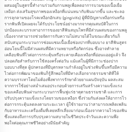
ผสมอยู่ในสูตรนี้ทำงานร่วมกับกานพลูเพื่อลดอาการบวมของเนื้อเยื่อ
เหงือก ส่งเสริมสุขภาพของเหงือกที่แน่นหนากับฟันมากขึ้น และชะลอ
การลุกลามของโรคเหงือกอักเสบ (gingivitis) ผู้ที่มีปัญหาเหงือกร่นหรือ
รากฟันที่เปิดเผยจะได้รับประโยชน์อย่างมากจากคุณสมบัติในการ
ปกป้องและบรรเทาอาการของยาสีฟันสมุนไพรที่มีส่วนผสมของกานพลู
เนื่องจากสามารถช่วยจัดการกับความไม่สบายได้ในขณะเดียวกันก็
สนับสนุนกระบวนการซ่อมแซมเนื้อเยื่อช่องปากที่บอบบาง ยาสีฟันสูตร
อ่อนโยนนี้ไม่มีส่วนผสมที่มีความหยาบหรือกัดกร่อน ซึ่งอาจทำลาย
เคลือบฟันที่ไวต่อการกระตุ้นหรือระคายเคืองเหงือกที่อ่อนแออยู่แล้ว จึง
ปลอดภัยสำหรับการใช้สองครั้งต่อวัน แม้แต่ในผู้ที่มีภาวะช่องปาก
บอบบางที่สุด ผู้ปกครองที่มีบุตรหลานกำลังอยู่ในช่วงฟันขึ้นหรือมีความ
ไวต่อการพัฒนาของฟันก็รู้สึกพอใจที่มีทางเลือกจากธรรมชาติที่ให้
ความบรรเทาโดยไม่ต้องพึ่งพาการรักษาด้วยยาแผนปัจจุบัน ผลสะสม
จากการใช้อย่างสม่ำเสมอประกอบด้วยการเสริมสร้างความแข็งแรง
ของเคลือบฟันผ่านกระบวนการฟื้นฟูแร่ธาตุตามธรรมชาติ และการ
ปรับปรุงความแข็งแรงโดยรวมของเหงือก ซึ่งร่วมกันส่งผลให้อาการไว
ต่อการกระตุ้นลดลงตามระยะเวลา ผู้ใช้รายงานว่าสามารถเพลิดเพลิน
กับอาหารและเครื่องดื่มที่เคยหลีกเลี่ยงมาก่อนเนื่องจากความไวของฟัน
ซึ่งแสดงถึงการปรับปรุงความสบายในชีวิตประจำวันและความพึง
พอใจต่อคุณภาพชีวิตอย่างมีนัยสำคัญ