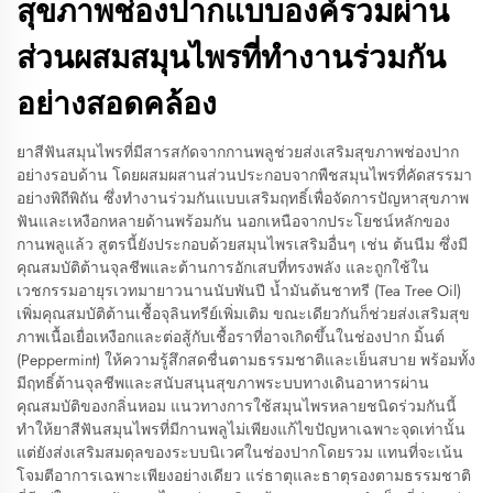
สุขภาพช่องปากแบบองค์รวมผ่าน
ส่วนผสมสมุนไพรที่ทำงานร่วมกัน
อย่างสอดคล้อง
ยาสีฟันสมุนไพรที่มีสารสกัดจากกานพลูช่วยส่งเสริมสุขภาพช่องปาก
อย่างรอบด้าน โดยผสมผสานส่วนประกอบจากพืชสมุนไพรที่คัดสรรมา
อย่างพิถีพิถัน ซึ่งทำงานร่วมกันแบบเสริมฤทธิ์เพื่อจัดการปัญหาสุขภาพ
ฟันและเหงือกหลายด้านพร้อมกัน นอกเหนือจากประโยชน์หลักของ
กานพลูแล้ว สูตรนี้ยังประกอบด้วยสมุนไพรเสริมอื่นๆ เช่น ต้นนีม ซึ่งมี
คุณสมบัติต้านจุลชีพและต้านการอักเสบที่ทรงพลัง และถูกใช้ใน
เวชกรรมอายุรเวทมายาวนานนับพันปี น้ำมันต้นชาทรี (Tea Tree Oil)
เพิ่มคุณสมบัติต้านเชื้อจุลินทรีย์เพิ่มเติม ขณะเดียวกันก็ช่วยส่งเสริมสุข
ภาพเนื้อเยื่อเหงือกและต่อสู้กับเชื้อราที่อาจเกิดขึ้นในช่องปาก มิ้นต์
(Peppermint) ให้ความรู้สึกสดชื่นตามธรรมชาติและเย็นสบาย พร้อมทั้ง
มีฤทธิ์ต้านจุลชีพและสนับสนุนสุขภาพระบบทางเดินอาหารผ่าน
คุณสมบัติของกลิ่นหอม แนวทางการใช้สมุนไพรหลายชนิดร่วมกันนี้
ทำให้ยาสีฟันสมุนไพรที่มีกานพลูไม่เพียงแก้ไขปัญหาเฉพาะจุดเท่านั้น
แต่ยังส่งเสริมสมดุลของระบบนิเวศในช่องปากโดยรวม แทนที่จะเน้น
โจมตีอาการเฉพาะเพียงอย่างเดียว แร่ธาตุและธาตุรองตามธรรมชาติ