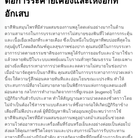
ต่อการระคายเคืองและเหงือกที่
อักเสบ
ยาสีฟันสมุนไพรที่มีส่วนผสมของกานพลูโดดเด่นอย่างมากในด้าน
ความสามารถในการบรรเทาอาการไม่สบายของฟันที่ไวต่อการกระตุ้น
และเนื้อเยื่อเหงือกที่ระคายเคือง ซึ่งเป็นหนึ่งในปัญหาที่พบบ่อยที่สุดใน
กลุ่มผู้บริโภคผลิตภัณฑ์ดูแลสุขภาพช่องปาก คุณสมบัติในการบรรเทา
อาการปวดตามธรรมชาติของกานพลูได้รับการยอมรับและนำมาใช้มา
แล้วหลายพันปีในระบบแพทย์แผนโบราณทั่วทุกวัฒนธรรม โดยเฉพาะ
อย่างยิ่งเพื่อบรรเทาอาการปวดฟันและลดความไม่สบายในช่องปาก
เมื่อนำมาจัดสูตรเป็นยาสีฟัน คุณสมบัติในการบรรเทาอาการปวดเหล่า
นี้จะให้ความรู้สึกผ่อนคลายทันทีและอ่อนโยนขณะแปรงฟัน ทำให้
ประสบการณ์ที่อาจไม่สบายกลายเป็นพิธีกรรมแห่งการดูแลตนเองที่
ผ่อนคลาย กลไกการทำงานเกิดจากการที่ยูเจนอล (eugenol) ไปมี
ปฏิกิริยากับตัวรับประสาท ทำให้สัญญาณความปวดลดลงชั่วคราวโดย
ไม่จำเป็นต้องใช้สารชาแบบสังเคราะห์ซึ่งอาจก่อให้เกิดปฏิกิริยาข้าง
เคียงที่ไม่พึงประสงค์ ผู้ที่มีปัญหาฟันไวต่ออุณหภูมิจะพบว่าการใช้
ยาสีฟันสมุนไพรที่มีส่วนผสมของกานพลูอย่างสม่ำเสมอนั้นช่วยลด
ความไวต่ออาหารและเครื่องดื่มที่ร้อนหรือเย็นลงอย่างค่อยเป็นค่อยไป
ส่งผลให้คุณภาพชีวิตโดยรวมและประสบการณ์ในการรับประทาน
อาหารดีขึ้นอย่างมีนัยสำคัญ สารสกัดจากพืชที่มีฤทธิ์ต้านการอักเสบซึ่ง