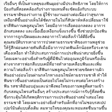
เรียอื่นๆ ที่เป็นสาเหตุของฟันผุอย่างมีประสิทธิภาพ โดยให้การ
ป้องกันที่สอดคล้องกับร่างกายแทนที่จะขัดแย้งกับระบบ
ธรรมชาติของร่างกาย ผู้ใช้รายงานอย่างต่อเนื่องว่าสุขภาพ
เหงือกดีขึ้นอย่างเห็นได้ชัดภายในไม่กี่สัปดาห์หลังเปลี่ยนมาใช้
ยาสีฟันกานพลูสมุนไพร โดยมีอาการเลือดออกลดลง อาการ
อักเสบลดลง และเนื้อเยื่อเหงือกแข็งแรงขึ้น ซึ่งช่วยปกป้องฟัน
จากการถูกเปิดเผยและลดอาการไวต่อสิ่งเร้าได้ดียิ่งขึ้น
คุณสมบัติบรรเทาอาการปวดตามธรรมชาติของกานพลูช่วย
ให้รู้สึกผ่อนคลายทันทีเมื่อมีอาการปวดฟันเล็กน้อยหรือระคาย
เคืองเหงือก ทำให้ประสบการณ์การแปรงฟันน่าสบายยิ่งขึ้น
โดยเฉพาะอย่างยิ่งสำหรับผู้ที่มีฟันไวต่ออุณหภูมิร้อนหรือเย็น
ต่างจากสารฟอกสีแบบเคมีที่อาจทำลายเคลือบฟันและเพิ่ม
ความไวต่อสิ่งเร้า ยาสีฟันกานพลูสมุนไพรช่วยขจัดคราบผิว
ฟันอย่างอ่อนโยนผ่านกลไกทางเอนไซม์ตามธรรมชาติ ทำให้
ฟันขาวขึ้นอย่างค่อยเป็นค่อยไปโดยไม่กระทบต่อโครงสร้าง
ฟัน รสชาติอันอบอุ่นและน่าพึงพอใจของกานพลูที่ผสานเข้า
กับรสสมุนไพรเสริมอื่นๆ สร้างประสบการณ์การรับรู้ที่สดชื่น
ซึ่งกระตุ้นให้เกิดพฤติกรรมการแปรงฟันอย่างสม่ำเสมอโดย
ธรรมชาติ โดยเฉพาะอย่างยิ่งสำหรับเด็กที่อาจไม่ชอบรสเปป
เปอร์มินต์แบบดั้งเดิม ลมหายใจของคุณจะหอมสดชื่นนานขึ้น