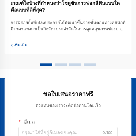
เกณฑ์ใดบ้างที่กำหนดว่าโซลูชันการฟอกสีฟันแบบใด
คือแบบที่ดีที่สุด?
การมีรอยยิ้มที่เปล่งประกายได้พัฒนาขึ้นจากขั้นตอนทางคลินิกที่
มีราคาแพงมาเป็นกิจวัตรประจำวันในการดูแลสุขภาพช่องปาก
ขณะที่ผู้บริโภคกำลังค้นหาโซลูชันการฟอกสีฟันที่ดีที่สุดซึ่ง
สามารถปรับเข้ากับไลฟ์สไตล์ที่เร่งรีบได้ ปัจจุบันพวกเขาส่วน
ดูเพิ่มเติม
ใหญ่หันไปใช้ผลิตภัณฑ์ฟอกสีฟันขั้นสูงที่ใช้งานได้สะดวก...
ขอใบเสนอราคาฟรี
ตัวแทนของเราจะติดต่อท่านโดยเร็ว
อีเมล
0/100