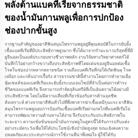
พลังต้านแบคทีเรียจากธรรมชาติ
ของน้ำมันกานพลูเพื่อการปกป้อง
ช่องปากขั้นสูง
รากฐานสำคัญของยาสีฟันสมุนไพรกานพลูอยู่ที่คุณสมบัติในการยับยั้ง
เชื้อแบคทีเรียที่มีประสิทธิภาพสูงมาก ซึ่งได้มาจากรำมะนาวบริสุทธิ์ที่มี
ยูจีนอลเป็นองค์ประกอบทางชีวภาพหลัก งานวิจัยทางวิทยาศาสตร์ได้
บันทึกไว้อย่างกว้างขวางถึงประสิทธิภาพที่โดดเด่นของยูจีนอลต่อเชื้อ
โรคในช่องปากหลากหลายชนิด รวมถึงแบคทีเรียที่ก่อให้เกิดฟันผุ โรค
เหงือก และกลิ่นปากเรื้อรัง สารธรรมชาตินี้ทำงานโดยการทำลายเยื่อ
หุ้มเซลล์ของแบคทีเรียและยับยั้งระบบเอนไซม์ที่จำเป็นต่อการดำรง
ชีวิตของแบคทีเรีย จึงสามารถกำจัดจุลินทรีย์ที่เป็นอันตรายได้อย่างมี
ประสิทธิภาพ โดยไม่มีความเสี่ยงที่เกี่ยวข้องกับสารต้านจุลชีพ
สังเคราะห์ ต่างจากยาสีฟันทั่วไปที่พึ่งพาสารฆ่าเชื้อเคมีรุนแรง ยาสีฟัน
สมุนไพรกานพลูมอบการป้องกันเชื้อแบคทีเรียผ่านกลไกที่แบคทีเรียไม่
สามารถพัฒนาความต้านทานได้ง่าย จึงรับประกันประสิทธิภาพใน
ระยะยาว ความเข้มข้นของน้ำมันกานพลูในสูตรนี้ได้รับการปรับแต่ง
อย่างระมัดระวังเพื่อให้ได้ประโยชน์เชิงบำบัดสูงสุด ขณะยังคงความ
ปลอดภัยและประสบการณ์การใช้งานที่น่าพึงพอใจ ผู้ใช้ได้รับ