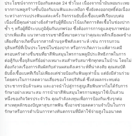
ประโยชน์จากการป้องกันตลอด 24 ชั่วโมง เนื่องจากน้ำมันหอมระเหย
จากกานพลูสร้างชั้นป้องกันบนฟันและเหงือก ซึ่งยังคงออกฤทธิ์ต่อเนื่อง
ระหว่างการแปรงฟันแต่ละครั้ง กิจกรรมยับยั้งเชื้อแบคทีเรียแบบต่อ
เนื่องนี้มีคุณค่าอย่างยิ่งสำหรับผู้ที่มีแนวโน้มเกิดการติดเชื้อในช่องปาก
ซ้ำ ๆ หรือผู้ที่มีระบบภูมิคุ้มกันบกพร่อง ซึ่งต้องการการดูแลสุขภาพช่อง
ปากเพิ่มเติม แนวทางธรรมชาตินี้หมายความว่าคุณจะหลีกเลี่ยงผลข้าง
เคียงที่อาจเกิดขึ้นจากสารต้านจุลชีพสังเคราะห์ เช่น การรบกวน
จุลินทรีย์ที่เป็นประโยชน์ในช่องปาก หรือการเกิดภาวะแพ้สารเคมี
ครอบครัวต่างชื่นชมที่ยาสีฟันสมุนไพรกานพลูมีประสิทธิภาพในการ
ต่อสู้กับเชื้อจุลินทรีย์อย่างเหมาะสมสำหรับสมาชิกทุกคนในบ้าน โดยไม่
ต้องกังวลเรื่องการสัมผัสกับส่วนผสมสังเคราะห์ที่น่าสงสัย คุณสมบัติ
ยับยั้งเชื้อแบคทีเรียไม่เพียงแต่ช่วยป้องกันฟันผุเท่านั้น แต่ยังมีส่วนร่วม
โดยตรงในการลดความเสี่ยงของโรคปริทันต์ ซึ่งส่งผลกระทบต่อ
ประชากรนับล้านคน และอาจนำไปสู่การสูญเสียฟันหากไม่ได้รับการ
รักษาอย่างเหมาะสม การนำยาสีฟันสมุนไพรกานพลูมาใช้เป็นส่วน
หนึ่งของกิจวัตรประจำวัน คุณกำลังลงทุนเพื่อการป้องกันเชิงรุกต่อ
สาเหตุหลักของปัญหาสุขภาพฟัน ซึ่งอาจช่วยลดความจำเป็นในการ
รักษาหรือการดำเนินการทางทันตกรรมที่มีค่าใช้จ่ายสูงในอนาคต