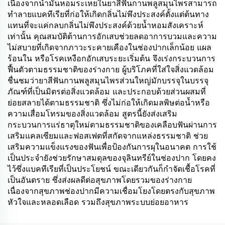
เนื่องจากน้ำมันหอมระเหยในยาสีฟันกานพลูสมุนไพรสามารถ
ทำลายแบคทีเรียที่ก่อให้เกิดกลิ่นไม่พึงประสงค์ตั้งแต่ต้นทาง
แทนที่จะแค่กลบกลิ่นไม่พึงประสงค์ด้วยน้ำหอมสังเคราะห์
เท่านั้น คุณสมบัติต้านการอักเสบช่วยลดอาการบวมและความ
ไม่สบายที่เกิดจากภาวะระคายเคืองในช่องปากเล็กน้อย แผล
ร้อนใน หรือโรคเหงือกอักเสบระยะเริ่มต้น จึงเร่งกระบวนการ
ฟื้นตัวตามธรรมชาติของร่างกาย ผู้บริโภคที่ใส่ใจสิ่งแวดล้อม
ชื่นชมว่ายาสีฟันกานพลูสมุนไพรส่วนใหญ่มักบรรจุในบรรจุ
ภัณฑ์ที่เป็นมิตรต่อสิ่งแวดล้อม และประกอบด้วยส่วนผสมที่
ย่อยสลายได้ตามธรรมชาติ ซึ่งไม่ก่อให้เกิดมลพิษต่อน้ำหรือ
ความเสื่อมโทรมของสิ่งแวดล้อม สูตรนี้ยังส่งเสริม
กระบวนการแร่ธาตุใหม่ตามธรรมชาติของเคลือบฟันผ่านการ
เสริมแคลเซียมและฟอสเฟตที่สกัดจากแหล่งธรรมชาติ ช่วย
เสริมความแข็งแรงของฟันเพื่อป้องกันการผุในอนาคต การใช้
เป็นประจำยังช่วยรักษาสมดุลของจุลินทรีย์ในช่องปาก โดยคง
ไว้ซึ่งแบคทีเรียที่เป็นประโยชน์ ขณะเดียวกันก็กำจัดเชื้อโรคที่
เป็นอันตราย ซึ่งส่งผลดีต่อสุขภาพโดยรวมของร่างกาย
เนื่องจากสุขภาพช่องปากมีความเชื่อมโยงโดยตรงกับสุขภาพ
หัวใจและหลอดเลือด รวมถึงสุขภาพระบบย่อยอาหาร