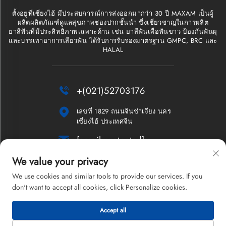
ตั้งอยู่ที่เซี่ยงไฮ้ มีประสบการณ์การส่งออกมากว่า 30 ปี MAXAM เป็นผู้
ผลิตผลิตภัณฑ์ดูแลสุขภาพช่องปากชั้นนำ ซึ่งเชี่ยวชาญในการผลิต
ยาสีฟันที่มีประสิทธิภาพเฉพาะด้าน เช่น ยาสีฟันเพื่อฟันขาว ป้องกันฟันผุ
และบรรเทาอาการเสียวฟัน ได้รับการรับรองมาตรฐาน GMPC, BRC และ
HALAL

+(021)52703176

เลขที่ 1829 ถนนจินช่าเจียง นคร
เซี่ยงไฮ้ ประเทศจีน

[email protected]
We value your privacy
จดหมายข่าว
We use cookies and similar tools to provide our services. If you
don't want to accept all cookies, click Personalize cookies.
Accept all
ลิขสิทธิ์ © 2026 บริษัทเซี่ยงไฮ้ แมกซ์แอม จำกัด สงวนลิขสิทธิ์ทั้งหมด