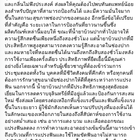
และกลิ่นไม่พึงประสงค์ ส่งผลให้คุณต้องไปพบทันตแพทย์น้อย
ลงสำหรับปัญหาที่สามารถป้องกันได้ และมีความมั่นใจมาก
ขึ้นในสถานะสุขภาพช่องปากของตนเอง อีกหนึ่งข้อได้เปรียบ
ที่สำคัญคือ ระยะเวลาในการป้องกันที่ยาวนานขึ้นซึ่ง
ผลิตภัณฑ์เหล่านี้มอบให้ ขณะที่น้ำยาบ้วนปากทั่วไปอาจให้
ความรู้สึกสดชื่นเพียงหนึ่งถึงสองชั่วโมง แต่น้ำยาบ้วนปากที่มี
ประสิทธิภาพสูงสุดสามารถคงความรู้สึกสะอาดในช่องปาก
และลมหายใจที่หอมสดชื่นได้นานถึงหกถึงสิบสองชั่วโมงหลัง
การใช้งานเพียงครั้งเดียว ประสิทธิภาพที่ยืดเยื้อนี้มีคุณค่า
อย่างยิ่งโดยเฉพาะสำหรับผู้เชี่ยวชาญที่ต้องเข้าร่วมการ
ประชุมตลอดทั้งวัน บุคคลที่มีชีวิตสังคมที่คึกคัก หรือทุกคนที่
ต้องการรักษาสุขอนามัยช่องปากให้ดีที่สุดระหว่างการแปรง
ฟัน นอกจากนี้ น้ำยาบ้วนปากที่มีประสิทธิภาพสูงสุดยังยอด
เยี่ยมในการลดคราบจุลินทรีย์ที่มีอยู่แล้วและป้องกันการสะสม
ใหม่ ซึ่งส่งผลโดยตรงต่อเหงือกที่แข็งแรงขึ้นและฟันที่แข็งแรง
ขึ้นในระยะยาว ผู้ใช้มักสังเกตเห็นความปรับปรุงที่มองเห็นได้
ในลักษณะของเหงือกภายในสองถึงสี่สัปดาห์ของการใช้งาน
อย่างสม่ำเสมอ เช่น อาการแดง บวม และเลือดออกขณะ
แปรงฟันลดลง การทำความสะอาดอย่างเข้มข้นนี้สามารถเข้า
ถึงบริเวณที่การแปรงฟันและใช้ไหมขัดฟันอาจไม่สามารถ