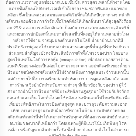
ต้องการแนวทางดูแลช่องปากแบบเข้มข้น สารสูตรเหล่านี้ทำงานโดย
แทรกซึมลึกลงไปยังบริเวณที่เข้าถึงยาก เช่น ซอกฟันและแนวขอบ
เหงือก ซึ่งเป็นแหล่งสะสมของแบคทีเรียที่ก่อให้เกิดปัญหาต่างๆ หน้าที่
หลักประกอบด้วย การกำจัดเชื้อโรคที่ก่อให้เกิดกลิ่นปากได้สูงสุดถึงร้อย
ละ 99.9 ลดอาการเหงือกอักเสบ ป้องกันการสะสมของคราบจุลินทรีย์
และมอบการปกป้องกลิ่นลมหายใจสดชื่นที่คงอยู่ได้นานหลายชั่วโมง
หลังการใช้งาน จากมุมมองด้านเทคโนโลยี น้ำยาบ้วนปากที่มี
ประสิทธิภาพสูงสุดใช้ระบบส่งผ่านสารออกฤทธิ์ขั้นสูงที่รับประกันว่า
ส่วนผสมสำคัญจะยังคงมีประสิทธิภาพทั่วทั้งโพรงช่องปาก โดยบาง
สูตรใช้เทคโนโลยีการห่อหุ้ม (encapsulation) เพื่อปลดปล่อยสารต้าน
แบคทีเรียอย่างค่อยเป็นค่อยไปตามระยะเวลา แอปพลิเคชันของน้ำยา
บ้วนปากชนิดทรงพลังเหล่านี้ไม่จำกัดเพียงการดูแลประจำวันเท่านั้น
แต่ยังขยายไปถึงการเตรียมก่อนทำหัตถการ การดูแลหลังผ่าตัด และ
การรักษาเชิงบำบัดสำหรับภาวะต่างๆ ที่เกี่ยวข้องกับช่องปาก ผู้ใช้
สามารถนำน้ำยาบ้วนปากที่มีประสิทธิภาพสูงสุดมาใช้ร่วมกับกิจวัตร
ตอนเช้าและเย็น โดยทั่วไปจะใช้หลังแปรงฟันและใช้ไหมขัดฟัน เพื่อ
เพิ่มประสิทธิภาพในการป้องกันสูงสุด และบรรลุระดับความสะอาด
เทียบเท่ามาตรฐานระดับมืออาชีพภายในบ้าน ประสิทธิภาพของ
ผลิตภัณฑ์เหล่านี้ทำให้เหมาะสำหรับทุกคนที่ต้องการผลลัพธ์ด้านสุข
อนามัยช่องปากที่เหนือกว่า โดยเฉพาะผู้ที่มีแนวโน้มเกิดฟันผุ โรค
เหงือก หรือปัญหากลิ่นปากเรื้อรัง ซึ่งน้ำยาบ้วนปากทั่วไปไม่สามารถ