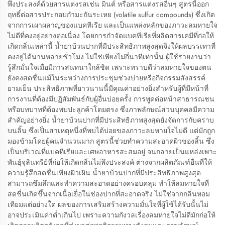
พึงประสงค์ด้วยสารแต่งรสเช่น มินต์ หรือสารแต่งรสอื่นๆ สูตรนี้ออก
ฤทธิ์ต่อสารประกอบกำมะถันระเหย (volatile sulfur compounds) ซึ่งเกิด
จากการเผาผลาญของแบคทีเรีย และเป็นแหล่งหลักของภาวะลมหายใจ
ไม่ดีที่คงอยู่อย่างต่อเนื่อง โดยการกำจัดแบคทีเรียที่ผลิตสารเคมีที่ก่อให้
เกิดกลิ่นเหล่านี้ น้ำยาบ้วนปากที่มีประสิทธิภาพสูงสุดจึงให้ผลบรรเทาที่
คงอยู่ได้นานหลายชั่วโมง ไม่ใช่เพียงไม่กี่นาทีเท่านั้น ผู้ใช้รายงานว่า
รู้สึกมั่นใจเมื่อมีการสนทนาใกล้ชิด เพราะทราบดีว่าลมหายใจของตน
ยังคงสดชื่นแม้ในระหว่างการประชุมช่วงบ่ายหรือกิจกรรมสังสรรค์
ยามเย็น ประสิทธิภาพที่ยาวนานนี้มีคุณค่าอย่างยิ่งสำหรับผู้ที่มีหน้าที่
การงานที่ต้องมีปฏิสัมพันธ์กับผู้อื่นบ่อยครั้ง การพูดต่อหน้าสาธารณชน
หรือบทบาทที่ต้องพบปะลูกค้าโดยตรง ซึ่งภาพลักษณ์ส่วนบุคคลมีความ
สำคัญอย่างยิ่ง น้ำยาบ้วนปากที่มีประสิทธิภาพสูงสุดยังจัดการกับคราบ
บนลิ้น ซึ่งเป็นสาเหตุหนึ่งที่พบได้บ่อยของภาวะลมหายใจไม่ดี แต่มักถูก
มองข้ามโดยผู้คนจำนวนมาก สูตรนี้ช่วยทำความสะอาดผิวของลิ้น ซึ่ง
เป็นบริเวณที่แบคทีเรียและเศษอาหารสะสมอยู่ จนกลายเป็นแหล่งเพาะ
พันธุ์จุลินทรีย์ที่ก่อให้เกิดกลิ่นไม่พึงประสงค์ ต่างจากผลิตภัณฑ์อื่นที่ให้
ความรู้สึกสดชื่นเพียงผิวเผิน น้ำยาบ้วนปากที่มีประสิทธิภาพสูงสุด
สามารถซึมลึกและทำความสะอาดอย่างครอบคลุม ทำให้ลมหายใจที่
สดชื่นเกิดขึ้นจากเนื้อเยื่อในช่องปากที่สะอาดจริง ไม่ใช่จากกลิ่นหอม
เทียมแต่อย่างใด ผลของการเสริมสร้างความมั่นใจที่ผู้ใช้ได้รับนั้นไม่
อาจประเมินค่าต่ำเกินไป เพราะความกังวลเรื่องลมหายใจไม่ดีมักก่อให้