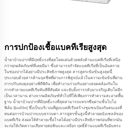
การปกป้องเชื้อแบคทีเรียสูงสุด
น้ำยาบ้วนปากที่มีฤทธิ์แรงที่สุดโดดเด่นด้วยพลังต้านแบคทีเรียที่เหนือ
กว่าทุกผลิตภัณฑ์ที่เคยมีมา ซึ่งสามารถกำจัดแบคทีเรียที่เป็นอันตราย
ในช่องปากได้อย่างมีประสิทธิภาพสูงสุด สารสูตรเข้มข้นสูงสุดนี้
ประกอบด้วยสารต้านจุลชีพที่ผ่านการพิสูจน์แล้วในความเข้มข้นที่ผ่าน
การปรับสมดุลอย่างพิถีพิถัน เพื่อทำงานร่วมกันอย่างสอดคล้องกันใน
การทำลายแบคทีเรียทันทีที่สัมผัส และยับยั้งการกลับมาเจริญเติบโตอีก
เป็นเวลานาน ต่างจากผลิตภัณฑ์ทั่วไปที่ให้เพียงการทำความสะอาดพื้น
ฐาน น้ำยาบ้วนปากที่มีฤทธิ์แรงที่สุดสามารถแทรกซึมผ่านชั้นไบโอ
ฟิล์ม (biofilm) ซึ่งเป็นบริเวณที่ฝูงแบคทีเรียสร้างชุมชนป้องกันตนเองที่
ทนต่อการบ้วนปากแบบธรรมดา สารสูตรขั้นสูงนี้ทำลายผนังเซลล์ของ
แบคทีเรีย ส่งผลให้ทำลายเชื้อโรคได้อย่างมีประสิทธิภาพก่อนที่พวกมัน
จะก่อให้เกิดความเสียหายต่อฟันและเหงือก ฤทธิ์ต้านแบคทีเรียอันทรง