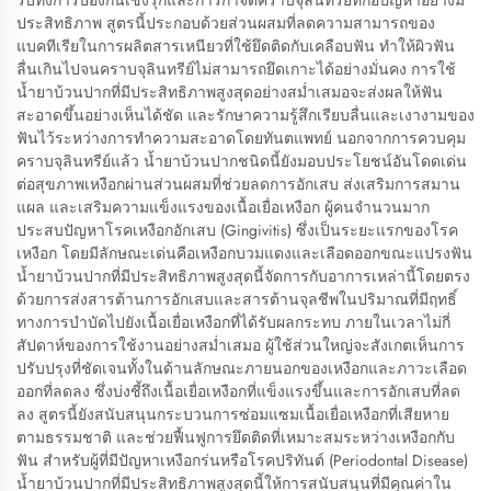
รับทั้งการป้องกันเชิงรุกและการกำจัดคราบจุลินทรีย์ที่ก่อปัญหาอย่างมี
ประสิทธิภาพ สูตรนี้ประกอบด้วยส่วนผสมที่ลดความสามารถของ
แบคทีเรียในการผลิตสารเหนียวที่ใช้ยึดติดกับเคลือบฟัน ทำให้ผิวฟัน
ลื่นเกินไปจนคราบจุลินทรีย์ไม่สามารถยึดเกาะได้อย่างมั่นคง การใช้
น้ำยาบ้วนปากที่มีประสิทธิภาพสูงสุดอย่างสม่ำเสมอจะส่งผลให้ฟัน
สะอาดขึ้นอย่างเห็นได้ชัด และรักษาความรู้สึกเรียบลื่นและเงางามของ
ฟันไว้ระหว่างการทำความสะอาดโดยทันตแพทย์ นอกจากการควบคุม
คราบจุลินทรีย์แล้ว น้ำยาบ้วนปากชนิดนี้ยังมอบประโยชน์อันโดดเด่น
ต่อสุขภาพเหงือกผ่านส่วนผสมที่ช่วยลดการอักเสบ ส่งเสริมการสมาน
แผล และเสริมความแข็งแรงของเนื้อเยื่อเหงือก ผู้คนจำนวนมาก
ประสบปัญหาโรคเหงือกอักเสบ (Gingivitis) ซึ่งเป็นระยะแรกของโรค
เหงือก โดยมีลักษณะเด่นคือเหงือกบวมแดงและเลือดออกขณะแปรงฟัน
น้ำยาบ้วนปากที่มีประสิทธิภาพสูงสุดนี้จัดการกับอาการเหล่านี้โดยตรง
ด้วยการส่งสารต้านการอักเสบและสารต้านจุลชีพในปริมาณที่มีฤทธิ์
ทางการบำบัดไปยังเนื้อเยื่อเหงือกที่ได้รับผลกระทบ ภายในเวลาไม่กี่
สัปดาห์ของการใช้งานอย่างสม่ำเสมอ ผู้ใช้ส่วนใหญ่จะสังเกตเห็นการ
ปรับปรุงที่ชัดเจนทั้งในด้านลักษณะภายนอกของเหงือกและภาวะเลือด
ออกที่ลดลง ซึ่งบ่งชี้ถึงเนื้อเยื่อเหงือกที่แข็งแรงขึ้นและการอักเสบที่ลด
ลง สูตรนี้ยังสนับสนุนกระบวนการซ่อมแซมเนื้อเยื่อเหงือกที่เสียหาย
ตามธรรมชาติ และช่วยฟื้นฟูการยึดติดที่เหมาะสมระหว่างเหงือกกับ
ฟัน สำหรับผู้ที่มีปัญหาเหงือกร่นหรือโรคปริทันต์ (Periodontal Disease)
น้ำยาบ้วนปากที่มีประสิทธิภาพสูงสุดนี้ให้การสนับสนุนที่มีคุณค่าใน