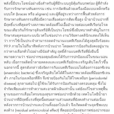
พลังนี้มีประโยชน์อย่างยิ่งสำหรับผู้ที่มีระบบภูมิคุ้มกันบกพร่อง ผู้ที่กำลัง
รับการรักษาทางทันตกรรม เช่น การจัดฟันด้วยเครื่องมือแบบเหล็กหรือ
แบบใส (braces หรือ aligners) และผู้ที่อยู่ระหว่างการฟื้นตัวหลังการ
รักษาทางทันตกรรมที่ยังมีความเสี่ยงต่อการติดเชื้อสูง น้ำยาบ้วนปากที่
มีฤทธิ์แรงที่สุดสร้างสภาพแวดล้อมที่ไม่เอื้ออำนวยต่อแบคทีเรียก่อโรค
ขณะเดียวกันก็รักษาจุลินทรีย์ที่เป็นประโยชน์ซึ่งมีบทบาทสำคัญในการ
รักษาสมดุลของระบบนิเวศในช่องปาก งานวิจัยทางคลินิกแสดงให้เห็น
ว่า การใช้เป็นประจำสามารถลดจำนวนแบคทีเรียลงได้สูงสุดถึงร้อยละ
99.9 ภายในไม่กี่นาทีหลังการบ้วนปาก โดยผลการป้องกันยังคงอยู่นาน
กว่าทางเลือกทั่วไปอย่างมีนัยสำคัญ ฤทธิ์ต้านแบคทีเรียที่ยั่งยืนนี้
หมายความว่า ช่องปากของคุณยังคงได้รับการปกป้องแม้ในขณะนอน
หลับ เมื่อการผลิตน้ำลายลดลงและแบคทีเรียมักจะเจริญเติบโตเร็วขึ้น
นอกจากนี้ สูตรดังกล่าวยังจัดการกับแบคทีเรียแบบไม่ต้องการออกซิเจน
(anaerobic bacteria) ซึ่งเจริญเติบโตได้ดีในสภาพแวดล้อมที่มีออกซิเจน
ต่ำ ภายในร่องเหงือกที่ลึก จึงช่วยป้องกันไม่ให้โรคเหงือก (periodontal
disease) ลุกลามต่อไป ผู้ใช้จะได้รับการป้องกันอย่างครอบคลุม ซึ่งไม่
จำกัดเพียงแค่การทำความสะอาดผิวเผินเท่านั้น แต่ยังแก้ไขสาเหตุพื้น
ฐานของการเสื่อมโทรมของสุขภาพช่องปากอีกด้วย เทคโนโลยีน้ำยา
บ้วนปากที่มีฤทธิ์แรงที่สุดนี้ผสมผสานส่วนผสมที่ยังคงทำงานต่อเนื่อง
หลังจากการบ้วนปากและบ้วนทิ้งออกไปแล้ว จึงเกิดผลต้านจุลชีพแบบ
คงค้าง (residual antimicrobial effect) ที่คอยปกป้องสุขภาพช่องปากของ