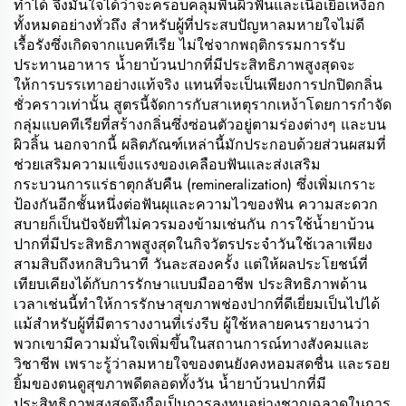
ทำได้ จึงมั่นใจได้ว่าจะครอบคลุมพื้นผิวฟันและเนื้อเยื่อเหงือก
ทั้งหมดอย่างทั่วถึง สำหรับผู้ที่ประสบปัญหาลมหายใจไม่ดี
เรื้อรังซึ่งเกิดจากแบคทีเรีย ไม่ใช่จากพฤติกรรมการรับ
ประทานอาหาร น้ำยาบ้วนปากที่มีประสิทธิภาพสูงสุดจะ
ให้การบรรเทาอย่างแท้จริง แทนที่จะเป็นเพียงการปกปิดกลิ่น
ชั่วคราวเท่านั้น สูตรนี้จัดการกับสาเหตุรากเหง้าโดยการกำจัด
กลุ่มแบคทีเรียที่สร้างกลิ่นซึ่งซ่อนตัวอยู่ตามร่องต่างๆ และบน
ผิวลิ้น นอกจากนี้ ผลิตภัณฑ์เหล่านี้มักประกอบด้วยส่วนผสมที่
ช่วยเสริมความแข็งแรงของเคลือบฟันและส่งเสริม
กระบวนการแร่ธาตุกลับคืน (remineralization) ซึ่งเพิ่มเกราะ
ป้องกันอีกชั้นหนึ่งต่อฟันผุและความไวของฟัน ความสะดวก
สบายก็เป็นปัจจัยที่ไม่ควรมองข้ามเช่นกัน การใช้น้ำยาบ้วน
ปากที่มีประสิทธิภาพสูงสุดในกิจวัตรประจำวันใช้เวลาเพียง
สามสิบถึงหกสิบวินาที วันละสองครั้ง แต่ให้ผลประโยชน์ที่
เทียบเคียงได้กับการรักษาแบบมืออาชีพ ประสิทธิภาพด้าน
เวลาเช่นนี้ทำให้การรักษาสุขภาพช่องปากที่ดีเยี่ยมเป็นไปได้
แม้สำหรับผู้ที่มีตารางงานที่เร่งรีบ ผู้ใช้หลายคนรายงานว่า
พวกเขามีความมั่นใจเพิ่มขึ้นในสถานการณ์ทางสังคมและ
วิชาชีพ เพราะรู้ว่าลมหายใจของตนยังคงหอมสดชื่น และรอย
ยิ้มของตนดูสุขภาพดีตลอดทั้งวัน น้ำยาบ้วนปากที่มี
ประสิทธิภาพสูงสุดจึงถือเป็นการลงทุนอย่างชาญฉลาดในการ