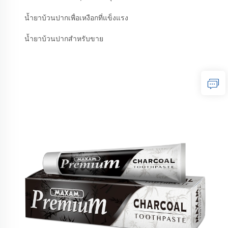
น้ำยาบ้วนปากเพื่อเหงือกที่แข็งแรง
น้ำยาบ้วนปากสำหรับขาย