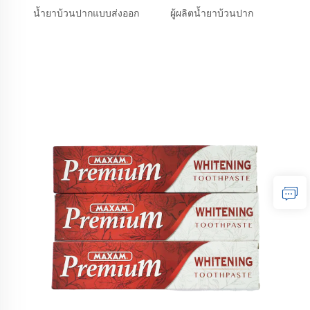
น้ำยาบ้วนปากแบบส่งออก
ผู้ผลิตน้ำยาบ้วนปาก