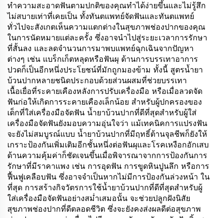
ทำความสะอาดฟันตามปกติของคุณทำได้ง่ายขึ้นและไม่รู้สึก
ไม่สบายเท่าที่เคยเป็น ทั้งทันตแพทย์จัดฟันและทันตแพทย์
ทั่วไปจะสังเกตเห็นความแตกต่างในสุขภาพช่องปากของคุณ
ในการนัดหมายแต่ละครั้ง ซึ่งอาจนำไปสู่ระยะเวลาการรักษา
ที่สั้นลง และลดจำนวนการมาพบแพทย์ฉุกเฉินจากปัญหา
ต่างๆ เช่น แบร็กเก็ตหลุดหรือฟันผุ ด้านการบรรเทาอาการ
ปวดก็เป็นอีกหนึ่งประโยชน์ที่มักถูกมองข้าม ทั้งนี้ สูตรน้ำยา
บ้วนปากหลายชนิดประกอบด้วยส่วนผสมที่ช่วยบรรเทา
เนื้อเยื่อที่ระคายเคืองหลังการปรับเครื่องมือ หรือเมื่อลวดจัด
ฟันก่อให้เกิดการระคายเคืองเล็กน้อย สำหรับผู้ปกครองของ
เด็กที่ใส่เครื่องมือจัดฟัน น้ำยาบ้วนปากที่ดีที่สุดสำหรับผู้ใส่
เครื่องมือจัดฟันยังมอบความอุ่นใจว่า แม้เทคนิคการแปรงฟัน
จะยังไม่สมบูรณ์แบบ น้ำยาบ้วนปากที่มีฤทธิ์ต้านจุลชีพก็ยังให้
เกราะป้องกันเพิ่มเติมอีกชั้นหนึ่งต่อฟันผุและโรคเหงือกอักเสบ
ด้านความคุ้มค่าก็ชัดเจนขึ้นเมื่อพิจารณาจากการป้องกันการ
รักษาที่มีราคาแพง เช่น การอุดฟัน การขูดหินปูนลึก หรือการ
ฟื้นฟูเคลือบฟัน ซึ่งอาจจำเป็นหากไม่มีการป้องกันล่วงหน้า ใน
ที่สุด การสร้างกิจวัตรการใช้น้ำยาบ้วนปากที่ดีที่สุดสำหรับผู้
ใส่เครื่องมือจัดฟันอย่างสม่ำเสมอนั้น จะช่วยปลูกฝังนิสัย
สุขภาพช่องปากที่ดีตลอดชีวิต ซึ่งจะยังคงส่งผลดีต่อสุขภาพ