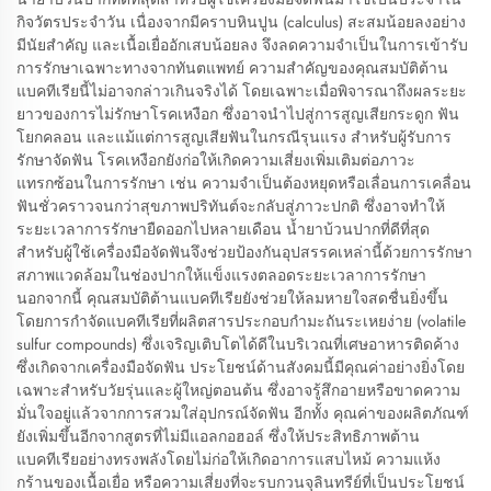
กิจวัตรประจำวัน เนื่องจากมีคราบหินปูน (calculus) สะสมน้อยลงอย่าง
มีนัยสำคัญ และเนื้อเยื่ออักเสบน้อยลง จึงลดความจำเป็นในการเข้ารับ
การรักษาเฉพาะทางจากทันตแพทย์ ความสำคัญของคุณสมบัติต้าน
แบคทีเรียนี้ไม่อาจกล่าวเกินจริงได้ โดยเฉพาะเมื่อพิจารณาถึงผลระยะ
ยาวของการไม่รักษาโรคเหงือก ซึ่งอาจนำไปสู่การสูญเสียกระดูก ฟัน
โยกคลอน และแม้แต่การสูญเสียฟันในกรณีรุนแรง สำหรับผู้รับการ
รักษาจัดฟัน โรคเหงือกยังก่อให้เกิดความเสี่ยงเพิ่มเติมต่อภาวะ
แทรกซ้อนในการรักษา เช่น ความจำเป็นต้องหยุดหรือเลื่อนการเคลื่อน
ฟันชั่วคราวจนกว่าสุขภาพปริทันต์จะกลับสู่ภาวะปกติ ซึ่งอาจทำให้
ระยะเวลาการรักษายืดออกไปหลายเดือน น้ำยาบ้วนปากที่ดีที่สุด
สำหรับผู้ใช้เครื่องมือจัดฟันจึงช่วยป้องกันอุปสรรคเหล่านี้ด้วยการรักษา
สภาพแวดล้อมในช่องปากให้แข็งแรงตลอดระยะเวลาการรักษา
นอกจากนี้ คุณสมบัติต้านแบคทีเรียยังช่วยให้ลมหายใจสดชื่นยิ่งขึ้น
โดยการกำจัดแบคทีเรียที่ผลิตสารประกอบกำมะถันระเหยง่าย (volatile
sulfur compounds) ซึ่งเจริญเติบโตได้ดีในบริเวณที่เศษอาหารติดค้าง
ซึ่งเกิดจากเครื่องมือจัดฟัน ประโยชน์ด้านสังคมนี้มีคุณค่าอย่างยิ่งโดย
เฉพาะสำหรับวัยรุ่นและผู้ใหญ่ตอนต้น ซึ่งอาจรู้สึกอายหรือขาดความ
มั่นใจอยู่แล้วจากการสวมใส่อุปกรณ์จัดฟัน อีกทั้ง คุณค่าของผลิตภัณฑ์
ยังเพิ่มขึ้นอีกจากสูตรที่ไม่มีแอลกอฮอล์ ซึ่งให้ประสิทธิภาพต้าน
แบคทีเรียอย่างทรงพลังโดยไม่ก่อให้เกิดอาการแสบไหม้ ความแห้ง
กร้านของเนื้อเยื่อ หรือความเสี่ยงที่จะรบกวนจุลินทรีย์ที่เป็นประโยชน์