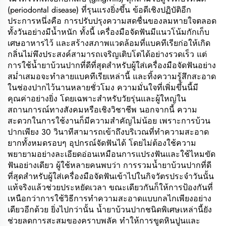
(periodontal disease) ที่รุนแรงยิ่งขึ้น ข้อดีเชิงปฏิบัติอีก
ประการหนึ่งคือ การปรับปรุงความสดชื่นของลมหายใจตลอด
ทั้งวันอย่างมีน้ำหนัก ทั้งนี้ เครื่องมือจัดฟันมีแนวโน้มกักเก็บ
เศษอาหารไว้ และสร้างสภาพแวดล้อมที่แบคทีเรียก่อให้เกิด
กลิ่นไม่พึงประสงค์สามารถเจริญเติบโตได้อย่างรวดเร็ว แต่
การใช้น้ำยาบ้วนปากที่ดีที่สุดสำหรับผู้ใส่เครื่องมือจัดฟันอย่าง
สม่ำเสมอจะทำลายแบคทีเรียเหล่านี้ และทิ้งความรู้สึกสะอาด
ในช่องปากไว้นานหลายชั่วโมง ความมั่นใจที่เพิ่มขึ้นนี้มี
คุณค่าอย่างยิ่ง โดยเฉพาะสำหรับวัยรุ่นและผู้ใหญ่ใน
สถานการณ์ทางสังคมหรือเชิงวิชาชีพ นอกจากนี้ ความ
สะดวกในการใช้งานก็มีความสำคัญไม่น้อย เพราะการบ้วน
ปากเพียง 30 วินาทีสามารถเข้าถึงบริเวณที่ทำความสะอาด
ยากทั้งหมดรอบๆ อุปกรณ์จัดฟันได้ โดยไม่ต้องใช้ความ
พยายามอย่างละเอียดอ่อนเหมือนการแปรงฟันและใช้ไหมขัด
ฟันอย่างเดียว ผู้ใช้หลายคนพบว่า การรวมน้ำยาบ้วนปากที่ดี
ที่สุดสำหรับผู้ใส่เครื่องมือจัดฟันเข้าไปในกิจวัตรประจำวันนั้น
แท้จริงแล้วช่วยประหยัดเวลา ขณะเดียวกันก็ให้การป้องกันที่
เหนือกว่าการใช้วิธีการทำความสะอาดแบบกลไกเพียงอย่าง
เดียวอีกด้วย ยิ่งไปกว่านั้น น้ำยาบ้วนปากชนิดพิเศษเหล่านี้ยัง
ช่วยลดการสะสมของคราบพลัค ทำให้การขูดหินปูนและ