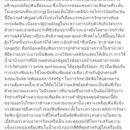
ผลึกของเคลือบฟันที่อ่อนแอ ซึ่งเป็นการซ่อมแซมความเสียหายที่ระดับ
โมเลกุลก่อนที่จะปรากฏเป็นรอยเห็นได้ทางคลินิก กลไกการป้องกันเช่น
นี้มีความสำคัญอย่างยิ่งในช่วงไม่กี่เดือนแรกของการรักษาทางทันต
กรรมจัดฟัน เนื่องจากผู้ป่วยยังอยู่ในระหว่างการปรับตัวกับกิจวัตรการ
ทำความสะอาดช่องปากที่ซับซ้อนมากขึ้น และอาจยังไม่สามารถกำจัด
คราบพลัคได้อย่างมีประสิทธิภาพสูงสุด คุณค่าที่เทคโนโลยีนี้มอบให้แก่
ผู้บริโภคนั้นประเมินค่ามิได้ เพราะมันทำหน้าที่เสมือน 'ตาข่ายความ
ปลอดภัย' ที่ปกป้องเคลือบฟันจากการถูกทำลายอย่างถาวรในช่วงเวลา
ที่มีความเปราะบางเป็นพิเศษ งานวิจัยทางคลินิกแสดงให้เห็นว่า การใช้
น้ำยาบ้วนปากที่มีส่วนผสมของฟลูออไรด์อย่างสม่ำเสมอสามารถลด
การเกิดรอยขาว (white spot lesions) ได้สูงสุดถึงร้อยละ 70 เมื่อเทียบกับ
การแปรงฟันและใช้ไหมขัดฟันเพียงอย่างเดียว สำหรับผู้ปกครองที่
ลงทุนเงินหลายพันดอลลาร์สหรัฐฯ ในการรักษาจัดฟันให้บุตรหลาน
ความคุ้มครองนี้จะช่วยให้มั่นใจได้ว่าผลลัพธ์สุดท้ายจะเป็นฟันที่เรียง
ตัวสวยงามและตรง ไม่มีรอยขาวที่น่ามองซึ่งอาจจำเป็นต้องได้รับการ
รักษาเสริมด้านความงามเพิ่มเติม ความสำคัญของคุณลักษณะนี้ยัง
ขยายออกไปไกลกว่าด้านความสวยงามเท่านั้น เพราะเคลือบฟันที่แข็ง
แรงยังหมายถึงความไวของฟันที่ลดลง ทั้งในระหว่างและหลังการรักษา
จัดฟัน ผู้ป่วยจำนวนมากที่ใส่เครื่องมือจัดฟันมักประสบความไม่สบาย
เมื่อรับประทานอาหารร้อนหรือเย็น และคุณสมบัติในการเสริมความ
แข็งแรงของเคลือบฟันในน้ำยาบ้วนปากที่ดีที่สุดสำหรับผู้ใส่เครื่องมือ