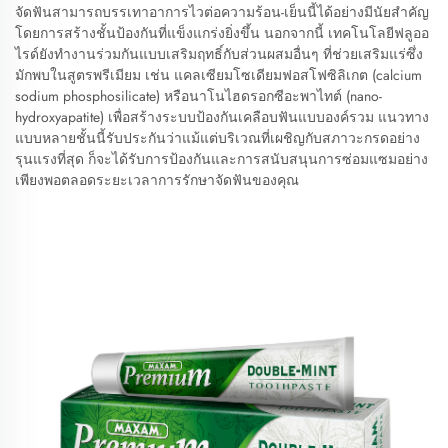
จัดฟันสามารถบรรเทาอาการไวต่อความร้อน-เย็นนี้ได้อย่างมีนัยสำคัญ
โดยการสร้างชั้นป้องกันที่แข็งแกร่งยิ่งขึ้น นอกจากนี้ เทคโนโลยีฟลูออ
ไรด์ยังทำงานร่วมกันแบบเสริมฤทธิ์กับส่วนผสมอื่นๆ ที่ช่วยเสริมแร่ซึ่ง
มักพบในสูตรพรีเมียม เช่น แคลเซียมโซเดียมฟอสโฟซิลิเกต (calcium
sodium phosphosilicate) หรือนาโนไฮดรอกซีอะพาไทต์ (nano-
hydroxyapatite) เพื่อสร้างระบบป้องกันเคลือบฟันแบบองค์รวม แนวทาง
แบบหลายชั้นนี้รับประกันว่าแม้แต่บริเวณที่เผชิญกับสภาวะกรดอย่าง
รุนแรงที่สุด ก็จะได้รับการป้องกันและการสนับสนุนการซ่อมแซมอย่าง
เพียงพอตลอดระยะเวลาการรักษาจัดฟันของคุณ