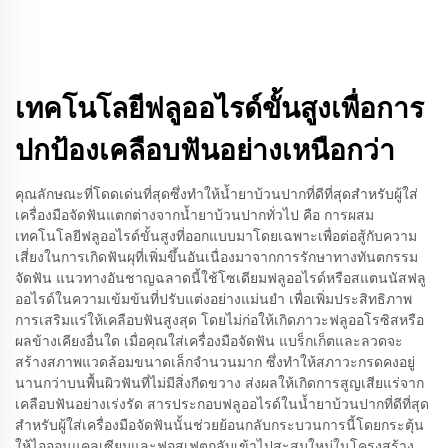
เทคโนโลยีฟลูออไรด์ขั้นสูงเพื่อการ
ปกป้องเคลือบฟันอย่างเหนือกว่า
คุณลักษณะที่โดดเด่นที่สุดซึ่งทำให้น้ำยาบ้วนปากที่ดีที่สุดสำหรับผู้ใส่
เครื่องมือจัดฟันแตกต่างจากน้ำยาบ้วนปากทั่วไป คือ การผสม
เทคโนโลยีฟลูออไรด์ขั้นสูงที่ออกแบบมาโดยเฉพาะเพื่อต่อสู้กับความ
เสี่ยงในการเกิดฟันผุที่เพิ่มขึ้นอันเนื่องมาจากการรักษาทางทันตกรรม
จัดฟัน แนวทางอันชาญฉลาดนี้ใช้โซเดียมฟลูออไรด์หรือสแตนนัสฟลู
ออไรด์ในความเข้มข้นที่ปรับแต่งอย่างแม่นยำ เพื่อเพิ่มประสิทธิภาพ
การเสริมแร่ให้เคลือบฟันสูงสุด โดยไม่ก่อให้เกิดภาวะฟลูออโรซิสหรือ
ผลข้างเคียงอื่นใด เมื่อคุณใส่เครื่องมือจัดฟัน แบร็กเก็ตและลวดจะ
สร้างสภาพแวดล้อมขนาดเล็กจำนวนมาก ซึ่งทำให้สภาวะกรดคงอยู่
นานกว่าบนพื้นผิวฟันที่ไม่มีสิ่งกีดขวาง ส่งผลให้เกิดการสูญเสียแร่จาก
เคลือบฟันอย่างเร่งรัด สารประกอบฟลูออไรด์ในน้ำยาบ้วนปากที่ดีที่สุด
สำหรับผู้ใส่เครื่องมือจัดฟันนั้นช่วยย้อนกลับกระบวนการนี้โดยกระตุ้น
ให้ไอออนแคลเซียมและฟอสเฟตกลับเข้าไปสะสมใหม่ในโครงสร้าง