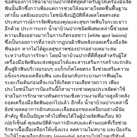
ข้อดีของการใช้น้ำยาบ้วนปากที่ดีที่สุดสำหรับผู้ใส่เครื่องมือจัด
ฟันนั้นลึกซึ้งกว่าเพียงแค่การช่วยให้ลมหายใจสดชื่นพื้นฐาน
เท่านั้น แต่ยังมอบประโยชน์เชิงปฏิบัติที่ส่งผลโดยตรงต่อ
ประสบการณ์การจัดฟันของคุณและสุขภาพฟันในระยะยาว
อีกด้วย ประการแรก น้ำยาบ้วนปากชนิดพิเศษเหล่านี้ช่วยลด
ความเสี่ยงอย่างมากในการเกิดรอยขาว (white spot lesions)
ซึ่งเป็นรอยถาวรที่อาจปรากฏบนผิวฟันหลังถอดเครื่องมือจัด
ฟันออก หากไม่ได้ดูแลสุขภาพช่องปากอย่างเหมาะสม
ระหว่างรับการรักษา โดยน้ำยาบ้วนปากที่ดีที่สุดสำหรับผู้ใส่
เครื่องมือจัดฟันจะส่งฟลูออไรด์และสารเสริมการสร้างแร่กลับ
คืนสู่ผิวฟันบริเวณรอบๆ แบร็กเก็ตโดยตรง จึงช่วยเสริมความ
แข็งแรงของเคลือบฟัน และย้อนกลับกระบวนการฟันผุใน
ระยะเริ่มต้นก่อนที่จะก่อให้เกิดความเสียหายถาวร เพียง
ประโยชน์ในการป้องกันนี้ก็สามารถช่วยคุณประหยัดค่าใช้
จ่ายในการรักษาทางทันตกรรมเชิงความงามที่อาจสูงลิ่วหลัง
ถอดเครื่องมือจัดฟันออกไปแล้ว อีกทั้ง น้ำยาบ้วนปากเหล่านี้
ยังช่วยลดอาการอักเสบและเลือดออกของเหงือกอย่างมีนัย
สำคัญ ซึ่งเป็นปัญหาทั่วไปที่พบได้ในผู้ป่วยจัดฟันเกือบ 80
เปอร์เซ็นต์ คุณสมบัติต้านการอักเสบและต้านแบคทีเรียช่วย
รักษาเนื้อเยื่อเหงือกให้แข็งแรง ลดความไม่สบาย และป้องกัน
ไม่ให้โรคเหงือกอักเสบ (gingivitis) ลุกลามไปสู่โรคปริทันต์