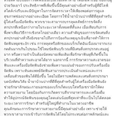
หรือหลายปีของการจัดฟันนั้นเป็นเรื่องที่ท้าทาย โดยเฉพาะอย่างยิ่งกับผู้
ป่วยวัยเยาว์ ประสิทธิภาพที่เพิ่มขึ้นนี้มีคุณค่าอย่างยิ่งสำหรับผู้ที่มีไลฟ์
สไตล์เร่งรีบและมีปัญหาในการจัดสรรเวลาให้เพียงพอต่อการดูแล
สุขภาพช่องปากอย่างละเอียด โดยการใช้น้ำยาบ้วนปากที่ดีที่สุดสำหรับ
ผู้ใส่เครื่องมือจัดฟัน พวกเขาจะสามารถบรรลุผลลัพธ์การขจัดสิ่ง
สกปรกที่เหนือกว่าภายในระยะเวลาทั้งหมดที่สั้นลง เมื่อเทียบกับการ
พึ่งพาเพียงวิธีการเชิงกลไกอย่างเดียว ความสำคัญของการขจัดเศษสิ่ง
สกปรกอย่างทั่วถึงยังขยายไปถึงการป้องกันเหตุฉุกเฉินที่อาจทำให้การ
จัดฟันหยุดชะงัก เช่น การหลุดหรือหักของแบร็กเก็ตอันเนื่องมาจากแรง
กดดันมากเกินไปขณะใช้ไหมขัดฟันบริเวณที่มีเศษสิ่งสกปรกสะสมอยู่
มาก หรือความจำเป็นต้องนัดหมายเพิ่มเติมเพื่อรักษาฟันผุที่เกิดขึ้นใน
บริเวณที่ทำความสะอาดได้ยาก นอกจากนี้ การรักษาความสะอาดของ
ฟันและเครื่องมือจัดฟันยังช่วยเพิ่มความแม่นยำของการปรับเครื่องมือ
จัดฟัน เพราะทันตแพทย์จัดฟันสามารถประเมินตำแหน่งและการ
เคลื่อนตัวของฟันได้ดียิ่งขึ้น โดยไม่มีคราบพลัคและเศษสิ่งสกปรกมา
บดบังทัศนวิสัย น้ำยาบ้วนปากที่ดีที่สุดสำหรับผู้ใส่เครื่องมือจัดฟันยัง
ช่วยรักษาลักษณะภายนอกของแบร็กเก็ตแบบใสหรือเซรามิกให้คง
ความสวยงาม โดยป้องกันการเกิดคราบสีจากอาหารและเครื่องดื่ม
ทำให้อุปกรณ์จัดฟันของคุณดูโดดเด่นน้อยที่สุดเท่าที่จะเป็นไปได้ตลอด
ระยะเวลาการรักษา สำหรับผู้ใหญ่ที่ทำงานในแวดวงอาชีพ
คุณลักษณะการรักษาความสวยงามนี้มีคุณค่าอย่างยิ่ง เพราะช่วยให้
พวกเขาสามารถเข้ารับการจัดฟันได้โดยไม่กระทบต่อภาพลักษณ์และ