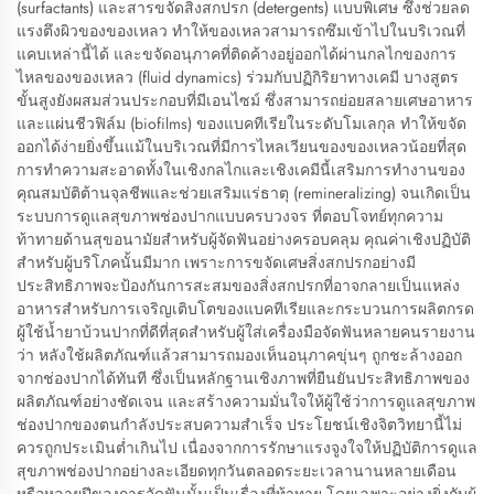
(surfactants) และสารขจัดสิ่งสกปรก (detergents) แบบพิเศษ ซึ่งช่วยลด
แรงตึงผิวของของเหลว ทำให้ของเหลวสามารถซึมเข้าไปในบริเวณที่
แคบเหล่านี้ได้ และขจัดอนุภาคที่ติดค้างอยู่ออกได้ผ่านกลไกของการ
ไหลของของเหลว (fluid dynamics) ร่วมกับปฏิกิริยาทางเคมี บางสูตร
ขั้นสูงยังผสมส่วนประกอบที่มีเอนไซม์ ซึ่งสามารถย่อยสลายเศษอาหาร
และแผ่นชีวฟิล์ม (biofilms) ของแบคทีเรียในระดับโมเลกุล ทำให้ขจัด
ออกได้ง่ายยิ่งขึ้นแม้ในบริเวณที่มีการไหลเวียนของของเหลวน้อยที่สุด
การทำความสะอาดทั้งในเชิงกลไกและเชิงเคมีนี้เสริมการทำงานของ
คุณสมบัติต้านจุลชีพและช่วยเสริมแร่ธาตุ (remineralizing) จนเกิดเป็น
ระบบการดูแลสุขภาพช่องปากแบบครบวงจร ที่ตอบโจทย์ทุกความ
ท้าทายด้านสุขอนามัยสำหรับผู้จัดฟันอย่างครอบคลุม คุณค่าเชิงปฏิบัติ
สำหรับผู้บริโภคนั้นมีมาก เพราะการขจัดเศษสิ่งสกปรกอย่างมี
ประสิทธิภาพจะป้องกันการสะสมของสิ่งสกปรกที่อาจกลายเป็นแหล่ง
อาหารสำหรับการเจริญเติบโตของแบคทีเรียและกระบวนการผลิตกรด
ผู้ใช้น้ำยาบ้วนปากที่ดีที่สุดสำหรับผู้ใส่เครื่องมือจัดฟันหลายคนรายงาน
ว่า หลังใช้ผลิตภัณฑ์แล้วสามารถมองเห็นอนุภาคขุ่นๆ ถูกชะล้างออก
จากช่องปากได้ทันที ซึ่งเป็นหลักฐานเชิงภาพที่ยืนยันประสิทธิภาพของ
ผลิตภัณฑ์อย่างชัดเจน และสร้างความมั่นใจให้ผู้ใช้ว่าการดูแลสุขภาพ
ช่องปากของตนกำลังประสบความสำเร็จ ประโยชน์เชิงจิตวิทยานี้ไม่
ควรถูกประเมินต่ำเกินไป เนื่องจากการรักษาแรงจูงใจให้ปฏิบัติการดูแล
สุขภาพช่องปากอย่างละเอียดทุกวันตลอดระยะเวลานานหลายเดือน