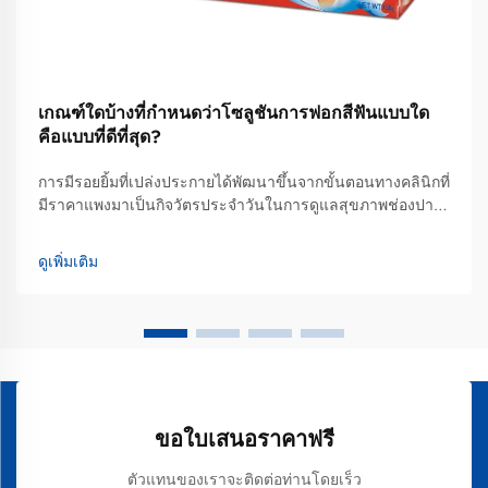
เกณฑ์ใดบ้างที่กำหนดว่าโซลูชันการฟอกสีฟันแบบใด
คือแบบที่ดีที่สุด?
การมีรอยยิ้มที่เปล่งประกายได้พัฒนาขึ้นจากขั้นตอนทางคลินิกที่
มีราคาแพงมาเป็นกิจวัตรประจำวันในการดูแลสุขภาพช่องปาก
ขณะที่ผู้บริโภคกำลังค้นหาโซลูชันการฟอกสีฟันที่ดีที่สุดซึ่ง
สามารถปรับเข้ากับไลฟ์สไตล์ที่เร่งรีบได้ ปัจจุบันพวกเขาส่วน
ดูเพิ่มเติม
ใหญ่หันไปใช้ผลิตภัณฑ์ฟอกสีฟันขั้นสูงที่ใช้งานได้สะดวก...
ขอใบเสนอราคาฟรี
ตัวแทนของเราจะติดต่อท่านโดยเร็ว