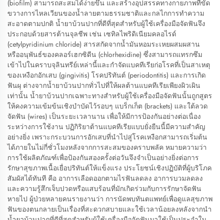
(biofilm) สามารถสะสมได้ง่ายขึ้น และสร้างอุปสรรคทางกายภาพที่ขัด
ขวางการไหลเวียนของน้ำลายตามธรรมชาติและกลไกการทำความ
สะอาดตามปกติ น้ำยาบ้วนปากที่ดีที่สุดสำหรับผู้ใช้เครื่องมือจัดฟันจึง
ประกอบด้วยสารต้านจุลชีพ เช่น เซทิลไพริดิเนียมคลอไรด์
(cetylpyridinium chloride) สารสกัดจากน้ำมันหอมระเหยผสมผสาน
หรืออนุพันธ์ของคลอร์เฮกซิดีน (chlorhexidine) ซึ่งสามารถแทรกซึม
เข้าไปในคราบจุลินทรีย์เหล่านี้และกำจัดแบคทีเรียก่อโรคที่เป็นสาเหตุ
ของเหงือกอักเสบ (gingivitis) โรคปริทันต์ (periodontitis) และการเกิด
ฟันผุ ต่างจากน้ำยาบ้วนปากทั่วไปที่ให้ผลต้านแบคทีเรียเพียงผิวเผิน
เท่านั้น น้ำยาบ้วนปากเฉพาะทางสำหรับผู้ใช้เครื่องมือจัดฟันนั้นถูกสูตร
ให้คงความเข้มข้นเชิงบำบัดไว้รอบๆ แบร็กเก็ต (brackets) และใต้ลวด
จัดฟัน (wires) เป็นระยะเวลานาน เพื่อให้มีการป้องกันอย่างต่อเนื่อง
ระหว่างการใช้งาน ปฏิกิริยาต้านแบคทีเรียแบบยั่งยืนนี้มีความสำคัญ
อย่างยิ่ง เพราะกระบวนการอักเสบที่นำไปสู่โรคเหงือกสามารถเริ่มต้น
ได้ภายในไม่กี่ชั่วโมงหลังจากการสะสมของคราบพลัค หมายความว่า
การใช้ผลิตภัณฑ์เพื่อป้องกันสองครั้งต่อวันจึงจำเป็นอย่างยิ่งต่อการ
รักษาสุขภาพเนื้อเยื่อปริทันต์ให้แข็งแรง ประโยชน์เชิงปฏิบัติที่ผู้บริโภค
สัมผัสได้ทันที คือ อาการเลือดออกตามไรฟันลดลง อาการบวมลดลง
และความรู้สึกเจ็บปวดหรือแสบร้อนที่มักเกิดร่วมกับการรักษาจัดฟัน
หายไป ผู้ป่วยหลายคนรายงานว่า การนัดพบทันตแพทย์เพื่อดูแลสุขภาพ
ฟันของตนกลายเป็นเรื่องที่สะดวกสบายและใช้เวลาน้อยลงหลังจากนำ
น้ำยาบ้วนปากที่ดีที่สุดสำหรับผู้ใช้เครื่องมือจัดฟันมาใช้เป็นประจำใน