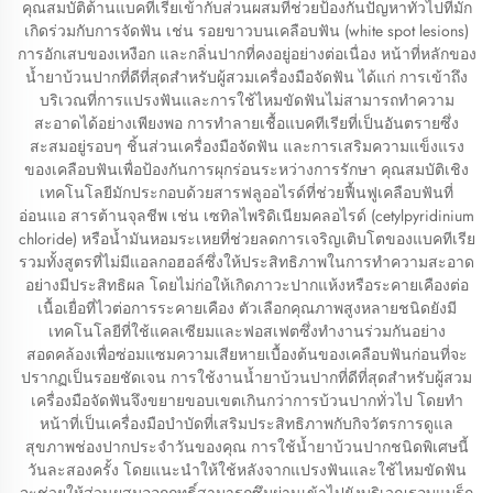
คุณสมบัติต้านแบคทีเรียเข้ากับส่วนผสมที่ช่วยป้องกันปัญหาทั่วไปที่มัก
เกิดร่วมกับการจัดฟัน เช่น รอยขาวบนเคลือบฟัน (white spot lesions)
การอักเสบของเหงือก และกลิ่นปากที่คงอยู่อย่างต่อเนื่อง หน้าที่หลักของ
น้ำยาบ้วนปากที่ดีที่สุดสำหรับผู้สวมเครื่องมือจัดฟัน ได้แก่ การเข้าถึง
บริเวณที่การแปรงฟันและการใช้ไหมขัดฟันไม่สามารถทำความ
สะอาดได้อย่างเพียงพอ การทำลายเชื้อแบคทีเรียที่เป็นอันตรายซึ่ง
สะสมอยู่รอบๆ ชิ้นส่วนเครื่องมือจัดฟัน และการเสริมความแข็งแรง
ของเคลือบฟันเพื่อป้องกันการผุกร่อนระหว่างการรักษา คุณสมบัติเชิง
เทคโนโลยีมักประกอบด้วยสารฟลูออไรด์ที่ช่วยฟื้นฟูเคลือบฟันที่
อ่อนแอ สารต้านจุลชีพ เช่น เซทิลไพริดิเนียมคลอไรด์ (cetylpyridinium
chloride) หรือน้ำมันหอมระเหยที่ช่วยลดการเจริญเติบโตของแบคทีเรีย
รวมทั้งสูตรที่ไม่มีแอลกอฮอล์ซึ่งให้ประสิทธิภาพในการทำความสะอาด
อย่างมีประสิทธิผล โดยไม่ก่อให้เกิดภาวะปากแห้งหรือระคายเคืองต่อ
เนื้อเยื่อที่ไวต่อการระคายเคือง ตัวเลือกคุณภาพสูงหลายชนิดยังมี
เทคโนโลยีที่ใช้แคลเซียมและฟอสเฟตซึ่งทำงานร่วมกันอย่าง
สอดคล้องเพื่อซ่อมแซมความเสียหายเบื้องต้นของเคลือบฟันก่อนที่จะ
ปรากฏเป็นรอยชัดเจน การใช้งานน้ำยาบ้วนปากที่ดีที่สุดสำหรับผู้สวม
เครื่องมือจัดฟันจึงขยายขอบเขตเกินกว่าการบ้วนปากทั่วไป โดยทำ
หน้าที่เป็นเครื่องมือบำบัดที่เสริมประสิทธิภาพกับกิจวัตรการดูแล
สุขภาพช่องปากประจำวันของคุณ การใช้น้ำยาบ้วนปากชนิดพิเศษนี้
วันละสองครั้ง โดยแนะนำให้ใช้หลังจากแปรงฟันและใช้ไหมขัดฟัน