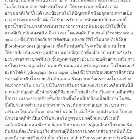
น้ำยาบ้วนปากสำหรับบรรเทาอาการปวดฟันจึงสร้างสภาพแวดล้อมที่
ไม่เอื้ออำนวยต่อการดำเนินโรค ทำให้กระบวนการฟื้นตัวตาม
ธรรมชาติเกิดขึ้นได้ และป้องกันไม่ให้ปัญหาเล็กน้อยลุกลามกลายเป็น
ภาวะปวดรุนแรงที่จำต้องได้รับการรักษาจากทันตแพทย์ นอกจากนี้
สูตรน้ำยาบ้วนปากสำหรับบรรเทาอาการปวดฟันยังมุ่งเป้าไปที่เชื้อ
แบคทีเรียหลักสองชนิด คือ สเตรปโตคอคคัส มิวแทนส์ (Streptococcus
mutans) ซึ่งเกี่ยวข้องกับการเกิดฟันผุ และพอร์ฟิโรโมนาส กิงจิวัลิส
(Porphyromonas gingivalis) ซึ่งเกี่ยวข้องกับโรคเหงือกอักเสบ โดย
ให้การป้องกันเฉพาะจุดที่จำเป็นมากที่สุด อีกทั้ง น้ำยาบ้วนปากสำหรับ
บรรเทาอาการปวดฟันรุ่นขั้นสูงหลายสูตรยังประกอบด้วยสารเสริมการ
แร่ใหม่ เช่น ฟลูออไรด์ แคลเซียมฟอสเฟต หรืออนุภาคนาโนไฮดรอกซี
อะพาไทต์ (hydroxyapatite nanoparticles) ซึ่งช่วยซ่อมแซมการสึกกร่อน
ของเคลือบฟันในระยะเริ่มต้นและเสริมความแข็งแรงของโครงสร้าง
ฟันจากภายใน ประโยชน์ในการเสริมความแข็งแรงของเคลือบฟันนี้มี
ความสำคัญอย่างยิ่งสำหรับผู้ที่มีอาการไวต่อสิ่งเร้า เนื่องจากเคลือบฟัน
สึกบาง เพราะช่วยสร้างชั้นป้องกันขึ้นใหม่ที่ปกป้องเนื้อเยื่อภายในฟัน
ซึ่งมีประสาทจำนวนมากจากการกระตุ้นจากภายนอก กระบวนการ
เสริมแร่ใหม่เกิดขึ้นอย่างค่อยเป็นค่อยไปเมื่อใช้อย่างสม่ำเสมอ โดยจะ
นำแร่ธาตุที่จำเป็นเข้าไปสะสมในรูพรุนขนาดจิ๋วและบริเวณที่
เคลือบฟันอ่อนแอ ซึ่งช่วยย้อนกลับกระบวนการสูญเสียแร่ในระยะเริ่ม
ต้นก่อนที่จะเกิดฟันผุจริง สำหรับผู้ที่มีอาการปวดจากส่วนรากฟันที่เปิด
ออกเนื่องจากเหงือกร่น น้ำยาบ้วนปากสำหรับบรรเทาอาการปวดฟันจะ