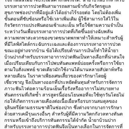
บรรเทาอาการปวดฟันสามารถผสานเข้ากับกิจวัตรดูแล
สุขภาพช่องปากที่มีอยู่แล้วได้อย่างไร้รอยต่อ โดยไม่ต้องเพิ่ม
ขั้นตอนที่ซับซ้อนหรือใช้เวลาเพิ่มเติม ผู้ใช้สามารถใส่ไว้ใน
กิจวัตรการแปรงฟันตอนเช้าและเย็น หรือใช้ตามความจำเป็น
ระหว่างวันเพื่อบรรเทาอาการปวดที่เกิดขึ้นอย่างฉับพลัน
ความพกพาสะดวกของขวดขนาดพกพาทำให้เหมาะสำหรับผู้
ที่มีไลฟ์สไตล์กระฉับกระเฉงและต้องการบรรเทาอาการปวด
ขณะอยู่ห่างจากบ้าน ข้อได้เปรียบด้านการเงินก็ทำให้น้ำยา
บ้วนปากสำหรับบรรเทาอาการปวดฟันเป็นทางเลือกที่น่าสนใจ
เมื่อเปรียบเทียบกับการไปพบทันตแพทย์บ่อยครั้งหรือการใช้ยา
ตามใบสั่งแพทย์ ขวดเดียวมักใช้งานได้นานหลายสัปดาห์หรือ
หลายเดือน ในราคาเพียงเศษเสี้ยวของค่ารักษาโดยผู้
เชี่ยวชาญ จึงเป็นทางออกที่ประหยัดต้นทุนสำหรับการจัดการ
ภาวะฟันไวต่อความร้อน-เย็นเรื้อรังหรืออาการไม่สบายทาง
ทันตกรรมที่เกิดซ้ำ สารสูตรนี้อ่อนโยนพอที่จะใช้ทุกวันโดยไม่
ก่อให้เกิดการระคายเคืองต่อเนื้อเยื่อหรือรบกวนสมดุลของ
จุลินทรีย์ตามธรรมชาติในช่องปาก ซึ่งต่างจากบางการรักษา
ด้วยสารเคมีรุนแรงอื่นๆ สำหรับผู้ที่มีความวิตกกังวลทางทันต
กรรมหรือเข้าถึงบริการทันตกรรมได้จำกัด น้ำยาบ้วนปาก
สำหรับบรรเทาอาการปวดฟันจึงเป็นทางเลือกในการจัดการที่