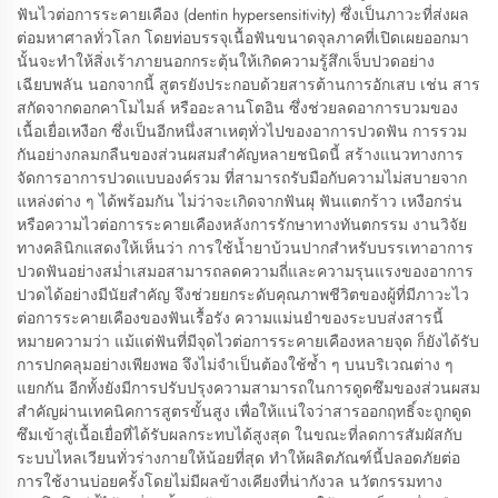
ฟันไวต่อการระคายเคือง (dentin hypersensitivity) ซึ่งเป็นภาวะที่ส่งผล
ต่อมหาศาลทั่วโลก โดยท่อบรรจุเนื้อฟันขนาดจุลภาคที่เปิดเผยออกมา
นั้นจะทำให้สิ่งเร้าภายนอกกระตุ้นให้เกิดความรู้สึกเจ็บปวดอย่าง
เฉียบพลัน นอกจากนี้ สูตรยังประกอบด้วยสารต้านการอักเสบ เช่น สาร
สกัดจากดอกคาโมไมล์ หรืออะลานโตอิน ซึ่งช่วยลดอาการบวมของ
เนื้อเยื่อเหงือก ซึ่งเป็นอีกหนึ่งสาเหตุทั่วไปของอาการปวดฟัน การรวม
กันอย่างกลมกลืนของส่วนผสมสำคัญหลายชนิดนี้ สร้างแนวทางการ
จัดการอาการปวดแบบองค์รวม ที่สามารถรับมือกับความไม่สบายจาก
แหล่งต่าง ๆ ได้พร้อมกัน ไม่ว่าจะเกิดจากฟันผุ ฟันแตกร้าว เหงือกร่น
หรือความไวต่อการระคายเคืองหลังการรักษาทางทันตกรรม งานวิจัย
ทางคลินิกแสดงให้เห็นว่า การใช้น้ำยาบ้วนปากสำหรับบรรเทาอาการ
ปวดฟันอย่างสม่ำเสมอสามารถลดความถี่และความรุนแรงของอาการ
ปวดได้อย่างมีนัยสำคัญ จึงช่วยยกระดับคุณภาพชีวิตของผู้ที่มีภาวะไว
ต่อการระคายเคืองของฟันเรื้อรัง ความแม่นยำของระบบส่งสารนี้
หมายความว่า แม้แต่ฟันที่มีจุดไวต่อการระคายเคืองหลายจุด ก็ยังได้รับ
การปกคลุมอย่างเพียงพอ จึงไม่จำเป็นต้องใช้ซ้ำ ๆ บนบริเวณต่าง ๆ
แยกกัน อีกทั้งยังมีการปรับปรุงความสามารถในการดูดซึมของส่วนผสม
สำคัญผ่านเทคนิคการสูตรขั้นสูง เพื่อให้แน่ใจว่าสารออกฤทธิ์จะถูกดูด
ซึมเข้าสู่เนื้อเยื่อที่ได้รับผลกระทบได้สูงสุด ในขณะที่ลดการสัมผัสกับ
ระบบไหลเวียนทั่วร่างกายให้น้อยที่สุด ทำให้ผลิตภัณฑ์นี้ปลอดภัยต่อ
การใช้งานบ่อยครั้งโดยไม่มีผลข้างเคียงที่น่ากังวล นวัตกรรมทาง