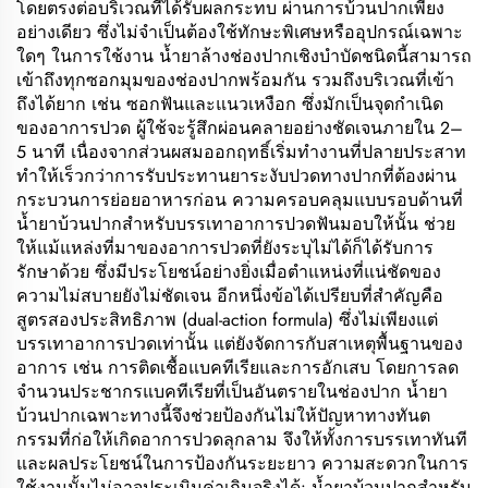
โดยตรงต่อบริเวณที่ได้รับผลกระทบ ผ่านการบ้วนปากเพียง
อย่างเดียว ซึ่งไม่จำเป็นต้องใช้ทักษะพิเศษหรืออุปกรณ์เฉพาะ
ใดๆ ในการใช้งาน น้ำยาล้างช่องปากเชิงบำบัดชนิดนี้สามารถ
เข้าถึงทุกซอกมุมของช่องปากพร้อมกัน รวมถึงบริเวณที่เข้า
ถึงได้ยาก เช่น ซอกฟันและแนวเหงือก ซึ่งมักเป็นจุดกำเนิด
ของอาการปวด ผู้ใช้จะรู้สึกผ่อนคลายอย่างชัดเจนภายใน 2–
5 นาที เนื่องจากส่วนผสมออกฤทธิ์เริ่มทำงานที่ปลายประสาท
ทำให้เร็วกว่าการรับประทานยาระงับปวดทางปากที่ต้องผ่าน
กระบวนการย่อยอาหารก่อน ความครอบคลุมแบบรอบด้านที่
น้ำยาบ้วนปากสำหรับบรรเทาอาการปวดฟันมอบให้นั้น ช่วย
ให้แม้แหล่งที่มาของอาการปวดที่ยังระบุไม่ได้ก็ได้รับการ
รักษาด้วย ซึ่งมีประโยชน์อย่างยิ่งเมื่อตำแหน่งที่แน่ชัดของ
ความไม่สบายยังไม่ชัดเจน อีกหนึ่งข้อได้เปรียบที่สำคัญคือ
สูตรสองประสิทธิภาพ (dual-action formula) ซึ่งไม่เพียงแต่
บรรเทาอาการปวดเท่านั้น แต่ยังจัดการกับสาเหตุพื้นฐานของ
อาการ เช่น การติดเชื้อแบคทีเรียและการอักเสบ โดยการลด
จำนวนประชากรแบคทีเรียที่เป็นอันตรายในช่องปาก น้ำยา
บ้วนปากเฉพาะทางนี้จึงช่วยป้องกันไม่ให้ปัญหาทางทันต
กรรมที่ก่อให้เกิดอาการปวดลุกลาม จึงให้ทั้งการบรรเทาทันที
และผลประโยชน์ในการป้องกันระยะยาว ความสะดวกในการ
ใช้งานนั้นไม่อาจประเมินค่าเกินจริงได้: น้ำยาบ้วนปากสำหรับ