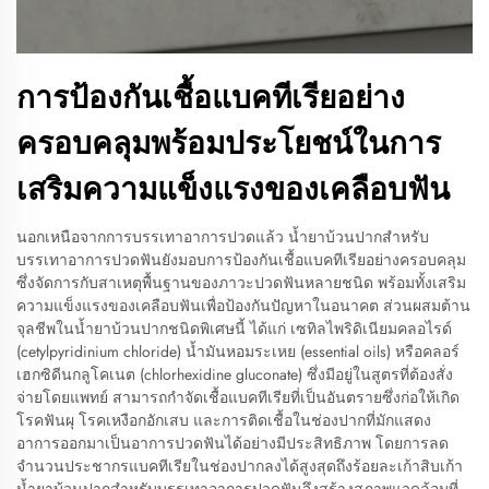
การป้องกันเชื้อแบคทีเรียอย่าง
ครอบคลุมพร้อมประโยชน์ในการ
เสริมความแข็งแรงของเคลือบฟัน
นอกเหนือจากการบรรเทาอาการปวดแล้ว น้ำยาบ้วนปากสำหรับ
บรรเทาอาการปวดฟันยังมอบการป้องกันเชื้อแบคทีเรียอย่างครอบคลุม
ซึ่งจัดการกับสาเหตุพื้นฐานของภาวะปวดฟันหลายชนิด พร้อมทั้งเสริม
ความแข็งแรงของเคลือบฟันเพื่อป้องกันปัญหาในอนาคต ส่วนผสมต้าน
จุลชีพในน้ำยาบ้วนปากชนิดพิเศษนี้ ได้แก่ เซทิลไพริดิเนียมคลอไรด์
(cetylpyridinium chloride) น้ำมันหอมระเหย (essential oils) หรือคลอร์
เฮกซิดีนกลูโคเนต (chlorhexidine gluconate) ซึ่งมีอยู่ในสูตรที่ต้องสั่ง
จ่ายโดยแพทย์ สามารถกำจัดเชื้อแบคทีเรียที่เป็นอันตรายซึ่งก่อให้เกิด
โรคฟันผุ โรคเหงือกอักเสบ และการติดเชื้อในช่องปากที่มักแสดง
อาการออกมาเป็นอาการปวดฟันได้อย่างมีประสิทธิภาพ โดยการลด
จำนวนประชากรแบคทีเรียในช่องปากลงได้สูงสุดถึงร้อยละเก้าสิบเก้า