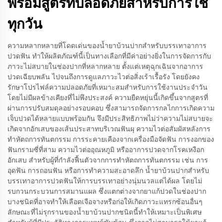
พร้อมสูตรที่ปลอดภัยสำหรับการใช้
ทุกวัน
ความหลากหลายที่โดดเด่นของน้ำยาบ้วนปากสำหรับบรรเทาอาการ
ปวดฟัน ทำให้ผลิตภัณฑ์นี้เป็นทางเลือกที่มีค่าอย่างยิ่งในการจัดการกับ
ภาวะไม่สบายในช่องปากที่หลากหลาย ตั้งแต่เหตุฉุกเฉินจากอาการ
ปวดเฉียบพลัน ไปจนถึงการดูแลภาวะไวต่อสิ่งเร้าเรื้อรัง โดยยังคง
รักษาโปรไฟล์ความปลอดภัยที่เหมาะสมสำหรับการใช้งานประจำวัน
โดยไม่มีผลข้างเคียงที่ไม่พึงประสงค์ ความยืดหยุ่นนี้เกิดขึ้นจากสูตรที่
ผ่านการปรับสมดุลอย่างรอบคอบ ซึ่งสามารถจัดการกลไกการเกิดความ
เจ็บปวดได้หลายแบบพร้อมกัน จึงมีประสิทธิภาพไม่ว่าความไม่สบายจะ
เกิดจากอักเสบของเส้นประสาทบริเวณฟันผุ ความไวต่อสัมผัสหลังการ
ทำหัตถการทันตกรรม การระคายเคืองจากเครื่องมือจัดฟัน การงอกของ
ฟันกรามซี่ที่สาม ความไวต่ออุณหภูมิ หรืออาการปวดจากโรคเหงือก
อักเสบ สำหรับผู้ที่กำลังฟื้นตัวจากการทำหัตถการทันตกรรม เช่น การ
อุดฟัน การถอนฟัน หรือการทำความสะอาดลึก น้ำยาบ้วนปากสำหรับ
บรรเทาอาการปวดฟันให้การบรรเทาอย่างนุ่มนวลแต่ได้ผล โดยไม่
รบกวนกระบวนการสมานแผล ซึ่งแตกต่างจากยาแก้ปวดในช่องปาก
บางชนิดที่อาจทำให้เลือดเจือจางหรือก่อให้เกิดภาวะแทรกซ้อนอื่นๆ
ลักษณะที่ไม่รุกรานของน้ำยาบ้วนปากชนิดนี้ทำให้เหมาะเป็นพิเศษ