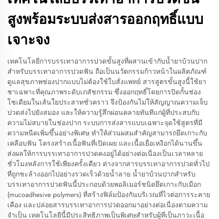
สูงพร้อมระบบส่งสารออกฤทธิ์แบบ
เจาะจง
เทคโนโลยีการบรรเทาอาการปวดขั้นสูงที่ผสานเข้ากับน้ำยาบ้วนปาก
สำหรับบรรเทาอาการปวดฟัน ถือเป็นนวัตกรรมก้าวหน้าในผลิตภัณฑ์
ดูแลสุขภาพช่องปากแบบไม่ต้องใช้ใบสั่งแพทย์ สารสูตรขั้นสูงนี้ใช้ยา
ชาเฉพาะที่คุณภาพระดับเภสัชกรรม ซึ่งออกฤทธิ์โดยการปิดกั้นช่อง
โซเดียมในเส้นใยประสาทชั่วคราว จึงป้องกันไม่ให้สัญญาณความเจ็บ
ปวดส่งไปยังสมอง และให้ความรู้สึกผ่อนคลายทันทีแก่ผู้ที่ประสบกับ
ความไม่สบายในช่องปาก ระบบการส่งสารแบบเฉพาะจุดใช้สูตรที่มี
ความหนืดเพิ่มขึ้นอย่างพิเศษ ทำให้ส่วนผสมสำคัญสามารถยึดเกาะกับ
เคลือบฟัน โครงสร้างเนื้อฟันที่เปิดเผย และเนื้อเยื่อเหงือกได้นานขึ้น
ส่งผลให้การบรรเทาอาการปวดคงอยู่ได้อย่างต่อเนื่องเป็นเวลาหลาย
ชั่วโมงหลังการใช้เพียงครั้งเดียว ต่างจากสารบรรเทาอาการปวดทั่วไป
ที่ถูกชะล้างออกไปอย่างรวดเร็วด้วยน้ำลาย น้ำยาบ้วนปากสำหรับ
บรรเทาอาการปวดฟันนี้ประกอบด้วยพอลิเมอร์ชนิดยึดเกาะกับเมือก
(mucoadhesive polymers) ที่สร้างฟิล์มป้องกันบริเวณที่ไวต่อการระคาย
เคือง และปล่อยสารบรรเทาอาการปวดออกมาอย่างต่อเนื่องตามความ
จำเป็น เทคโนโลยีนี้มีประสิทธิภาพเป็นพิเศษสำหรับผู้ที่เป็นภาวะเนื้อ