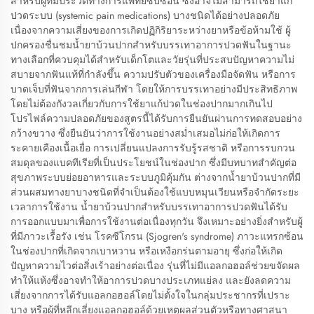
สำหรับผู้ที่มีประวัติทางการแพทย์ซับซ้อน ซึ่งอาจไม่สามารถใช้ยาแก้
ปวดระบบ (systemic pain medications) บางชนิดได้อย่างปลอดภัย
เนื่องจากความเสี่ยงของการเกิดปฏิกิริยาระหว่างยาหรือข้อห้ามใช้ ผู้
ปกครองชื่นชมน้ำยาบ้วนปากสำหรับบรรเทาอาการปวดฟันในฐานะ
ทางเลือกที่ควบคุมได้สำหรับเด็กโตและวัยรุ่นที่ประสบปัญหาความไม่
สบายจากฟันแท้ที่กำลังขึ้น ความปรับตัวของเครื่องมือจัดฟัน หรือการ
บาดเจ็บที่ฟันจากการเล่นกีฬา โดยให้การบรรเทาอย่างมีประสิทธิภาพ
โดยไม่ต้องกังวลเกี่ยวกับการใช้ยาแก้ปวดในช่องปากมากเกินไป
โปรไฟล์ความปลอดภัยของสูตรนี้ได้รับการยืนยันผ่านการทดสอบอย่าง
กว้างขวาง ซึ่งยืนยันว่าการใช้งานอย่างสม่ำเสมอไม่ก่อให้เกิดการ
ระคายเคืองเนื้อเยื่อ การเปลี่ยนแปลงการรับรู้รสชาติ หรือการรบกวน
สมดุลของแบคทีเรียที่เป็นประโยชน์ในช่องปาก ซึ่งมีบทบาทสำคัญต่อ
สุขภาพระบบย่อยอาหารและระบบภูมิคุ้มกัน ต่างจากน้ำยาบ้วนปากที่มี
ส่วนผสมทางยาบางชนิดที่จำเป็นต้องใช้แบบหมุนเวียนหรือจำกัดระยะ
เวลาการใช้งาน น้ำยาบ้วนปากสำหรับบรรเทาอาการปวดฟันได้รับ
การออกแบบมาเพื่อการใช้งานต่อเนื่องทุกวัน จึงเหมาะอย่างยิ่งสำหรับผู้
ที่มีภาวะเรื้อรัง เช่น โรคซีโกรน (Sjogren's syndrome) ภาวะแทรกซ้อน
ในช่องปากที่เกิดจากเบาหวาน หรือเหงือกร่นตามอายุ ซึ่งก่อให้เกิด
ปัญหาความไวต่อสิ่งเร้าอย่างต่อเนื่อง รุ่นที่ไม่มีแอลกอฮอล์ช่วยขจัดผล
ทำให้แห้งซึ่งอาจทำให้อาการปวดบางประเภทแย่ลง และยังลดความ
เสี่ยงจากการได้รับแอลกอฮอล์โดยไม่ตั้งใจในกลุ่มประชากรที่เปราะ
บาง หรือผู้ที่หลีกเลี่ยงแอลกอฮอล์ด้วยเหตุผลส่วนตัวหรือทางศาสนา