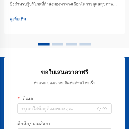
ยิ่งสำหรับผู้บริโภคที่กำลังมองหาทางเลือกในการดูแลสุขภาพ
ช่องปากแบบธรรมชาติ ซึ่งสามารถรักษาสมดุลระหว่าง
ประสิทธิภาพกับประโยชน์จากพืชสมุนไพรได้ ต่างจากยาสีฟัน
ดูเพิ่มเติม
ทั่วไปที่พึ่งพาสารสังเคราะห์เป็นหลัก...
ขอใบเสนอราคาฟรี
ตัวแทนของเราจะติดต่อท่านโดยเร็ว
อีเมล
0/100
มือถือ/วอตส์แอป