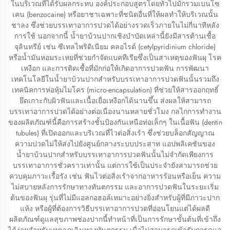
ในบริเวณที่ได้รับผลกระทบ องค์ประกอบสูตรโดยทั่วไปมักรวมเบนโซ
เคน (benzocaine) หรือยาชาเฉพาะที่ชนิดอื่นที่ให้ผลทำให้บริเวณนั้น
ชาลง ซึ่งช่วยบรรเทาอาการปวดได้อย่างรวดเร็วภายในไม่กี่นาทีหลัง
การใช้ นอกจากนี้ น้ำยาบ้วนปากเชิงบำบัดเหล่านี้ยังมีสารต้านเชื้อ
จุลินทรีย์ เช่น ซีเทลไพริดิเนียม คลอไรด์ (cetylpyridinium chloride)
หรือน้ำมันหอมระเหยที่ช่วยกำจัดแบคทีเรียซึ่งเป็นสาเหตุของฟันผุ โรค
เหงือก และการติดเชื้อที่มักก่อให้เกิดอาการปวดฟัน การพัฒนา
เทคโนโลยีในน้ำยาบ้วนปากสำหรับบรรเทาอาการปวดฟันนั้นรวมถึง
เทคนิคการห่อหุ้มไมโคร (micro-encapsulation) ที่ช่วยให้สารออกฤทธิ์
ยึดเกาะกับผิวฟันและเนื้อเยื่อเหงือกได้นานขึ้น ส่งผลให้สามารถ
บรรเทาอาการปวดได้อย่างต่อเนื่องนานหลายชั่วโมง กลไกการทำงาน
ของผลิตภัณฑ์นี้คือการสร้างชั้นป้องกันเหนือท่อเล็กๆ ในเนื้อฟัน (dentin
tubules) ที่เปิดออกและบริเวณที่ไวต่อสิ่งเร้า ซึ่งช่วยบล็อกสัญญาณ
ความปวดไม่ให้ส่งไปยังศูนย์กลางระบบประสาท แอปพลิเคชันของ
น้ำยาบ้วนปากสำหรับบรรเทาอาการปวดฟันนั้นไม่จำกัดเพียงการ
บรรเทาอาการชั่วคราวเท่านั้น แต่การใช้เป็นประจำยังสามารถช่วย
ควบคุมภาวะเรื้อรัง เช่น ฟันไวต่อสิ่งเร้าจากอาหารร้อนหรือเย็น ความ
ไม่สบายหลังการรักษาทางทันตกรรม และอาการปวดฟันในระยะเริ่ม
ต้นของฟันผุ รุ่นที่ไม่มีแอลกอฮอล์เหมาะอย่างยิ่งสำหรับผู้ที่มีภาวะปาก
แห้ง หรือผู้ที่ต้องการวิธีบรรเทาอาการปวดที่อ่อนโยนแต่ได้ผลดี
ผลิตภัณฑ์ดูแลสุขภาพช่องปากนี้ทำหน้าที่เป็นการรักษาขั้นต้นที่เข้าถึง