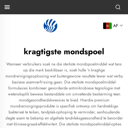
AF
kragtigste mondspoel
Wanneer verbruikers soek na die sterkste mondspoelmiddel wat tans
op die mark beskikbaar is, soek hulle ‘n kragtige
mondreinigingsoplossing wat buitengewone resultate lewer wat verby
basiese asemverfrissing gaan. Die sterkste mondspoelmiddel-
formulasies kombineer gevorderde antimikrobiese tegnologie met
wetenskaplik bewese bestanddele om omvattende beskerming teen
mondgesondheidskwessies te bied. Hierdie premium
mondversorgingsprodukte is spesifiek ontwerp om hardnekkige
bakterieë te teiken, tandplak-ophoping te verminder, aanhoudende
slegte asem te bekamp en algehele tandvleksgeesondheid te bevorder
met kliniese-graad-effektiwiteit. Die sterkste mondspoelmiddel-opties