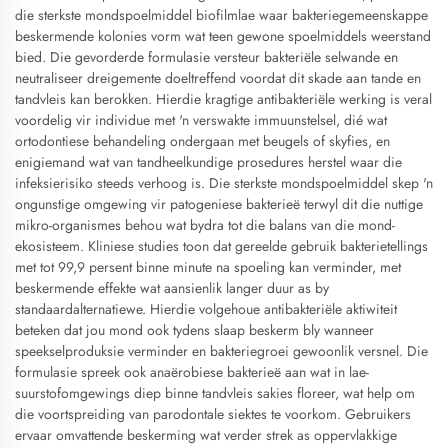
die sterkste mondspoelmiddel biofilmlae waar bakteriegemeenskappe
beskermende kolonies vorm wat teen gewone spoelmiddels weerstand
bied. Die gevorderde formulasie versteur bakteriële selwande en
neutraliseer dreigemente doeltreffend voordat dit skade aan tande en
tandvleis kan berokken. Hierdie kragtige antibakteriële werking is veral
voordelig vir individue met 'n verswakte immuunstelsel, dié wat
ortodontiese behandeling ondergaan met beugels of skyfies, en
enigiemand wat van tandheelkundige prosedures herstel waar die
infeksierisiko steeds verhoog is. Die sterkste mondspoelmiddel skep 'n
ongunstige omgewing vir patogeniese bakterieë terwyl dit die nuttige
mikro-organismes behou wat bydra tot die balans van die mond-
ekosisteem. Kliniese studies toon dat gereelde gebruik bakterietellings
met tot 99,9 persent binne minute na spoeling kan verminder, met
beskermende effekte wat aansienlik langer duur as by
standaardalternatiewe. Hierdie volgehoue antibakteriële aktiwiteit
beteken dat jou mond ook tydens slaap beskerm bly wanneer
speekselproduksie verminder en bakteriegroei gewoonlik versnel. Die
formulasie spreek ook anaërobiese bakterieë aan wat in lae-
suurstofomgewings diep binne tandvleis sakies floreer, wat help om
die voortspreiding van parodontale siektes te voorkom. Gebruikers
ervaar omvattende beskerming wat verder strek as oppervlakkige