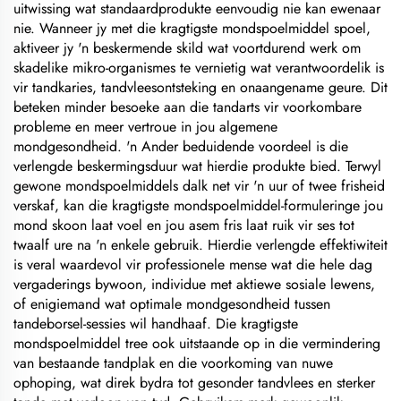
uitwissing wat standaardprodukte eenvoudig nie kan ewenaar
nie. Wanneer jy met die kragtigste mondspoelmiddel spoel,
aktiveer jy 'n beskermende skild wat voortdurend werk om
skadelike mikro-organismes te vernietig wat verantwoordelik is
vir tandkaries, tandvleesontsteking en onaangename geure. Dit
beteken minder besoeke aan die tandarts vir voorkombare
probleme en meer vertroue in jou algemene
mondgesondheid. 'n Ander beduidende voordeel is die
verlengde beskermingsduur wat hierdie produkte bied. Terwyl
gewone mondspoelmiddels dalk net vir 'n uur of twee frisheid
verskaf, kan die kragtigste mondspoelmiddel-formuleringe jou
mond skoon laat voel en jou asem fris laat ruik vir ses tot
twaalf ure na 'n enkele gebruik. Hierdie verlengde effektiwiteit
is veral waardevol vir professionele mense wat die hele dag
vergaderings bywoon, individue met aktiewe sosiale lewens,
of enigiemand wat optimale mondgesondheid tussen
tandeborsel-sessies wil handhaaf. Die kragtigste
mondspoelmiddel tree ook uitstaande op in die vermindering
van bestaande tandplak en die voorkoming van nuwe
ophoping, wat direk bydra tot gesonder tandvlees en sterker