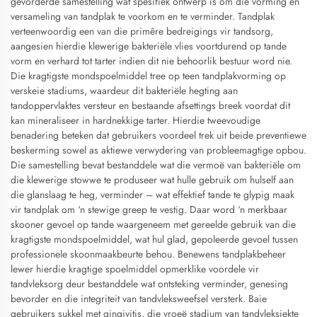
gevorderde samestelling wat spesifiek ontwerp is om die vorming en
versameling van tandplak te voorkom en te verminder. Tandplak
verteenwoordig een van die primêre bedreigings vir tandsorg,
aangesien hierdie klewerige bakteriële vlies voortdurend op tande
vorm en verhard tot tarter indien dit nie behoorlik bestuur word nie.
Die kragtigste mondspoelmiddel tree op teen tandplakvorming op
verskeie stadiums, waardeur dit bakteriële hegting aan
tandoppervlaktes versteur en bestaande afsettings breek voordat dit
kan mineraliseer in hardnekkige tarter. Hierdie tweevoudige
benadering beteken dat gebruikers voordeel trek uit beide preventiewe
beskerming sowel as aktiewe verwydering van probleemagtige opbou.
Die samestelling bevat bestanddele wat die vermoë van bakteriële om
die klewerige stowwe te produseer wat hulle gebruik om hulself aan
die glanslaag te heg, verminder – wat effektief tande te glypig maak
vir tandplak om ‘n stewige greep te vestig. Daar word ‘n merkbaar
skooner gevoel op tande waargeneem met gereelde gebruik van die
kragtigste mondspoelmiddel, wat hul glad, gepoleerde gevoel tussen
professionele skoonmaakbeurte behou. Benewens tandplakbeheer
lewer hierdie kragtige spoelmiddel opmerklike voordele vir
tandvleksorg deur bestanddele wat ontsteking verminder, genesing
bevorder en die integriteit van tandvleksweefsel versterk. Baie
gebruikers sukkel met gingivitis, die vroeë stadium van tandvleksiekte