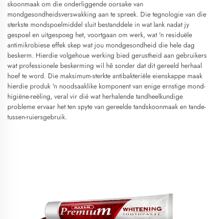
skoonmaak om die onderliggende oorsake van
mondgesondheidsverswakking aan te spreek. Die tegnologie van die
sterkste mondspoelmiddel sluit bestanddele in wat lank nadat jy
gespoel en uitgespoeg het, voortgaan om werk, wat 'n residuële
antimikrobiese effek skep wat jou mondgesondheid die hele dag
beskerm. Hierdie volgehoue werking bied gerustheid aan gebruikers
wat professionele beskerming wil hê sonder dat dit gereeld herhaal
hoef te word. Die maksimum-sterkte antibakteriële eienskappe maak
hierdie produk 'n noodsaaklike komponent van enige ernstige mond-
higiëne-reëling, veral vir dié wat herhalende tandheelkundige
probleme ervaar het ten spyte van gereelde tandskoonmaak en tande-
tussen-ruiersgebruik.