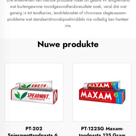
Die effektiwiteit van hierdie produkte maak dit geskik vir enigiemand
wat buitengewone mondgesondheidsresultate soek, veral dié wat
geneig is tot tandkaries, tandvleksiekte of chroniese slegte-aasem-
probleme wat standaardmondspoelmiddels nie volledig kan hanteer
nie.
Nuwe produkte
PT-202
PT-122SG Maxam-
Spiermenttandpasta 63
tandpasta 135 Gram