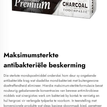
Maksimumsterkte
antibakteriële beskerming
Die sterkste mondspoelmiddel onderskei hom deur sy ongekende
antibakteriële krag wat skadelike mond-bakterieë met buitengewone
doeltreffendheid elimineer. Hierdie maksimum-sterkte-formulasie bevat
noukeurig gebalanseerde konsentrasies van bewese antimikrobiese
middels wat sinergisties werk om bakterieë by kontak te vernietig en
hul hergroei vir verlengde tydperke te voorkom. In teenstelling met
konvensionele produkte wat slegs basiese skoonmaak bied, penetreer