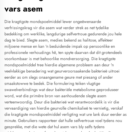
vars asem
Die kragtigste mondspoelmiddel lewer ongeëwenaarde
verfrissingskrag vir die asem wat verder strek as net tydelike
bedekking om werklike, langdurige selfvertroue gedurende jou hele
dag te bied. Slegte asem, medies bekend as halitose, affekteer
miljoene mense en kan 'n beduidende impak op persoonlike en
professionele verhoudings hê, ten spyte daarvan dat dit grotendeels
voorkombaar is met behoorlike mondversorging. Die kragtigste
mondspoelmiddel tree hierdie algemene probleem aan deur 'n
veelvlakkige benadering wat geurveroorsaakende bakterieë uitroei
eerder as om slegs onaangename geure met piesang of ander
smaakstowwe te bedek. Die formulering teiken vlugtige
swawelverbindings wat deur bakteriële metabolisme geproduseer
word, wat die primêre bron van aanhoudende slegte asem
verteenwoordig. Deur die bakterieë wat verantwoordelik is vir die
vervaardiging van hierdie geurvolle chemikalieë te vernietig, verskaf
die kragtigste mondspoelmiddel verligting wat ure lank duur eerder as
minute. Gebruikers rapporteer dat hulle selfvertroue voel tydens nou
gesprekke, met die wete dat hul asem vars bly selfs tydens