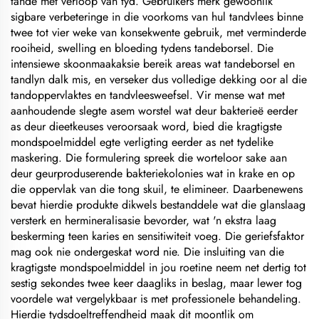
tande met verloop van tyd. Gebruikers merk gewoonlik
sigbare verbeteringe in die voorkoms van hul tandvlees binne
twee tot vier weke van konsekwente gebruik, met verminderde
rooiheid, swelling en bloeding tydens tandeborsel. Die
intensiewe skoonmaakaksie bereik areas wat tandeborsel en
tandlyn dalk mis, en verseker dus volledige dekking oor al die
tandoppervlaktes en tandvleesweefsel. Vir mense wat met
aanhoudende slegte asem worstel wat deur bakterieë eerder
as deur dieetkeuses veroorsaak word, bied die kragtigste
mondspoelmiddel egte verligting eerder as net tydelike
maskering. Die formulering spreek die worteloor sake aan
deur geurproduserende bakteriekolonies wat in krake en op
die oppervlak van die tong skuil, te elimineer. Daarbenewens
bevat hierdie produkte dikwels bestanddele wat die glanslaag
versterk en hermineralisasie bevorder, wat 'n ekstra laag
beskerming teen karies en sensitiwiteit voeg. Die geriefsfaktor
mag ook nie ondergeskat word nie. Die insluiting van die
kragtigste mondspoelmiddel in jou roetine neem net dertig tot
sestig sekondes twee keer daagliks in beslag, maar lewer tog
voordele wat vergelykbaar is met professionele behandeling.
Hierdie tydsdoeltreffendheid maak dit moontlik om