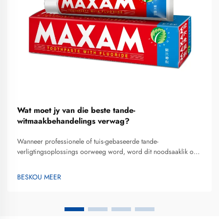
Wat moet jy van die beste tande-
witmaakbehandelings verwag?
Wanneer professionele of tuis-gebaseerde tande-
verligtingsoplossings oorweeg word, word dit noodsaaklik om
te verstaan wat uitstekende gehalte en realistiese resultate
definieer, sodat ingeligte besluite geneem kan word. Die beste
BESKOU MEER
tande-witmaakbehandelings kombineer wetenskaplik geldige...