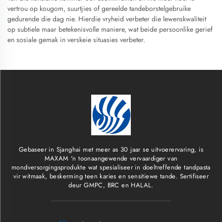
vertrou op kougom, suurtjies of gereelde tandeborstelgebruike
gedurende die dag nie. Hierdie vryheid verbeter die lewenskwaliteit
op subtiele maar betekenisvolle maniere, wat beide persoonlike gerief
en sosiale gemak in verskeie situasies verbeter.
Gebaseer in Sjanghai met meer as 30 jaar se uitvoerervaring, is
MAXAM 'n toonaangewende vervaardiger van
mondversorgingsprodukte wat spesialiseer in doeltreffende tandpasta
vir witmaak, beskerming teen karies en sensitiewe tande. Sertifiseer
deur GMPC, BRC en HALAL.