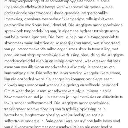
middagvergaderings of aandmaatskappy-geleenthede. Hierdie
uitgebreide effektiwiteit bewys veral waardevol vir mense wie se
professionele verantwoordelikhede gereelde interpersoonlike
interaksies, openbare toesprake of kliëntgerigte rolle insluit waar
persoonlike voorkoms beduidend tel. Die kragtigste mondspoelmiddel
spreek ook tongbedekking aan, 'n algemene bydraer tot slegte asem
wat baie mense ignoreer. Die formule help om die tongoppervlak te
skoonmaak waar bakterieë en kosdeeltjies versamel, wat 'n voorraad
van geurveroorsaakende mikro-organismes skep. In teenstelling met
produkte wat slegs oppervlakkige verfrissing bied, dring die kragtigste
mondspoelmiddel diep in en reinig omvattend, wat verseker dat vars
asem van werklik skoon mondweefsels afkomstig is eerder as van
kunsmatige geure. Die selfvertroue-verbetering wat gebruikers ervaar,
kan nie oorbedryf word nie, aangesien kommer oor slegte asem
dikwels angs veroorsaak wat sosiale gedrag en selfbeeld beïnvloed.
Om te weet dat jou asem konsekwent vars bly, elimineer hierdie
bekommernis en stel jou in staat om jou op interaksies en aktiwiteite te
fokus sonder selfbewustheid. Die kragtigste mondspoelmiddel
transformeer asemversorging van 'n tydelike oplossing na 'n
betroubare, langtermynoplossing wat jou leefstyl en sosiale
selfvertroue ondersteun. Baie gebruikers beskryf hoe hulle bevry voel
van die konstante kommer oor asemkwaliteit en nie meer hoef te