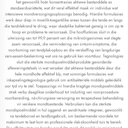
het gewoonlik hoër konsentrasies aktiewe bestanddele as
standaardvariëteite, wat dit veral effektief maak vir individue wat
intensiewe mondversorgingsoplossings benodig. Hierdie formulasies
werk deur diep in moeilik-toeganklike areas tussen die tande en langs
die tandvlekrand te dring, waar skadelike bakterieë geneig is om op te
hoop en probleme te veroorsaak. Die hooffunksies sluit in die
uitwissing van tot 99,9 persent van die mikroörganismes wat slegte
asem veroorsaak, die vermindering van sintuim-simptome, die
voorkoming van tandplak-opbou en die verskaffing van langdurige
vars-aasem-beskerming wat ure na gebruik kan voortduur. Tegnologies
sluit die sterkste mondspoelmiddel-produkte gevorderde
afleweringstelsels in wat verseker dat aktiewe bestanddele deur die
hele mondholte effektief bly, met sommige formulasies wat
inkapselingstegnologie gebruik om antibakteriële middels geleidelik
oor tyd vry te stel. Toepassings vir hierdie kragtige mondspoelmiddels
strek verby daaglikse onderhoud tot insluiting van voorprosedure-
voorbereiding, ná-chirurgiese versorging en terapeutiese behandeling
vir verskeie mondtoestande. Verbruikers kan die sterkste
mondspoelmiddel in hul oggend- en aandrituele integreer, gewoonlik
na tandeborsel en tandlyngebruik, om beskermende voordele tot
maksimum te laat kom en professionele vlak-skoonheid tuis te bereik.