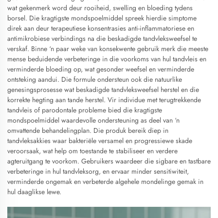
wat gekenmerk word deur rooiheid, swelling en bloeding tydens
borsel. Die kragtigste mondspoelmiddel spreek hierdie simptome
direk aan deur terapeutiese konsentrasies anti-inflammatoriese en
antimikrobiese verbindings na die beskadigde tandvleksweefsel te
verskaf. Binne ‘n paar weke van konsekwente gebruik merk die meeste
mense beduidende verbeteringe in die voorkoms van hul tandvleis en
verminderde bloeding op, wat gesonder weefsel en verminderde
ontsteking aandui. Die formule ondersteun ook die natuurlike
genesingsprosesse wat beskadigde tandvleksweefsel herstel en die
korrekte hegting aan tande herstel. Vir individue met terugtrekkende
tandvleis of parodontale probleme bied die kragtigste
mondspoelmiddel waardevolle ondersteuning as deel van ‘n
omvattende behandelingplan. Die produk bereik diep in
tandvleksakkies waar bakteriële versamel en progressiewe skade
veroorsaak, wat help om toestande te stabiliseer en verdere
agteruitgang te voorkom. Gebruikers waardeer die sigbare en tastbare
verbeteringe in hul tandvleksorg, en ervaar minder sensitiwiteit,
verminderde ongemak en verbeterde algehele mondelinge gemak in
hul daaglikse lewe.