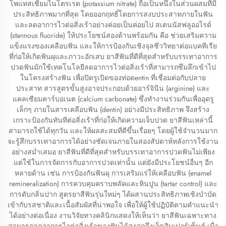
โพแทสเซียมไนโตรเรต (potassium nitrate) ถือเป็นหนึ่งในส่วนผสมที่มี
ประสิทธิภาพมากที่สุด โดยออกฤทธิ์โดยการสงบประสาทภายในฟัน
และลดอาการไวต่อสิ่งเร้าอย่างค่อยเป็นค่อยไป สเตนนัสฟลูออไรด์
(stannous fluoride) ให้ประโยชน์สองด้านพร้อมกัน คือ ช่วยเสริมความ
แข็งแรงของเคลือบฟัน และให้การป้องกันเชิงจุลชีววิทยาต่อแบคทีเรีย
ที่ก่อให้เกิดฟันผุและภาวะอักเสบ ยาสีฟันที่ดีที่สุดสำหรับบรรเทาอาการ
ปวดฟันมักใช้เทคโนโลยีลดอาการไวต่อสิ่งเร้าที่สามารถซึมลึกเข้าไป
ในโครงสร้างฟัน เพื่อปิดรูเปิดของท่อดentin ที่เชื่อมต่อกับปลาย
ประสาท สารสูตรขั้นสูงอาจประกอบด้วยอาร์จินีน (arginine) และ
แคลเซียมคาร์บอเนต (calcium carbonate) ซึ่งทำงานร่วมกันเพื่ออุดรู
เล็กๆ ภายในสารเคลือบฟัน (dentin) อย่างมีประสิทธิภาพ จึงสร้าง
เกราะป้องกันทันทีต่อสิ่งเร้าที่ก่อให้เกิดความเจ็บปวด ยาสีฟันเหล่านี้
สามารถใช้ได้ทุกวัน และให้ผลสะสมที่ดีขึ้นเรื่อยๆ โดยผู้ใช้จำนวนมาก
จะรู้สึกบรรเทาอาการได้อย่างชัดเจนภายในสองสัปดาห์หลังการใช้งาน
อย่างสม่ำเสมอ ยาสีฟันที่ดีที่สุดสำหรับบรรเทาอาการปวดฟันไม่เพียง
แต่ใช้ในการจัดการกับอาการปวดเท่านั้น แต่ยังมีประโยชน์อื่นๆ อีก
หลายด้าน เช่น การป้องกันฟันผุ การเสริมแร่ให้เคลือบฟัน (enamel
remineralization) การควบคุมคราบพลัคและหินปูน (tartar control) และ
การดับกลิ่นปาก สูตรยาสีฟันรุ่นใหม่ๆ ได้ผสานประสิทธิภาพเชิงบำบัด
เข้ากับรสชาติและเนื้อสัมผัสที่น่าพอใจ เพื่อให้ผู้ใช้ปฏิบัติตามคำแนะนำ
ได้อย่างต่อเนื่อง งานวิจัยทางคลินิกแสดงให้เห็นว่า ยาสีฟันเฉพาะทาง