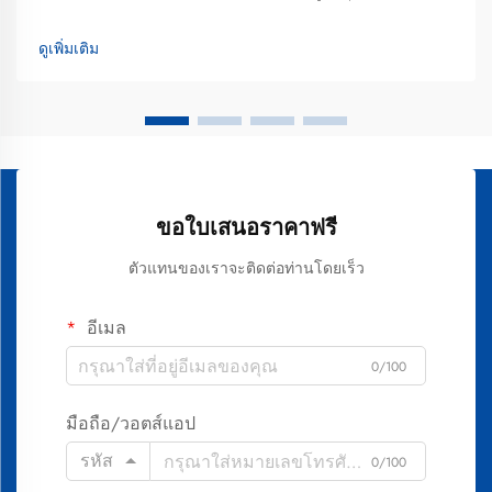
ขณะที่ผู้บริโภคกำลังค้นหาโซลูชันการฟอกสีฟันที่ดีที่สุดซึ่ง
สามารถปรับเข้ากับไลฟ์สไตล์ที่เร่งรีบได้ ปัจจุบันพวกเขาส่วน
ดูเพิ่มเติม
ใหญ่หันไปใช้ผลิตภัณฑ์ฟอกสีฟันขั้นสูงที่ใช้งานได้สะดวก...
ขอใบเสนอราคาฟรี
ตัวแทนของเราจะติดต่อท่านโดยเร็ว
อีเมล
0/100
มือถือ/วอตส์แอป
รหัส
0/100