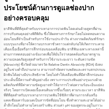
ประโยชน์ด้านการดูแลช่องปาก
อย่างครอบคลุม
ยาสีฟันที่ดีที่สุดสำหรับบรรเทาอาการปวดฟันโดดเด่นด้วยสูตรที่ผ่าน
การปรับสมดุลอย่างพิถีพิถัน ซึ่งให้ผลทางการรักษาโดยไม่ลดทอนความ
อ่อนโยนที่จำเป็นสำหรับการใช้งานประจำวัน ต่างจากผลิตภัณฑ์รักษา
แบบรุนแรงที่อาจให้ความบรรเทาชั่วคราวแต่กลับก่อให้เกิดการระคาย
เคืองเนื้อเยื่อหรือการสึกกร่อนของเคลือบฟัน ยาสีฟันเฉพาะทางเหล่านี้
ผ่านการทดสอบอย่างเข้มงวดเพื่อให้มั่นใจว่าสอดคล้องกับมาตรฐาน
ความปลอดภัยสูงสุดสำหรับการใช้งานระยะยาว ระดับความขัด
(Abrasivity) ซึ่งวัดด้วยมาตรวัด Relative Dentin Abrasivity (RDA) ยังคง
อยู่ในช่วงต่ำถึงปานกลาง สามารถกำจัดคราบพลัคและคราบสกปรกบน
ผิวฟันได้อย่างมีประสิทธิภาพ โดยไม่ทำให้เคลือบฟันที่มีค่าสึกกร่อนลง
ประเด็นนี้มีความสำคัญอย่างยิ่ง เพราะการแปรงฟันอย่างรุนแรงด้วย
ผลิตภัณฑ์ที่มีค่าความขัดสูงอาจทำให้อาการไวต่อความร้อน-เย็นแย่ลง
จริงๆ โดยการเปิดเผยเนื้อเดนตินมากขึ้นเรื่อยๆ ตามระยะเวลา ยาสีฟัน
ที่ดีที่สุดสำหรับบรรเทาอาการปวดฟันใช้ซิลิกาที่ผ่านการกลั่นหรือ
แคลเซียมคาร์บอเนตเป็นสารขัดที่อ่อนโยน ซึ่งทำความสะอาดได้อย่าง
ล้ำลึกโดยไม่ทำลายโครงสร้างฟัน ส่วนค่า pH ของสูตรจะอยู่ในภาวะ