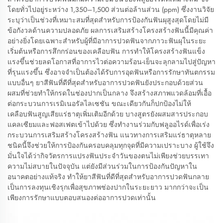
โดยทั่วไปอยู่ระหว่าง 1,350–1,500 ส่วนต่อล้านส่วน (ppm) ซึ่งงานวิจัย
ระบุว่าเป็นช่วงที่เหมาะสมที่สุดสำหรับการป้องกันฟันผุสูงสุดโดยไม่มี
ข้อกังวลด้านความปลอดภัย ผลการเสริมสร้างโครงสร้างฟันนี้มีคุณค่า
อย่างยิ่งโดยเฉพาะสำหรับผู้ที่มีอาการปวดฟันจากภาวะฟันผุในระยะ
เริ่มต้นหรือการสึกกร่อนของเคลือบฟัน การทำให้โครงสร้างฟันแข็ง
แรงขึ้นช่วยลดโอกาสที่อาการไวต่อความร้อน-เย็นจะลุกลามไปสู่ปัญหา
ที่รุนแรงขึ้น ซึ่งอาจจำเป็นต้องได้รับการอุดฟันหรือการรักษาทันตกรรม
แบบอื่นๆ ยาสีฟันที่ดีที่สุดสำหรับอาการปวดฟันยังประกอบด้วยส่วน
ผสมที่ช่วยทำให้กรดในช่องปากเป็นกลาง จึงสร้างสภาพแวดล้อมที่เอื้อ
ต่อกระบวนการเรมิเนอรัลไลเซชัน ขณะเดียวกันก็ปกป้องไม่ให้
เคลือบฟันสูญเสียแร่ธาตุเพิ่มเติมอีกด้วย บางสูตรยังผสมสารประกอบ
แคลเซียมและฟอสเฟตเข้าไปด้วย ซึ่งทำงานร่วมกับฟลูออไรด์เพื่อเร่ง
กระบวนการเสริมสร้างโครงสร้างฟัน แนวทางการเสริมแร่ธาตุหลาย
ชนิดนี้จึงช่วยให้การป้องกันครอบคลุมทุกจุดที่มีความเปราะบาง ผู้ใช้จึง
มั่นใจได้ว่ากิจวัตรการแปรงฟันประจำวันของตนไม่เพียงช่วยบรรเทา
ความไม่สบายในปัจจุบัน แต่ยังมีส่วนร่วมในการป้องกันปัญหาใน
อนาคตอย่างแท้จริง ทำให้ยาสีฟันที่ดีที่สุดสำหรับอาการปวดฟันกลาย
เป็นการลงทุนเชิงรุกเพื่อสุขภาพช่องปากในระยะยาว มากกว่าจะเป็น
เพียงการรักษาแบบตอบสนองต่ออาการปวดเท่านั้น