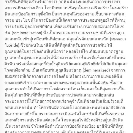
ยาสีฟันที่ดีที่สุดสำหรับอาการปวดฟันนั้นให้ผลเกินกว่าการบรรเทา
อาการเพียงอย่างเดียว โดยมีบทบาทเชิงรุกในการเสริมสร้างโครงสร้าง
ฟันและป้องกันการผุซึ่งมักเป็นสาเหตุหนึ่งของความเจ็บปวดทางทันต
กรรม ประโยชน์ในการป้องกันนี้เกิดจากสารประกอบฟลูออไรด์ที่ผ่าน
การปรับสมดุลอย่างพิถีพิถัน เพื่อส่งเสริมกระบวนการเรมิเนอรัลไลเซ
ชัน (remineralization) ซึ่งเป็นกระบวนการตามธรรมชาติที่แร่ธาตุถูก
สะสมกลับเข้าสู่เคลือบฟันที่อ่อนแอ ฟลูออไรด์แบบสแตนนัส (stannous
fluoride) ซึ่งมักพบในยาสีฟันที่ดีที่สุดสำหรับอาการปวดฟัน ให้
คุณสมบัติในการป้องกันที่เหนือกว่าฟลูออไรด์โซเดียมแบบมาตรฐาน
รูปแบบขั้นสูงของฟลูออไรด์นี้สามารถสร้างชั้นแร่ที่แข็งแรงยิ่งขึ้นบน
ผิวฟัน พร้อมทั้งออกฤทธิ์ยับยั้งจุลินทรีย์ต่อแบคทีเรียที่ก่อให้เกิดฟันผุและ
โรคเหงือกด้วย เมื่อเคลือบฟันสูญเสียแร่ธาตุ (demineralized) จากการ
สัมผัสกรดที่เกิดจากอาหาร เครื่องดื่ม หรือกระบวนการเมแทบอลิซึม
ของแบคทีเรีย จะเกิดรอยบกพร่องขนาดจุลภาคบนพื้นผิวฟัน ซึ่งอาจ
ลุกลามจนทำให้เกิดอาการไวต่อความร้อน-เย็น และในที่สุดกลายเป็น
ฟันผุได้ ยาสีฟันที่ดีที่สุดสำหรับอาการปวดฟันสามารถย้อนกลับ
กระบวนการนี้ได้โดยการจัดหาแร่ธาตุจำเป็นที่ช่วยเติมเต็มบริเวณที่
อ่อนแอเหล่านั้น ทำให้ผิวฟันมีความแข็งแกร่งและทนทานต่อปัจจัยก่อ
อันตรายมากยิ่งขึ้น กระบวนการเรมิเนอรัลไลเซชันนี้เกิดขึ้นระหว่าง
และหลังการแปรงฟันแต่ละครั้ง โดยฟลูออไรด์ยังคงค้างอยู่บนผิวฟัน
เป็นเวลาหลายชั่วโมงเพื่อดำเนินการป้องกันต่อเนื่อง ยาสีฟันที่ดีที่สุด
สำหรับอาการปวดฟันมักมีความเข้มข้นของฟลูออไรด์ที่เหมาะสม ซึ่ง