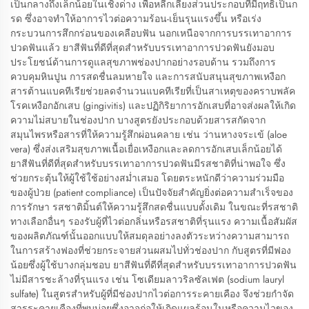
เป็นกลางถึงเล็กน้อยในเชิงด่าง เพื่อหลีกเลี่ยงส่วนประกอบที่มีฤทธิ์เป็นก
รด ซึ่งอาจทำให้อาการไวต่อความร้อน-เย็นรุนแรงขึ้น หรือเร่ง
กระบวนการสึกกร่อนของเคลือบฟัน นอกเหนือจากการบรรเทาอาการ
ปวดฟันแล้ว ยาสีฟันที่ดีที่สุดสำหรับบรรเทาอาการปวดฟันยังมอบ
ประโยชน์ด้านการดูแลสุขภาพช่องปากอย่างรอบด้าน รวมถึงการ
ควบคุมหินปูน การสดชื่นลมหายใจ และการสนับสนุนสุขภาพเหงือก
สารต้านแบคทีเรียช่วยลดจำนวนแบคทีเรียที่เป็นสาเหตุของคราบพลัค
โรคเหงือกอักเสบ (gingivitis) และปฏิกิริยาการอักเสบที่อาจส่งผลให้เกิด
ความไม่สบายในช่องปาก บางสูตรยังประกอบด้วยสารสกัดจาก
สมุนไพรหรือสารที่ให้ความรู้สึกผ่อนคลาย เช่น ว่านหางจระเข้ (aloe
vera) ซึ่งส่งเสริมสุขภาพเนื้อเยื่อเหงือกและลดการอักเสบเล็กน้อยได้
ยาสีฟันที่ดีที่สุดสำหรับบรรเทาอาการปวดฟันมีรสชาติที่น่าพอใจ ซึ่ง
ช่วยกระตุ้นให้ผู้ใช้ใช้อย่างสม่ำเสมอ โดยตระหนักดีว่าความร่วมมือ
ของผู้ป่วย (patient compliance) เป็นปัจจัยสำคัญยิ่งต่อความสำเร็จของ
การรักษา รสชาติมิ้นต์ให้ความรู้สึกสดชื่นแบบดั้งเดิม ในขณะที่รสชาติ
ทางเลือกอื่นๆ รองรับผู้ที่ไวต่อกลิ่นหรือรสชาติที่รุนแรง ความเนื้อสัมผัส
ของผลิตภัณฑ์นั้นออกแบบให้สมดุลอย่างลงตัวระหว่างความสามารถ
ในการสร้างฟองที่ช่วยกระจายส่วนผสมไปทั่วช่องปาก กับสูตรที่มีฟอง
น้อยซึ่งผู้ใช้บางกลุ่มชอบ ยาสีฟันที่ดีที่สุดสำหรับบรรเทาอาการปวดฟัน
ไม่มีสารชะล้างที่รุนแรง เช่น โซเดียมลาวริลซัลเฟต (sodium lauryl
sulfate) ในสูตรสำหรับผู้ที่มีช่องปากไวต่อการระคายเคือง จึงช่วยกำจัด
สารระคายเคืองที่พบบ่อยซึ่งอาจก่อให้เกิดแผลร้อนในหรือความไวของ