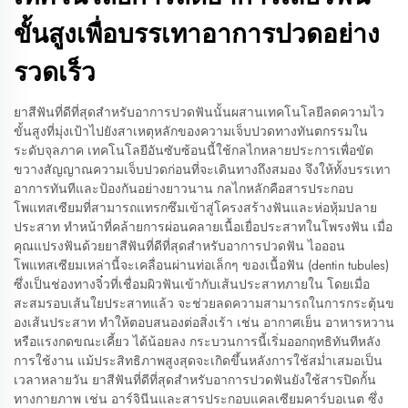
ขั้นสูงเพื่อบรรเทาอาการปวดอย่าง
รวดเร็ว
ยาสีฟันที่ดีที่สุดสำหรับอาการปวดฟันนั้นผสานเทคโนโลยีลดความไว
ขั้นสูงที่มุ่งเป้าไปยังสาเหตุหลักของความเจ็บปวดทางทันตกรรมใน
ระดับจุลภาค เทคโนโลยีอันซับซ้อนนี้ใช้กลไกหลายประการเพื่อขัด
ขวางสัญญาณความเจ็บปวดก่อนที่จะเดินทางถึงสมอง จึงให้ทั้งบรรเทา
อาการทันทีและป้องกันอย่างยาวนาน กลไกหลักคือสารประกอบ
โพแทสเซียมที่สามารถแทรกซึมเข้าสู่โครงสร้างฟันและห่อหุ้มปลาย
ประสาท ทำหน้าที่คล้ายการผ่อนคลายเนื้อเยื่อประสาทในโพรงฟัน เมื่อ
คุณแปรงฟันด้วยยาสีฟันที่ดีที่สุดสำหรับอาการปวดฟัน ไอออน
โพแทสเซียมเหล่านี้จะเคลื่อนผ่านท่อเล็กๆ ของเนื้อฟัน (dentin tubules)
ซึ่งเป็นช่องทางจิ๋วที่เชื่อมผิวฟันเข้ากับเส้นประสาทภายใน โดยเมื่อ
สะสมรอบเส้นใยประสาทแล้ว จะช่วยลดความสามารถในการกระตุ้นข
องเส้นประสาท ทำให้ตอบสนองต่อสิ่งเร้า เช่น อากาศเย็น อาหารหวาน
หรือแรงกดขณะเคี้ยว ได้น้อยลง กระบวนการนี้เริ่มออกฤทธิทันทีหลัง
การใช้งาน แม้ประสิทธิภาพสูงสุดจะเกิดขึ้นหลังการใช้สม่ำเสมอเป็น
เวลาหลายวัน ยาสีฟันที่ดีที่สุดสำหรับอาการปวดฟันยังใช้สารปิดกั้น
ทางกายภาพ เช่น อาร์จินีนและสารประกอบแคลเซียมคาร์บอเนต ซึ่ง