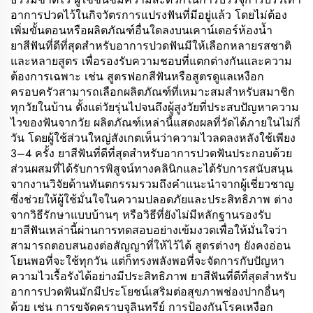
อาการปวดไว้ในกิจวัตรการแปรงฟันที่มีอยู่แล้ว โดยไม่ต้อง
เพิ่มขั้นตอนหรือผลิตภัณฑ์อื่นใดลงบนเคาน์เตอร์ห้องน้ำ
ยาสีฟันที่ดีที่สุดสำหรับอาการปวดฟันมีให้เลือกหลายรสชาติ
และหลายสูตร เพื่อรองรับความชอบที่แตกต่างกันและความ
ต้องการเฉพาะ เช่น สูตรฟอกสีฟันหรือสูตรดูแลเหงือก
ครอบครัวสามารถเลือกผลิตภัณฑ์ที่เหมาะสมสำหรับสมาชิก
ทุกวัยในบ้าน ตั้งแต่วัยรุ่นไปจนถึงผู้สูงวัยที่ประสบปัญหาความ
ไวของฟันจากวัย ผลิตภัณฑ์เหล่านี้แสดงผลที่วัดได้ภายในไม่กี่
วัน โดยผู้ใช้ส่วนใหญ่สังเกตเห็นว่าความไวลดลงหลังใช้เพียง
3–4 ครั้ง ยาสีฟันที่ดีที่สุดสำหรับอาการปวดฟันประกอบด้วย
ส่วนผสมที่ได้รับการพิสูจน์ทางคลินิกและได้รับการสนับสนุน
จากงานวิจัยด้านทันตกรรมรวมถึงคำแนะนำจากผู้เชี่ยวชาญ
ซึ่งช่วยให้ผู้ใช้มั่นใจในความปลอดภัยและประสิทธิภาพ ต่าง
จากวิธีรักษาแบบบ้านๆ หรือวิธีที่ยังไม่มีหลักฐานรองรับ
ยาสีฟันเหล่านี้ผ่านการทดสอบอย่างเข้มงวดเพื่อให้มั่นใจว่า
สามารถตอบสนองต่อสัญญาที่ให้ไว้ได้ สูตรต่างๆ ยังคงอ่อน
โยนพอที่จะใช้ทุกวัน แต่ก็ทรงพลังพอที่จะจัดการกับปัญหา
ความไวเรื้อรังได้อย่างมีประสิทธิภาพ ยาสีฟันที่ดีที่สุดสำหรับ
อาการปวดฟันมักมีประโยชน์เสริมต่อสุขภาพช่องปากอื่นๆ
ด้วย เช่น การขจัดคราบจุลินทรีย์ การป้องกันโรคเหงือก