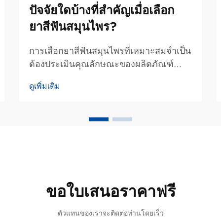
ปัจจัยใดบ้างที่สำคัญเมื่อเลือก
ยาสีฟันสมุนไพร?
การเลือกยาสีฟันสมุนไพรที่เหมาะสมจำเป็น
ต้องประเมินคุณลักษณะของผลิตภัณฑ์
หลายประการอย่างรอบคอบ เนื่องจากสิ่ง
ดูเพิ่มเติม
เหล่านี้ส่งผลโดยตรงต่อผลลัพธ์ด้านสุขภาพ
ช่องปาก ประสบการณ์การใช้งานของผู้ใช้
และสุขภาพฟันในระยะยาว ต่างจากสูตร
ยาสีฟันสังเคราะห์แบบทั่วไป ยาสีฟัน
สมุนไพร...
ขอใบเสนอราคาฟรี
ตัวแทนของเราจะติดต่อท่านโดยเร็ว