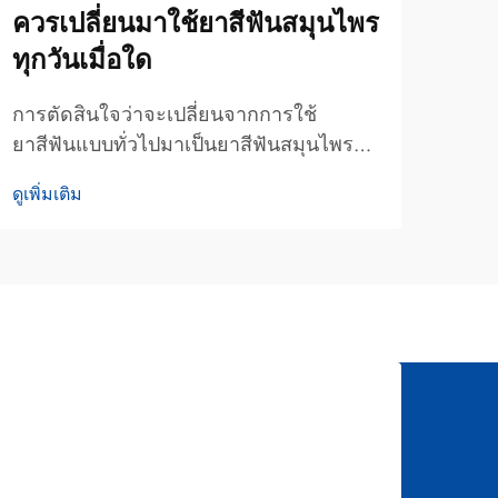
ควรเปลี่ยนมาใช้ยาสีฟันสมุนไพร
ยาส
ทุกวันเมื่อใด
ทำ
การตัดสินใจว่าจะเปลี่ยนจากการใช้
ยาสี
ยาสีฟันแบบทั่วไปมาเป็นยาสีฟันสมุนไพรใน
ด้าน
ชีวิตประจำวันนั้นถือเป็นการตัดสินใจสำคัญ
ภูมิ
ดูเพิ่มเติม
ดูเพิ่
ด้านการดูแลสุขภาพช่องปาก ซึ่งไม่เพียงแต่
วิทย
ส่งผลต่อสุขภาพฟันของคุณเท่านั้น แต่ยังส่ง
สูตร
ผลต่อสุขภาพโดยรวมอีกด้วย หลายคนมัก
ขณะเ
ตั้งคำถามกับตนเองว่า...
ธรรม
จาก.