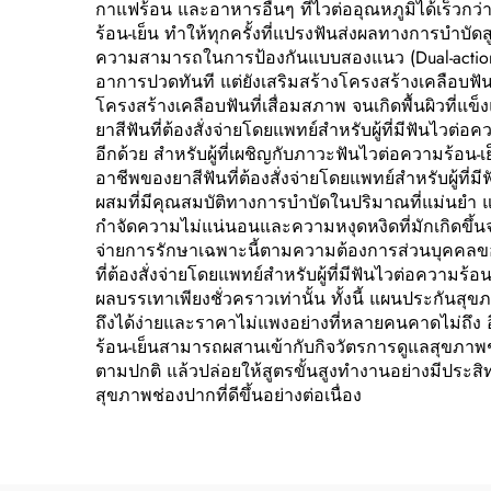
กาแฟร้อน และอาหารอื่นๆ ที่ไวต่ออุณหภูมิได้เร็วกว่า
ร้อน-เย็น ทำให้ทุกครั้งที่แปรงฟันส่งผลทางการบำบัด
ความสามารถในการป้องกันแบบสองแนว (Dual-action prote
อาการปวดทันที แต่ยังเสริมสร้างโครงสร้างเคลือบฟัน
โครงสร้างเคลือบฟันที่เสื่อมสภาพ จนเกิดพื้นผิวที
ยาสีฟันที่ต้องสั่งจ่ายโดยแพทย์สำหรับผู้ที่มีฟันไวต่อ
อีกด้วย สำหรับผู้ที่เผชิญกับภาวะฟันไวต่อความร้อน-เย
อาชีพของยาสีฟันที่ต้องสั่งจ่ายโดยแพทย์สำหรับผู้ท
ผสมที่มีคุณสมบัติทางการบำบัดในปริมาณที่แม่นยำ แ
กำจัดความไม่แน่นอนและความหงุดหงิดที่มักเกิดขึ้นจ
จ่ายการรักษาเฉพาะนี้ตามความต้องการส่วนบุคคลของ
ที่ต้องสั่งจ่ายโดยแพทย์สำหรับผู้ที่มีฟันไวต่อความร้อ
ผลบรรเทาเพียงชั่วคราวเท่านั้น ทั้งนี้ แผนประกันส
ถึงได้ง่ายและราคาไม่แพงอย่างที่หลายคนคาดไม่ถึง อี
ร้อน-เย็นสามารถผสานเข้ากับกิจวัตรการดูแลสุขภาพช่อง
ตามปกติ แล้วปล่อยให้สูตรขั้นสูงทำงานอย่างมีประส
สุขภาพช่องปากที่ดีขึ้นอย่างต่อเนื่อง