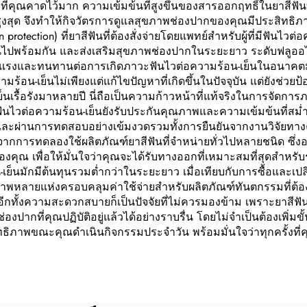
ที่คุณคาดไว้มาก ความเข้มข้นที่สูงขึ้นของสารออกฤทธิ์ในยาสีฟันที
สูงสุด จึงทำให้กิจวัตรการดูแลสุขภาพช่องปากของคุณมีประสิทธิภาพแ
ction) ที่ยาสีฟันที่ต้องสั่งจ่ายโดยแพทย์สำหรับผู้ที่มีฟันไวต่อ
ไปพร้อมกัน และส่งเสริมสุขภาพช่องปากในระยะยาว ระดับฟลูออไรด์
่แข็งแรงและทนทานต่อการเกิดภาวะฟันไวต่อความร้อน-เย็นในอนาคตมา
ความร้อน-เย็นไม่เพียงแต่แก้ไขปัญหาที่เกิดขึ้นในปัจจุบัน แต่ยังช่วย
็นเรื้อรังมาหลายปี นี่ถือเป็นความก้าวหน้าที่แท้จริงในการจัดการภ
ี่มีฟันไวต่อความร้อน-เย็นยังรับประกันคุณภาพและความเข้มข้นที่ส
ละผ่านการทดสอบอย่างเข้มงวดรวมทั้งการยืนยันจากงานวิจัยทางคลิน
ากการทดลองใช้ผลิตภัณฑ์ยาสีฟันที่จำหน่ายทั่วไปหลายชนิด ซึ่งอ
คุณ เพื่อให้มั่นใจว่าคุณจะได้รับทางออกที่เหมาะสมที่สุดสำห
น-เย็นมักมีต้นทุนรวมต่ำกว่าในระยะยาว เมื่อเทียบกับการซื้อและเปลี่
ุขภาพหลายแห่งครอบคลุมค่าใช้จ่ายสำหรับผลิตภัณฑ์ทันตกรรมที่ต้อ
กทั้งความสะดวกสบายก็เป็นปัจจัยที่ไม่ควรมองข้าม เพราะยาสีฟันที่
ปากที่คุณปฏิบัติอยู่แล้วได้อย่างราบรื่น โดยไม่จำเป็นต้องเพิ่มข
ิทธิภาพขณะคุณดำเนินกิจกรรมประจำวัน พร้อมมั่นใจว่าทุกครั้งที่