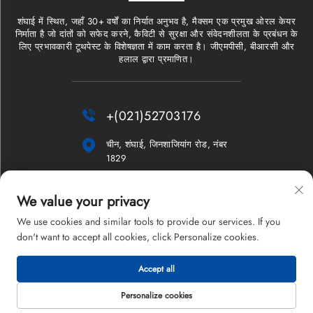
शंघाई में स्थित, जहाँ 30+ वर्षों का निर्यात अनुभव है, मैक्सम एक प्रमुख ओरल केयर
निर्माता है जो दांतों को सफेद करने, कैविटी से सुरक्षा और संवेदनशीलता के प्रबंधन के
लिए प्रभावकारी टूथपेस्ट के विशेषज्ञता में काम करता है। जीएमपीसी, बीआरसी और
हलाल द्वारा प्रमाणित।

+(021)52703176

चीन, शंघाई, जिनशाजियांग रोड, नंबर
1829

[email protected]
We value your privacy
न्यूज़लेटर
We use cookies and similar tools to provide our services. If you
don't want to accept all cookies, click Personalize cookies.
Accept all
कॉपीराइट © 2026 शंघाई मैक्सम कंपनी लिमिटेड। सर्वाधिकार सुरक्षित।
गोपनीयता नीति
Personalize cookies