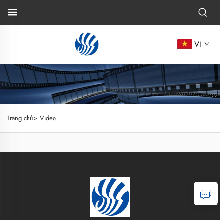
VI
Trang chủ>
Video