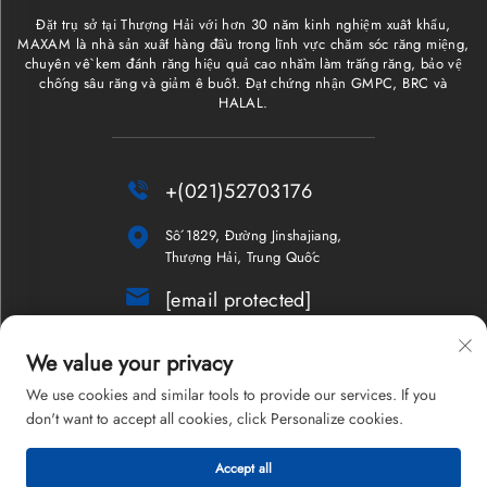
Đặt trụ sở tại Thượng Hải với hơn 30 năm kinh nghiệm xuất khẩu,
MAXAM là nhà sản xuất hàng đầu trong lĩnh vực chăm sóc răng miệng,
chuyên về kem đánh răng hiệu quả cao nhằm làm trắng răng, bảo vệ
chống sâu răng và giảm ê buốt. Đạt chứng nhận GMPC, BRC và
HALAL.

+(021)52703176

Số 1829, Đường Jinshajiang,
Thượng Hải, Trung Quốc

[email protected]
Bản tin
We value your privacy
We use cookies and similar tools to provide our services. If you
don't want to accept all cookies, click Personalize cookies.
Bản quyền © 2026 Công ty TNHH Thượng Hải Maxam. Bảo lưu mọi
Accept all
quyền.