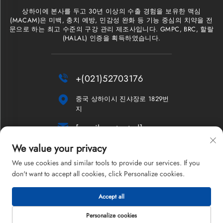
상하이에 본사를 두고 30년 이상의 수출 경험을 보유한 맥심
(MACAM)은 미백, 충치 예방, 민감성 완화 등 기능 중심의 치약을 전
문으로 하는 최고 수준의 구강 관리 제조사입니다. GMPC, BRC, 할랄
(HALAL) 인증을 획득하였습니다.

+(021)52703176

중국 상하이시 진샤장로 1829번
지

[email protected]
We value your privacy
뉴스레터
We use cookies and similar tools to provide our services. If you
don't want to accept all cookies, click Personalize cookies.
Accept all
저작권 © 2026 상하이 맥심 컴퍼니 리미티드. 모든 권리 보유.
개인정보 처리방침
Personalize cookies