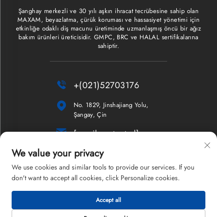
Şanghay merkezli ve 30 yılı aşkın ihracat tecrübesine sahip olan
MAXAM, beyazlatma, çürük koruması ve hassasiyet yönetimi için
etkinliğe odaklı diş macunu üretiminde uzmanlaşmış öncü bir ağız
bakım ürünleri üreticisidir. GMPC, BRC ve HALAL sertifikalarına
sahiptir.

+(021)52703176

No. 1829, Jinshajiang Yolu,
Şangay, Çin

[email protected]
We value your privacy
Bülten
We use cookies and similar tools to provide our services. If you
don't want to accept all cookies, click Personalize cookies.
Accept all
Telif Hakkı © 2026 Shanghai Maxam Şirketi Limited. Tüm hakları saklıdır.
Gizlilik Politikası