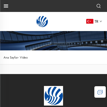
TR
Ana Sayfa>
Video