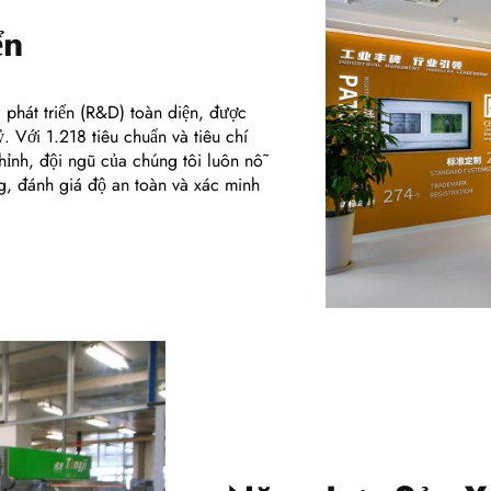
ển
 phát triển (R&D) toàn diện, được
. Với 1.218 tiêu chuẩn và tiêu chí
hỉnh, đội ngũ của chúng tôi luôn nỗ
g, đánh giá độ an toàn và xác minh
Năng Lực Sản X