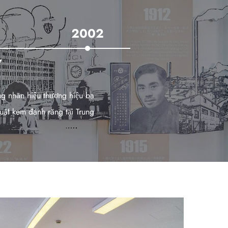
2
1912
2024
ợng Hải thuộc sở hữu nhà