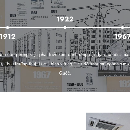
1922
200
1967
Quốc được đổi tên chính thức thành “Nhà máy Kem đánh răng Thư
nước”