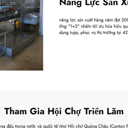
năng lực sản xuất hàng năm đạt 200
ứng "1+2" nhằm tối ưu hóa hiệu qu
dạng tuýp, phục vụ thị trường tại 42
Tham Gia Hội Chợ Triển Lãm
 hàng đầu trong nước và quốc tế như Hội chợ Quảng Châu (Canton F
ải pháp chăm sóc răng miệng của thương hiệu MAXAM – một thương 