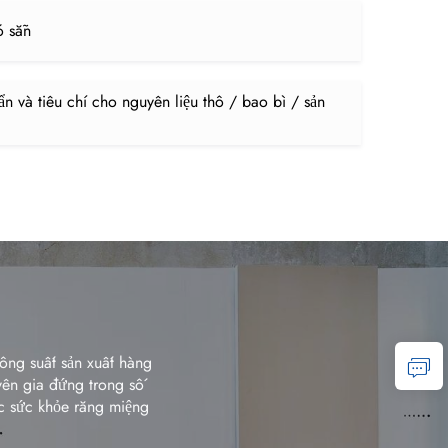
ó sẵn
ẩn và tiêu chí cho nguyên liệu thô / bao bì / sản
ông suất sản xuất hàng
yên gia đứng trong số
óc sức khỏe răng miệng