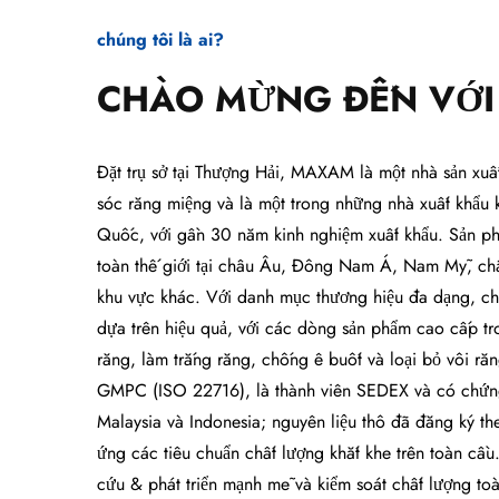
chúng tôi là ai?
CHÀO MỪNG ĐẾN VỚI
Đặt trụ sở tại Thượng Hải, MAXAM là một nhà sản xu
sóc răng miệng và là một trong những nhà xuất khẩu 
Quốc, với gần 30 năm kinh nghiệm xuất khẩu. Sản ph
toàn thế giới tại châu Âu, Đông Nam Á, Nam Mỹ, ch
khu vực khác. Với danh mục thương hiệu đa dạng, ch
dựa trên hiệu quả, với các dòng sản phẩm cao cấp tr
răng, làm trắng răng, chống ê buốt và loại bỏ vôi ră
GMPC (ISO 22716), là thành viên SEDEX và có chứn
Malaysia và Indonesia; nguyên liệu thô đã đăng ký 
ứng các tiêu chuẩn chất lượng khắt khe trên toàn cầu
cứu & phát triển mạnh mẽ và kiểm soát chất lượng toàn