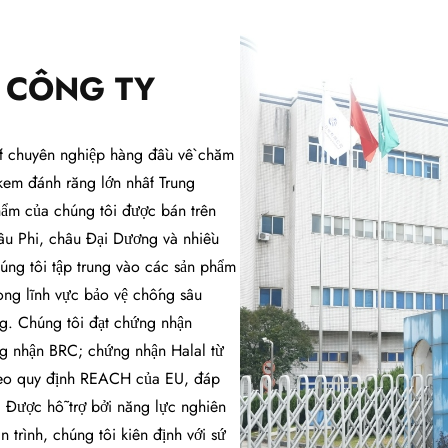
 CÔNG TY
ất chuyên nghiệp hàng đầu về chăm
kem đánh răng lớn nhất Trung
ẩm của chúng tôi được bán trên
âu Phi, châu Đại Dương và nhiều
úng tôi tập trung vào các sản phẩm
ong lĩnh vực bảo vệ chống sâu
ng. Chúng tôi đạt chứng nhận
g nhận BRC; chứng nhận Halal từ
theo quy định REACH của EU, đáp
. Được hỗ trợ bởi năng lực nghiên
 trình, chúng tôi kiên định với sứ