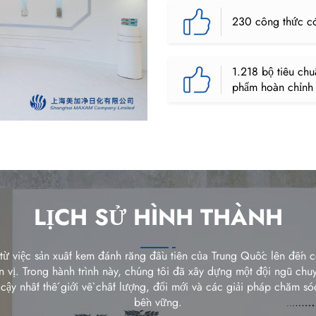
230 công thức c
1.218 bộ tiêu chu
phẩm hoàn chỉnh
LỊCH SỬ HÌNH THÀNH
ừ việc sản xuất kem đánh răng đầu tiên của Trung Quốc lên đến c
n vị. Trong hành trình này, chúng tôi đã xây dựng một đội ngũ chu
cậy nhất thế giới về chất lượng, đổi mới và các giải pháp chăm s
bền vững.