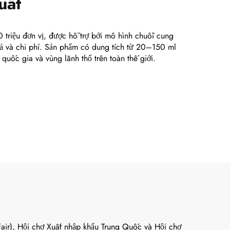
 triệu đơn vị, được hỗ trợ bởi mô hình chuỗi cung
ả và chi phí. Sản phẩm có dung tích từ 20–150 ml
 quốc gia và vùng lãnh thổ trên toàn thế giới.
air), Hội chợ Xuất nhập khẩu Trung Quốc và Hội chợ
hiệu có bề dày lịch sử suốt một thế kỷ – tới khách