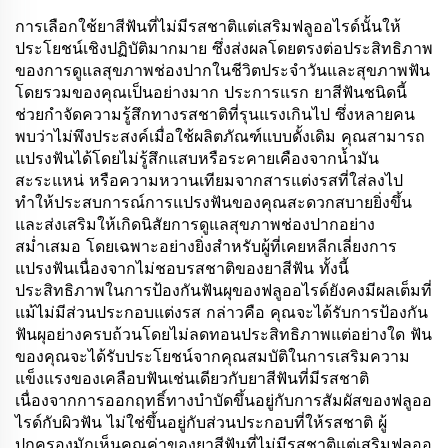
การเลือกใช้ยาสีฟันที่ไม่มีรสชาติแต่เสริมฟลูออไรด์นั้นให้
ประโยชน์เชิงปฏิบัติมากมาย ซึ่งส่งผลโดยตรงต่อประสิทธิภาพ
ของการดูแลสุขภาพช่องปากในชีวิตประจำวันและสุขภาพฟัน
โดยรวมของคุณเป็นอย่างมาก ประการแรก ยาสีฟันชนิดนี้
ช่วยกำจัดความรู้สึกทางรสชาติที่รุนแรงเกินไป ซึ่งหลายคน
พบว่าไม่พึงประสงค์เมื่อใช้ผลิตภัณฑ์แบบดั้งเดิม คุณสามารถ
แปรงฟันได้โดยไม่รู้สึกแสบหรือระคายเคืองจากน้ำมัน
สะระแหน่ หรือความหวานเทียมจากสารแต่งรสที่ใส่ลงไป
ทำให้ประสบการณ์การแปรงฟันของคุณสะดวกสบายยิ่งขึ้น
และส่งเสริมให้เกิดนิสัยการดูแลสุขภาพช่องปากอย่าง
สม่ำเสมอ โดยเฉพาะอย่างยิ่งสำหรับผู้ที่เคยหลีกเลี่ยงการ
แปรงฟันเนื่องจากไม่ชอบรสชาติของยาสีฟัน ทั้งนี้
ประสิทธิภาพในการป้องกันฟันผุของฟลูออไรด์ยังคงมีผลเต็มที่
แม้ไม่มีส่วนประกอบแต่งรส กล่าวคือ คุณจะได้รับการป้องกัน
ฟันผุอย่างครบถ้วนโดยไม่ลดทอนประสิทธิภาพแต่อย่างใด ฟัน
ของคุณจะได้รับประโยชน์จากคุณสมบัติในการเสริมความ
แข็งแรงของเคลือบฟันเช่นเดียวกับยาสีฟันที่มีรสชาติ
เนื่องจากการออกฤทธิ์ทางบำบัดขึ้นอยู่กับการสัมผัสของฟลูออ
ไรด์กับผิวฟัน ไม่ใช่ขึ้นอยู่กับส่วนประกอบที่ให้รสชาติ ผู้
ปกครองมักเห็นคุณค่าของยาสีฟันที่ไม่มีรสชาติแต่เสริมฟลูออ