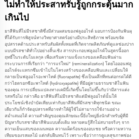
ไม่ทำให้ประสาทรับรู้ถูกกระตุ้นมาก
เกินไป
ยาสีฟันที่ไม่มีรสชาติซึ่งมีส่วนผสมของฟลูออไรด์ มอบการป้องกันฟันผุ
ที่ได้รับการพิสูจน์ทางวิทยาศาสตร์อย่างมีประสิทธิภาพ พร้อมขจัด
อุปสรรคด้านประสาทรับสัมผัสทั้งหมดที่เกิดจากผลิตภัณฑ์ดูแลช่องปาก
แบบมีรสชาติทั่วไปอย่างสิ้นเชิง สารประกอบฟลูออไรด์ในสูตรนี้ออก
ฤทธิ์ในระดับโมเลกุล เพื่อเสริมความแข็งแรงของเคลือบฟันผ่าน
กระบวนการที่เรียกว่า "การแร่ใหม่" (remineralization) โดยไอออนฟลู
ออไรด์จะแทรกซึมเข้าไปในโครงสร้างของเคลือบฟันและเปลี่ยนให้
กลายเป็นฟลูออโรอะพาไทต์ (fluorapatite) ซึ่งเป็นผลึกที่ทนต่อกรดได้ดี
กว่าไฮดรอกซีอะพาไทต์ (hydroxyapatite) ที่มีอยู่ตามธรรมชาติในฟัน
ของคุณ การเปลี่ยนแปลงทางเคมีนี้เกิดขึ้นโดยไม่ขึ้นกับว่ามีสารแต่ง
รสหรือไม่ กล่าวคือ ยาสีฟันที่ไม่มีรสชาติแต่มีฟลูออไรด์นั้นให้
ประโยชน์เชิงบำบัดเทียบเท่ากับยาสีฟันที่มีรสชาติทุกชนิด ขณะ
เดียวกันก็กำจัดอุปสรรคที่อาจทำให้ผู้ใช้ไม่สามารถใช้งานอย่าง
สม่ำเสมอได้ ความสำคัญของคุณลักษณะนี้ยิ่งใหญ่ยิ่งนักสำหรับผู้ที่มี
ปัญหากับรสชาติยาสีฟันแบบดั้งเดิม หลายคนรู้สึกไม่สบายจริงๆ จาก
ความเย็นแสบของเมนทอล ความเผ็ดร้อนของอบเชย หรือความหวาน
เทียมของรสผลไม้ แต่กลับฝืนทนไว้ เพราะเชื่อว่าการดูแลสุขภาพช่อง