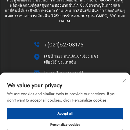
ตั้งอยู่ที่เซี่ยงไฮ้ มีประสบการณ์การส่งออกมากว่า 30 ปี MAXAM เป็นผู้
ผลิตผลิตภัณฑ์ดูแลสุขภาพช่องปากชั้นนำ ซึ่งเชี่ยวชาญในการผลิต
ยาสีฟันที่มีประสิทธิภาพเฉพาะด้าน เช่น ยาสีฟันเพื่อฟันขาว ป้องกันฟันผุ
และบรรเทาอาการเสียวฟัน ได้รับการรับรองมาตรฐาน GMPC, BRC และ
HALAL

+(021)52703176

เลขที่ 1829 ถนนจินช่าเจียง นคร
เซี่ยงไฮ้ ประเทศจีน

[email protected]
We value your privacy
จดหมายข่าว
We use cookies and similar tools to provide our services. If you
don't want to accept all cookies, click Personalize cookies.
Accept all
ลิขสิทธิ์ © 2026 บริษัทเซี่ยงไฮ้ แมกซ์แอม จำกัด สงวนลิขสิทธิ์ทั้งหมด
นโยบายความเป็นส่วนตัว
Personalize cookies