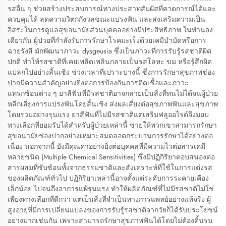
รสอื่น ๆ ช่วยสร้างประสบการณ์ทางประสาทสัมผัสที่คาดการณ์ได้และ
ควบคุมได้ ลดความวิตกกังวลขณะแปรงฟัน และส่งเสริมความเป็น
อิสระในการดูแลสุขอนามัยส่วนบุคคลอย่างมีประสิทธิภาพ ในทำนอง
เดียวกัน ผู้ป่วยที่กำลังรับการรักษาโรคมะเร็งด้วยเคมีบำบัดหรือการ
ฉายรังสี มักพัฒนาภาวะ dysgeusia ซึ่งเป็นภาวะที่การรับรู้รสชาติผิด
ปกติ ทำให้รสชาติที่เคยเพลิดเพลินกลายเป็นรสโลหะ ขม หรือรู้สึกผิด
แปลกไปอย่างสิ้นเชิง ช่วงเวลาที่เปราะบางนี้ ซึ่งการรักษาสุขภาพช่อง
ปากมีความสำคัญอย่างยิ่งต่อการป้องกันการติดเชื้อและภาวะ
แทรกซ้อนต่าง ๆ ยาสีฟันที่มีรสชาติอาจกลายเป็นสิ่งที่ทนไม่ได้จนผู้ป่วย
หลีกเลี่ยงการแปรงฟันโดยสิ้นเชิง ส่งผลเสี่ยงต่อสุขภาพฟันและสุขภาพ
โดยรวมอย่างรุนแรง ยาสีฟันที่ไม่มีรสชาติแต่เสริมฟลูออไรด์จึงมอบ
ทางเลือกที่ยอมรับได้สำหรับผู้ป่วยเหล่านี้ ช่วยให้พวกเขาสามารถรักษา
สุขอนามัยช่องปากอย่างเหมาะสมตลอดกระบวนการรักษาได้อย่างต่อ
เนื่อง นอกจากนี้ ยังมีคุณค่าอย่างยิ่งต่อบุคคลที่มีความไวต่อสารเคมี
หลายชนิด (Multiple Chemical Sensitivities) ซึ่งมีปฏิกิริยาตอบสนองต่อ
สารผสมที่ซับซ้อนทั้งจากธรรมชาติและสังเคราะห์ที่ใช้ในการแต่งรส
ของผลิตภัณฑ์ทั่วไป ปฏิกิริยาเหล่านี้อาจตั้งแต่ระดับการระคายเคือง
เล็กน้อย ไปจนถึงอาการแพ้รุนแรง ทำให้ผลิตภัณฑ์ที่ไม่มีรสชาติไม่ใช่
เพียงทางเลือกที่ดีกว่า แต่เป็นสิ่งที่จำเป็นทางการแพทย์อย่างแท้จริง ผู้
สูงอายุที่มีการเปลี่ยนแปลงของการรับรู้รสชาติจากวัยก็ได้รับประโยชน์
อย่างมากเช่นกัน เพราะสามารถรักษาสุขภาพฟันได้โดยไม่ต้องดิ้นรน