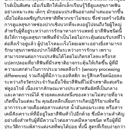
ไรด์เป็นพิเศษ เมื่อเริ่มฝึกให้เด็กเล็กเรียนรู้วิธีดูแลสุขภาพฟัน
อย่างเหมาะสม เด็กๆ มักยอมแปรงฟันอย่างสม่ำเสมอมากขึ้น
เมื่อไม่ต้องเผชิญกับรสชาติที่พวกเขาไม่ชอบ ซึ่งช่วยสร้างนิสัย
การดูแลสุขภาพช่องปากเชิงบวกที่จะคงอยู่ไปจนถึงวัยผู้ใหญ่
สำหรับผู้ที่อยู่ระหว่างการรักษาทางการแพทย์ ยาสีฟันชนิดนี้
ยังให้การดูแลสุขภาพฟันที่จำเป็นโดยไม่กระตุ้นต่อมรับรสที่ไว
ต่อสิ่งเร้าอยู่แล้ว ผู้ป่วยโรคมะเร็งโดยเฉพาะอย่างยิ่งสามารถ
รักษาสุขภาพช่องปากให้ดีขึ้นระหว่างการรักษา เพราะ
สามารถทนต่อการแปรงฟันได้โดยไม่เกิดรสโลหะหรือรส
แปลกปลอมที่ยาสีฟันที่มีรสชาติอาจกระตุ้นให้เกิดขึ้น ผู้ที่มี
ความแตกต่างในการประมวลผลสิ่งเร้า (sensory processing
differences) รวมถึงผู้ที่มีภาวะออทิสติก จะรู้สึกเครียดน้อยลง
ระหว่างกิจวัตรประจำวันเมื่อใช้ยาสีฟันที่ไม่มีรสชาติแต่เสริม
ฟลูออไรด์ เนื่องจากลักษณะทางประสาทสัมผัสที่เป็นกลาง
และคาดการณ์ได้ ช่วยลดแหล่งหนึ่งของความไม่สบายที่อาจ
เกิดขึ้นในแต่ละวัน คุณยังหลีกเลี่ยงการเกิดปฏิกิริยาแพ้หรือ
อาการระคายเคืองต่อสารแต่งรส น้ำมันหอมระเหย หรือสาร
เคมีสังเคราะห์ที่มีอยู่ในยาสีฟันทั่วไปอีกด้วย ซึ่งมีความสำคัญ
อย่างยิ่งสำหรับผู้ที่มีความไวต่อสารเคมีหลายชนิด หรือผู้ที่มี
ประวัติการแพ้สารแต่งรสที่พบได้บ่อย ทั้งนี้ สูตรที่เรียบง่ายกว่า