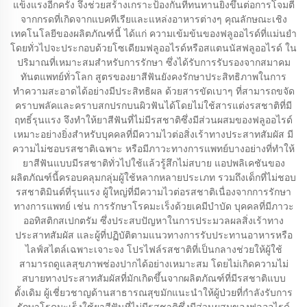
แข็งแรงอีกครั้ง จึงช่วยสร้างเกราะป้องกันที่ทนทานยิ่งขึ้นต่อการโจมตี
จากกรดที่เกิดจากแบคทีเรียและแหล่งอาหารต่างๆ คุณลักษณะเชิง
เทคโนโลยีของผลิตภัณฑ์นี้ ได้แก่ ความเข้มข้นของฟลูออไรด์ที่แม่นยำ
โดยทั่วไปจะประกอบด้วยโซเดียมฟลูออไรด์หรือสแตนนัสฟลูออไรด์ ใน
ปริมาณที่เหมาะสมสำหรับการรักษา ซึ่งได้รับการรับรองจากสมาคม
ทันตแพทย์ทั่วโลก สูตรของยาสีฟันยังคงรักษาประสิทธิภาพในการ
ทำความสะอาดได้อย่างมีประสิทธิผล ด้วยสารขัดเบาๆ ที่สามารถขจัด
คราบพลัคและคราบสกปรกบนผิวฟันได้โดยไม่ใช้สารแต่งรสชาติที่มี
ฤทธิ์รุนแรง จึงทำให้ยาสีฟันที่ไม่มีรสชาติซึ่งมีส่วนผสมของฟลูออไรด์
เหมาะอย่างยิ่งสำหรับบุคคลที่มีความไวต่อสิ่งเร้าทางประสาทสัมผัส มี
ความไม่ชอบรสชาติเฉพาะ หรือมีภาวะทางการแพทย์บางอย่างที่ทำให้
ยาสีฟันแบบมีรสชาติทั่วไปใช้แล้วรู้สึกไม่สบาย แอปพลิเคชันของ
ผลิตภัณฑ์นี้ครอบคลุมกลุ่มผู้ใช้หลากหลายประเภท รวมถึงเด็กที่ไม่ชอบ
รสชาติมินต์ที่รุนแรง ผู้ใหญ่ที่มีความไวต่อรสชาติเนื่องจากการรักษา
ทางการแพทย์ เช่น การรักษาโรคมะเร็งด้วยเคมีบำบัด บุคคลที่มีภาวะ
ออทิสติกสเปกตรัม ซึ่งประสบปัญหาในการประมวลผลสิ่งเร้าทาง
ประสาทสัมผัส และผู้ที่ปฏิบัติตามแนวทางการรับประทานอาหารหรือ
ไลฟ์สไตล์เฉพาะเจาะจง โปรไฟล์รสชาติที่เป็นกลางช่วยให้ผู้ใช้
สามารถดูแลสุขภาพช่องปากได้อย่างเหมาะสม โดยไม่เกิดความไม่
สบายทางประสาทสัมผัสที่มักเกิดขึ้นจากผลิตภัณฑ์ที่มีรสชาติแบบ
ดั้งเดิม ผู้เชี่ยวชาญด้านสาธารณสุขมักแนะนำให้ผู้ป่วยที่กำลังรับการ