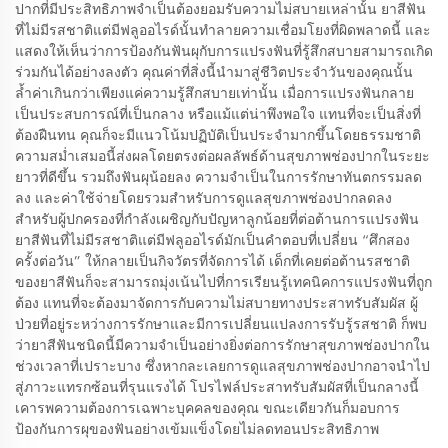
ปากที่มีประสิทธิภาพจำเป็นต้องยอมรับความไม่สบายเหล่านั้น ยาสีฟัน
ที่ไม่มีรสชาติแต่มีฟลูออไรด์นั้นทำลายความเชื่อมโยงที่ผิดพลาดนี้ และ
แสดงให้เห็นว่าการป้องกันฟันผุกับการแปรงฟันที่รู้สึกสบายสามารถเกิด
ร่วมกันได้อย่างลงตัว คุณค่าที่สิ่งนี้นำมาสู่ชีวิตประจำวันของคุณนั้น
ล้ำค่าเกินกว่าเพียงแค่ความรู้สึกสบายเท่านั้น เมื่อการแปรงฟันกลาย
เป็นประสบการณ์ที่เป็นกลาง หรือแม้แต่น่าพึงพอใจ แทนที่จะเป็นสิ่งที่
ต้องฝืนทน คุณก็จะมีแนวโน้มปฏิบัติเป็นประจำมากขึ้นโดยธรรมชาติ
ความสม่ำเสมอนี้ส่งผลโดยตรงต่อผลลัพธ์ด้านสุขภาพช่องปากในระยะ
ยาวที่ดีขึ้น รวมถึงฟันผุน้อยลง ความจำเป็นในการรักษาทันตกรรมลด
ลง และค่าใช้จ่ายโดยรวมสำหรับการดูแลสุขภาพช่องปากลดลง
สำหรับผู้ปกครองที่กำลังเผชิญกับปัญหาลูกน้อยที่ต่อต้านการแปรงฟัน
ยาสีฟันที่ไม่มีรสชาติแต่มีฟลูออไรด์มักเป็นคำตอบที่เปลี่ยน “ศึกสอง
ครั้งต่อวัน” ให้กลายเป็นกิจวัตรที่จัดการได้ เด็กที่เคยต่อต้านรสชาติ
ของยาสีฟันก็จะสามารถมุ่งเน้นไปที่การเรียนรู้เทคนิคการแปรงฟันที่ถูก
ต้อง แทนที่จะต้องมาจัดการกับความไม่สบายทางประสาทรับสัมผัส ผู้
ป่วยที่อยู่ระหว่างการรักษาและมีการเปลี่ยนแปลงการรับรู้รสชาติ ก็พบ
ว่ายาสีฟันชนิดนี้มีความจำเป็นอย่างยิ่งต่อการรักษาสุขภาพช่องปากใน
ช่วงเวลาที่เปราะบาง ซึ่งหากละเลยการดูแลสุขภาพช่องปากอาจนำไป
สู่ภาวะแทรกซ้อนที่รุนแรงได้ โปรไฟล์ประสาทรับสัมผัสที่เป็นกลางนี้
เคารพความต้องการเฉพาะบุคคลของคุณ ขณะเดียวกันก็มอบการ
ป้องกันการผุของฟันอย่างเข้มแข็งโดยไม่ลดทอนประสิทธิภาพ