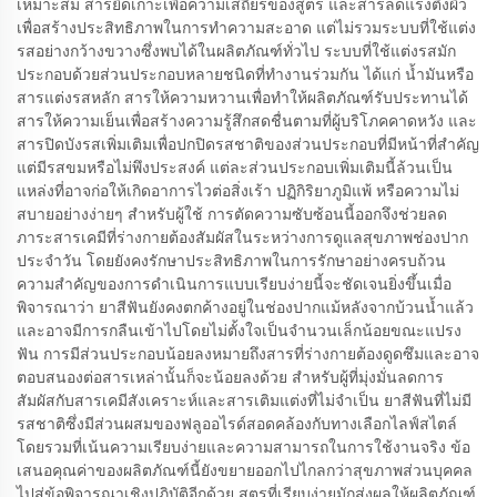
เหมาะสม สารยึดเกาะเพื่อความเสถียรของสูตร และสารลดแรงตึงผิว
เพื่อสร้างประสิทธิภาพในการทำความสะอาด แต่ไม่รวมระบบที่ใช้แต่ง
รสอย่างกว้างขวางซึ่งพบได้ในผลิตภัณฑ์ทั่วไป ระบบที่ใช้แต่งรสมัก
ประกอบด้วยส่วนประกอบหลายชนิดที่ทำงานร่วมกัน ได้แก่ น้ำมันหรือ
สารแต่งรสหลัก สารให้ความหวานเพื่อทำให้ผลิตภัณฑ์รับประทานได้
สารให้ความเย็นเพื่อสร้างความรู้สึกสดชื่นตามที่ผู้บริโภคคาดหวัง และ
สารปิดบังรสเพิ่มเติมเพื่อปกปิดรสชาติของส่วนประกอบที่มีหน้าที่สำคัญ
แต่มีรสขมหรือไม่พึงประสงค์ แต่ละส่วนประกอบเพิ่มเติมนี้ล้วนเป็น
แหล่งที่อาจก่อให้เกิดอาการไวต่อสิ่งเร้า ปฏิกิริยาภูมิแพ้ หรือความไม่
สบายอย่างง่ายๆ สำหรับผู้ใช้ การตัดความซับซ้อนนี้ออกจึงช่วยลด
ภาระสารเคมีที่ร่างกายต้องสัมผัสในระหว่างการดูแลสุขภาพช่องปาก
ประจำวัน โดยยังคงรักษาประสิทธิภาพในการรักษาอย่างครบถ้วน
ความสำคัญของการดำเนินการแบบเรียบง่ายนี้จะชัดเจนยิ่งขึ้นเมื่อ
พิจารณาว่า ยาสีฟันยังคงตกค้างอยู่ในช่องปากแม้หลังจากบ้วนน้ำแล้ว
และอาจมีการกลืนเข้าไปโดยไม่ตั้งใจเป็นจำนวนเล็กน้อยขณะแปรง
ฟัน การมีส่วนประกอบน้อยลงหมายถึงสารที่ร่างกายต้องดูดซึมและอาจ
ตอบสนองต่อสารเหล่านั้นก็จะน้อยลงด้วย สำหรับผู้ที่มุ่งมั่นลดการ
สัมผัสกับสารเคมีสังเคราะห์และสารเติมแต่งที่ไม่จำเป็น ยาสีฟันที่ไม่มี
รสชาติซึ่งมีส่วนผสมของฟลูออไรด์สอดคล้องกับทางเลือกไลฟ์สไตล์
โดยรวมที่เน้นความเรียบง่ายและความสามารถในการใช้งานจริง ข้อ
เสนอคุณค่าของผลิตภัณฑ์นี้ยังขยายออกไปไกลกว่าสุขภาพส่วนบุคคล
ไปสู่ข้อพิจารณาเชิงปฏิบัติอีกด้วย สูตรที่เรียบง่ายมักส่งผลให้ผลิตภัณฑ์