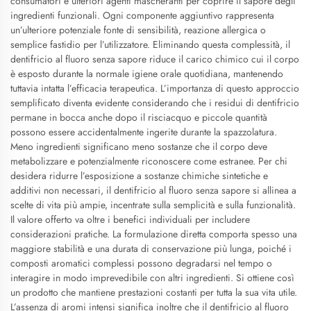
consumatori e ulteriori agenti mascheranti per coprire il sapore degli
ingredienti funzionali. Ogni componente aggiuntivo rappresenta
un’ulteriore potenziale fonte di sensibilità, reazione allergica o
semplice fastidio per l’utilizzatore. Eliminando questa complessità, il
dentifricio al fluoro senza sapore riduce il carico chimico cui il corpo
è esposto durante la normale igiene orale quotidiana, mantenendo
tuttavia intatta l’efficacia terapeutica. L’importanza di questo approccio
semplificato diventa evidente considerando che i residui di dentifricio
permane in bocca anche dopo il risciacquo e piccole quantità
possono essere accidentalmente ingerite durante la spazzolatura.
Meno ingredienti significano meno sostanze che il corpo deve
metabolizzare e potenzialmente riconoscere come estranee. Per chi
desidera ridurre l’esposizione a sostanze chimiche sintetiche e
additivi non necessari, il dentifricio al fluoro senza sapore si allinea a
scelte di vita più ampie, incentrate sulla semplicità e sulla funzionalità.
Il valore offerto va oltre i benefici individuali per includere
considerazioni pratiche. La formulazione diretta comporta spesso una
maggiore stabilità e una durata di conservazione più lunga, poiché i
composti aromatici complessi possono degradarsi nel tempo o
interagire in modo imprevedibile con altri ingredienti. Si ottiene così
un prodotto che mantiene prestazioni costanti per tutta la sua vita utile.
L’assenza di aromi intensi significa inoltre che il dentifricio al fluoro