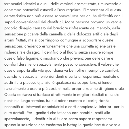
terapeutici identici a quelli delle versioni aromatizzate, rimuovendo al
contempo potenziali ostacoli all’uso regolare. L’importanza di questa
caratteristica non può essere sopravvalutata per chi ha difficoltà con i
sapori convenzionali dei dentifrici. Molte persone provano un vero e
proprio disagio causato dal bruciore rinfrescante del mentolo, dalla
sensazione piccante della cannella o dalla dolcezza artificiale degli
aromi fruttati, ma si costringono comunque a sopportare queste
sensazioni, credendo erroneamente che una corretta igiene orale
richieda tale disagio. Il dentifricio al fluoro senza sapore rompe
questo falso legame, dimostrando che prevenzione delle carie e
comfort durante lo spazzolamento possono coesistere. Il valore che
questo apporta alla vita quotidiana va ben oltre il semplice comfort:
quando lo spazzolamento dei denti diventa un’esperienza neutrale o
addirittura piacevole, anziché qualcosa da sopportare, si tende
naturalmente a essere più costanti nella propria routine di igiene orale.
Questa costanza si traduce direttamente in migliori risultati di salute
dentale a lungo termine, tra cui minor numero di carie, ridotta
necessità di interventi odontoiatrici e costi complessivi inferiori per le
cure dentali. Per i genitori che faticano con bambini restii allo
spazzolamento, il dentifricio al fluoro senza sapore rappresenta
spesso la soluzione che trasforma le battaglie quotidiane due volte al