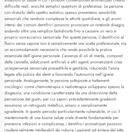
difficoltà reali, anziché semplici questioni di preferenza. Le persone
con disturbi dello spettro autistico spesso presentano sensibilità
sensoriali che rendono complesse le attività quotidiane, e gli aromi
intensi dei comuni dentifrici possono provocare un notevole disagio,
andando oltre una semplice fastidiosità fino a causare un vero e
proprio sovraccarico sensoriale. Per queste persone, il dentifricio al
fluoro senza sapore non è semplicemente una scelta preferenziale, ma
un accomodamento necessario che rende possibile la pratica
essenziale dell’igiene personale. L’assenza di oli di menta, composti
della cannella, edulcoranti artificiali e altri agenti aromatizzanti crea
un’esperienza sensoriale prevedibile e gestibile, riducendo l’ansia
legata alla pulizia dei denti e favorendo l’autonomia nell’igiene
personale. Analogamente, le persone sottoposte a trattamenti
oncologici come chemioterapia o radioterapia sviluppano spesso la
disgeusia, una condizione caratterizzata da una distorsione della
percezione del gusto, per cui sapori precedentemente gradevoli
assumono un retrogusto metallico, amaro o semplicemente
sgradevole. In questo periodo particolarmente vulnerabile, in cui il
mantenimento di una buona salute orale diventa fondamentale per
prevenire infezioni e complicanze, i dentifrici aromatizzati possono
risultare talmente intollerabili da indurre i pazienti ad evitare del tutto