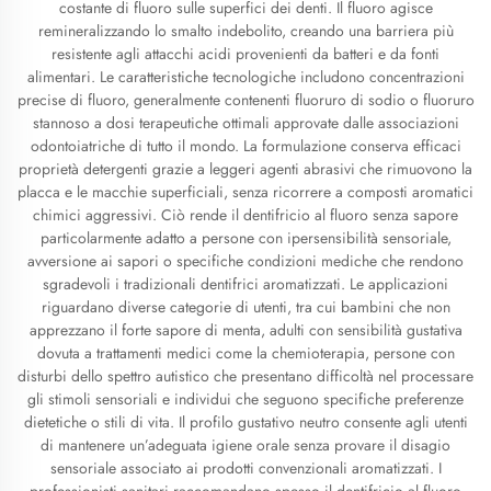
costante di fluoro sulle superfici dei denti. Il fluoro agisce
remineralizzando lo smalto indebolito, creando una barriera più
resistente agli attacchi acidi provenienti da batteri e da fonti
alimentari. Le caratteristiche tecnologiche includono concentrazioni
precise di fluoro, generalmente contenenti fluoruro di sodio o fluoruro
stannoso a dosi terapeutiche ottimali approvate dalle associazioni
odontoiatriche di tutto il mondo. La formulazione conserva efficaci
proprietà detergenti grazie a leggeri agenti abrasivi che rimuovono la
placca e le macchie superficiali, senza ricorrere a composti aromatici
chimici aggressivi. Ciò rende il dentifricio al fluoro senza sapore
particolarmente adatto a persone con ipersensibilità sensoriale,
avversione ai sapori o specifiche condizioni mediche che rendono
sgradevoli i tradizionali dentifrici aromatizzati. Le applicazioni
riguardano diverse categorie di utenti, tra cui bambini che non
apprezzano il forte sapore di menta, adulti con sensibilità gustativa
dovuta a trattamenti medici come la chemioterapia, persone con
disturbi dello spettro autistico che presentano difficoltà nel processare
gli stimoli sensoriali e individui che seguono specifiche preferenze
dietetiche o stili di vita. Il profilo gustativo neutro consente agli utenti
di mantenere un’adeguata igiene orale senza provare il disagio
sensoriale associato ai prodotti convenzionali aromatizzati. I