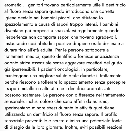
aromatici. I genitori trovano particolarmente utile il dentifricio
al fluoro senza sapore quando introducono una corretta
igiene dentale nei bambini piccoli che rifiutano lo
spazzolamento a causa di sapori troppo intensi. I bambini
diventano più propensi a spazzolarsi regolarmente quando
l’esperienza non comporta sapori che trovano sgradevoli,
instaurando così abitudini positive di igiene orale destinate a
durare fino all’età adulta. Per le persone sottoposte a
trattamenti medici, questo dentifricio fornisce un’assistenza
odontoiatrica essenziale senza aggravare recettori del gusto
già ipersensibili. I pazienti oncologici, in particolare,
mantengono una migliore salute orale durante il trattamento
perché riescono a tollerare lo spazzolamento senza percepire
i sapori metallici o alterati che i dentifrici aromatizzati
possono scatenare. Le persone con differenze nel trattamento
sensoriale, inclusi coloro che sono affetti da autismo,
sperimentano minore stress durante le attività quotidiane
utilizzando un dentifricio al fluoro senza sapore. Il profilo
sensoriale prevedibile e neutro elimina una potenziale fonte
di disagio dalla loro giornata. Inoltre, eviti possibili reazioni