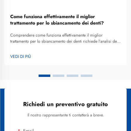
Come funziona effettivamente il miglior
trattamento per lo sbiancamento dei denti?
Comprendere come funziona effettivamente il miglior
trattamento per lo sbiancamento dei denti richiede l’analisi dei
meccanismi biologici, delle reazioni chimiche e degli elementi
procedurali che trasformano lo smalto ingiallito in un sorriso
VEDI DI PIÙ
più luminoso. Lo sbiancamento dei denti si è evoluto da metodi
rudimentali...
Richiedi un preventivo gratuito
Il nostro rappresentante ti contatterà a breve.
Email