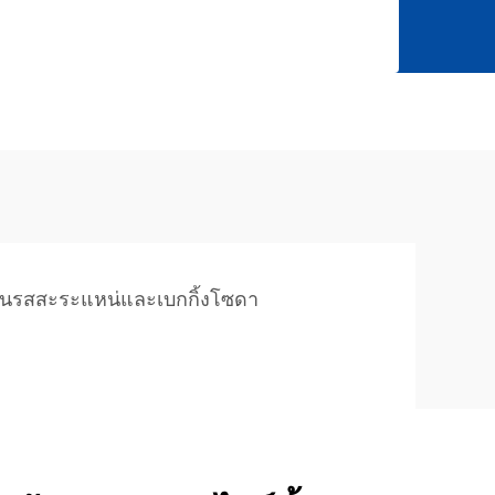
ันรสสะระแหน่และเบกกิ้งโซดา