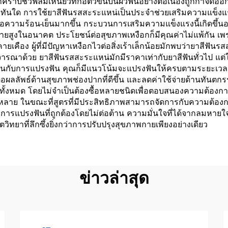
่าคราบชีวฟิล์มเหนียวที่ก่อตัวขึ้นบนผิวฟันอย่างต่อเนื่องถูกกำจ
ันทีทันใด การใช้ยาสีฟันรสสะระแหน่เป็นประจำช่วยเสริมความแข
ามร้อน-เย็นมากขึ้น กระบวนการเสริมความแข็งแรงนี้เกิดขึ้นอย่
้จ่ายสูงในอนาคต ประโยชน์ต่อสุขภาพเหงือกก็มีคุณค่าไม่แพ้กัน เ
ะคายเคือง ผู้ที่มีปัญหาเหงือกไวต่อสิ่งเร้าเล็กน้อยมักพบว่ายาสีฟั
รณาด้วย ยาสีฟันรสสะระแหน่มักมีราคาเท่ากับยาสีฟันทั่วไป แต่ให้
เพลินกับการแปรงฟัน คุณก็มีแนวโน้มจะแปรงฟันให้ครบตามระยะเวล
รงต่อผลลัพธ์ด้านสุขภาพช่องปากที่ดีขึ้น และลดค่าใช้จ่ายด้าน
ั้งหมด โดยไม่จำเป็นต้องซื้อหลายชนิดเพื่อตอบสนองความต้องกา
ย ในขณะที่สูตรที่มีประสิทธิภาพสามารถจัดการกับความต้องการด
ิสัยการแปรงฟันที่ถูกต้องโดยไม่ต่อต้าน ความมั่นใจที่ได้จากลมหายใ
วิทยาที่ลึกซึ้งยิ่งกว่าการปรับปรุงสุขภาพกายเพียงอย่างเดียว
ข่าวล่าสุด