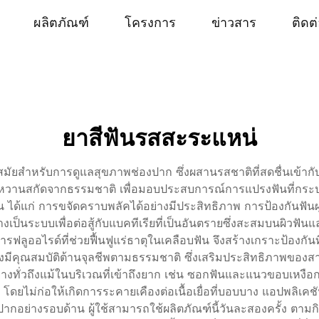
ผลิตภัณฑ์
โครงการ
ข่าวสาร
ติดต
ยาสีฟันรสสะระแหน่
มัยสำหรับการดูแลสุขภาพช่องปาก ซึ่งผสานรสชาติที่สดชื่นเข้า
หน่หวานสกัดจากธรรมชาติ เพื่อมอบประสบการณ์การแปรงฟันที่กระปร
 ได้แก่ การขจัดคราบพลัคได้อย่างมีประสิทธิภาพ การป้องกันฟั
างเป็นระบบเพื่อต่อสู้กับแบคทีเรียที่เป็นอันตรายซึ่งสะสมบนผิว
ลูออไรด์ที่ช่วยฟื้นฟูแร่ธาตุในเคลือบฟัน จึงสร้างเกราะป้องกั
ังมีคุณสมบัติต้านจุลชีพตามธรรมชาติ ซึ่งเสริมประสิทธิภาพขอ
ทั่วถึงแม้ในบริเวณที่เข้าถึงยาก เช่น ซอกฟันและแนวขอบเหงือก ร
ดยไม่ก่อให้เกิดการระคายเคืองต่อเนื้อเยื่อที่บอบบาง แอปพลิ
งปากอย่างรอบด้าน ผู้ใช้สามารถใช้ผลิตภัณฑ์นี้วันละสองครั้ง ตาม