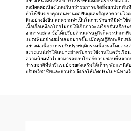
อย่างเห็นได้ชัดหลังการแปรงฟันแต่ละครั้ง ซึ่งแสดงว
คงมีผลต่อเนื่องไกลเกินกว่าผลการขจัดสิ่งสกปรกท
ทำให้ฟันของคุณทนทานต่อฟันผุและปัญหาความไวต่อคว
ฟันอย่างยั่งยืน ลดความจำเป็นในการรักษาที่มีค่าใช
เนื้อเยื่อเหงือกโดยไม่ก่อให้เกิดภาวะเหงือกร่นหรือร
อาการแย่ลง ข้อได้เปรียบด้านเศรษฐกิจก็ควรนำมาพิจา
แปรงฟันอย่างสม่ำเสมอมากขึ้น เมื่อคุณรู้สึกเพลิด
อย่างต่อเนื่อง การปรับปรุงพฤติกรรมนี้ส่งผลโดยต
สะระแหน่ทำให้เหมาะสำหรับการใช้งานในครัวเรือนท
ความนิยมทั่วไปสามารถตอบโจทย์ความชอบที่หลากหลา
ว่ารสชาติที่น่ารื่นรมย์ช่วยส่งเสริมให้เด็กๆ พัฒนาน
บริบทวิชาชีพและส่วนตัว จึงก่อให้เกิดประโยชน์ทางจิต