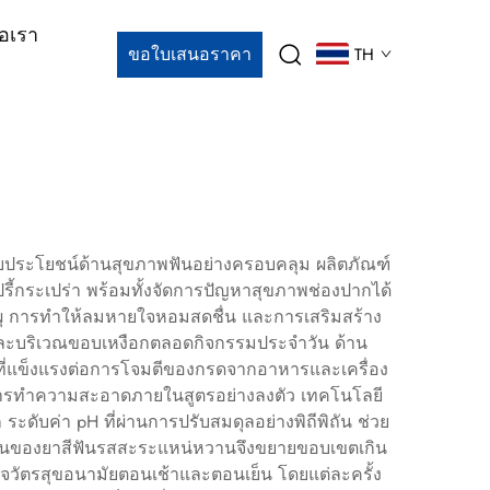
่อเรา
ขอใบเสนอราคา
TH
กับประโยชน์ด้านสุขภาพฟันอย่างครอบคลุม ผลิตภัณฑ์
ี้กระเปร่า พร้อมทั้งจัดการปัญหาสุขภาพช่องปากได้
นผุ การทำให้ลมหายใจหอมสดชื่น และการเสริมสร้าง
ฟันและบริเวณขอบเหงือกตลอดกิจกรรมประจำวัน ด้าน
นที่แข็งแรงต่อการโจมตีของกรดจากอาหารและเครื่อง
งสารทำความสะอาดภายในสูตรอย่างลงตัว เทคโนโลยี
ะดับค่า pH ที่ผ่านการปรับสมดุลอย่างพิถีพิถัน ช่วย
เคชันของยาสีฟันรสสะระแหน่หวานจึงขยายขอบเขตเกิน
กิจวัตรสุขอนามัยตอนเช้าและตอนเย็น โดยแต่ละครั้ง