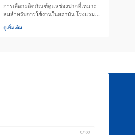
มันต
การเลือกผลิตภัณฑ์ดูแลช่องปากที่เหมาะ
ปากไ
สมสำหรับการใช้งานในสถาบัน โรงแรม
ดูเพิ่
ทางท
หรือการจัดจำหน่ายแบบจำนวนมาก จำเป็น
ดูเพิ่มเติม
อะไร
ต้องประเมินอย่างรอบคอบหลายปัจจัยทั้ง
ผลิต
ด้านประสิทธิภาพและความเข้ากันได้ เมื่อ
ถ่าน
พิจารณาว่ายาสีฟันยี่ห้อแมกซ์แอม
การทำ
สอดคล้องกับข้อกำหนดการปฏิบัติงาน
เฉพาะ...
0/100