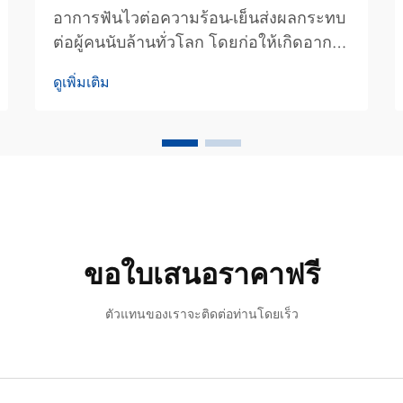
อาการฟันไวต่อความร้อน-เย็นส่งผลกระทบ
ต่อผู้คนนับล้านทั่วโลก โดยก่อให้เกิดอาการ
ปวดเฉียบพลันและชั่วคราวเมื่อรับประทาน
ดูเพิ่มเติม
อาหารหรือเครื่องดื่มที่มีอุณหภูมิร้อน เย็น
หวาน หรือมีความเป็นกรด ส่วนยาสีฟันลด
อาการไวต่อความร้อน-เย็นแบบทั่วไปนั้นมัก
พึ่งพาสารสังเคราะห์ เช่น โพแทสเซียมไน
เตรต...
ขอใบเสนอราคาฟรี
ตัวแทนของเราจะติดต่อท่านโดยเร็ว