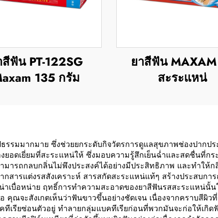
าสีฟัน PT-122SG
ยาสีฟัน MAXAM
axam 135 กรัม
สะระแหน่
นรูปธรรมมากมาย ซึ่งช่วยยกระดับกิจวัตรการดูแลสุขภาพช่องปาก
่นอย่างยอดเยี่ยมที่สะระแหน่ให้ ซึ่งมอบความรู้สึกเย็นฉ่ำและสดชื่
ามารถกลบกลิ่นไม่พึงประสงค์ได้อย่างมีประสิทธิภาพ และทำให้กลิ
ากสารแต่งรสสังเคราะห์ สารสกัดสะระแหน่แท้ๆ สร้างประสบการณ์
าเบื่อหน่าย ฤทธิ์การทำความสะอาดของยาสีฟันรสสะระแหน่นั้นให้ผ
มอ คุณจะสังเกตเห็นว่าฟันขาวขึ้นอย่างชัดเจน เนื่องจากคราบสีผิ
คทีเรียซ่อนตัวอยู่ ทำลายกลุ่มแบคทีเรียก่อนที่พวกมันจะก่อให้เกิดฟ