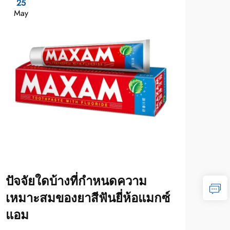
25
1
May
Ma
ปัจจัยใดบ้างที่กำหนดความ
ปัจ
เหมาะสมของยาสีฟันยี่ห้อแมกซ์
ของ
แอม
ความ