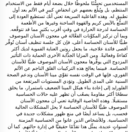
المستخدمين تحسُّنًا ملحوظًا خلال بضعة أيام فقط من الاستخدام
المنتظم، بل ويُبلِّغ بعضهم عن انخفاضٍ كبيرٍ في الألم بعد أول
تطبيقٍ له. وهذه الفاعلية السريعة تعني أنك تستطيع العودة إلى
التمتُّع بالآيس كريم والقهوة الساخنة وغيرها من الأطعمة
الحساسة لدرجة الحرارة في وقتٍ أقرب بكثيرٍ مما قد تتوقَّعه.
وبما أن تركيز المكوِّنات الفعَّالة في معجون الأسنان الموصوف
طبيًّا للأسنان الحساسة أعلى، فإن كل جلسة تنظيف أسنان تُوفِّر
أقصى فائدة علاجية، ما يجعل روتين العناية الفموية لديك أكثر
كفاءةً وفعاليةً. ومن المزايا الجذَّابة الأخرى الحماية ذات التأثير
المزدوج التي يوفِّرها معجون الأسنان الموصوف طبيًّا للأسنان
الحساسة. فبينما يعالج هذه التركيبات القلق الناجم عن الألم
الفوري، فإنها في الوقت نفسه تقوِّي مينا الأسنان وتدعم الصحة
السنية على المدى الطويل. وتؤدي المستويات المرتفعة من
الفلورايد إلى إعادة بناء هيكل المينا الضعيف باستمرار، ما يخلق
سطحًا أكثر مقاومةً يصعُب أن تظهر عليه حالات الحساسية
مستقبلًا. وهذه الخاصية الوقائية تعني أن معجون الأسنان
الموصوف طبيًّا للأسنان الحساسة لا يحل المشكلات الحالية
فحسب، بل يساعد أيضًا في منع ظهور مشكلات جديدة في
الحساسية. وللأشخاص الذين عانوا من الحساسية المزمنة
لسنواتٍ عديدة، يمثِّل هذا تقدُّمًا حقيقيًّا في إدارة حالتهم. كما أن