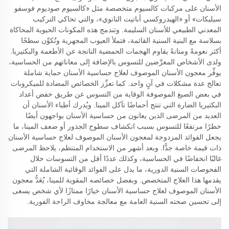
الأسنان على مركبات كالسيوم متخصصة مثل «كالسيوم صوديوم فوسفو
سيليكات» أو «الهيدروكسي أباتيت النانوي»، والتي تحاكي التركيب
المعدني الطبيعي للأسنان السليمة. وتندمج هذه المكونات الحيوية المحاكاة
بسلاسة مع البنية السنية القائمة، فتملأ العيوب المجهرية وتُكوِّن سطحًا
أكثر نعومةً ومتانةً يقاوم الهجمات الحمضية الناتجة عن الأطعمة والبكتيريا.
ولدى الأشخاص المعرَّضين للتسوس بالإضافة إلى معاناتهم من الحساسية،
يوفِّر معجون الأسنان الموصوف لعلاج حساسية الأسنان حماية شاملة
تعالج عدة مشكلات في آنٍ واحد. كما تعزِّز الخصائص المضادة للميكروبات
في بعض الصيغ الموصوفة الوقاية من التسوس عن طريق خفض أعداد
البكتيريا الضارة التي تنتج أحماضًا تآكل المينا. ويُدرك أطباء الأسنان أن
العديد من المرضى الذين يعانون من حساسية الأسنان يواجهون أيضًا
خطرًا مرتفعًا للتسوس بسبب انكشاف سطوح الجذور أو ضعف المينا، ما
يجعل الفوائد المزدوجة لمعجون الأسنان الموصوف لعلاج حساسية الأسنان
ذات قيمة خاصة جدًّا. وبعد أشهر من الاستخدام المنتظم، يلاحظ المرضى
غالبًا انخفاضًا في الحساسية، وكذلك عددًا أقل من التسوسات خلال
الفحوصات السنية الدورية، ما يدل على الفوائد الوقائية الشاملة التي
يقدمها هذا العلاج المتخصص. وبفضل خصائصه المقوية للمينا، يُعَدُّ معجون
الأسنان الموصوف لعلاج حساسية الأسنان خيارًا ممتازًا لأي شخص يسعى
إلى تحسين صحته السنية العامة مع معالجة مخاوف الراحة الفورية.