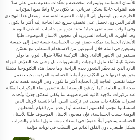
للأسنان الحساسة بوليمرات متخصصة ومعقّدات معدنية تعمل على سدّ
هذه القنوات عاجيًا بشكلٍ فيزيائي، ما يكوّن درعًا واقيًا يمنع المؤثرات
الخارجية من الوصول إلى النهايات العصبية الحساسة. وبفضل هذا النهج ذي
التأثير المزدوج، تحصل على تخفيفٍ سريع عند الحاجة إليه أكثر ما يكون،
وفي الوقت نفسه تبني حمايةً متينة تدوم بين جلسات التنظيف اليومية.
وقد أظهرت الدراسات السريرية أن معجون الأسنان الموصوف طبيًا
للأسنان الحساسة يمكنه خفض نوبات الحساسية بنسبة تصل إلى خمسة
وسبعين في المئة خلال أسبوعين من الاستخدام المنتظم، مع تحسّن
مستمر في الأشهر التالية. وتظل التركيبة فعّالةً طوال اليوم، ما يوفّر
تغطيةً ثابتةً أثناء تناول الوجبات والمشروبات، بل وحتى عند التعرّض للهواء
البارد الذي قد يحفّز الشعور بعدم الراحة. وما يجعل هذه التكنولوجيا مذهلةً
بحق هو قدرتها على التكيّف مع أنماط الحساسية الفردية، بحيث تعمل
حيثما تقتضي الحاجة إلى الحماية أكثر ما تكون، وفي الوقت نفسه تدعم
صحة الفم العامة. كما أن قوة الوصفة الطبية تضمن بقاء المكونات الفعّالة
عند تركيزات علاجية كافية لفترة طويلة بما يكفي لتتعمّق جذريًا وتُحدث
تغييرات هيكلية ذات معنى في تركيب السن. أما بالنسبة لأولئك الذين
استسلموا لتجنب أطعمتهم المفضلة أو ارتعدوا من القيام بأنشطتهم
اليومية بسبب الحساسية، فإن معجون الأسنان الموصوف طبيًا للأسنان
الحساسة يمنحهم أملًا حقيقيًا في استعادة متعة تناول الطعام والشراب
بشكل طبيعي، دون القلق الدائم من التسبّب في نوبات مؤلمة.