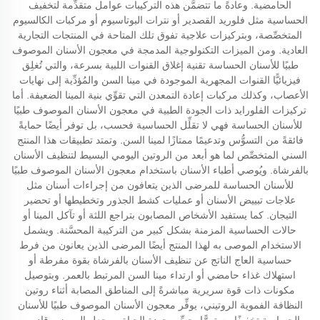
الحامضية. وعادةً ما تتضمَّن هذه التركيبات عوامل متقدِّمة لتخفيف
الحساسية مثل فلوريد القصدير أو نترات البوتاسيوم أو مركبات الكالسيوم
المتخصِّصة، وبتركيزات علاجية تفوق تلك المتاحة في المنتجات التجارية
العادية. ومن الميزات التكنولوجية المدمجة في معجون الأسنان الموصوف
طبيًا للأسنان الحساسة تقنية إغلاق القنوات اللبية بسرعة، والتي تُغلِق
فيزيائيًّا القنوات المجهرية الموجودة في مينا السن والمُؤدِّية إلى نهايات
الأعصاب، وكذلك مركبات إعادة التمعدن التي تقوِّي بنية المينا الضعيفة. أما
تركيزات الفلورايد ذات الجودة الطبية في معجون الأسنان الموصوف طبيًا
للأسنان الحساسة فهي لا تقلِّل الحساسية فحسب، بل توفر أيضًا حمايةً
فائقةً من التسوُّس وتدعيمًا ممتازًا لمينا السن. وتمتد تطبيقات هذا المنتج
السني المتخصِّص لما هو أبعد من الروتين اليومي البسيط لتنظيف الأسنان
بالفرشاة. ويُوصي أطباء الأسنان باستخدام معجون الأسنان الموصوف طبيًا
للأسنان الحساسة للمرضى الذين يتعافون من إجراءات أسنان مثل
علاجات تبييض الأسنان أو عمليات كشط الجذور وتخطيطها أو تحضير
التيجان. كما يستفيد الأشخاص المصابون بتراجع اللثة أو تآكل المينا أو
حالات الحساسية المزمنة بشكل كبير من التركيبة المحسَّنة. ويشمل
الاستخدام الموصى به لهذا المنتج أيضًا المرضى الذين يعانون من فرط
حساسية العاج الناتج عن تنظيف الأسنان بالفرشاة بقوة مفرطة أو
استهلاك غذاء حامضي أو ارتداء مينا السن المرتبط بالعمر. وبتوصيل
مكونات ذات قوة سريرية مباشرةً إلى المناطق المصابة أثناء روتين
النظافة الفموية الروتيني، يوفِّر معجون الأسنان الموصوف طبيًا للأسنان