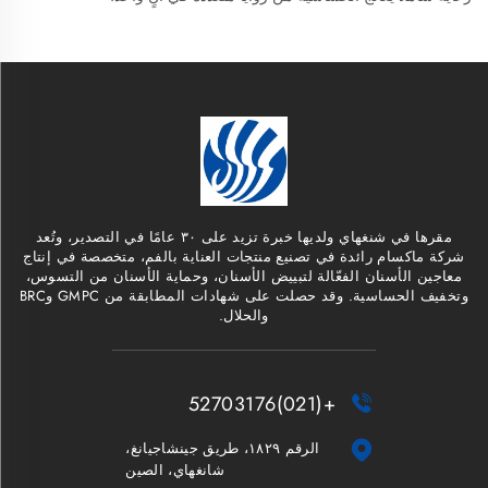
مقرها في شنغهاي ولديها خبرة تزيد على ٣٠ عامًا في التصدير، وتُعد
شركة ماكسام رائدة في تصنيع منتجات العناية بالفم، متخصصة في إنتاج
معاجين الأسنان الفعّالة لتبييض الأسنان، وحماية الأسنان من التسوس،
وتخفيف الحساسية. وقد حصلت على شهادات المطابقة من GMPC وBRC
والحلال.
+(021)52703176


الرقم ١٨٢٩، طريق جينشاجيانغ،
شانغهاي، الصين