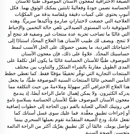
الصيغة الاحترافية لمعجون الأسنان الموصوف طبيًّا للأسنان
الحساسة تضمن جودةً وفعاليةً ثابتتين يمكنك الوثوق بهما. فكل
أنبوبٍ يحتوي على كميات دقيقة ومُقاسة بدقة من المكوِّنات
العلاجية التي خضعت لاختباراتٍ صارمةٍ وتأكيدها سريريًّا. وهذه
الموثوقية ذات المستوى الصيدلاني تلغي حالة التخمين والإحباط
التي غالبًا ما تصاحب تجربة عدة منتجات غير وصفية قد تنجح أو
لا تنجح. ويصف لك طبيب الأسنان هذا العلاج المحدَّد استنادًا إلى
احتياجاتك الفردية، ما يضمن حصولك على الحل الأنسب لنمط
حساسيتك المحدَّد. علاوةً على ذلك، فإن معجون الأسنان
الموصوف طبيًّا للأسنان الحساسة غالبًا ما يكون أقل تكلفةً على
المدى الطويل مقارنةً بالشراء المتكرِّر والتناوب بين مختلف
المنتجات التجارية التي توفِّر تخفيفًا مؤقتًا فقط. كما تغطي خطط
التأمين الصحي غالبًا المنتجات السنية الموصوفة طبيًّا، ما يجعل
هذا العلاج الاحترافي أكثر سهولةً وملاءمةً من حيث التكلفة مما
يدركه الكثيرون. ولا يمكن إهمال عامل الراحة أيضًا، إذ يندمج
معجون الأسنان الموصوف طبيًّا للأسنان الحساسة بسلاسةٍ تامةٍ
في روتينك الحالي للعناية بالفم دون الحاجة إلى خطوات إضافية
أو إجراءات تطبيقٍ معقَّدة. فما عليك سوى غسل أسنانك كما
تفعل عادةً، ودع الصيغة المتقدِّمة تقوم بعملها السحري بينما
تواصل يومك، عالمًا أن كل تطبيقٍ يقرِّبك أكثر من الراحة الدائمة
وتحسين الصحة السنية.