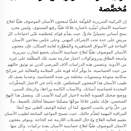
مُخصَّصة
إن التركيبة السريرية المُوثَّقة علميًّا لمعجون الأسنان الموصوف طبيًّا لعلاج
حساسية الأسنان تُميِّزه باعتباره علاجًا طبيًّا رفيع المستوى، وليس مجرد
منتج أسناني تجميليٍّ عاديٍّ، حيث يقدِّم فوائد مُخصَّصة تلبّي احتياجات كل
مريضٍ على حدة تحت الإشراف المهني. وعلى عكس معاجين الأسنان
المتاحة في الأسواق الجماهيرية والمُطوَّرة لعامة السكان، فإن معجون
الأسنان الموصوف طبيًّا لعلاج حساسية الأسنان يخضع لتجارب سريرية
واسعة النطاق وبروتوكولات اختبار صارمة تشبه تلك المطبَّقة على غيره
من الأدوية. وتتضمن هذه الدراسات آلاف المرضى الذين تم توثيق حالتهم
من حيث الحساسية، ما يوفِّر أدلة قوية على السلامة والفعالية عبر شرائح
سكانية متنوعة ومستويات مختلفة من شدة الحساسية. وعندما يصف لك
طبيب الأسنان هذا المعجون المتخصِّص، فإنه يأخذ في الاعتبار المحفِّزات
المحددة لحساسية أسنانك، والأسباب الكامنة وراءها، وتاريخك السني،
ووضع صحتك الفموية العامة لاختيار التركيبة الأنسب لك. وبفضل هذا النهج
الشخصي، فإنك تتلقى علاجًا موجَّهًا مصمَّمًا خصيصًا لحالتك بالضبط، بدلًا
من حلٍّ واحدٍ يناسب الجميع. كما أن عملية الوصف الطبي تتيح أيضًا
المراقبة المهنية لتقدُّم حالتك، حيث تسمح المواعيد المتابعة لطبيب الأسنان
بتقييم فعالية العلاج وإدخال التعديلات اللازمة عند الحاجة. ويتوفر معجون
الأسنان الموصوف طبيًّا لعلاج حساسية الأسنان بعدة تركيبات، وكل منها