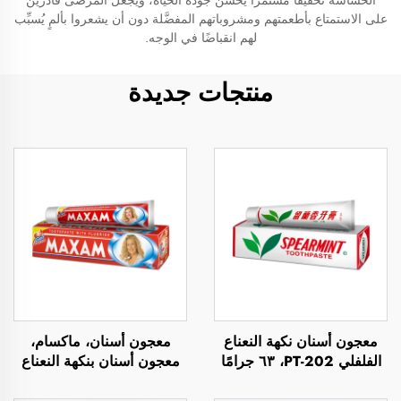
الحساسة تخفيفًا مستمرًّا يحسِّن جودة الحياة، ويجعل المرضى قادرين
على الاستمتاع بأطعمتهم ومشروباتهم المفضَّلة دون أن يشعروا بألمٍ يُسبِّب
لهم انقباضًا في الوجه.
منتجات جديدة
معجون أسنان نكهة النعناع
معجون أسنان، ماكسام،
الفلفلي PT-202، ٦٣ جرامًا
معجون أسنان بنكهة النعناع