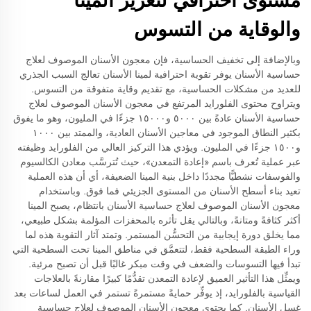
مستوى احترافي لتعزيز المينا
والوقاية من التسوس
وبالإضافة إلى تخفيف الحساسية، فإن معجون الأسنان الموصوف لعلاج
حساسية الأسنان يوفر تقوية احترافية لمينا الأسنان تعالج السبب الجذري
للعديد من مشكلات الحساسية، مع تقديم وقاية متفوقة من التسوس.
ويتراوح محتوى الفلورايد المرتفع في معجون الأسنان الموصوف لعلاج
حساسية الأسنان عادةً بين ٥٠٠٠ و١٥٠٠٠ جزءًا في المليون، وهو ما يفوق
بكثير النطاق الموجود في معاجين الأسنان العادية، والممتد بين ١٠٠٠
و١٥٠٠ جزءًا في المليون. ويؤدي هذا التركيز العالي من الفلورايد وظيفته
عبر عملية تُعرف باسم «إعادة التمعدن»، حيث تُترسَّب معادن الكالسيوم
والفوسفات نشطيًّا مجددًا داخل بنية المينا الضعيفة، أي أن هذه العملية
تعيد بناء أسطح الأسنان من المستوى الجزيئي فما فوق. وباستخدام
معجون الأسنان الموصوف لعلاج حساسية الأسنان بانتظام، يصبح المينا
أكثر كثافةً ومتانةً، وبالتالي يقل تأثره بالمحفزات المؤلمة بشكل طبيعي،
مما يخلق دورة إيجابية من التحسُّن المستمر. وتمتد آثار التقوية هذه لما
وراء الطبقة السطحية فقط، لتتعمَّق في مناطق المينا تحت السطحية التي
تبدأ فيها التسوسات والضعف في وقت مبكر غالبًا قبل أن تصبح مرئية.
ويمثِّل هذا التأثير العميق لإعادة التمعدن تقدُّمًا كبيرًا مقارنةً بالعلاجات
القياسية بالفلورايد، إذ يوفِّر حمايةً مستمرةً تستمر في العمل لساعات بعد
غسل الأسنان. كما يحتوي معجون الأسنان الموصوف لعلاج حساسية