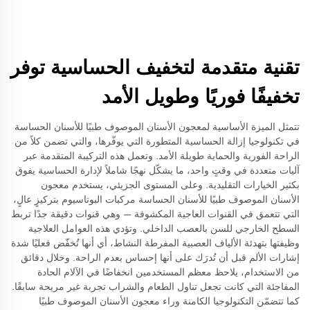
تقنية متقدمة لتخفيف الحساسية توفر
تخفيفًا فوريًا وطويل الأمد
تتمثل الميزة الأساسية لمعجون الأسنان الموصوف طبيًا للأسنان الحساسة
في تكنولوجيا إزالة الحساسية المتطورة التي يوفّرها، والتي تضمن كلاً من
الراحة الفورية والحماية طويلة الأمد. وتعمل هذه التركيبة المتقدمة عبر
آليات متعددة في وقتٍ واحد، ما يشكّل نهجًا شاملاً لإدارة الحساسية يفوق
بكثير الخيارات التقليدية. وعلى المستوى الجزيئي، يستخدم معجون
الأسنان الموصوف طبيًا للأسنان الحساسة مركبات البوتاسيوم بتركيزٍ عالٍ،
التي تتعمق في القنوات العاجية المكشوفة — وهي قنوات دقيقة جدًا تربط
السطح الخارجي للسن بالعصب الداخلي. وتؤدي هذه العوامل العلاجية
وظيفتها بتهدئة الألياف العصبية المفرطة النشاط، أي أنها تُخفّض فعليًا شدة
إشارات الألم قبل أن تُدرَك على أنها إحساس بعدم الراحة. وخلال دقائق
من الاستخدام، يلاحظ معظم المستخدمين انخفاضًا في الآلام الحادة
المفاجئة التي كانت تجعل تناول الطعام والشراب تجربة غير مريحة سابقًا.
كما تتضمّن التكنولوجيا الكامنة وراء معجون الأسنان الموصوف طبيًا