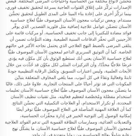
مُحسَّن لأنواع مختلفة من الحساسية واحتياجات المرضى المختلفة. فبعض
الإصدارات تركِّز على إغلاق القنوات العاجية بسرعة لتحقيق تخفيف فوري،
بينما تركِّز أخرى على إعادة بناء المينا على المدى الطويل لتحقيق تحسُّن
مستدام. وبعض تركيبات معجون الأسنان الموصوف طبيًّا لعلاج حساسية
الأسنان تتضمَّن عوامل علاجية إضافية مثل فلوريد القصدير، الذي يوفِّر
فوائد مضادة للبكتيريا إلى جانب تخفيف الحساسية، أو مركبات قائمة على
الأرجينين التي تحفِّز الدفاعات السنية الطبيعية. وهذه التنوُّعات تضمن أن
يتلقى المرضى بالضبط النهج العلاجي الذي يحتمل نجاحه الأكبر في حالتهم
الخاصة. كما أن التوثيق السريري الداعم لمعجون الأسنان الموصوف طبيًّا
لعلاج حساسية الأسنان يعني أنك تستطيع الوثوق بأن كل مكوِّن فيه يؤدي
غرضًا علاجيًّا محدَّدًا، وأن التركيزات المثلى لكل مكوِّن قد حُدِّدت من خلال
الأبحاث العلمية، وليس اعتبارات التسويق. وتكفل الرقابة التنظيمية جودةً
ثابتةً وفعاليةً ونقاءً في كل أنبوب، مما يلغي المخاوف المتعلقة بتبايُن
المكونات التي قد تؤثر أحيانًا على المنتجات التجارية. علاوةً على ذلك، غالبًا
ما يتضمَّن معجون الأسنان الموصوف طبيًّا لعلاج حساسية الأسنان تعليمات
استخدام مفصَّلة ومُخصَّصة لتعظيم فعاليته، مثل تقنيات تنظيف الأسنان
المحددة، أو تكرار الاستخدام، أو العلاجات التكميلية التي تحسِّن النتائج.
كما أن العلاقة المهنية المتأصلة في العلاج الموصوف طبيًّا توفر أيضًا
إمكانية الوصول إلى التوجيه الخبير في إدارة محفِّزات الحساسية،
والتعديلات الغذائية، وممارسات النظافة الفموية التي تدعم الفوائد العلاجية
لمعجون الأسنان الموصوف طبيًّا لعلاج حساسية الأسنان، ما يشكِّل نهج
رعاية شاملًا يعالج الحساسية من زوايا متعددة في آنٍ واحد.