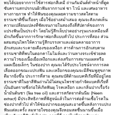
พบได้บ่อยจากการใช้สารฟอกสีเคมี ถ่านกัมมันต์ทำหน้าที่ดูด
ซับคราบสกปรกบนผิวฟันจากกาแฟ ชา ไวน์ และเศษอาหาร
ทางกายภาพ ทำให้ฟันของคุณเผยความขาวสดใสตาม
ธรรมชาติขึ้นเรื่อยๆ เมื่อใช้อย่างสม่ำเสมอ คุณจะสังเกตเห็น
ความเปลี่ยนแปลงที่ชัดเจนภายในสองถึงสี่สัปดาห์ของการ
แปรงฟันเป็นประจำ โดยไม่รู้สึกเจ็บปวดอย่างรุนแรงเหมือนที่
มักเกิดขึ้นจากการรักษาฟอกสีแบบทั่วไป ประการที่สอง ส่วน
ผสมสมุนไพรให้ความรู้สึกบรรเทาและผ่อนคลายอาการ
อักเสบและระคายเคืองของเหงือก สารต้านการอักเสบตาม
ธรรมชาติที่พบในดอกคาโมไมล์และว่านหางจระเข้ช่วยลด
ความไวของเนื้อเยื่อเหงือกและส่งเสริมการสมานแผลหรือ
แผลเปื่อยเล็กๆ ในช่องปาก คุณจะได้รับประโยชน์จากการลด
เลือดออกขณะแปรงฟัน และเหงือกของคุณจะมีสีชมพูสุขภาพ
ดีมากยิ่งขึ้น ประการที่สาม คุณสมบัติต้านแบคทีเรียที่มีอยู่โดย
ธรรมชาติในยาสีฟันถ่านไม้ไผ่สมุนไพรช่วยกำจัดแบคทีเรียที่
เป็นอันตรายซึ่งก่อให้เกิดฟันผุ โรคเหงือก และกลิ่นปากเรื้อรัง
น้ำมันต้นชา (Tea tree oil) และสารสกัดจากต้นนีม (Neem
extract) มีประสิทธิภาพที่พิสูจน์แล้วในการต่อต้านเชื้อโรคใน
ช่องปากทั่วไป ทำให้ช่องปากของคุณสะอาดขึ้นหลังการแปรง
ฟันแต่ละครั้ง ลมหายใจของคุณจึงหอมสดชื่นนานขึ้นเมื่อ