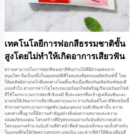
เทคโนโลยีการฟอกสีธรรมชาติขั้น
สูงโดยไม่ทำให้เกิดอาการเสียวฟัน
ความสามารถในการฟอกสีของยาสีฟันถ่านไม้ที่มีส่วนผสมจาก
สมุนไพร ถือเป็นหนึ่งในคุณสมบัติที่โดดเด่นที่สุดของผลิตภัณฑ์นี้ โดย
ให้ผลลัพธ์ผ่านกลไกที่แตกต่างโดยสิ้นเชิงเมื่อเทียบกับผลิตภัณฑ์ฟอกสี
แบบทั่วไป ต่างจากสารไฮโดรเจนเปอร์ออกไซด์หรือยูเรียเปอร์ออกไซด์
ที่ใช้ในกระบวนการฟอกสีเชิงเคมี ซึ่งจะแทรกซึมเข้าสู่เคลือบฟันและ
อาจก่อให้เกิดอาการเสียวฟันอย่างรุนแรง ถ่านกัมมันต์ในยาสีฟันชนิดนี้
ทำงานผ่านกระบวนการดูดซับ (adsorption) บนผิวฟันเท่านั้น ความ
แตกต่างพื้นฐานนี้มีความสำคัญอย่างยิ่งต่อความสบายและความ
ปลอดภัยของคุณ โครงสร้างที่มีรูพรุนของถ่านกัมมันต์ประกอบด้วย
โพรงจุลภาคจำนวนนับล้านที่ทำหน้าที่คล้ายแม่เหล็กขนาดเล็กสำหรับ
โมเลกุลที่ก่อให้เกิดคราบสกปรก แทนนิน และสารที่ทำให้ฟันเปลี่ยนสี