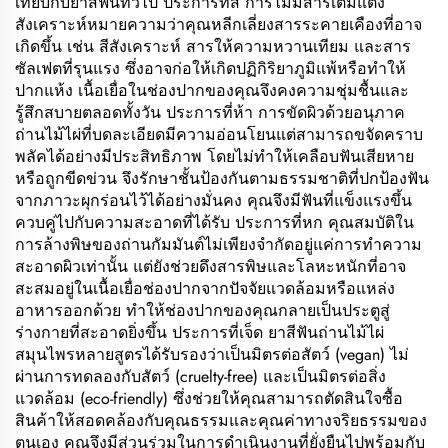
เทียบกับยาสีฟันทั่วไป ประการที่สี่ การไม่มีสารเติมแต่ง
สังเคราะห์หมายความว่าคุณหลีกเลี่ยงสารระคายเคืองที่อาจ
เกิดขึ้น เช่น สีสังเคราะห์ สารให้ความหวานเทียม และสาร
ซัลเฟตที่รุนแรง ซึ่งอาจก่อให้เกิดปฏิกิริยาภูมิแพ้หรือทำให้
ปากแห้ง เนื้อเยื่อในช่องปากของคุณจึงคงความชุ่มชื้นและ
รู้สึกสบายตลอดทั้งวัน ประการที่ห้า การขัดผิวด้วยอนุภาค
ถ่านไม้ไผ่ที่บดละเอียดมีความอ่อนโยนแต่สามารถขจัดคราบ
พลัคได้อย่างมีประสิทธิภาพ โดยไม่ทำให้เคลือบฟันเสียหาย
หรือถูกขีดข่วน จึงรักษาชั้นป้องกันตามธรรมชาติที่ปกป้องฟัน
จากภาวะผุกร่อนไว้ได้อย่างมั่นคง คุณจึงมีฟันที่แข็งแรงขึ้น
ควบคู่ไปกับความสะอาดที่ได้รับ ประการที่หก คุณสมบัติใน
การล้างพิษของถ่านกัมมันต์ไม่เพียงจำกัดอยู่แค่การทำความ
สะอาดผิวเท่านั้น แต่ยังช่วยดึงสารพิษและโลหะหนักที่อาจ
สะสมอยู่ในเนื้อเยื่อช่องปากจากปัจจัยแวดล้อมหรือแหล่ง
อาหารออกด้วย ทำให้ช่องปากของคุณกลายเป็นประตูสู่
ร่างกายที่สะอาดยิ่งขึ้น ประการที่เจ็ด ยาสีฟันถ่านไม้ไผ่
สมุนไพรหลายสูตรได้รับรองว่าเป็นมิตรต่อสัตว์ (vegan) ไม่
ผ่านการทดลองกับสัตว์ (cruelty-free) และเป็นมิตรต่อสิ่ง
แวดล้อม (eco-friendly) ซึ่งช่วยให้คุณสามารถตัดสินใจซื้อ
สินค้าให้สอดคล้องกับคุณธรรมและคุณค่าทางจริยธรรมของ
ตนเอง คุณจึงมีส่วนร่วมในการดำเนินงานที่ยั่งยืนไปพร้อมกับ