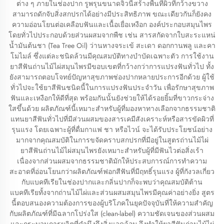
ต่าง ๆ ภายในช่องปาก รูพรุนขนาดจิ๋วนี้สร้างพื้นที่ผิวที่กว้างขวาง
สามารถดักจับสิ่งสกปรกได้อย่างมีประสิทธิภาพ ขณะเดียวกันก็ยังคง
ความอ่อนโยนต่อเคลือบฟันและเนื้อเยื่อเหงือก องค์ประกอบสมุนไพร
โดยทั่วไปประกอบด้วยส่วนผสมจากพืช เช่น สารสกัดจากใบสะระแหน่
น้ำมันต้นชา (Tea Tree Oil) ว่านหางจระเข้ สะเดา ดอกกานพลู และคา
โมไมล์ ซึ่งแต่ละชนิดล้วนมีคุณสมบัติทางบำบัดเฉพาะตัว การใช้งาน
ยาสีฟันถ่านไม้ไผ่สมุนไพรมีขอบเขตที่กว้างกว่าการแปรงฟันทั่วไป ทั้ง
ยังสามารถตอบโจทย์ปัญหาสุขภาพช่องปากหลายประการอีกด้วย ผู้ใช้
ทั่วไปจะใช้ยาสีฟันชนิดนี้ในการแปรงฟันประจำวัน เพื่อรักษาสุขภาพ
ฟันและเหงือกให้ดีที่สุด พร้อมกันนั้นยังช่วยให้ได้รอยยิ้มที่ขาวกระจ่าง
ใสขึ้นด้วย ผลิตภัณฑ์นี้เหมาะสำหรับผู้ที่มองหาทางเลือกจากธรรมชาติ
แทนยาสีฟันทั่วไปที่มีส่วนผสมของสารเคมีสังเคราะห์หรือสารขัดผิวที่
รุนแรง โดยเฉพาะผู้ที่ดื่มกาแฟ ชา หรือไวน์ จะได้รับประโยชน์อย่าง
มากจากคุณสมบัติในการขจัดคราบสกปรกที่มีอยู่ในสูตรถ่านไม้ไผ่
ยาสีฟันถ่านไม้ไผ่สมุนไพรยังเหมาะสำหรับผู้ที่มีฟันไวต่อสิ่งเร้า
เนื่องจากส่วนผสมจากธรรมชาติมักให้ประสบการณ์การทำความ
สะอาดที่อ่อนโยนกว่าผลิตภัณฑ์ฟอกสีฟันที่มีฤทธิ์รุนแรง ผู้ที่กังวลเกี่ยว
กับแบคทีเรียในช่องปากและกลิ่นปากก็จะพบว่าคุณสมบัติต้าน
แบคทีเรียทั้งจากถ่านไม้ไผ่และส่วนผสมสมุนไพรมีคุณค่าอย่างยิ่ง สูตร
นี้ตอบสนองความต้องการของผู้บริโภคในยุคปัจจุบันที่ให้ความสำคัญ
กับผลิตภัณฑ์ที่มีฉลากโปร่งใส (clean-label) ความชัดเจนของส่วนผสม