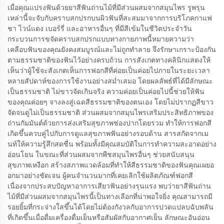
เมื่อคุณแปรงฟันด้วยยาสีฟันถ่านไม้ที่มีส่วนผสมจากสมุนไพร รูพรุน
เหล่านี้จะจับกับคราบสกปรกบนผิวฟันที่สะสมมาจากการบริโภคกาแฟ
ชา ไวน์แดง เบอร์รี่ และอาหารอื่นๆ ที่มีสีเข้มในชีวิตประจำวัน
กระบวนการขจัดคราบสกปรกแบบทางกายภาพนี้หมายความว่า
เคลือบฟันของคุณยังคงสมบูรณ์และไม่ถูกทำลาย จึงรักษาเกราะป้องกัน
ตามธรรมชาติของฟันไว้อย่างครบถ้วน การสังเกตทางคลินิกแสดงให้
เห็นว่าผู้ใช้จะสังเกตเห็นการฟอกสีที่ค่อยเป็นค่อยไปภายในระยะเวลา
หลายสัปดาห์ของการใช้งานอย่างสม่ำเสมอ โดยผลลัพธ์ที่ได้มีลักษณะ
เป็นธรรมชาติ ไม่ขาวจัดเกินจริง ความค่อยเป็นค่อยไปนี้ช่วยให้ฟัน
ของคุณค่อยๆ จางลงสู่เฉดสีธรรมชาติของตนเอง โดยไม่ปรากฏสีขาว
จัดจนดูไม่เป็นธรรมชาติ ส่วนผสมจากสมุนไพรเสริมประสิทธิภาพของ
ถ่านกัมมันต์ด้วยการส่งเสริมสุขภาพช่องปากโดยรวม ทำให้การฟอกสี
เกิดขึ้นควบคู่ไปกับการดูแลสุขภาพฟันอย่างรอบด้าน สารสกัดจากเม
นท์ให้ความรู้สึกสดชื่น พร้อมทั้งมีคุณสมบัติในการทำความสะอาดอย่าง
อ่อนโยน ในขณะที่ส่วนผสมจากพืชสมุนไพรอื่นๆ ช่วยสนับสนุน
สุขภาพเหงือก สร้างสภาพแวดล้อมที่ทำให้สีธรรมชาติของฟันคุณเผยอ
อกมาอย่างชัดเจน ผู้คนจำนวนมากที่เคยเลิกใช้ผลิตภัณฑ์ฟอกสี
เนื่องจากประสบปัญหาอาการเสียวฟันอย่างรุนแรง พบว่ายาสีฟันถ่าน
ไม้ที่มีส่วนผสมจากสมุนไพรนี้เป็นทางเลือกที่น่าพอใจยิ่ง คุณสามารถมี
รอยยิ้มที่กระจ่างใสขึ้นได้โดยไม่ต้องกังวลกับอาการปวดแปลบฉับพลัน
ที่เกิดขึ้นเมื่อดื่มเครื่องดื่มเย็นหรือสัมผัสกับอากาศเย็น ลักษณะอันอ่อน