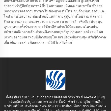
ตกค้างทางเคมีที่รบกวนตัวรับรสชาติถูกกำจัดออกไป ผู้ใช้บางราย
รายงานว่ารู้สึกมีสุขภาพดีขึ้นโดยรวมและมีพลังงานมากขึ้น ซึ่งอาจ
เกิดจากการลดภาระสารพิษในช่องปาก ทำให้ระบบล้างพิษของตับและ
ไตทำงานได้เบาลง ช่องปากเป็นหน้าต่างสู่สุขภาพโดยรวม และการ
รักษาความสะอาดของช่องปากผ่านกระบวนการล้างพิษจึงสนับสนุน
สุขภาพของทั้งร่างกาย การใช้ยาสีฟันถ่านไม้ที่ผสมสมุนไพรอย่าง
สม่ำเสมอจึงกลายเป็นส่วนหนึ่งของกลยุทธ์สุขภาพแบบองค์รวม โดย
เฉพาะอย่างยิ่งสำหรับผู้ที่อาศัยอยู่ในเขตเมืองที่มีมลพิษสูง หรือผู้ที่กังวล
เกี่ยวกับภาระสารพิษสะสมจากวิถีชีวิตสมัยใหม่
ตั้งอยู่ที่เซี่ยงไฮ้ มีประสบการณ์การส่งออกมากว่า 30 ปี MAXAM เป็นผู้
ผลิตผลิตภัณฑ์ดูแลสุขภาพช่องปากชั้นนำ ซึ่งเชี่ยวชาญในการผลิต
ยาสีฟันที่มีประสิทธิภาพเฉพาะด้าน เช่น ยาสีฟันเพื่อฟันขาว ป้องกันฟันผุ
และบรรเทาอาการเสียวฟัน ได้รับการรับรองมาตรฐาน GMPC, BRC และ