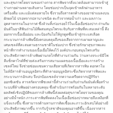
และสุขภาพโดยรวมของร่างกาย สารพิษจากสิ่งแวดล้อมสามารถเข้าสู่
ร่างกายผ่านหลายเส้นทาง โดยช่องปากเป็นจุดเข้าหลักผ่านอาหาร
เครื่องดื่ม และแม้แต่ลมหายใจ ซึ่งรวมถึงสารตกค้างของยาฆ่าแมลงบน
ผักผลไม้ ปรอทจากปลาบางชนิด ตะกั่วจากท่อน้ำเก่า และมลภาวะ
อุตสาหกรรมในอากาศ ซึ่งล้วนทิ้งร่องรอยไว้ในเนื้อเยื่อช่องปาก ถ่านกัม
มันต์ในยาสีฟันถ่านไม้ที่ผสมสมุนไพรจะจับกับสารพิษที่สะสมเหล่านี้ ดึง
ออกจากเนื้อเยื่ออ่อน และป้องกันไม่ให้ถูกดูดซึมเข้าสู่กระแสเลือด
กระบวนการล้างพิษนี้ยังครอบคลุมถึงของเสียจากการเผาผลาญและ
เศษเซลล์ที่สะสมตามธรรมชาติในช่องปาก ซึ่งช่วยรักษาสุขภาพและ
หน้าที่การทำงานของเนื้อเยื่อให้คงไว้ องค์ประกอบสมุนไพรเสริม
ประสิทธิภาพการล้างพิษผ่านกลไกที่ทำงานร่วมกัน ว่านหางจระเข้มีโพ
ลีแซ็กคาไรด์ที่ช่วยส่งเสริมการสมานแผลของเนื้อเยื่อและการสร้าง
เซลล์ใหม่ จึงช่วยซ่อมแซมความเสียหายที่เกิดจากสารพิษ ดอกคาโม
ไมล์มีสารต้านอนุมูลอิสระที่ทำลายอนุมูลอิสระซึ่งเกิดจากสารพิษและ
กระบวนการอักเสบ จึงปกป้องเซลล์จากความเครียดจากปฏิกิริยา
ออกซิเดชัน สารสกัดจากพืชเหล่านี้ทำงานร่วมกับถ่านกัมมันต์เพื่อสร้าง
ระบบที่ล้างพิษอย่างครอบคลุม ซึ่งดำเนินการพร้อมกันในหลายระดับ
ผลลัพธ์เชิงปฏิบัติของการล้างพิษนี้ส่งผลต่อสุขภาพโดยรวมของคุณ
อย่างมีน้ำหนัก ภาระสารพิษที่ลดลงในเนื้อเยื่อช่องปากหมายถึงเหงือกที่
แข็งแรงขึ้น ซึ่งสามารถต้านทานการติดเชื้อและภาวะอักเสบได้อย่างมี
ประสิทธิภาพมากขึ้น การรับรู้รสชาติของคุณอาจดีขึ้น เนื่องจากสาร