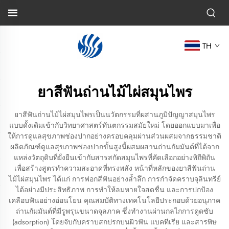
TH
ยาสีฟันถ่านไม้ไผ่สมุนไพร
ยาสีฟันถ่านไม้ไผ่สมุนไพรเป็นนวัตกรรมที่ผสานภูมิปัญญาสมุนไพร
แบบดั้งเดิมเข้ากับวิทยาศาสตร์ทันตกรรมสมัยใหม่ โดยออกแบบมาเพื่อ
ให้การดูแลสุขภาพช่องปากอย่างครอบคลุมผ่านส่วนผสมจากธรรมชาติ
ผลิตภัณฑ์ดูแลสุขภาพช่องปากขั้นสูงนี้ผสมผสานถ่านกัมมันต์ที่ได้จาก
แหล่งวัตถุดิบที่ยั่งยืนเข้ากับสารสกัดสมุนไพรที่คัดเลือกอย่างพิถีพิถัน
เพื่อสร้างสูตรทำความสะอาดที่ทรงพลัง หน้าที่หลักของยาสีฟันถ่าน
ไม้ไผ่สมุนไพร ได้แก่ การฟอกสีฟันอย่างล้ำลึก การกำจัดคราบจุลินทรีย์
ได้อย่างมีประสิทธิภาพ การทำให้ลมหายใจสดชื่น และการปกป้อง
เคลือบฟันอย่างอ่อนโยน คุณสมบัติทางเทคโนโลยีประกอบด้วยอนุภาค
ถ่านกัมมันต์ที่มีรูพรุนขนาดจุลภาค ซึ่งทำงานผ่านกลไกการดูดซับ
(adsorption) โดยจับกับคราบสกปรกบนผิวฟัน แบคทีเรีย และสารพิษ