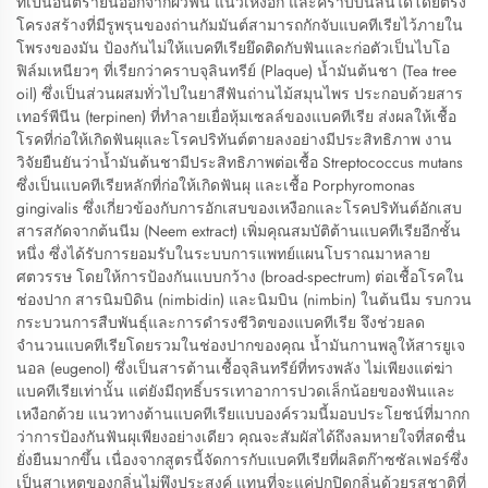
ที่เป็นอันตรายนี้ออกจากผิวฟัน แนวเหงือก และคราบบนลิ้นได้โดยตรง
โครงสร้างที่มีรูพรุนของถ่านกัมมันต์สามารถกักจับแบคทีเรียไว้ภายใน
โพรงของมัน ป้องกันไม่ให้แบคทีเรียยึดติดกับฟันและก่อตัวเป็นไบโอ
ฟิล์มเหนียวๆ ที่เรียกว่าคราบจุลินทรีย์ (Plaque) น้ำมันต้นชา (Tea tree
oil) ซึ่งเป็นส่วนผสมทั่วไปในยาสีฟันถ่านไม้สมุนไพร ประกอบด้วยสาร
เทอร์พีนีน (terpinen) ที่ทำลายเยื่อหุ้มเซลล์ของแบคทีเรีย ส่งผลให้เชื้อ
โรคที่ก่อให้เกิดฟันผุและโรคปริทันต์ตายลงอย่างมีประสิทธิภาพ งาน
วิจัยยืนยันว่าน้ำมันต้นชามีประสิทธิภาพต่อเชื้อ Streptococcus mutans
ซึ่งเป็นแบคทีเรียหลักที่ก่อให้เกิดฟันผุ และเชื้อ Porphyromonas
gingivalis ซึ่งเกี่ยวข้องกับการอักเสบของเหงือกและโรคปริทันต์อักเสบ
สารสกัดจากต้นนีม (Neem extract) เพิ่มคุณสมบัติต้านแบคทีเรียอีกชั้น
หนึ่ง ซึ่งได้รับการยอมรับในระบบการแพทย์แผนโบราณมาหลาย
ศตวรรษ โดยให้การป้องกันแบบกว้าง (broad-spectrum) ต่อเชื้อโรคใน
ช่องปาก สารนิมบิดิน (nimbidin) และนิมบิน (nimbin) ในต้นนีม รบกวน
กระบวนการสืบพันธุ์และการดำรงชีวิตของแบคทีเรีย จึงช่วยลด
จำนวนแบคทีเรียโดยรวมในช่องปากของคุณ น้ำมันกานพลูให้สารยูเจ
นอล (eugenol) ซึ่งเป็นสารต้านเชื้อจุลินทรีย์ที่ทรงพลัง ไม่เพียงแต่ฆ่า
แบคทีเรียเท่านั้น แต่ยังมีฤทธิ์บรรเทาอาการปวดเล็กน้อยของฟันและ
เหงือกด้วย แนวทางต้านแบคทีเรียแบบองค์รวมนี้มอบประโยชน์ที่มากก
ว่าการป้องกันฟันผุเพียงอย่างเดียว คุณจะสัมผัสได้ถึงลมหายใจที่สดชื่น
ยั่งยืนมากขึ้น เนื่องจากสูตรนี้จัดการกับแบคทีเรียที่ผลิตก๊าซซัลเฟอร์ซึ่ง
เป็นสาเหตุของกลิ่นไม่พึงประสงค์ แทนที่จะแค่ปกปิดกลิ่นด้วยรสชาติที่