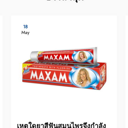
18
May
เหตุใดยาสีฟันสมุนไพรจึงกำลัง