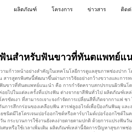
ผลิตภัณฑ์
โครงการ
ข่าวสาร
ติดต
ีฟันสำหรับฟันขาวที่ทันตแพทย์แ
็นความก้าวหน้าอย่างสำคัญในเทคโนโลยีการดูแลสุขภาพช่องปาก 
ด่น สารสูตรพิเศษนี้พัฒนาขึ้นผ่านการวิจัยอย่างกว้างขวางและการ
ับฟันขาวที่ทันตแพทย์แนะนำ คือ การกำจัดคราบสกปรกบนผิวฟันโ
ค่อยไปในแต่ละครั้งที่แปรงฟัน ต่างจากยาสีฟันทั่วไป ผลิตภัณฑ์เหล่า
รขัดเงา ที่สามารถเจาะจงกำจัดการเปลี่ยนสีที่เกิดจากกาแฟ ชา ไ
งกันการสึกกร่อนของเคลือบฟัน สารฟลูออไรด์เพื่อป้องกันฟันผุ และส
ลายชนิดมีไฮโดรเจนเปอร์ออกไซด์หรือคาร์บาไมด์เปอร์ออกไซด์ในค
ัน กระบวนการใช้งานยังคงง่ายดายตามปกติ ด้วยการแปรงฟันวันล
ีพิเศษหรือใช้เวลาเพิ่มเติม ผลิตภัณฑ์เหล่านี้จัดการปัญหาสุขภ