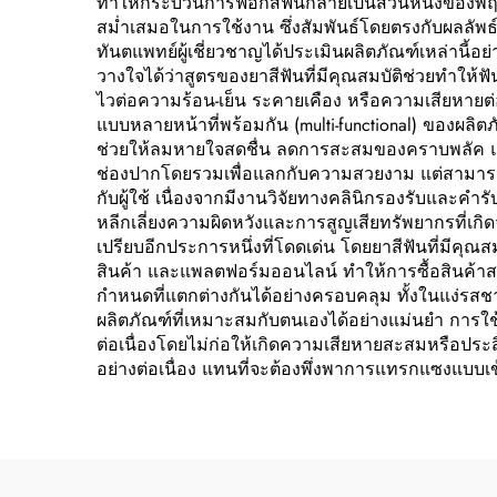
ทำให้กระบวนการฟอกสีฟันกลายเป็นส่วนหนึ่งของพฤติก
สม่ำเสมอในการใช้งาน ซึ่งสัมพันธ์โดยตรงกับผลลัพธ์ท
ทันตแพทย์ผู้เชี่ยวชาญได้ประเมินผลิตภัณฑ์เหล่านี้อ
วางใจได้ว่าสูตรของยาสีฟันที่มีคุณสมบัติช่วยทำใ
ไวต่อความร้อน-เย็น ระคายเคือง หรือความเสียหายต่
แบบหลายหน้าที่พร้อมกัน (multi-functional) ของผ
ช่วยให้ลมหายใจสดชื่น ลดการสะสมของคราบพลัค และ
ช่องปากโดยรวมเพื่อแลกกับความสวยงาม แต่สามารถบร
กับผู้ใช้ เนื่องจากมีงานวิจัยทางคลินิกรองรับและคำรับ
หลีกเลี่ยงความผิดหวังและการสูญเสียทรัพยากรที่เกิ
เปรียบอีกประการหนึ่งที่โดดเด่น โดยยาสีฟันที่มีค
สินค้า และแพลตฟอร์มออนไลน์ ทำให้การซื้อสินค้า
กำหนดที่แตกต่างกันได้อย่างครอบคลุม ทั้งในแง่รสชาต
ผลิตภัณฑ์ที่เหมาะสมกับตนเองได้อย่างแม่นยำ การใช้
ต่อเนื่องโดยไม่ก่อให้เกิดความเสียหายสะสมหรือประส
อย่างต่อเนื่อง แทนที่จะต้องพึ่งพาการแทรกแซงแบบเ