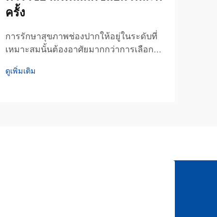
ครั้ง
ของ
การรักษาสุขภาพช่องปากให้อยู่ในระดับที่
ความ
เหมาะสมนั้นต้องอาศัยมากกว่าการเลือก
มันต
ผลิตภัณฑ์ดูแลช่องปากที่เหมาะสม—แต่ยัง
ปากไ
ดูเพิ่มเติม
ดูเพิ่
จำเป็นต้องเข้าใจความถี่และวิธีการใช้ที่ถูก
ทางท
ต้อง เพื่อให้ได้ประโยชน์สูงสุด พร้อมทั้ง
อะไร
ปกป้องเคลือบฟันและสุขภาพเหงือกอย่างมี
ผลิต
ประสิทธิภาพ ขณะที่...
ถ่าน
การทำ