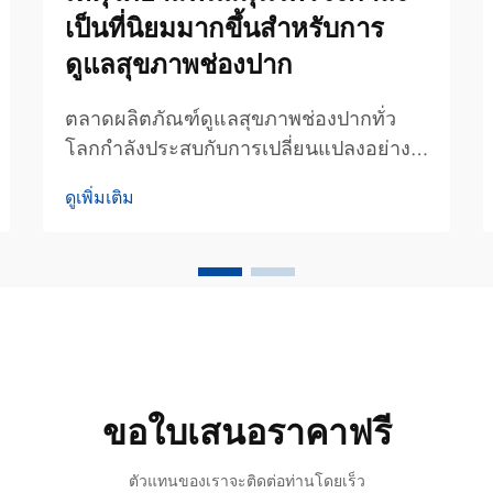
เป็นที่นิยมมากขึ้นสำหรับการ
ดูแลสุขภาพช่องปาก
ตลาดผลิตภัณฑ์ดูแลสุขภาพช่องปากทั่ว
โลกกำลังประสบกับการเปลี่ยนแปลงอย่าง
โดดเด่น เนื่องจากผู้บริโภคให้ความสำคัญ
ดูเพิ่มเติม
กับทางเลือกที่เป็นธรรมชาติและสกัดจาก
พืชมากขึ้นแทนผลิตภัณฑ์สังเคราะห์แบบ
ดั้งเดิม ซึ่งในบรรดาแนวโน้มใหม่เหล่านี้
ยาสีฟันสมุนไพรได้รับความนิยมเพิ่มขึ้น
อย่างรวดเร็ว...
ขอใบเสนอราคาฟรี
ตัวแทนของเราจะติดต่อท่านโดยเร็ว