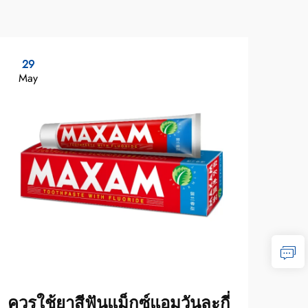
29
1
May
Ma
ควรใช้ยาสีฟันแม็กซ์แอมวันละกี่
ปัจ