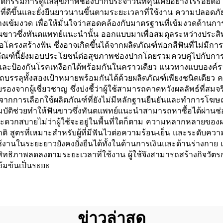
รรมการดูแลสุขภาพช่องปากประจำวันที่คุ้นเคยอย่างไร้รอยต่อ กา
ี่ดีขึ้นและยั่งยืนยาวนานขึ้นตามระยะเวลาที่ใช้งาน ความปลอดภัยถ
ย่างเข้มงวด เพื่อให้มั่นใจว่าสอดคล้องกับมาตรฐานที่เข้มงวดด้าน
ห้ฟันขาวซึ่งทันตแพทย์แนะนำนั้น ออกแบบมาเพื่อสมดุลระหว่างปร
อโครงสร้างฟัน ซึ่งอาจเกิดขึ้นได้จากผลิตภัณฑ์ฟอกสีฟันที่ไม่มี
ลิตภัณฑ์นี้ยังมอบประโยชน์ต่อสุขภาพช่องปากโดยรวมควบคู่ไปกับก
ป้องกันโรคเหงือกได้พร้อมกันในคราวเดียว แนวทางแบบองค์รวมน
รลุทั้งสองเป้าหมายพร้อมกันได้ด้วยผลิตภัณฑ์เพียงชนิดเดียว คว
รองจากผู้เชี่ยวชาญ ซึ่งบ่งชี้ว่าผู้ใช้สามารถคาดหวังผลลัพธ์ที่สมจร
ดจากการเลือกใช้ผลิตภัณฑ์ที่ยังไม่มีหลักฐานยืนยันและทำการโฆษ
ุณสมบัติช่วยทำให้ฟันขาวซึ่งทันตแพทย์แนะนำสามารถหาซื้อได้ผ่า
สะดวกสบายไม่ว่าผู้ใช้จะอยู่ในพื้นที่ใดก็ตาม ความหลากหลายขอ
ิ สูตรที่เหมาะสำหรับผู้ที่มีฟันไวต่อความร้อน-เย็น และระดับควา
งานในระยะยาวยังคงยั่งยืนได้ทั้งในด้านการเงินและด้านร่างกาย 
ิทธิภาพลดลงตามระยะเวลาที่ใช้งาน ผู้ใช้จึงสามารถสร้างกิจวัตรก
ข้มข้นเป็นระยะ
ข่าวล่าสุด