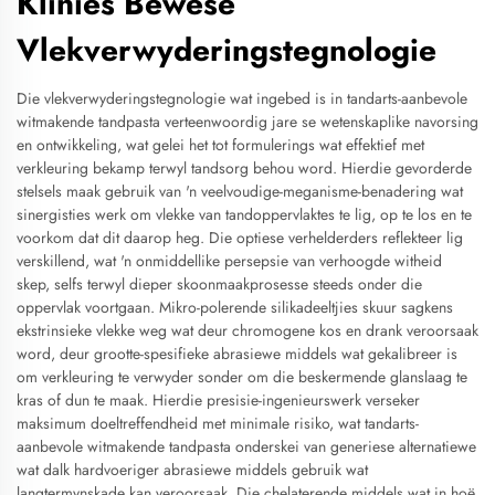
Klinies Bewese
Vlekverwyderingstegnologie
Die vlekverwyderingstegnologie wat ingebed is in tandarts-aanbevole
witmakende tandpasta verteenwoordig jare se wetenskaplike navorsing
en ontwikkeling, wat gelei het tot formulerings wat effektief met
verkleuring bekamp terwyl tandsorg behou word. Hierdie gevorderde
stelsels maak gebruik van 'n veelvoudige-meganisme-benadering wat
sinergisties werk om vlekke van tandoppervlaktes te lig, op te los en te
voorkom dat dit daarop heg. Die optiese verhelderders reflekteer lig
verskillend, wat 'n onmiddellike persepsie van verhoogde witheid
skep, selfs terwyl dieper skoonmaakprosesse steeds onder die
oppervlak voortgaan. Mikro-polerende silikadeeltjies skuur sagkens
ekstrinsieke vlekke weg wat deur chromogene kos en drank veroorsaak
word, deur grootte-spesifieke abrasiewe middels wat gekalibreer is
om verkleuring te verwyder sonder om die beskermende glanslaag te
kras of dun te maak. Hierdie presisie-ingenieurswerk verseker
maksimum doeltreffendheid met minimale risiko, wat tandarts-
aanbevole witmakende tandpasta onderskei van generiese alternatiewe
wat dalk hardvoeriger abrasiewe middels gebruik wat
langtermynskade kan veroorsaak. Die chelaterende middels wat in hoë