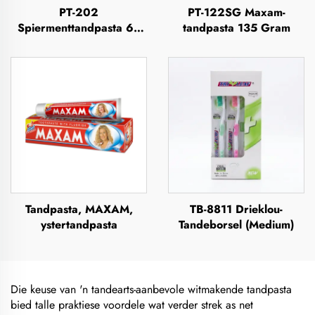
PT-202
PT-122SG Maxam-
Spiermenttandpasta 63
tandpasta 135 Gram
Gram
Tandpasta, MAXAM,
TB-8811 Drieklou-
ystertandpasta
Tandeborsel (Medium)
Die keuse van 'n tandearts-aanbevole witmakende tandpasta
bied talle praktiese voordele wat verder strek as net