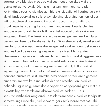
aggressiewe bleikies produkte wat suur toestande skep wat die
glansstruktuur verswak. Die insluiting van hermineraliserende
verbindings soos kalsiumfosfaat, hidroksietapatiet of fluoried versterk
aktief tandoppervlaktes selfs terwyl bleiking plaasvind, en herstel dus
mikroskopiese skade soos dit moontlik gevorm word. Hierdie
proaktiewe benadering transformeer tandarts-aanbevole bleikies
tandpasta van bloot nie-skadelik na aktief voordelig vir strukturele
tandgesondheid. Die lae-skuursheidwaardes, gemeet met behulp van
gestandaardiseerde Relatiewe Dentien Skuursheid-skaal, verseker dat
hierdie produkte wyd binne die veilige reeks val wat deur dekades van
tandheelkundige navorsing vasgestel is, en bied bleiking deur
chemiese en optiese middele eerder as deur hoofsaaklik aggressiewe
skrobbering. Kenmerke vir sensitiwiteitsbestuur onderskei hoë-end
samestellings, met die insluiting van kaliumnitraat, tinfluoried of
arginien-gebaseerde tegnologieë wat senuweinde desensitiseer en
dentiene buisies versluit. Hierdie bestanddele spreek die algemene
hindernis aan wat baie individue daarvan weerhou om bleikies
behandeling te volg, naamlik die ongemak wat gepaard gaan met die
blootstelling van tande aan aktiewe bleikies middels. Deur
sensitiwiteitsbeskerming direk in tandarts-aanbevole bleikies tandpasta
samestellings in te sluit, stel vervaardigers selfs mense met natuurlik
sensitiewe tande in staat om veilig estetiese verbeteringe na te streef.