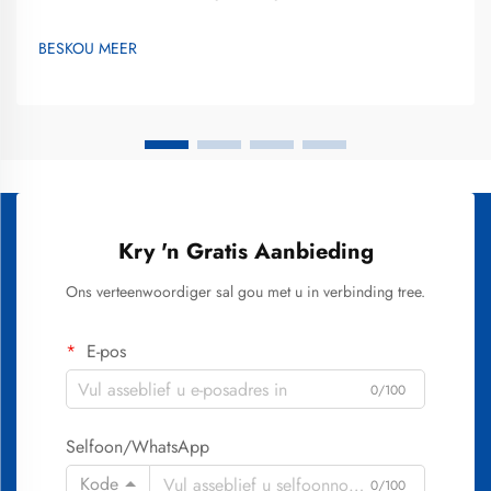
reaksies en prosedurele elemente ondersoek wat verkleurde
glans na 'n helderder glimlag omskep. Tandebleiking het
BESKOU MEER
ontwikkel vanaf rudimentêre metodes na gevorderde
tegnologieë wat veiligheid, effektiwiteit en pasiëntgemak
beklemtoon...
Kry 'n Gratis Aanbieding
Ons verteenwoordiger sal gou met u in verbinding tree.
E-pos
0/100
Selfoon/WhatsApp
Kode
0/100