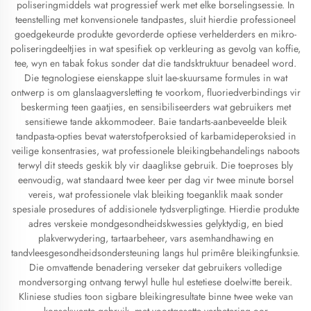
poliseringmiddels wat progressief werk met elke borselingsessie. In
teenstelling met konvensionele tandpastes, sluit hierdie professioneel
goedgekeurde produkte gevorderde optiese verhelderders en mikro-
poliseringdeeltjies in wat spesifiek op verkleuring as gevolg van koffie,
tee, wyn en tabak fokus sonder dat die tandsktruktuur benadeel word.
Die tegnologiese eienskappe sluit lae-skuursame formules in wat
ontwerp is om glanslaagversletting te voorkom, fluoriedverbindings vir
beskerming teen gaatjies, en sensibiliseerders wat gebruikers met
sensitiewe tande akkommodeer. Baie tandarts-aanbeveelde bleik
tandpasta-opties bevat waterstofperoksied of karbamideperoksied in
veilige konsentrasies, wat professionele bleikingbehandelings naboots
terwyl dit steeds geskik bly vir daaglikse gebruik. Die toeproses bly
eenvoudig, wat standaard twee keer per dag vir twee minute borsel
vereis, wat professionele vlak bleiking toeganklik maak sonder
spesiale prosedures of addisionele tydsverpligtinge. Hierdie produkte
adres verskeie mondgesondheidskwessies gelyktydig, en bied
plakverwydering, tartaarbeheer, vars asemhandhawing en
tandvleesgesondheidsondersteuning langs hul primêre bleikingfunksie.
Die omvattende benadering verseker dat gebruikers volledige
mondversorging ontvang terwyl hulle hul estetiese doelwitte bereik.
Kliniese studies toon sigbare bleikingresultate binne twee weke van