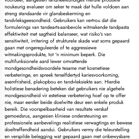
noukeurig evalueer om seker te maak dat hulle voldoen aan
streng standaarde vir glansbeskerming en
tandvleksgeesondheid. Gebruikers kan vertrou dat die
formulerings van tandearts-aanbevole witmakende tandpasta
effektiwiteit met sagtheid balanseer, wat risiko's van
sensitiwiteit, irritering of strukturele skade wat soms gepaard
gaan met ongereguleerde of te aggressiewe
witmakingsprodukte, tot 'n minimum beperk. Die
multifunksionele aard lewer omvattende
mondgesondheidsvoordele tesame met kosmetiese
verbeteringe, en spreek terselfdertyd kariesvoorkoming,
asemfrisheid, plakopbou en tandvleksiekte aan. Hierdie
holistiese benadering beteken dat gebruikers nie algehele
mondgesondheid vir estetiese verbetering hoef op te offer
nie, maar eerder beide doelwitte deur een enkele produk
bereik. Die voorspelbaarheid van resultate verskaf
gemoedsrus, aangesien kliniese ondersteuning en
professionele aanbevelings realistiese verwagtings en bewese
doeltreffendheid aandui. Gebruikers vermy die teleurstelling
en verspilde belegging wat gepaard gaan met onbewysbare