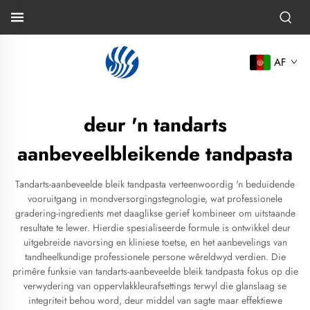
AF
deur 'n tandarts
aanbeveelbleikende tandpasta
Tandarts-aanbeveelde bleik tandpasta verteenwoordig 'n beduidende
vooruitgang in mondversorgingstegnologie, wat professionele
gradering-ingredients met daaglikse gerief kombineer om uitstaande
resultate te lewer. Hierdie spesialiseerde formule is ontwikkel deur
uitgebreide navorsing en kliniese toetse, en het aanbevelings van
tandheelkundige professionele persone wêreldwyd verdien. Die
primêre funksie van tandarts-aanbeveelde bleik tandpasta fokus op die
verwydering van oppervlakkleurafsettings terwyl die glanslaag se
integriteit behou word, deur middel van sagte maar effektiewe