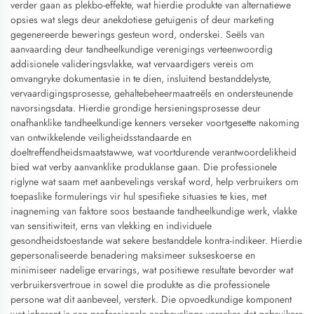
verder gaan as plekbo-effekte, wat hierdie produkte van alternatiewe
opsies wat slegs deur anekdotiese getuigenis of deur marketing
gegenereerde bewerings gesteun word, onderskei. Seëls van
aanvaarding deur tandheelkundige verenigings verteenwoordig
addisionele valideringsvlakke, wat vervaardigers vereis om
omvangryke dokumentasie in te dien, insluitend bestanddelyste,
vervaardigingsprosesse, gehaltebeheermaatreëls en ondersteunende
navorsingsdata. Hierdie grondige hersieningsprosesse deur
onafhanklike tandheelkundige kenners verseker voortgesette nakoming
van ontwikkelende veiligheidsstandaarde en
doeltreffendheidsmaatstawwe, wat voortdurende verantwoordelikheid
bied wat verby aanvanklike produklanse gaan. Die professionele
riglyne wat saam met aanbevelings verskaf word, help verbruikers om
toepaslike formulerings vir hul spesifieke situasies te kies, met
inagneming van faktore soos bestaande tandheelkundige werk, vlakke
van sensitiwiteit, erns van vlekking en individuele
gesondheidstoestande wat sekere bestanddele kontra-indikeer. Hierdie
gepersonaliseerde benadering maksimeer sukseskoerse en
minimiseer nadelige ervarings, wat positiewe resultate bevorder wat
verbruikersvertroue in sowel die produkte as die professionele
persone wat dit aanbeveel, versterk. Die opvoedkundige komponent