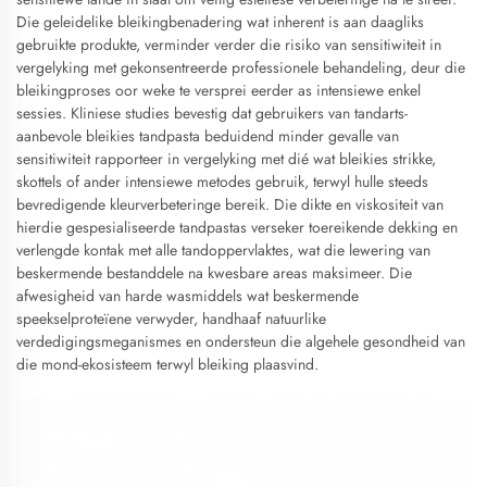
Die geleidelike bleikingbenadering wat inherent is aan daagliks
gebruikte produkte, verminder verder die risiko van sensitiwiteit in
vergelyking met gekonsentreerde professionele behandeling, deur die
bleikingproses oor weke te versprei eerder as intensiewe enkel
sessies. Kliniese studies bevestig dat gebruikers van tandarts-
aanbevole bleikies tandpasta beduidend minder gevalle van
sensitiwiteit rapporteer in vergelyking met dié wat bleikies strikke,
skottels of ander intensiewe metodes gebruik, terwyl hulle steeds
bevredigende kleurverbeteringe bereik. Die dikte en viskositeit van
hierdie gespesialiseerde tandpastas verseker toereikende dekking en
verlengde kontak met alle tandoppervlaktes, wat die lewering van
beskermende bestanddele na kwesbare areas maksimeer. Die
afwesigheid van harde wasmiddels wat beskermende
speekselproteïene verwyder, handhaaf natuurlike
verdedigingsmeganismes en ondersteun die algehele gesondheid van
die mond-ekosisteem terwyl bleiking plaasvind.