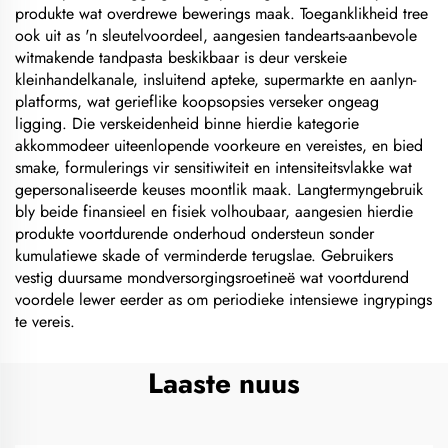
produkte wat overdrewe bewerings maak. Toeganklikheid tree
ook uit as 'n sleutelvoordeel, aangesien tandearts-aanbevole
witmakende tandpasta beskikbaar is deur verskeie
kleinhandelkanale, insluitend apteke, supermarkte en aanlyn-
platforms, wat gerieflike koopsopsies verseker ongeag
ligging. Die verskeidenheid binne hierdie kategorie
akkommodeer uiteenlopende voorkeure en vereistes, en bied
smake, formulerings vir sensitiwiteit en intensiteitsvlakke wat
gepersonaliseerde keuses moontlik maak. Langtermyngebruik
bly beide finansieel en fisiek volhoubaar, aangesien hierdie
produkte voortdurende onderhoud ondersteun sonder
kumulatiewe skade of verminderde terugslae. Gebruikers
vestig duursame mondversorgingsroetineë wat voortdurend
voordele lewer eerder as om periodieke intensiewe ingrypings
te vereis.
Laaste nuus