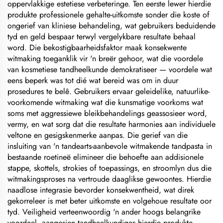
oppervlakkige estetiese verbeteringe. Ten eerste lewer hierdie
produkte professionele gehalte-uitkomste sonder die koste of
ongerief van kliniese behandeling, wat gebruikers beduidende
tyd en geld bespaar terwyl vergelykbare resultate behaal
word. Die bekostigbaarheidsfaktor maak konsekwente
witmaking toeganklik vir 'n breër gehoor, wat die voordele
van kosmetiese tandheelkunde demokratiseer — voordele wat
eens beperk was tot dié wat bereid was om in duur
prosedures te belê. Gebruikers ervaar geleidelike, natuurlike-
voorkomende witmaking wat die kunsmatige voorkoms wat
soms met aggressiewe bleikbehandelings geassosieer word,
vermy, en wat sorg dat die resultate harmonies aan individuele
veltone en gesigskenmerke aanpas. Die gerief van die
insluiting van 'n tandearts-aanbevole witmakende tandpasta in
bestaande roetineë elimineer die behoefte aan addisionele
stappe, skottels, strokies of toepassings, en stroomlyn dus die
witmakingsproses na vertroude daaglikse gewoontes. Hierdie
naadlose integrasie bevorder konsekwentheid, wat direk
gekorreleer is met beter uitkomste en volgehoue resultate oor
tyd. Veiligheid verteenwoordig 'n ander hoogs belangrike
voordeel, aangesien tandheelkundiges hierdie produkte