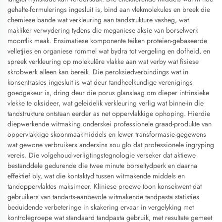
gehalte-formulerings ingesluit is, bind aan vlekmolekules en breek die
chemiese bande wat verkleuring aan tandstrukture vasheg, wat
makliker verwydering tydens die meganiese aksie van borselwerk
moontlik maak. Ensimatiese komponente teiken proteïen-gebaseerde
velletjies en organiese rommel wat bydra tot vergeling en dofheid, en
spreek verkleuring op molekulêre vlakke aan wat verby wat fisiese
skrobwerk alleen kan bereik. Die peroksiedverbindings wat in
konsentrasies ingesluit is wat deur tandheelkundige verenigings
goedgekeur is, dring deur die porus glanslaag om dieper intrinsieke
vlekke te oksideer, wat geleidelik verkleuring verlig wat binne-in die
tandstrukture ontstaan eerder as net oppervlakkige ophoping. Hierdie
diepwerkende witmaking onderskei professionele graad-produkte van
oppervlakkige skoonmaakmiddels en lewer transformasie-gegewens
wat gewone verbruikers andersins sou glo dat professionele ingryping
vereis. Die volgehoud-verligtingstegnologie verseker dat aktiewe
bestanddele gedurende die twee minute borseltydperk en daarna
effektief bly, wat die kontaktyd tussen witmakende middels en
tandoppervlaktes maksimeer. Kliniese proewe toon konsekwent dat
gebruikers van tandarts-aanbevole witmakende tandpasta statisties
beduidende verbeteringe in skakering ervaar in vergelyking met
kontrolegroepe wat standaard tandpasta gebruik, met resultate gemeet