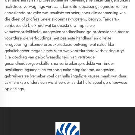
wat inherent is aan professionele aanbevelings verseker dat gebruikers
realistiese verwagtings verstaan, korrekte toepassingstegnieke ken en
aanvullende praktyke wat resultate verbeter, soos die aanpassing van
die dieet of professionele skoonmaakroosters, begryp. Tandarts-
aanbeveelde bleikruid wat tandpasta dra implisiete
verantwoordelikheid, aangesien tandheelkundige professionele mense
voortdurende verhoudings met pasiënte handhaaf en direkte
terugvoering rakende produkprestasie ontvang, wat natuurlike
gehaltebeheer-meganismes skep wat voortdurende verbetering dryf.
Die oordrag van geloofwaardigheid van vertroude
gesondheidsorgverskaffers na verbruikersprodukte verminder
besluitnemingsangst en verhoog nakomingskoerse, aangesien
gebruikers selfverseker voel dat hulle ingeligte keuses maak wat deur
vakmanskap ondersteun word eerder as dat hulle speel op onbewese
oplossings.