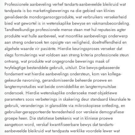
Professionele aanbeveling verhef tandarts-aanbeveelde bleikruid wat
tandpasta is bo marketingbewerings na die gebied van klinies
gevalideerde mondorgansorgprodukte, wat verbruikers versekerheid
bied wat gewortel is in wetenskaplike bewyse en vakmansbeoordeling.
Tandheelkundige professionele mense staan met hul reputasies agter
produkte wat hulle aanbeveel, wat moontlike aanbevelings onderwerp
aan streng ondersoek ten opsigte van veiligheid, doeltreffendheid en
algehele waarde vir pasiënte. Hierdie keuringsproses verseker dat
slegs formulerings wat voldoen aan streng kriteria professionele steun
ontvang, wat produkte wat ongegronde bewerings maak of
twyfelagtige bestanddele gebruik, uitsluit. Die bewys-gebaseerde
fondament wat hierdie aanbevelings ondersteun, kom van kollega-
gekeurde navorsing, gerandomiseerde beheerde proewe en
langtermynstudies wat beide onmiddellike en langtermynuitslae
ondersoek. Hierdie wetenskaplike ondersoeke meet objektiewe
parameters soos verbeterings in skakering deur standaard kleurskale te
gebruik, veranderings in glansdikte via mikroskopiese ontleding, en
gebruiker-gerapporteerde tevredenheid oor verskeie demografiese
groepe heen. Die statistiese betekenis wat in kliniese proewe
aangetoon word, verskaf kwantifiseerbare bewys dat tandarts-
aanbeveelde bleikruid wat tandpasta werklike voordele lewer wat