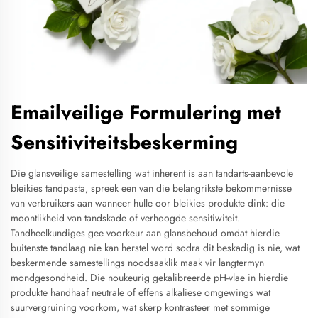
Emailveilige Formulering met
Sensitiviteitsbeskerming
Die glansveilige samestelling wat inherent is aan tandarts-aanbevole
bleikies tandpasta, spreek een van die belangrikste bekommernisse
van verbruikers aan wanneer hulle oor bleikies produkte dink: die
moontlikheid van tandskade of verhoogde sensitiwiteit.
Tandheelkundiges gee voorkeur aan glansbehoud omdat hierdie
buitenste tandlaag nie kan herstel word sodra dit beskadig is nie, wat
beskermende samestellings noodsaaklik maak vir langtermyn
mondgesondheid. Die noukeurig gekalibreerde pH-vlae in hierdie
produkte handhaaf neutrale of effens alkaliese omgewings wat
suurvergruining voorkom, wat skerp kontrasteer met sommige