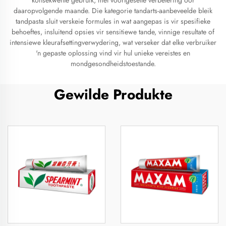
konsekwente gebruik, met voortgesette verbetering oor
daaropvolgende maande. Die kategorie tandarts-aanbeveelde bleik
tandpasta sluit verskeie formules in wat aangepas is vir spesifieke
behoeftes, insluitend opsies vir sensitiewe tande, vinnige resultate of
intensiewe kleurafsettingverwydering, wat verseker dat elke verbruiker
'n gepaste oplossing vind vir hul unieke vereistes en
mondgesondheidstoestande.
Gewilde Produkte