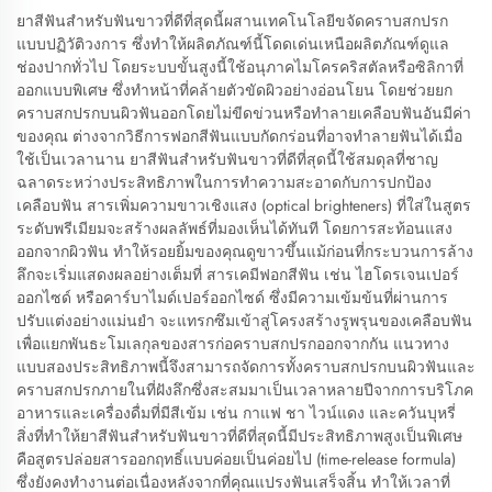
ยาสีฟันสำหรับฟันขาวที่ดีที่สุดนี้ผสานเทคโนโลยีขจัดคราบสกปรก
แบบปฏิวัติวงการ ซึ่งทำให้ผลิตภัณฑ์นี้โดดเด่นเหนือผลิตภัณฑ์ดูแล
ช่องปากทั่วไป โดยระบบขั้นสูงนี้ใช้อนุภาคไมโครคริสตัลหรือซิลิกาที่
ออกแบบพิเศษ ซึ่งทำหน้าที่คล้ายตัวขัดผิวอย่างอ่อนโยน โดยช่วยยก
คราบสกปรกบนผิวฟันออกโดยไม่ขีดข่วนหรือทำลายเคลือบฟันอันมีค่า
ของคุณ ต่างจากวิธีการฟอกสีฟันแบบกัดกร่อนที่อาจทำลายฟันได้เมื่อ
ใช้เป็นเวลานาน ยาสีฟันสำหรับฟันขาวที่ดีที่สุดนี้ใช้สมดุลที่ชาญ
ฉลาดระหว่างประสิทธิภาพในการทำความสะอาดกับการปกป้อง
เคลือบฟัน สารเพิ่มความขาวเชิงแสง (optical brighteners) ที่ใส่ในสูตร
ระดับพรีเมียมจะสร้างผลลัพธ์ที่มองเห็นได้ทันที โดยการสะท้อนแสง
ออกจากผิวฟัน ทำให้รอยยิ้มของคุณดูขาวขึ้นแม้ก่อนที่กระบวนการล้าง
ลึกจะเริ่มแสดงผลอย่างเต็มที่ สารเคมีฟอกสีฟัน เช่น ไฮโดรเจนเปอร์
ออกไซด์ หรือคาร์บาไมด์เปอร์ออกไซด์ ซึ่งมีความเข้มข้นที่ผ่านการ
ปรับแต่งอย่างแม่นยำ จะแทรกซึมเข้าสู่โครงสร้างรูพรุนของเคลือบฟัน
เพื่อแยกพันธะโมเลกุลของสารก่อคราบสกปรกออกจากกัน แนวทาง
แบบสองประสิทธิภาพนี้จึงสามารถจัดการทั้งคราบสกปรกบนผิวฟันและ
คราบสกปรกภายในที่ฝังลึกซึ่งสะสมมาเป็นเวลาหลายปีจากการบริโภค
อาหารและเครื่องดื่มที่มีสีเข้ม เช่น กาแฟ ชา ไวน์แดง และควันบุหรี่
สิ่งที่ทำให้ยาสีฟันสำหรับฟันขาวที่ดีที่สุดนี้มีประสิทธิภาพสูงเป็นพิเศษ
คือสูตรปล่อยสารออกฤทธิ์แบบค่อยเป็นค่อยไป (time-release formula)
ซึ่งยังคงทำงานต่อเนื่องหลังจากที่คุณแปรงฟันเสร็จสิ้น ทำให้เวลาที่