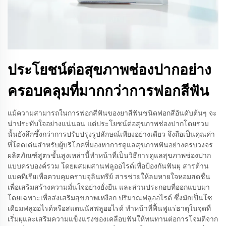
ประโยชน์ต่อสุขภาพช่องปากอย่าง
ครอบคลุมที่มากกว่าการฟอกสีฟัน
แม้ความสามารถในการฟอกสีฟันของยาสีฟันชนิดฟอกสีอันดับต้นๆ จะ
น่าประทับใจอย่างแน่นอน แต่ประโยชน์ต่อสุขภาพช่องปากโดยรวม
นั้นยังลึกซึ้งกว่าการปรับปรุงรูปลักษณ์เพียงอย่างเดียว จึงถือเป็นคุณค่า
ที่โดดเด่นสำหรับผู้บริโภคที่มองหาการดูแลสุขภาพฟันอย่างครบวงจร
ผลิตภัณฑ์สูตรขั้นสูงเหล่านี้ทำหน้าที่เป็นวิธีการดูแลสุขภาพช่องปาก
แบบครบองค์รวม โดยผสมผสานฟลูออไรด์เพื่อป้องกันฟันผุ สารต้าน
แบคทีเรียเพื่อควบคุมคราบจุลินทรีย์ สารช่วยให้ลมหายใจหอมสดชื่น
เพื่อเสริมสร้างความมั่นใจอย่างยั่งยืน และส่วนประกอบที่ออกแบบมา
โดยเฉพาะเพื่อส่งเสริมสุขภาพเหงือก ปริมาณฟลูออไรด์ ซึ่งมักเป็นโซ
เดียมฟลูออไรด์หรือสแตนนัสฟลูออไรด์ ทำหน้าที่ฟื้นฟูแร่ธาตุในจุดที่
เริ่มผุและเสริมความแข็งแรงของเคลือบฟันให้ทนทานต่อการโจมตีจาก