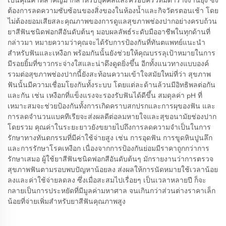
เป็นคุณค่าที่สำคัญมากสำหรับบุคคลและครอบครัวที่มีตารางงานยุ่ง ซึ่ง
ต้องการลดความซับซ้อนของสิ่งของในห้องน้ำและกิจวัตรตอนเช้า โดย
ไม่ต้องยอมเสียสละคุณภาพของการดูแลสุขภาพช่องปากอย่างครบถ้วน
ยาสีฟันชนิดฟอกสีอันดับต้นๆ มอบผลลัพธ์ระดับมืออาชีพในทุกด้านที่
กล่าวมา หมายความว่าคุณจะได้รับการป้องกันที่ทันตแพทย์แนะนำ
สำหรับฟันและเหงือก พร้อมกันนั้นยังช่วยให้คุณบรรลุเป้าหมายในการ
มีรอยยิ้มที่ขาวกระจ่างใสและน่าดึงดูดยิ่งขึ้น อีกทั้งแนวทางแบบองค์
รวมต่อสุขภาพช่องปากนี้ยังสะท้อนความเข้าใจสมัยใหม่ที่ว่า สุขภาพ
ฟันนั้นมีความเชื่อมโยงกันทั้งระบบ โดยแต่ละด้านล้วนมีอิทธิพลต่อกัน
และกัน เช่น เหงือกที่แข็งแรงจะรองรับฟันได้ดีขึ้น สมดุลค่า pH ที่
เหมาะสมจะช่วยป้องกันทั้งการเกิดคราบสกปรกและการผุของฟัน และ
การลดจำนวนแบคทีเรียจะส่งผลดีต่อลมหายใจและสุขอนามัยช่องปาก
โดยรวม คุณค่าในระยะยาวยังขยายไปถึงการลดความจำเป็นในการ
รักษาทางทันตกรรมที่มีค่าใช้จ่ายสูง เช่น การอุดฟัน การขูดหินปูนลึก
และการรักษาโรคเหงือก เนื่องจากการป้องกันย่อมมีราคาถูกกว่าการ
รักษาเสมอ ผู้ใช้ยาสีฟันชนิดฟอกสีอันดับต้นๆ มักรายงานว่าการตรวจ
สุขภาพฟันตามรอบพบปัญหาน้อยลง ส่งผลให้การนัดหมายใช้เวลาน้อย
ลงและค่าใช้จ่ายลดลง ซึ่งเมื่อสะสมไปเรื่อยๆ เป็นเวลาหลายปี ก็จะ
กลายเป็นการประหยัดที่มีมูลค่ามหาศาล จนเกินกว่าส่วนต่างราคาเล็ก
น้อยที่จ่ายเพิ่มสำหรับยาสีฟันคุณภาพสูง