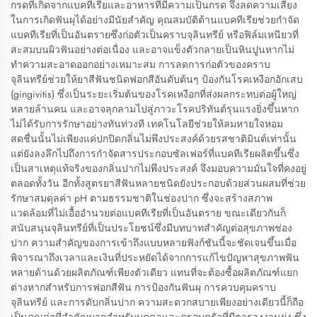
กรดที่เกิดจากแบคทีเรียและอาหารที่มีความเป็นกรด จึงลดความเสี่ยง
ในการเกิดฟันผุได้อย่างมีนัยสำคัญ คุณสมบัติต้านแบคทีเรียช่วยกำจัด
แบคทีเรียที่เป็นอันตรายซึ่งก่อตัวเป็นคราบจุลินทรีย์ หรือฟิล์มเหนียวที่
สะสมบนผิวฟันอย่างต่อเนื่อง และอาจแข็งตัวกลายเป็นหินปูนหากไม่
ทำความสะอาดออกอย่างเหมาะสม การลดการก่อตัวของคราบ
จุลินทรีย์ช่วยให้ยาสีฟันชนิดฟอกสีอันดับต้นๆ ป้องกันโรคเหงือกอักเสบ
(gingivitis) ซึ่งเป็นระยะเริ่มต้นของโรคเหงือกที่ส่งผลกระทบต่อผู้ใหญ่
หลายล้านคน และอาจลุกลามไปสู่ภาวะโรคปริทันต์รุนแรงยิ่งขึ้นหาก
ไม่ได้รับการรักษาอย่างทันท่วงที เทคโนโลยีช่วยให้ลมหายใจหอม
สดชื่นนั้นไม่เพียงแค่ปกปิดกลิ่นไม่พึงประสงค์ด้วยรสชาติมินต์เท่านั้น
แต่ยังลงลึกไปถึงการกำจัดสารประกอบซัลเฟอร์ที่แบคทีเรียผลิตขึ้นซึ่ง
เป็นสาเหตุแท้จริงของกลิ่นปากไม่พึงประสงค์ จึงมอบความมั่นใจที่คงอยู่
ตลอดทั้งวัน อีกทั้งสูตรยาสีฟันหลายชนิดยังประกอบด้วยส่วนผสมที่ช่วย
รักษาสมดุลค่า pH ตามธรรมชาติในช่องปาก ซึ่งจะสร้างสภาพ
แวดล้อมที่ไม่เอื้ออำนวยต่อแบคทีเรียที่เป็นอันตราย ขณะเดียวกันก็
สนับสนุนจุลินทรีย์ที่เป็นประโยชน์ซึ่งมีบทบาทสำคัญต่อสุขภาพช่อง
ปาก ความสำคัญของการเข้าถึงแบบหลายฟังก์ชันนี้จะชัดเจนขึ้นเมื่อ
พิจารณาถึงเวลาและเงินที่ประหยัดได้จากการแก้ไขปัญหาสุขภาพฟัน
หลายด้านด้วยผลิตภัณฑ์เพียงตัวเดียว แทนที่จะต้องซื้อผลิตภัณฑ์แยก
ต่างหากสำหรับการฟอกสีฟัน การป้องกันฟันผุ การควบคุมคราบ
จุลินทรีย์ และการดับกลิ่นปาก ความสะดวกสบายเพียงอย่างเดียวนี้ก็ถือ