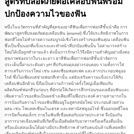
สูตรที่ปลอดภัยต่อเคลือบฟันพร้อม
ปกป้องความไวของฟัน
หนึ่งในนวัตกรรมที่สำคัญที่สุดของยาสีฟันเพื่อการฟอกสีชั้นนำคือ การ
พัฒนาสูตรที่ปลอดภัยต่อเคลือบฟัน (enamel) ซึ่งให้ประสิทธิภาพในการ
ฟอกสีโดยไม่ทำลายความสมบูรณ์เชิงโครงสร้างของฟันคุณ เคลือบฟัน
ซึ่งเป็นชั้นนอกที่แข็งแรงและทำหน้าที่ปกป้องฟันนั้น ไม่สามารถสร้าง
ใหม่ได้เมื่อถูกทำลายแล้ว ดังนั้นการรักษาไว้จึงมีความสำคัญอย่างยิ่งต่อ
สุขภาพช่องปากในระยะยาว ยาสีฟันเพื่อการฟอกสีชั้นนำจัดการ
ประเด็นนี้ผ่านระดับค่า pH ที่ปรับสมดุลอย่างรอบคอบ รวมทั้งการใส่
สารเสริมการแร่ใหม่ เช่น แคลเซียมฟอสเฟต และสารประกอบฟลูออ
ไรด์ ซึ่งไม่เพียงแต่ช่วยฟอกสีเท่านั้น แต่ยังเสริมความแข็งแรงให้กับ
เคลือบฟันอีกด้วย นี่ถือเป็นความก้าวหน้าครั้งใหญ่เมื่อเทียบกับ
ผลิตภัณฑ์ฟอกสีรุ่นก่อนๆ ที่มักก่อให้เกิดการสึกกร่อนของเคลือบฟันและ
เพิ่มความไวของฟันเป็นผลข้างเคียงที่ไม่พึงประสงค์ ความสามารถใน
การป้องกันความไวของฟันที่ฝังอยู่ในสูตรสมัยใหม่ ประกอบด้วยส่วน
ผสม เช่น โพแทสเซียมไนเตรต และสตานัสฟลูออไรด์ ซึ่งออกฤทธิ์โดย
การปิดกั้นท่อเล็กๆ ภายในฟันที่เชื่อมต่อกับปลายประสาท จึงป้องกัน
อาการปวดเฉียบพลันที่เกิดขึ้นเมื่อสัมผัสกับอาหารหรือเครื่องดื่มเย็น
หรือแม้แต่ลมเย็นได้อย่างมีประสิทธิภาพ สำหรับคนนับล้านที่เคยหลีก
เลี่ยงผลิตภัณฑ์ฟอกสีเนื่องจากประสบการณ์ที่ไม่ดีมาก่อนจากการเกิด