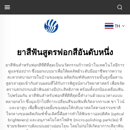
TH
ยาสีฟันสูตรฟอกสีอันดับหนึ่ง
ยาสีฟันสำหรับฟอกสีที่ดีที่สุดเป็นนวัตกรรมก้าวหน้าในเทคโนโลยีการ
ดูแลช่องปาก ซึ่งออกแบบมาเพื่อให้ผลลัพธ์ระดับมืออาชีพจากความ
สะดวกสบายภายในบ้านของคุณ ผลิตภัณฑ์ทันตกรรมขั้นสูงนี้ผสาน
สูตรล่าสุดเข้ากับส่วนผสมที่ได้รับการพิสูจน์ทางวิทยาศาสตร์ เพื่อขจัด
คราบสกปรกบนผิวฟันอย่างมีประสิทธิภาพ พร้อมทั้งปกป้องเคลือบฟัน
ไปพร้อมกัน ยาสีฟันสำหรับฟอกสีที่ดีที่สุดนี้ทำงานด้วยแนวทางแบบ
หลายกลไก ซึ่งมุ่งเป้าไปที่การเปลี่ยนสีของฟันที่เกิดจากกาแฟ ชา ไวน์
และยาสูบ เพื่อฟื้นฟูรอยยิ้มของคุณให้กลับมาสดใสตามธรรมชาติ
ใจกลางของผลิตภัณฑ์ชั้นเลิศนี้คือสารทำให้ฟันขาวออปติคัล (optical
brighteners) และอนุภาคไมโครโพลิช (micro-polishing particles) ที่
ช่วยขจัดคราบฝังแน่นอย่างอ่อนโยน โดยไม่ก่อให้เกิดอาการเสียวฟัน