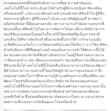
ส่วนผสมออกฤทธิ์สัมผัสกับฟันยาวนานที่สุด ความสำคัญของ
เทคโนโลยีนี้ไม่อาจประเมินค่าได้สำหรับผู้ที่ประสบปัญหาฟันเหลือง
หรือหมองคล้ำ แม้จะแปรงฟันอย่างสม่ำเสมอด้วยยาสีฟันทั่วไป ผู้ที่ชื่น
ชอบกาแฟ ผู้ดื่มชา ผู้ที่ชื่นชอบไวน์แดง และอดีตผู้สูบบุหรี่ ต่างพบว่า
ผลิตภัณฑ์เหล่านี้มีคุณค่าอย่างยิ่ง เพราะสามารถกำจัดคราบสกปรกที่
ฝังแน่นซึ่งยาสีฟันทั่วไปไม่สามารถจัดการได้อย่างมีประสิทธิภาพ การ
ฟอกสีฟันแบบค่อยเป็นค่อยไปนี้ช่วยให้ได้ผลลัพธ์ที่ดูเป็นธรรมชาติ
แทนที่จะได้สีขาวจัดเกินจริงซึ่งอาจเกิดขึ้นจากวิธีการรักษาแบบมือ
อาชีพที่รุนแรงเกินไป งานวิจัยทางคลินิกแสดงให้เห็นว่า การใช้ยาสีฟัน
สำหรับฟันขาวที่ดีที่สุดอย่างสม่ำเสมอนั้นสามารถทำให้ฟันขาวขึ้นได้
หลายเฉดตามมาตรวัดสีฟันทางทันตกรรม โดยผู้ใช้หลายคนรายงาน
ว่ามีคนรอบข้าง เช่น เพื่อนและครอบครัว ชมเชยถึงความเปลี่ยนแปลง
ที่สังเกตเห็นได้ เทคโนโลยีนี้เป็นผลสืบเนื่องมาจากงานวิจัยและพัฒนา
ที่ดำเนินมายาวนานหลายปีโดยบริษัทผู้นำด้านการดูแลช่องปาก ซึ่ง
ลงทุนอย่างหนักในการศึกษาความรู้ด้านเคมีของการเปลี่ยนสีฟัน และ
พัฒนาโซลูชันที่ปลอดภัยและมีประสิทธิภาพ ข้อเสนอคุณค่าของ
เทคโนโลยีนี้จึงขยายออกไปไกลกว่าเพียงแค่ด้านความสวยงามเท่านั้น
เพราะการขจัดคราบสกปรกบนผิวฟันยังช่วยกำจัดแหล่งอาศัยของ
แบคทีเรียด้วย ซึ่งส่งผลดีต่อสุขอนามัยช่องปากโดยรวม และอาจช่วย
ลดความเสี่ยงของการเกิดฟันผุและโรคเหงือกด้วย