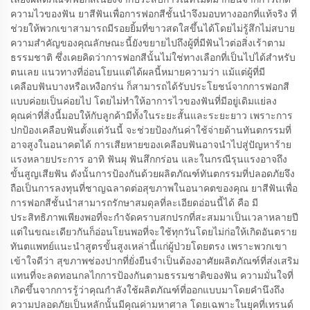
ความไวของฟัน ยาสีฟันเพื่อการฟอกสีชั้นนำจึงมอบทางออกที่แท้จริง ที่
ช่วยให้พวกเขาสามารถมีรอยยิ้มที่ขาวสดใสขึ้นได้โดยไม่รู้สึกไม่สบาย
ความสำคัญของคุณลักษณะนี้ยังขยายไปถึงผู้ที่มีฟันไวต่อสิ่งเร้าตาม
ธรรมชาติ ซึ่งเคยคิดว่าการฟอกสีนั้นไม่ใช่ทางเลือกที่เป็นไปได้สำหรับ
ตนเลย แนวทางที่อ่อนโยนแต่ได้ผลนี้หมายความว่า แม้แต่ผู้ที่มี
เคลือบฟันบางหรือเหงือกร่น ก็สามารถได้รับประโยชน์จากการฟอกสี
แบบค่อยเป็นค่อยไป โดยไม่ทำให้อาการไวของฟันที่มีอยู่เดิมแย่ลง
คุณค่าที่สิ่งนี้มอบให้กับลูกค้ามีทั้งในระยะสั้นและระยะยาว เพราะการ
ปกป้องเคลือบฟันตั้งแต่วันนี้ จะช่วยป้องกันค่าใช้จ่ายด้านทันตกรรมที่
อาจสูงในอนาคตได้ การเสียหายของเคลือบฟันอาจนำไปสู่ปัญหาร้าย
แรงหลายประการ อาทิ ฟันผุ ฟันสึกกร่อน และในกรณีรุนแรงอาจถึง
ขั้นสูญเสียฟัน ดังนั้นการป้องกันด้วยผลิตภัณฑ์ทันตกรรมที่ปลอดภัยจึง
ถือเป็นการลงทุนที่ชาญฉลาดต่อสุขภาพในอนาคตของคุณ ยาสีฟันเพื่อ
การฟอกสีชั้นนำสามารถรักษาสมดุลที่ละเอียดอ่อนนี้ได้ คือ มี
ประสิทธิภาพเพียงพอที่จะกำจัดคราบสกปรกที่สะสมมาเป็นเวลาหลายปี
แต่ในขณะเดียวกันก็อ่อนโยนพอที่จะใช้ทุกวันโดยไม่ก่อให้เกิดอันตราย
ทันตแพทย์แนะนำสูตรขั้นสูงเหล่านี้แก่ผู้ป่วยโดยตรง เพราะพวกเขา
เข้าใจดีว่า สุขภาพช่องปากที่ยั่งยืนจำเป็นต้องอาศัยผลิตภัณฑ์ที่ส่งเสริม
แทนที่จะลดทอนกลไกการป้องกันตามธรรมชาติของฟัน ความมั่นใจที่
เกิดขึ้นจากการรู้ว่าคุณกำลังใช้ผลิตภัณฑ์ที่ออกแบบมาโดยคำนึงถึง
ความปลอดภัยเป็นหลักนั้นมีคุณค่ามหาศาล โดยเฉพาะในยุคที่เทรนด์