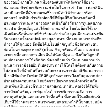
ของรอยยิ้มภายในเวลาเพียงสองสัปดาห์หลังจากใช้อย่าง
สม่ำเสมอ ซึ่งช่วยขจัดความจำเป็นในการเข้ารับการฟอกสีฟัน
แบบมืออาชีพที่มีราคาแพงซึ่งอาจมีค่าใช้จ่ายหลายร้อย
ดอลลาร์ ยาสีฟันสำหรับฟอกสีที่ดีที่สุดนี้จึงเป็นทางเลือกที่
ประหยัดกว่าและสามารถผสานเข้ากับกิจวัตรการดูแลสุขภาพ
ช่องปากที่คุณมีอยู่แล้วได้อย่างกลมกลืน โดยไม่ต้องใช้เวลา
เพิ่มเติมหรือขั้นตอนที่ซับซ้อนแต่อย่างใด คุณเพียงแค่แปรงฟัน
วันละสองครั้งตามปกติ และสูตรเฉพาะที่ออกแบบมาอย่างดีจะ
ทำงานให้คุณเอง อีกข้อได้เปรียบสำคัญหนึ่งคือลักษณะอัน
อ่อนโยนของสูตรฟอกสีรุ่นใหม่ ซึ่งถูกพัฒนาขึ้นอย่างเฉพาะ
เจาะจงเพื่อลดอาการเสียวฟันให้น้อยที่สุด — ซึ่งเป็นปัญหาที่
พบบ่อยจากการใช้ผลิตภัณฑ์ฟอกสีรุ่นเก่า นั่นหมายความว่า
คุณสามารถมีรอยยิ้มที่เปล่งประกายได้โดยไม่ต้องทนกับความ
ไม่สบายใจที่มักเกิดขึ้นร่วมกับกระบวนการฟอกสีฟัน นอกจาก
นี้ ยาสีฟันสำหรับฟอกสีที่ดีที่สุดยังมอบการป้องกันสุขภาพช่อง
ปากอย่างครอบคลุม โดยจัดการปัญหาหลายด้านพร้อมกัน
แทนที่จะเน้นเพียงด้านความสวยงามเท่านั้น คุณจึงได้รับทั้ง
การป้องกันฟันผุจากฟลูออไรด์ การขจัดคราบพลัค การ
ควบคุมหินปูน และลมหายใจที่สดชื่น ทั้งหมดนี้ในผลิตภัณฑ์
เดียวที่ใช้งานสะดวก แนวทางแบบหลายหน้าที่นี้ช่วยประหยัด