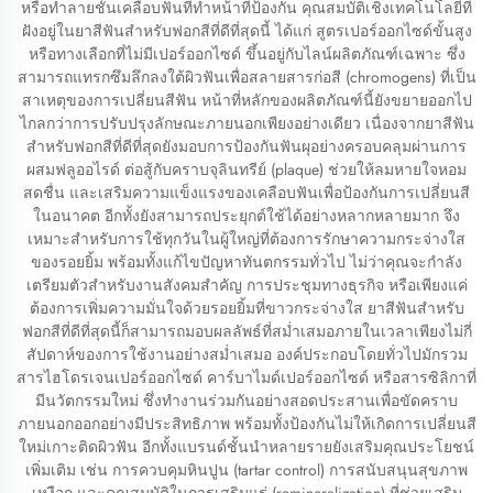
หรือทำลายชั้นเคลือบฟันที่ทำหน้าที่ป้องกัน คุณสมบัติเชิงเทคโนโลยีที่
ฝังอยู่ในยาสีฟันสำหรับฟอกสีที่ดีที่สุดนี้ ได้แก่ สูตรเปอร์ออกไซด์ขั้นสูง
หรือทางเลือกที่ไม่มีเปอร์ออกไซด์ ขึ้นอยู่กับไลน์ผลิตภัณฑ์เฉพาะ ซึ่ง
สามารถแทรกซึมลึกลงใต้ผิวฟันเพื่อสลายสารก่อสี (chromogens) ที่เป็น
สาเหตุของการเปลี่ยนสีฟัน หน้าที่หลักของผลิตภัณฑ์นี้ยังขยายออกไป
ไกลกว่าการปรับปรุงลักษณะภายนอกเพียงอย่างเดียว เนื่องจากยาสีฟัน
สำหรับฟอกสีที่ดีที่สุดยังมอบการป้องกันฟันผุอย่างครอบคลุมผ่านการ
ผสมฟลูออไรด์ ต่อสู้กับคราบจุลินทรีย์ (plaque) ช่วยให้ลมหายใจหอม
สดชื่น และเสริมความแข็งแรงของเคลือบฟันเพื่อป้องกันการเปลี่ยนสี
ในอนาคต อีกทั้งยังสามารถประยุกต์ใช้ได้อย่างหลากหลายมาก จึง
เหมาะสำหรับการใช้ทุกวันในผู้ใหญ่ที่ต้องการรักษาความกระจ่างใส
ของรอยยิ้ม พร้อมทั้งแก้ไขปัญหาทันตกรรมทั่วไป ไม่ว่าคุณจะกำลัง
เตรียมตัวสำหรับงานสังคมสำคัญ การประชุมทางธุรกิจ หรือเพียงแค่
ต้องการเพิ่มความมั่นใจด้วยรอยยิ้มที่ขาวกระจ่างใส ยาสีฟันสำหรับ
ฟอกสีที่ดีที่สุดนี้ก็สามารถมอบผลลัพธ์ที่สม่ำเสมอภายในเวลาเพียงไม่กี่
สัปดาห์ของการใช้งานอย่างสม่ำเสมอ องค์ประกอบโดยทั่วไปมักรวม
สารไฮโดรเจนเปอร์ออกไซด์ คาร์บาไมด์เปอร์ออกไซด์ หรือสารซิลิกาที่
มีนวัตกรรมใหม่ ซึ่งทำงานร่วมกันอย่างสอดประสานเพื่อขัดคราบ
ภายนอกออกอย่างมีประสิทธิภาพ พร้อมทั้งป้องกันไม่ให้เกิดการเปลี่ยนสี
ใหม่เกาะติดผิวฟัน อีกทั้งแบรนด์ชั้นนำหลายรายยังเสริมคุณประโยชน์
เพิ่มเติม เช่น การควบคุมหินปูน (tartar control) การสนับสนุนสุขภาพ