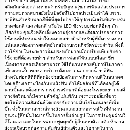
ค่าใช้จ่ายของคุณ เนื่องจากลดความจำเป็นในการซื้อ
ผลิตภัณฑ์แยกต่างหากสำหรับปัญหาสุขภาพฟันแต่ละประเภท
ความสะดวกสบายยังเป็นปัจจัยที่ไม่อาจประเมินค่าได้ เพราะ
ยาสีฟันสำหรับฟอกสีที่ดีที่สุดไม่ต้องใช้อุปกรณ์เสริมพิเศษ เช่น
ถาดฟอกสี แผ่นฟอกสี หรือไฟ LED ซึ่งระบบฟอกสีอื่นๆ มัก
เรียกร้อง คุณจึงหลีกเลี่ยงความยุ่งยากและสิ่งสกปรกจากการ
ใช้งานที่ซับซ้อน ทำให้เหมาะอย่างยิ่งสำหรับผู้ที่มีตารางงาน
แน่นและต้องการผลลัพธ์โดยไม่รบกวนกิจวัตรประจำวัน ทั้งนี้
ค่าใช้จ่ายในระยะยาวนั้นประหยัดมากเมื่อเปรียบเทียบกับค่า
ใช้จ่ายที่ต้องจ่ายซ้ำๆ สำหรับการฟอกสีฟันแบบมืออาชีพ
เนื่องจากหลอดเดียวสามารถใช้ได้นานหลายสัปดาห์ในราคา
เพียงเศษเสี้ยวของค่าบริการดังกล่าว นอกจากนี้ ยาสีฟัน
สำหรับฟอกสีที่ดีที่สุดยังช่วยป้องกันการเกิดคราบสีในอนาคต
โดยสร้างเกราะป้องกันบนผิวฟัน ทำให้ผลลัพธ์ที่ได้คงอยู่ได้
นานขึ้นและต้องการการบำรุงรักษาที่น้อยลงในระยะยาว ผลดี
ทางจิตวิทยาก็มีความสำคัญไม่แพ้กัน เพราะรอยยิ้มที่ขาว
สดใสมีความสัมพันธ์โดยตรงกับความมั่นใจในตนเองที่เพิ่ม
ขึ้น ทั้งในสถานการณ์ทางสังคมและสถานการณ์ในที่ทำงาน
คุณจะรู้สึกมั่นใจมากขึ้นในการยิ้มถ่ายรูป ในการประชุมผ่านวิ
ดีโอคอล และในการพบปะพูดคุยกับผู้อื่นแบบตัวต่อตัว ซึ่งอาจ
ส่งผลเชิงบวกต่อความสัมพันธ์ส่วนตัวและโอกาสในการ