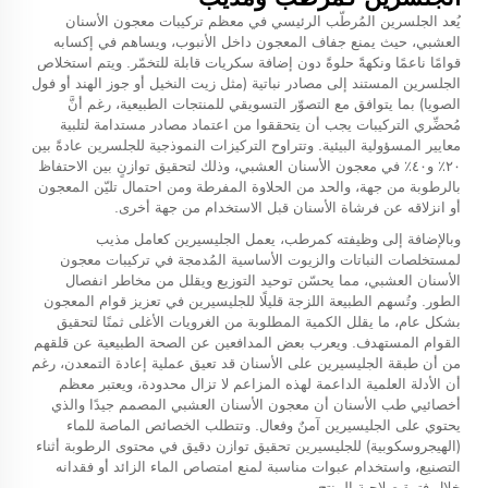
يُعد الجلسرين المُرطّب الرئيسي في معظم تركيبات معجون الأسنان
العشبي، حيث يمنع جفاف المعجون داخل الأنبوب، ويساهم في إكسابه
قوامًا ناعمًا ونكهةً حلوةً دون إضافة سكريات قابلة للتخمّر. ويتم استخلاص
الجلسرين المستند إلى مصادر نباتية (مثل زيت النخيل أو جوز الهند أو فول
الصويا) بما يتوافق مع التصوّر التسويقي للمنتجات الطبيعية، رغم أنَّ
مُحضِّري التركيبات يجب أن يتحققوا من اعتماد مصادر مستدامة لتلبية
معايير المسؤولية البيئية. وتتراوح التركيزات النموذجية للجلسرين عادةً بين
٢٠٪ و٤٠٪ في معجون الأسنان العشبي، وذلك لتحقيق توازنٍ بين الاحتفاظ
بالرطوبة من جهة، والحد من الحلاوة المفرطة ومن احتمال تليّن المعجون
أو انزلاقه عن فرشاة الأسنان قبل الاستخدام من جهة أخرى.
وبالإضافة إلى وظيفته كمرطب، يعمل الجليسيرين كعامل مذيب
لمستخلصات النباتات والزيوت الأساسية المُدمجة في تركيبات معجون
الأسنان العشبي، مما يحسّن توحيد التوزيع ويقلل من مخاطر انفصال
الطور. وتُسهم الطبيعة اللزجة قليلًا للجليسيرين في تعزيز قوام المعجون
بشكل عام، ما يقلل الكمية المطلوبة من الغرويات الأغلى ثمنًا لتحقيق
القوام المستهدف. ويعرب بعض المدافعين عن الصحة الطبيعية عن قلقهم
من أن طبقة الجليسيرين على الأسنان قد تعيق عملية إعادة التمعدن، رغم
أن الأدلة العلمية الداعمة لهذه المزاعم لا تزال محدودة، ويعتبر معظم
أخصائيي طب الأسنان أن معجون الأسنان العشبي المصمم جيدًا والذي
يحتوي على الجليسيرين آمنٌ وفعال. وتتطلب الخصائص الماصة للماء
(الهيجروسكوبية) للجليسيرين تحقيق توازن دقيق في محتوى الرطوبة أثناء
التصنيع، واستخدام عبوات مناسبة لمنع امتصاص الماء الزائد أو فقدانه
خلال فترة صلاحية المنتج.