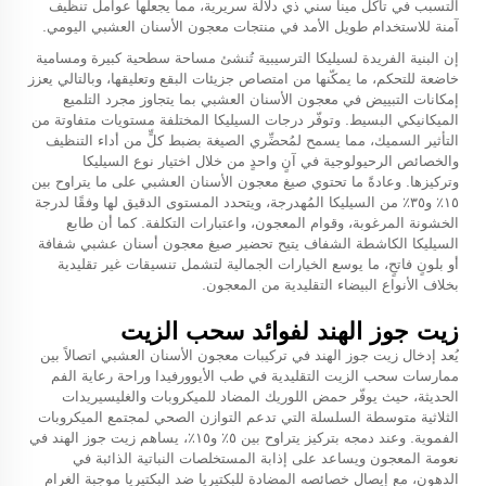
التسبب في تآكل مينا سني ذي دلالة سريرية، مما يجعلها عوامل تنظيف
آمنة للاستخدام طويل الأمد في منتجات معجون الأسنان العشبي اليومي.
إن البنية الفريدة لسيليكا الترسيبية تُنشئ مساحة سطحية كبيرة ومسامية
خاضعة للتحكم، ما يمكّنها من امتصاص جزيئات البقع وتعليقها، وبالتالي يعزز
إمكانات التبييض في معجون الأسنان العشبي بما يتجاوز مجرد التلميع
الميكانيكي البسيط. وتوفّر درجات السيليكا المختلفة مستويات متفاوتة من
التأثير السميك، مما يسمح لمُحضِّري الصيغة بضبط كلٍّ من أداء التنظيف
والخصائص الرحيولوجية في آنٍ واحدٍ من خلال اختيار نوع السيليكا
وتركيزها. وعادةً ما تحتوي صيغ معجون الأسنان العشبي على ما يتراوح بين
١٥٪ و٣٥٪ من السيليكا المُهدرجة، ويتحدد المستوى الدقيق لها وفقًا لدرجة
الخشونة المرغوبة، وقوام المعجون، واعتبارات التكلفة. كما أن طابع
السيليكا الكاشطة الشفاف يتيح تحضير صيغ معجون أسنان عشبي شفافة
أو بلونٍ فاتحٍ، ما يوسع الخيارات الجمالية لتشمل تنسيقات غير تقليدية
بخلاف الأنواع البيضاء التقليدية من المعجون.
زيت جوز الهند لفوائد سحب الزيت
يُعد إدخال زيت جوز الهند في تركيبات معجون الأسنان العشبي اتصالاً بين
ممارسات سحب الزيت التقليدية في طب الأيوورفيدا وراحة رعاية الفم
الحديثة، حيث يوفّر حمض اللوريك المضاد للميكروبات والغليسيريدات
الثلاثية متوسطة السلسلة التي تدعم التوازن الصحي لمجتمع الميكروبات
الفموية. وعند دمجه بتركيز يتراوح بين ٥٪ و١٥٪، يساهم زيت جوز الهند في
نعومة المعجون ويساعد على إذابة المستخلصات النباتية الذائبة في
الدهون، مع إيصال خصائصه المضادة للبكتيريا ضد البكتيريا موجبة الغرام