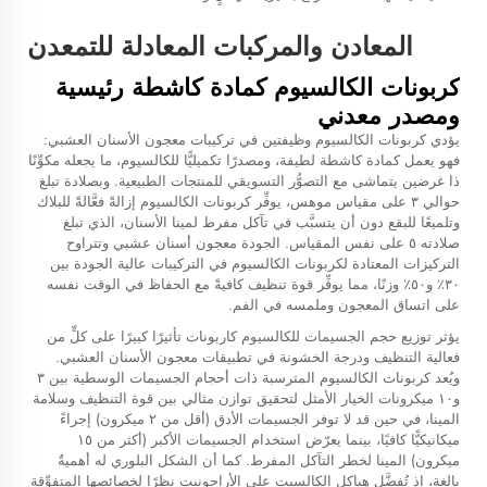
المعادن والمركبات المعادلة للتمعدن
كربونات الكالسيوم كمادة كاشطة رئيسية
ومصدر معدني
يؤدي كربونات الكالسيوم وظيفتين في تركيبات معجون الأسنان العشبي:
فهو يعمل كمادة كاشطة لطيفة، ومصدرًا تكميليًّا للكالسيوم، ما يجعله مكوِّنًا
ذا غرضين يتماشى مع التصوُّر التسويقي للمنتجات الطبيعية. وبصلادة تبلغ
حوالي ٣ على مقياس موهس، يوفِّر كربونات الكالسيوم إزالةً فعَّالةً للبلاك
وتلميعًا للبقع دون أن يتسبَّب في تآكل مفرط لمينا الأسنان، الذي تبلغ
صلادته ٥ على نفس المقياس. الجودة
معجون أسنان عشبي
وتتراوح
التركيزات المعتادة لكربونات الكالسيوم في التركيبات عالية الجودة بين
٣٠٪ و٥٠٪ وزنًا، مما يوفِّر قوة تنظيف كافيةً مع الحفاظ في الوقت نفسه
على اتساق المعجون وملمسه في الفم.
يؤثر توزيع حجم الجسيمات للكالسيوم كاربونات تأثيرًا كبيرًا على كلٍّ من
فعالية التنظيف ودرجة الخشونة في تطبيقات معجون الأسنان العشبي.
ويُعد كربونات الكالسيوم المترسبة ذات أحجام الجسيمات الوسطية بين ٣
و١٠ ميكرونات الخيار الأمثل لتحقيق توازن مثالي بين قوة التنظيف وسلامة
المينا، في حين قد لا توفر الجسيمات الأدق (أقل من ٢ ميكرون) إجراءً
ميكانيكيًّا كافيًا، بينما يعرّض استخدام الجسيمات الأكبر (أكثر من ١٥
ميكرون) المينا لخطر التآكل المفرط. كما أن الشكل البلوري له أهميةٌ
بالغة، إذ تُفضَّل هياكل الكالسيت على الأراجونيت نظرًا لخصائصها المتفوِّقة