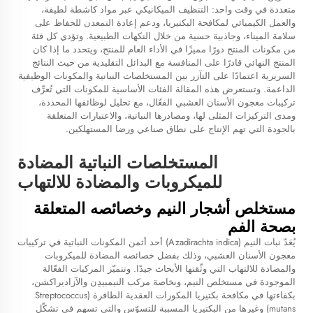
متعددة في وقت واحد: التنظيف الميكانيكي عبر مواد كاشطة لطيفة،
والعمل الكيميائي لمكافحة البكتيريا، ودعم إعادة التمعدن للحفاظ على
سلامة الميناء، وجاذبية حسية من خلال النكهات الطبيعية. وتؤدي كل فئة
من مكونات المنتج دورًا مميزًا في الأداء العام للمنتج، ويتحدد ما إذا كان
المنتج النهائي قادرًا على المنافسة مع البدائل التقليدية من حيث النتائج
السريرية اعتمادًا على التآزر بين المستخلصات النباتية والمكونات الوظيفية
الداعمة. وتستعرض هذه المقالة الفئات الأساسية للمكونات التي تُعرِّف
تركيبات معجون الأسنان العشبي الفعّال، مع تحليل لوظائفها المحددة،
ومدى التركيزات المثلى لها، ومصادرها النباتية، والاعتبارات المتعلقة
بالجودة التي تهم الإنتاج على نطاق صناعي ورضا المستهلكين.
المستخلصات النباتية المضادة
للميكروبات والمضادة للالتهاب
مستخلص أشجار النيم وخصائصه المتعلقة
بصحة الفم
يُعَدّ نبات النيم (Azadirachta indica) أحد أثمن المكونات النباتية في تركيبات
معجون الأسنان العشبي، وذلك بفضل خصائصه المضادة للميكروبات
والمضادة للالتهاب التي وثّقتها الأبحاث جيدًا. وتتميّز المركبات الفعّالة
الموجودة في مستخلص النيم، وبخاصة مركب النيمبيدِن والآزاديراكشن،
بكفاءتها في مكافحة بكتيريا المكورات العقدية الطافرة (Streptococcus
mutans) وغيرها من البكتيريا المسببة للتسوّس والتي تسهم في تشكّل