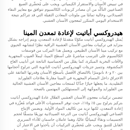
في تبييض الأسنان والاستقرار الكيميائي. ويجب على مُحضِّري الصيغ
الصناعيين التأكُّد من أن مصادر كربونات الكالسيوم تتوافق مع معايير النقاء
الصيدلاني، وخالية تمامًا من ملوثات المعادن الثقيلة التي قد تتراكم نتيجة
الاستخدام اليومي المتكرر لمعجون الأسنان العشبي.
هيدروكسي أباتيت لإعادة تمعدن المينا
يُمثل الهيدروكسي أباتيت مكوّنًا متقدمًا لإعادة التمعدن، ويتم إدراجه بشكل
متزايد في تركيبات معاجين الأسنان العشبية الراقية نظرًا لتشابهه الحيوي
مع تركيب مينا الأسنان الطبيعي. ويعمل هذا المركب من فوسفات
الكالسيوم على الترسب مباشرةً على أسطح المينا، ليملأ العيوب المجهرية
والآفات النخرية المبكرة، كما يقلل من الحساسية الناتجة عن أنابيب العاج
المكشوفة. وتتميز جزيئات الهيدروكسي أباتيت النانوية التي تتراوح أحجامها
بين ٢٠ و٨٠ نانومترًا بالالتصاق الأفضل بأسطح الأسنان وقدرتها الفائقة على
الاختراق داخل المسام المجهرية في المينا مقارنةً بعلاجات الفلورايد
التقليدية، ما يجعلها خيارًا جذّابًا لمنتجات معاجين الأسنان العشبية الخالية
من الفلورايد والموجَّهة إلى المستهلكين المهتمين بالصحة.
تتضمن تركيبات معجون الأسنان العشبي الفعّال عادةً الهيدروكسي أباتيت
بتركيز يتراوح بين ٥٪ و١٥٪، حيث توفر المستويات الأعلى فوائد مُعزَّزة في
إعادة التمعدن، لكنها تزيد من تكاليف المواد الأولية. ويضمن الإنتاج
الصناعي للهيدروكسي أباتيت من الدرجة الصيدلانية توزيعًا متسقًّا لحجم
الجسيمات ونقاءً كيميائيًّا عاليًا، وهما عاملان حاسمان للأداء السريري
القابل للتنبؤ. ويجب على مُحضِّري التركيبات أن يأخذوا في الاعتبار أن