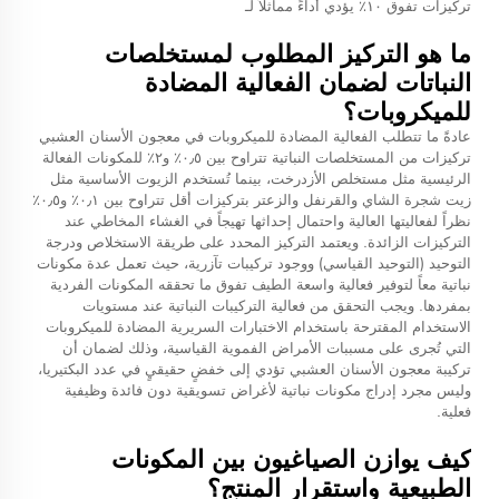
تركيزات تفوق ١٠٪ يؤدي أداءً مماثلاً لـ
ما هو التركيز المطلوب لمستخلصات
النباتات لضمان الفعالية المضادة
للميكروبات؟
عادةً ما تتطلب الفعالية المضادة للميكروبات في معجون الأسنان العشبي
تركيزات من المستخلصات النباتية تتراوح بين ٠٫٥٪ و٢٪ للمكونات الفعالة
الرئيسية مثل مستخلص الأزدرخت، بينما تُستخدم الزيوت الأساسية مثل
زيت شجرة الشاي والقرنفل والزعتر بتركيزات أقل تتراوح بين ٠٫١٪ و٠٫٥٪
نظراً لفعاليتها العالية واحتمال إحداثها تهيجاً في الغشاء المخاطي عند
التركيزات الزائدة. ويعتمد التركيز المحدد على طريقة الاستخلاص ودرجة
التوحيد (التوحيد القياسي) ووجود تركيبات تآزرية، حيث تعمل عدة مكونات
نباتية معاً لتوفير فعالية واسعة الطيف تفوق ما تحققه المكونات الفردية
بمفردها. ويجب التحقق من فعالية التركيبات النباتية عند مستويات
الاستخدام المقترحة باستخدام الاختبارات السريرية المضادة للميكروبات
التي تُجرى على مسببات الأمراض الفموية القياسية، وذلك لضمان أن
تركيبة معجون الأسنان العشبي تؤدي إلى خفضٍ حقيقيٍ في عدد البكتيريا،
وليس مجرد إدراج مكونات نباتية لأغراض تسويقية دون فائدة وظيفية
فعلية.
كيف يوازن الصياغيون بين المكونات
الطبيعية واستقرار المنتج؟