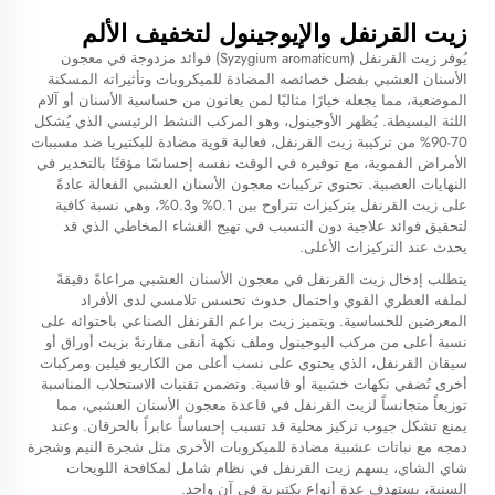
زيت القرنفل والإيوجينول لتخفيف الألم
يُوفر زيت القرنفل (Syzygium aromaticum) فوائد مزدوجة في معجون
الأسنان العشبي بفضل خصائصه المضادة للميكروبات وتأثيراته المسكنة
الموضعية، مما يجعله خيارًا مثاليًا لمن يعانون من حساسية الأسنان أو آلام
اللثة البسيطة. يُظهر الأوجينول، وهو المركب النشط الرئيسي الذي يُشكل
70-90% من تركيبة زيت القرنفل، فعالية قوية مضادة للبكتيريا ضد مسببات
الأمراض الفموية، مع توفيره في الوقت نفسه إحساسًا مؤقتًا بالتخدير في
النهايات العصبية. تحتوي تركيبات معجون الأسنان العشبي الفعالة عادةً
على زيت القرنفل بتركيزات تتراوح بين 0.1% و0.3%، وهي نسبة كافية
لتحقيق فوائد علاجية دون التسبب في تهيج الغشاء المخاطي الذي قد
يحدث عند التركيزات الأعلى.
يتطلب إدخال زيت القرنفل في معجون الأسنان العشبي مراعاةً دقيقةً
لملفه العطري القوي واحتمال حدوث تحسس تلامسي لدى الأفراد
المعرضين للحساسية. ويتميز زيت براعم القرنفل الصناعي باحتوائه على
نسبة أعلى من مركب اليوجينول وملف نكهة أنقى مقارنةً بزيت أوراق أو
سيقان القرنفل، الذي يحتوي على نسب أعلى من الكاريو فيلين ومركبات
أخرى تُضفي نكهات خشبية أو قاسية. وتضمن تقنيات الاستحلاب المناسبة
توزيعاً متجانساً لزيت القرنفل في قاعدة معجون الأسنان العشبي، مما
يمنع تشكل جيوب تركيز محلية قد تسبب إحساساً عابراً بالحرقان. وعند
دمجه مع نباتات عشبية مضادة للميكروبات الأخرى مثل شجرة النيم وشجرة
شاي الشاي، يسهم زيت القرنفل في نظام شامل لمكافحة اللويحات
السنية، يستهدف عدة أنواع بكتيرية في آنٍ واحد.