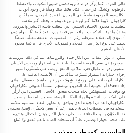
عالي الجودة، كما يوفّر فوائد ثانوية تشمل تعليق المكونات والاحتفاظ
بالرطوبة. ويُشكّل كاراجينان الكابا هلامًا صلبًا وهشًّا في وجود أيونات
الكالسيوم الموجودة طبيعيًّا في المعادن المُعيدة للتمعدن، بينما يُنتج
كاراجينان الآيوتا هلامًا أكثر ليونة ومرونة، وهو ما يجعله أكثر ملاءمة
لتطبيقات معجون الأسنان العشبي التي تتطلب قابلية الانتشار والمرونة.
وعادةً ما توفر التركيزات الواقعة بين ٠٫٥٪ و١٫٥٪ تعديلًا مثاليًّا للقوام دون
أن تؤدي إلى صلابة مفرطة، رغم أن المستويات الدقيقة تتطلّب ضبطًا
يعتمد على نوع الكاراتينان المحدّد والمكونات الأخرى في تركيبة معجون
الأسنان العشبي.
يمكن أن يؤثر التفاعل بين الكاراجينان والبروتينات، بما في ذلك البروتينات
الموجودة في بعض المستخلصات النباتية، على استقرار ومعجون الأسنان
العشبي وقوامه طوال فترة صلاحية المنتج. ويجب على مُحضِّري الصيغ
إجراء اختبارات استقرار مُسرَّعة للتأكد من أن الأنظمة القائمة على
الكاراجينان تحافظ على لزوجةٍ ثابتةٍ ولا تظهر فيها ظاهرة الانفصال المائي
(Syneresis) أو الحبيبية أثناء التخزين. وينسجم المنشأ الطبيعي للكاراجينان
مع توقعات المستهلكين تجاه منتجات معجون الأسنان العشبي التي تُركِّز
على المكونات النباتية والمواد الفعَّالة المستخلصة من المحيط. ويضمن
الكاراجينان الغذائي الجودة الذي يتوافق مع معايير النقاء المناسبة سلامة
استخدامه في تطبيقات العناية بالفم، رغم أن بعض مُحضِّري الصيغ يتجنبون
هذا المكوِّن بسبب المناقشات الجارية حول الكاراجينان المتحلِّل وتأثيره
على صحة الجهاز الهضمي، علماً أن منتجات العناية بالفم تُبصَق ولا تُبتلع.
الجلسرين كمرطب ومذيب