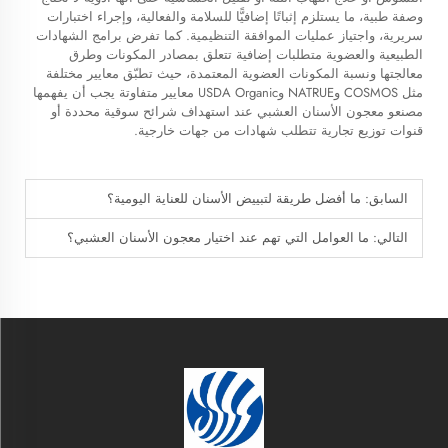
وصفة طبية، ما يستلزم إثباتًا إضافيًّا للسلامة والفعالية، وإجراء اختبارات
سريرية، واجتياز عمليات الموافقة التنظيمية. كما تفرض برامج الشهادات
الطبيعية والعضوية متطلبات إضافية تتعلق بمصادر المكونات وطرق
معالجتها ونسبة المكونات العضوية المعتمدة، حيث تطبّق معايير مختلفة
مثل COSMOS وNATRUE وUSDA Organic معايير متفاوتة يجب أن يفهمها
مصنعو معجون الأسنان العشبي عند استهداف شرائح سوقية محددة أو
قنوات توزيع تجارية تتطلب شهادات من جهات خارجية.
السابق:
ما أفضل طريقة لتبييض الأسنان للعناية اليومية؟
التالي:
ما العوامل التي تهم عند اختيار معجون الأسنان العشبي؟