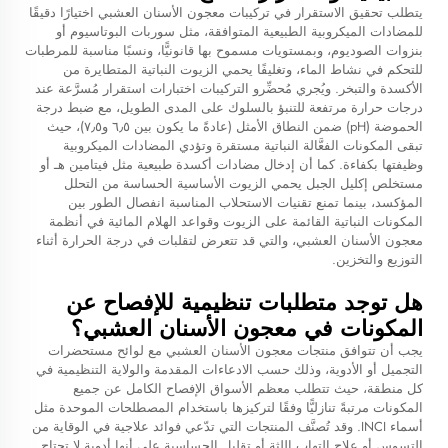
يتطلب تحقيق الاستقرار في تركيبات معجون الأسنان العشبي اختيارًا دقيقًا
للمضادات الميكروبية الطبيعية المتوافقة، مثل سوربات البوتاسيوم أو
بنزوات الصوديوم، وبمستويات مسموح بها قانونيًّا، ونسبًا مناسبة للمرطبات
للتحكم في نشاط الماء، وتغليفًا يحمي الزيوت النباتية المتطايرة من
الأكسدة والتبخر. ويُجري مُحضِّرو التركيبات اختبارات استقرار مُسرَّعة عند
درجات حرارة مرتفعة للتنبؤ بالسلوك على المدى الطويل، مع ضبط درجة
الحموضة (pH) ضمن النطاق الأمثل (عادةً ما يكون بين ٦٫٥ و٧٫٥)، حيث
تبقى المكونات الفعَّالة النباتية مستقرة وتؤدي المضادات الميكروبية
وظيفتها بكفاءة. كما أن إدخال مضادات أكسدة طبيعية مثل فيتامين هـ أو
مستخلص إكليل الجبل يحمي الزيوت الأساسية الحساسة من التحلل
المؤكسد، بينما تمنع تقنيات الاستحلاب المناسبة انفصال الطور بين
المكونات النباتية القائمة على الزيوت وقواعد الهلام المائية في أنظمة
معجون الأسنان العشبي، والتي قد تتعرض لتقلبات في درجة الحرارة أثناء
التوزيع والتخزين.
هل توجد متطلبات تنظيمية للإفصاح عن
المكونات في معجون الأسنان العشبي؟
يجب أن تتوافق منتجات معجون الأسنان العشبي مع لوائح مستحضرات
التجميل أو الأدوية، وذلك حسب الادعاءات المقدمة والولاية التنظيمية في
كل منطقة، حيث تتطلب معظم الأسواق الإفصاح الكامل عن جميع
المكونات مرتبةً تنازليًّا وفقًا لتركيزها باستخدام المصطلحات الموحدة مثل
أسماء INCI. وقد تُصنَّف المنتجات التي تدّعي فوائد علاجية في الوقاية من
التسوس أو علاج التهاب اللثة أو تقليل الحساسية على أنها أدوية لا تحتاج