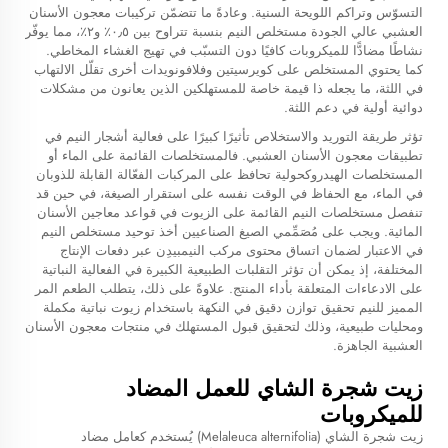
التسوّس وتراكم اللويحة السنية. وعادةً ما تتضمّن تركيبات معجون الأسنان
العشبي عالي الجودة مستخلص النيم بنسبة تتراوح بين ٠٫٥٪ و٢٪، مما يوفّر
نشاطًا مضادًّا للميكروبات كافيًا دون التسبّب في تهيج الغشاء المخاطي.
كما يحتوي المستخلص على كويرسيتين وفلافونويدات أخرى تقلّل الالتهاب
في اللثة، ما يجعله ذا قيمة خاصة للمستهلكين الذين يعانون من مشكلات
دوائية أولية في دعم اللثة.
تؤثر طريقة التوريد والاستخلاص تأثيرًا كبيرًا على فعالية أشجار النيم في
تطبيقات معجون الأسنان العشبي. فالمستخلصات القائمة على الماء أو
المستخلصات الهيدروكحولية تحافظ على المركبات الفعّالة القابلة للذوبان
في الماء، مع الحفاظ في الوقت نفسه على استقرار الصيغة، في حين قد
تنفصل مستخلصات النيم القائمة على الزيوت في قواعد معاجين الأسنان
المائية. ويجب على مُصَمِّمي الصيغ الصناعيين أخذ توحيد مستخلص النيم
في الاعتبار لضمان اتساق محتوى مركب النيمبيدِن عبر دفعات الإنتاج
المختلفة، إذ يمكن أن تؤثر التقلبات الطبيعية الكبيرة في الفعالية النباتية
على الادعاءات المتعلقة بأداء المنتج. علاوةً على ذلك، يتطلب الطعم المر
المميز للنيم تحقيق توازن دقيق في النكهة باستخدام زيوت نباتية مكملة
ومحليات طبيعية، وذلك لتحقيق قبول المستهلك في منتجات معجون الأسنان
العشبية الجاهزة.
زيت شجرة الشاي للعمل المضاد
للميكروبات
زيت شجرة الشاي (Melaleuca alternifolia) يُستخدم كعامل مضاد