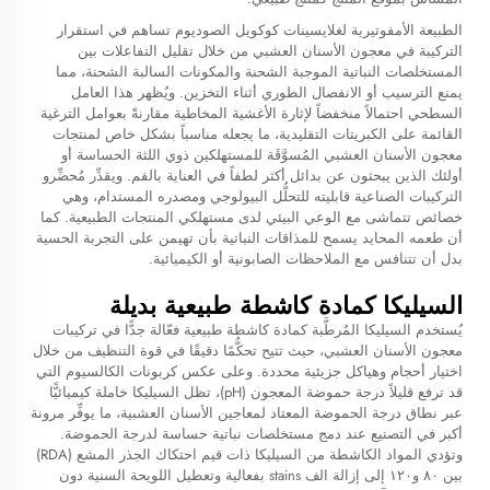
الطبيعة الأمفوتيرية لغلايسينات كوكويل الصوديوم تساهم في استقرار
التركيبة في معجون الأسنان العشبي من خلال تقليل التفاعلات بين
المستخلصات النباتية الموجبة الشحنة والمكونات السالبة الشحنة، مما
يمنع الترسيب أو الانفصال الطوري أثناء التخزين. ويُظهر هذا العامل
السطحي احتمالاً منخفضاً لإثارة الأغشية المخاطية مقارنةً بعوامل الترغية
القائمة على الكبريتات التقليدية، ما يجعله مناسباً بشكل خاص لمنتجات
معجون الأسنان العشبي المُسوَّقَة للمستهلكين ذوي اللثة الحساسة أو
أولئك الذين يبحثون عن بدائل أكثر لطفاً في العناية بالفم. ويقدِّر مُحضِّرو
التركيبات الصناعية قابليته للتحلُّل البيولوجي ومصدره المستدام، وهي
خصائص تتماشى مع الوعي البيئي لدى مستهلكي المنتجات الطبيعية. كما
أن طعمه المحايد يسمح للمذاقات النباتية بأن تهيمن على التجربة الحسية
بدل أن تتنافس مع الملاحظات الصابونية أو الكيميائية.
السيليكا كمادة كاشطة طبيعية بديلة
يُستخدم السيليكا المُرطَّبة كمادة كاشطة طبيعية فعّالة جدًّا في تركيبات
معجون الأسنان العشبي، حيث تتيح تحكُّمًا دقيقًا في قوة التنظيف من خلال
اختيار أحجام وهياكل جزيئية محددة. وعلى عكس كربونات الكالسيوم التي
قد ترفع قليلاً درجة حموضة المعجون (pH)، تظل السيليكا خاملة كيميائيًّا
عبر نطاق درجة الحموضة المعتاد لمعاجين الأسنان العشبية، ما يوفِّر مرونة
أكبر في التصنيع عند دمج مستخلصات نباتية حساسة لدرجة الحموضة.
وتؤدي المواد الكاشطة من السيليكا ذات قيم احتكاك الجذر المشع (RDA)
بين ٨٠ و١٢٠ إلى إزالة الف stains بفعالية وتعطيل اللويحة السنية دون