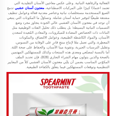
الفعالية والرفاهية النباتية. وعلى عكس معاجين الأسنان التقليدية التي
تعتمد اعتمادًا كبيرًا على المركبات الاصطناعية،
معجون أسنان عشبي
تدمج
الصيغ المستخدمة مستخلصات نباتية وعناصر معدنية فعالة وعوامل تنظيف
مشتقة طبيعيًّا لتوفير حماية أسنان شاملة. وتساؤلُ ما المكونات التي ينبغي
أن توجد في معجون الأسنان العشبي عالي الجودة يتجاوز مجرد وضع
التسميات النباتية البسيطة؛ بل يتطلب ذلك تحليلَ الفئات الوظيفية مثل
النباتات ذات الخصائص المضادة للميكروبات، والمعادن المُعيدة لتمعدن
الأسنان، والمواد الكاشطة الطبيعية، وعوامل الالتصاق، والمكونات
المعطِرة، والتي تعمل معًا لإنتاج منتجٍ قادرٍ على الوقاية من التسوس،
وتقليل الترسبات الجيرية، وتقوية مينا الأسنان، والحفاظ على صحة اللثة.
أما بالنسبة لمصنّعي ومعدي هذه المنتجات وكذلك للمستهلكين المهتمين
بالصحة والذين يتولون مهام الشراء التجاري (B2B)، فإن تحديد الملف
المكوّني المناسب يضمن أن يلبّي معجون الأسنان العشبي كلاً من المعايير
التنظيمية وتوقعات المستهلكين فيما يتعلّق بالكفاءة الطبيعية.