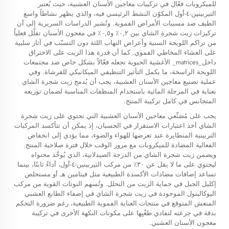
للميكروبات فعّال في تركيبات معاجين الأسنان العشبية، حيث يُعتبر
التيربينين-٤-أول المكوّن النشط الرئيسي فيه، والذي يظهر نشاطاً واسع
الطيف ضد مسببات الأمراض الفموية. وتُشير الدراسات السريرية إلى أن
تركيزات زيت شجرة الشاي بين ٠,٢٪ و٠,٥٪ في معجون الأسنان تقلّل فعلياً
من تراكم اللويحة السنية وأعراض التهاب اللثة دون التسبّب في آثار سلبية
على الغشاء المخاطي الفموي. كما أن قدرة هذا الزيت على الاختراق
داخل_matrices_ الأغشية الحيوية تجعله فعّالاً بشكل خاص ضد مجتمعات
اللويحة الراسخة، ما يكمل التأثير التنظيفي الميكانيكي للفرشاة. وفي
عملية تصنيع معاجين الأسنان العشبية، يجب أن يُدمج زيت شجرة الشاي
بعناية في المرحلة المائية باستخدام المنظفات المناسبة لضمان توزيعه
المتجانس في كامل تركيبة المنتج.
يجب على مُصَنِّعي معاجين الأسنان العشبية التي تحتوي على زيت شجرة
الشاي أخذ اعتبارات الاستقرار في الحسبان، إذ يمكن أن تتأكسد المركبات
التربينية المتطايرة عند تعرضها للهواء والضوء، مما يؤدي إلى انخفاض
الفعالية المضادة للميكروبات مع مرور الوقت خلال فترة صلاحية المنتج.
ويضمن زيت شجرة الشاي من الدرجة الصيدلانية، الذي يُوحَّد محتواه
ليحتوي على ما لا يقل عن ٣٠٪ من مركب التيربينين-٤-أول، أداءً ثابتًا، بينما
تساعد إضافات مضادات الأكسدة الطبيعية مثل فيتامين هـ أو مستخلص
إكليل الجبل في حماية الزيت من التحلل. وتُسهم النوتات القوية من مركب
اليوكالبتول الموجودة في زيت شجرة الشاي في إضفاء الطابع العشبي
المنعش المتوقع في منتجات العناية الفموية الطبيعية، رغم ضرورة التحكم
بدقة في جرعته لتفادي طغْيِها على مكونات النكهة الأخرى في تركيبة
معجون الأسنان العشبي.