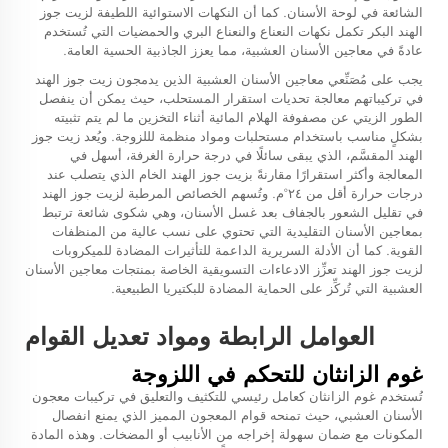
الشائعة في لوحة الأسنان. كما أن النكهات الاستوائية اللطيفة لزيت جوز
الهند البكر تكمل نكهات النعناع والنعناع البري والحمضيات التي تُستخدم
عادةً في معاجين الأسنان العشبية، مما يعزز الجاذبية الحسية العامة.
يجب على مُصَنِّعي معاجين الأسنان العشبية الذين يدمجون زيت جوز الهند
في تركيباتهم معالجة تحديات استقرار المستحلب، حيث يمكن أن ينفصل
الطور الزيتي عن مصفوفة الهلام المائية أثناء التخزين ما لم يتم تثبيته
بشكلٍ مناسب باستخدام مستحلبات ومواد منظمة لللزوجة. ويُعد زيت جوز
الهند المقسَّم، الذي يبقى سائلًا في درجة حرارة الغرفة، أسهل في
المعالجة وأكثر استقرارًا مقارنةً بزيت جوز الهند الخام الذي يتصلب عند
درجات حرارة أقل من ٢٤°م. وتُسهم الخصائص المرطبة لزيت جوز الهند
في تقليل الشعور بالجفاف بعد غسل الأسنان، وهي شكوى شائعة ترتبط
بمعاجين الأسنان التقليدية التي تحتوي على نسب عالية من المنظفات
القوية. كما أن الأدلة السريرية الداعمة للتأثيرات المضادة للميكروبات
لزيت جوز الهند تعزِّز الادعاءات التسويقية الخاصة بمنتجات معاجين الأسنان
العشبية التي تُركِّز على الحماية المضادة للبكتيريا الطبيعية.
العوامل الرابطة ومواد تعديل القوام
غوم الزانثان للتحكم في اللزوجة
تُستخدم غوم الزانثان كعامل رئيسي للتكثيف والتعليق في تركيبات معجون
الأسنان العشبي، حيث تمنحه قوام المعجون المميز الذي يمنع انفصال
المكونات مع ضمان سهولة إخراجه من الأنابيب أو المضخات. وهذه المادة