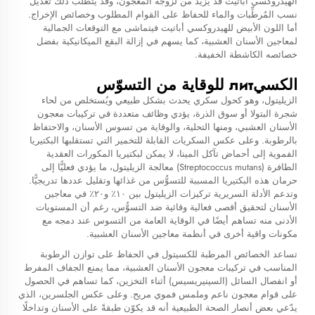
الهيدروكسي أباتيت قد يزيد من لزوجة المعجون، وقد يتطلّب ذلك تعديل
نسب المُرطِّبات والماء للحفاظ على القوام المطلوب وخصائص الإخراج.
أما اللون الأبيض للهيدروكسي أباتيت فيتماشى مع التوقعات الجمالية
لمعاجين الأسنان العشبية، كما يسهم في إزالة البقع الميكانيكية بفضل
خصائصه الكاشطة الخفيفة.
الكسيлит للوقاية من التسوّس
الزيليتول، وهو كحول سكري يحدث بشكل طبيعي ويُستخلص من لحاء
شجرة البتولا أو سوق الذرة، يؤدي وظائف متعددة في تركيبات معجون
الأسنان العشبي، ومنها التحلية، والوقاية من تسوس الأسنان، والاحتفاظ
بالرطوبة. وعلى عكس السكريات القابلة للتخمير التي تستقلبها البكتيريا
الفموية إلى أحماض تآكل المينا، لا يمكن لبكتيريا المكورات العقدية
الطافرة (Streptococcus mutans) معالجة الزيليتول، ما يؤدي فعليًّا إلى
حرمان هذه البكتيريا المسببة للتسوُّس من غذائها وتقليل عددها تدريجيًّا.
وتدعم الأدلة السريرية تركيزات الزيليتول بين ١٠٪ و٢٠٪ في معاجين
الأسنان لتحقيق أقصى فعالية وقائية ضد التسوُّس، رغم أن المستويات
الأدنى منه تساهم أيضًا في الوقاية العامة من التسوس عند دمجه مع
مكونات واقية أخرى في أنظمة معاجين الأسنان العشبية.
تساعد الخصائص المرطبة للكسيتول في الحفاظ على توازن الرطوبة
المناسب في تركيبات معجون الأسنان العشبية، مما يمنع الجفاف المفرط
أو انفصال السائل (السينيريسيس) أثناء التخزين، كما تساهم في الحصول
على قوام معجون ناعم وملمس فموي مريح. وعلى عكس الجلسرين، الذي
يدّعي بعض أنصار الصحة الطبيعية أنه قد يكوّن طبقةً على الأسنان وتداخلًا