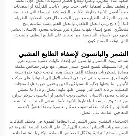
النكهة أثناء التخزين. ونظراً للطابع الطيّار لمكونات النعناع، فإنَّ التعبئة
والتغليف تتطلّب اهتماماً خاصاً، حيث توفر الأنابيب المُرقَّقة أو المضخات
حفظاً أفضل للنكهة مقارنةً بالأنابيب البلاستيكية البسيطة التي قد تسمح
بتسرب المركبات الطيارة مع مرور الوقت خلال فترة الصلاحية الطويلة.
كما أنَّ دمج زيتي النعناع الفلفلي والنعناع الحلو بنسبة مناسبة يتيح
لمُحضِّري الصيغ إنشاء نكهات مميَّزة تُبرز منتجات معجون الأسنان العشبي
لديهم في الأسواق التنافسية، مع الحفاظ على الطابع النظيف والمنعش
الذي يتوقَّعه المستهلكون.
الشمر واليانسون لإضفاء الطابع العشبي
تساهم زيوت الشمر واليانسون في إضفاء نكهات عشبية مميزة تعزز
إدراك المستهلك للمنتج كمنتج عشبي طبيعي، مع توفير خصائص مكملة
مضادة للميكروبات ومنظفة للفم. وتتميّز هذه الزيوت بنكهة حلوة تشبه
نكهة العرق سوس، والتي تعود في المقام الأول إلى احتوائها على مركب
الأنيثول، ما يجعلها جذّابة للمستهلكين الذين يبحثون عن بدائل للمنتجات
التقليدية لرعاية الفم التي تهيمن عليها نكهة النعناع. وعادةً ما تتضمّن
تركيبات معجون الأسنان العشبي زيوت الشمر أو اليانسون بتركيز يتراوح
بين ٠,١٪ و٠,٣٪، سواءً باعتبارها النكهة الأساسية في المنتجات الخالية من
النعناع، أو كنكهات معدِّلة تضيف عمقًا ومعاصرةً وصدقًا عشبيًّا لأنظمة
المعاجين القائمة على النعناع.
الاستخدام التقليدي لبذور الشمر في النظافة الفموية في مختلف الثقافات
يمنح معجونات الأسنان العشبية التي تُركِّز على الحكمة النباتية المُجربة عبر
الزمن مصداقيةً تراثيةً. وتكمِّل الخصائص المضادة للبكتيريا المُثبتة لمادة