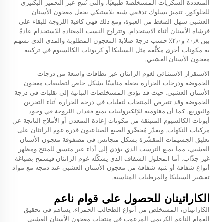
المتعددة السكريات المستخلصة طبيعيًّا، والتي تُنتج عبر التخمير البكتيري
للجلوكوز، تتميز بسلوك تدفقي شبه بلاستيكي يجعل معجون الأسنان
العشبي سهل الضغط من العبوة، ومع ذلك فهي كافية اللزوجة للبقاء على
فرشاة الأسنان أثناء الاستخدام. وتتراوح النسب المعتادة للاستخدام عادةً
بين ٠٫٨٪ و٢٫٠٪ حسب درجة صلابة المعجون المطلوبة والمدى الذي تسهم
به مكونات أخرى مكثِّفة مثل السيليكا أو كربونات الكالسيوم في تركيبة
معجون الأسنان العشبي.
الاستقرار الاستثنائي لغوم الزانثان عبر نطاقات واسعة من درجات
الحموضة ودرجات الحرارة يجعله مناسبًا بشكل خاص لتطبيقات معجون
الأسنان العشبي، حيث قد تؤدي المستخلصات النباتية إلى تقلبات في درجة
الحموضة وقد تتعرض المنتجات لتقلبات في درجة الحرارة أثناء التخزين
والتوزيع. كما أن مقاومته للإلكتروليتات تمنع فقدان اللزوجة في وجود
أيونات الكالسيوم المنبثقة من مكونات إعادة التمعدن أو الأملاح الناتجة عن
مركبات النكهات. ويقدّر مُحضّرو الصيغ الصناعيون قدرة غوم الزانثان على
تعليق الجسيمات المقشّرة بشكل متجانس في مصفوفة معجون الأسنان
العشبي، مما يمنع الترسب الذي يؤدي إلى أداء غير متسق للمنتج ومظهر
غير جذّاب. أما المحلول الشفاف الذي يشكّله غوم الزانثان فيسمح بصياغة
أنواع شفافة أو شبه شفافة من معجون الأسنان العشبي عند دمجه مع مواد
تقشير السيليكا والمرطبات المناسبة.
الكاراتينان للحصول على قوام ناعم
الكاراتينان، المستخلص من أنواع الطحالب الحمراء، يساهم في تحقيق
القوام الناعم الكريمي المرغوب في منتجات معجون الأسنان العشبي