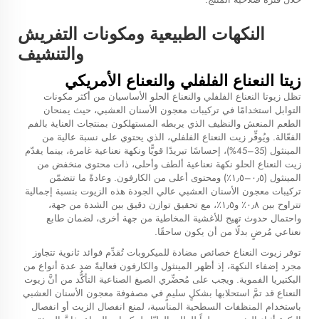
النكهات الطبيعية ومكونات التفريش
والتنشيف
زيتا النعناع الفلفلي والنعناع الأمريكي
تظل زيوتا النعناع الفلفلي والنعناع الحلو الأساسيان من أكثر مكونات
التوابل استخدامًا في تركيبات معجون الأسنان العشبي، حيث يمنحان
الطعم المنعش والنظيف الذي يربطه المستهلكون بمنتجات العناية بالفم
الفعّالة. ويُوفِّر زيت النعناع الفلفلي، الذي يحتوي على نسبة عالية من
المينثول (35–45%)، إحساسًا تبريدًا قويًّا ونكهة نعناعية غامرة، بينما يقدّم
زيت النعناع الحلو نكهة نعناعية ألطف وأحلى، ذات محتوى منخفض من
المينثول (٠٫٥–١٫٥٪) ومحتوى أعلى من الكارفون. وعادةً ما تتضمّن
تركيبات معجون الأسنان العشبي عالي الجودة هذه الزيوت بنسبة إجمالية
تتراوح بين ٠٫٨٪ و١٫٥٪، مع تحقيق توازن دقيق بين الشدة من جهة،
واحتمال حدوث تهيج للأغشية المخاطية من جهة أخرى، لضمان طابع
نعناعي مُرضٍ بدلًا من أن يكون ساحقًا.
توفر زيوت النعناع خصائص مضادة للميكروبات تُقدِّم فوائد ثانوية تتجاوز
مجرد إضفاء النكهة، إذ أظهر المينثول والكارفون فعاليةً ضد عدة أنواع من
البكتيريا الفموية. ويجب على مُحضِّري الصيغ الصناعية التأكُّد من أنَّ زيوت
النعناع قد تمَّ استحلابها بشكلٍ سليمٍ في مصفوفة معجون الأسنان العشبي
باستخدام المنظفات السطحية المناسبة، لمنع انفصال الزيت أو انفصال