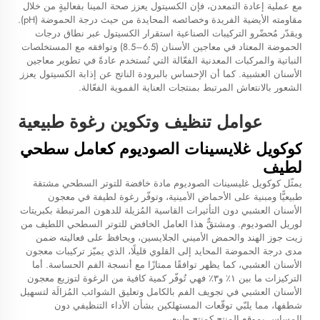
مع عملية إعادة التمعدن، فإن الكسيتول يعزز صحة المينا بفعاليةٍ من خلال
مقاومته الأيضية الفريدة وخصائصه المحايدة من حيث درجة الحموضة (pH).
ويقدّر مُحضّرو التركيبات الصناعية استقرار الكسيتول عبر نطاق درجات
الحموضة المعتاد في معاجين الأسنان (6.5–8.5) وتوافقه مع المستخلصات
النباتية والمركبات المعدنية الفعّالة التي تُستخدم عادةً في تطوير معاجين
الأسنان العشبية. كما أن الإحساس بالبرودة الناتج عن إذابة الكسيتول يعزز
الشعور بالانتعاش المرتبط بمنتجات العناية الفموية الفعّالة.
عوامل تنظيف وتكوين رغوة طبيعية
كوكويل غلايسينات الصوديوم كعامل سطحي
لطيف
يمثّل كوكويل غليسينات الصوديوم مادة خافضة للتوتر السطحي مشتقة
طبيعيًّا ومبنية على الأحماض الأمينية، وتوفّر رغوة لطيفة في معجون
الأسنان العشبي دون التأثيرات القاسية المُزيلة للدهون المرتبطة بكبريتات
لوريل الصوديوم. ومشتقٌّ هذا العامل الخافض للتوتر السطحي اللطيف من
زيت جوز الهند والحمض الأميني الجلايسين، ويحافظ على فعاليته ضمن
مدى درجة الحموضة المحايد إلى القلوي قليلًا، الذي يميّز تركيبات معجون
الأسنان العشبي، كما يظهر توافقًا ممتازًا مع أنسجة الفم الحساسة. أما
التركيزات ما بين ١٪ و٣٪ فهي تُوفّر كمية كافية من الرغوة لتوزيع معجون
الأسنان العشبي في تجويف الفم بالكامل وتعليق الشوائب المُزالَة لتسهيل
شطفها، مما يلبّي توقّعات المستهلكين بشأن الأداء التنظيفي دون
المساس بموقع المنتج كمنتج طبيعي.