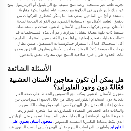
تجربة طعم غير مستحبة. وعند دمج ستيفيا مع الزايليتول أو الإريثريتول، ينتج
عن ذلك تأثير تآزري في الحلاوة مع تحسين عام لملف النكهة مقارنةً
باستخدام أيٍّ من المادتين بمفردهما، ما يمكّن مُحضّري التركيبات من
تحقيق الطعم الأمثل مع الاستفادة القصوى من الفوائد الصحية لصحة
الأسنان. وبعض تركيبات معاجين الأسنان العشبية تستخدم مستخلصات
ستيفيا ذات نكهة معدلة لتقليل المرارة، رغم أن هذه المستخلصات قد
تتطلب عمليات تصنيع إضافية يراها بعض المُتحمسين للمنتجات الطبيعية
أقل استحسانًا. كما أن استقرار جليكوسيدات الستيفيول ضمن نطاق
درجات الحموضة (pH) المعتاد لمعاجين الأسنان وظروف التخزين يضمن
ثبات الحلاوة طوال فترة صلاحية المنتج دون مخاوف تتعلق بالتدهور.
الأسئلة الشائعة
هل يمكن أن تكون معاجين الأسنان العشبية
فعّالةً دون وجود الفلورايد؟
معجون الأسنان العشبي يمكنه منع التسوس والحفاظ على صحة الفم
بفعالية دون استخدام الفلورايد، وذلك من خلال الجمع الاستراتيجي بين
معادن إعادة التمعدن مثل الهيدروكسي أباتيت وكربونات الكالسيوم،
والنباتات ذات الخصائص المضادة للميكروبات مثل شجرة النيم وزيت
شجرة الشاي، بالإضافة إلى المحليات غير المسببة للتسوس مثل الزيليتول
الذي يثبّط بنشاط البكتيريا المسببة للتسوس.
معجون أسنان يحتوي على
الفلورايد
وأظهرت الدراسات السريرية أن الهيدروكسي أباتيت النانوي عند