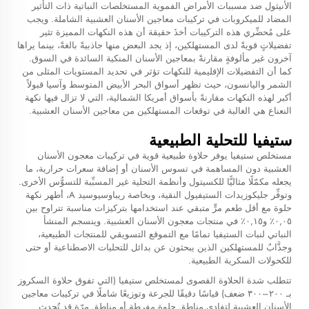
الأنيثول ضد مسببات الأمراض الفموية المستخلصات النباتية ذات التأثير
المضاد للميكروبات في تركيبات معاجين الأسنان العشبية الشاملة. ويجب
على مُحضِّري هذه التركيبات أخذَ حقيقة أن هذه النكهات المميزة تثير
تفضيلاتٍ قويةً لدى المستهلكين، إذ يجد البعض منها جاذبيةً بالغةً، بينما يراها
آخرون غير مألوفةٍ مقارنةً بمعاجين الأسنان المنكية السائدة في السوق.
كما أن التفضيلات الإقليمية للنكهات تؤثر في تحديد المستويات المثلى من
الشمر واليانسون، حيث تظهر أسواق البحر الأبيض المتوسط وآسيا قبولاً
أكبر لهذه النكهات مقارنةً بأسواق أمريكا الشمالية، التي لا تزال فيها نكهة
النعناع هي الغالبة في توقعات المستهلكين من معاجين الأسنان العشبية.
ستيفيا للتحلية الطبيعية
مستخلص ستيفيا يوفر حلاوة طبيعية قوية في تركيبات معجون الأسنان
العشبية دون المساهمة في تسوس الأسنان أو إضافة سعرات حرارية، ما
يجعله مكمّلًا مثاليًّا للكسيتول وأنظمة التحلية غير المسبِّبة للتسوُّس الأخرى.
وتوفِّر جليكوزيدات الستيفيول النقية، وبخاصة ريباوسيوسيد A، أطهر نكهة
حلوة مع أقل طعم مرٍّ متبقي عند استخدامها بتركيزات مناسبة تتراوح بين
٠,٠٥٪ و٠,١٥٪ في منتجات معجون الأسنان العشبية. وينسجم المنشأ
النباتي لنبات الستيفيا تمامًا مع التموقع التسويقي للمنتجات الطبيعية،
وجذَّابٌ للمستهلكين الذين يبحثون عن بدائل للتحليات الاصطناعية أو حتى
للكحولات السكرية الطبيعية.
تتطلب شدة الحلاوة القصوى لمستخلص ستيفيا (التي تفوق حلاوة السكروز
بـ ٢٠٠–٣٠٠ ضعف) قياسًا دقيقًا للجرعة وتوزيعًا شاملًا في تركيبات معاجين
الأسنان العشبية لتفادي مناطق حلوة مفرطة أو مناطق مرّة قد تُحدث