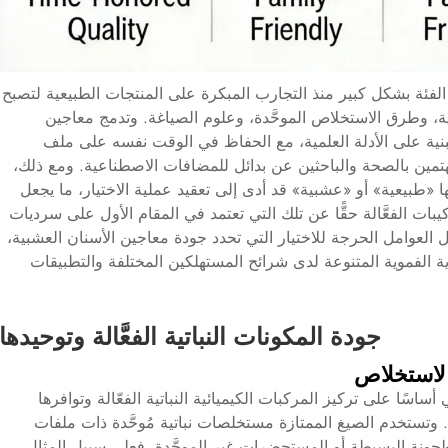
لفئة بشكل كبير منذ التجارب المبكرة على المنتجات الطبيعية لتصبح
تية، وطرق الاستخلاص الموحَّدة، وعلوم الصياغة. وتدمج معاجين
ة مبنية على الأدلة العلمية، مع الحفاظ في الوقت نفسه على ملف
تمين بالصحة والباحثين عن بدائل للمضافات الاصطناعية. ومع ذلك،
أنها «طبيعية» أو «عشبية» قد أدى إلى تعقيد عملية الاختيار، ما يجعل
يبات الفعَّالة حقًّا عن تلك التي تعتمد في المقام الأول على سرديات
العوامل الحرجة للاختيار التي تحدد جودة معاجين الأسنان العشبية،
اية الفموية المتنوعة لدى شرائح المستهلكين المختلفة والتطبيقات
جودة المكونات النباتية الفعَّالة وتوحيدها
 الاستخلاص
ساسًا على تركيز المركبات الكيميائية النباتية الفعّالة وتوافرها
ة. وتستخدم الصيغ الممتازة مستخلصات نباتية مُوحَّدة ذات ملفات
لمطحونة البسيطة أو المستحضرات غير الموحَّدة. فعلى سبيل المثال،