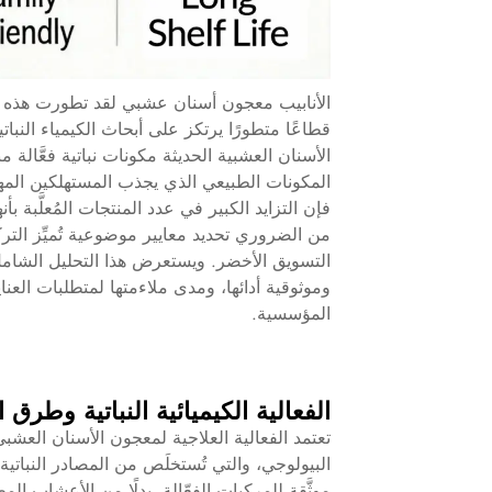
الأنابيب
معجون أسنان عشبي
لقد تطورت هذه ا
قطاعًا متطورًا يرتكز على أبحاث الكيمياء النبا
الأسنان العشبية الحديثة مكونات نباتية فعَّال
المكونات الطبيعي الذي يجذب المستهلكين المه
فإن التزايد الكبير في عدد المنتجات المُعلَّبة ب
من الضروري تحديد معايير موضوعية تُميِّز الترك
التسويق الأخضر. ويستعرض هذا التحليل الشامل 
وموثوقية أدائها، ومدى ملاءمتها لمتطلبات العن
المؤسسية.
الفعالية الكيميائية النباتية وطرق
تعتمد الفعالية العلاجية لمعجون الأسنان العشبي أ
البيولوجي، والتي تُستخلَص من المصادر النباتي
موثَّقة للمركبات الفعّالة، بدلًا من الأعشاب ا