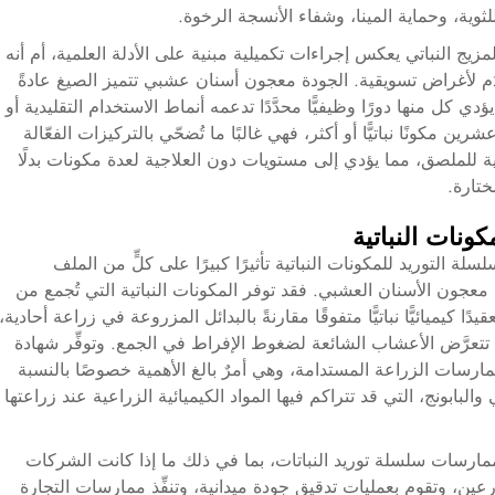
لثوية، وحماية المينا، وشفاء الأنسجة الرخوة.
لمزيج النباتي يعكس إجراءات تكميلية مبنية على الأدلة العلمية، أم أنه
َم لأغراض تسويقية. الجودة
معجون أسنان عشبي
تتميز الصيغ عادةً
دي كل منها دورًا وظيفيًّا محدَّدًا تدعمه أنماط الاستخدام التقليدية أو
 مكونًا نباتيًّا أو أكثر، فهي غالبًا ما تُضحّي بالتركيزات الفعّالة
يقية للملصق، مما يؤدي إلى مستويات دون العلاجية لعدة مكونات بدلًا
ختارة.
ونات النباتية
 التوريد للمكونات النباتية تأثيرًا كبيرًا على كلٍّ من الملف
ت معجون الأسنان العشبي. فقد توفر المكونات النباتية التي تُجمع من
ًا كيميائيًّا نباتيًّا متفوقًا مقارنةً بالبدائل المزروعة في زراعة أحادية،
تعرَّض الأعشاب الشائعة لضغوط الإفراط في الجمع. وتوفِّر شهادة
ممارسات الزراعة المستدامة، وهي أمرٌ بالغ الأهمية خصوصًا بالنسبة
البابونج، التي قد تتراكم فيها المواد الكيميائية الزراعية عند زراعتها
مارسات سلسلة توريد النباتات، بما في ذلك ما إذا كانت الشركات
ين، وتقوم بعمليات تدقيق جودة ميدانية، وتنفِّذ ممارسات التجارة