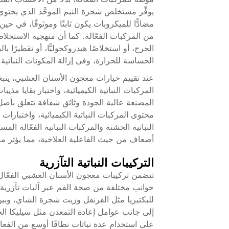
يوفِّر مستخلص شجرة النيم الموحَّد الذي يحتوي 
مضادًّا للميكروبات يكون ثابتًا وموثوقًا، في حين
من المركبات الفعّالة. كما أن منهجية الاستخل
الحرج، أو استخلاصًا هيدروكحوليًّا، أو تقطيرًا با
الحساسة للحرارة، وفي إزالة المكونات النباتية 
عند تقييم خيارات معجون الأسنان العشبي، ينب
المركبات النباتية الكيميائية، واختبار بقايا 
المصنعة عالية الجودة وثائق شفافة تتعلق بأصل 
محتوى المركبات النباتية الكيميائية، واختبارات
النباتية الخشنة والمركبات النباتية الفعّالة
أضعاف من حيث الفاعلية العلاجية، مما يؤثر مبا
التركيبات النباتية التآزرية
تتضمن تركيبات معجون الأسنان العشبي الفعّال عا
جوانب مختلفة من صحة الفم عبر آليات تآزرية. 
للبكتيريا مثل القرنفل وزيت شجرة الشاي، وبين ا
إلى جانب عوامل إعادة التمعدن مثل سيليكا الخيزر
على استخدام عدة نباتات نطاقًا أوسع من الفعال