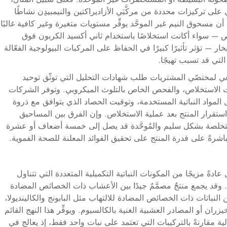
على تركيزات محددة من مركَّبَي الأزاديراكتين والنيمبيدِن نشاطًا
 أن مسحوق النيم غير الموحَّد يوفِّر مستويات متغيرة وغير كافية غالبًا
اص — سواء أكانت استخلاصًا باستخدام ثاني أكسيد الكربون فوق
لبخار — تؤثر تأثيرًا كبيرًا في الحفاظ على المركبات البيولوجية الفعّالة
التي قد تسبب تهيجًا.
غي لمختصّي المشتريات طلب شهادات التحليل التي توثّق توحيد
مذيبات الاستخلاص، والفحص الخاص بالتلوث الميكروبي. وتوفر الشركات
المواد النباتية المستخدمة، وتوقيت الحصاد الذي يتوافق مع ذروة
 استقرار المنتج بعد عملية الاستخلاص. وإن الفرق بين المساحيق
 المستخلصة بشكل سليم والمُوحَّدة قد يصل إلى خمسة أضعاف أو عشرة
شرةً على قدرة المنتج على تحقيق الفوائد المعلنة للصحة الفموية.
دةً مزيجًا من المكونات النباتية التكميلية المتعددة التي تتناول
وقد يجمع منتجٌ مصمَّمٌ جيدًا بين الأعشاب ذات الخصائص المضادة
لنباتات ذات الخصائص المضادة للالتهاب مثل البابونج والكالينديولا،
ان أو المصادر العشبية الغنية بالكالسيوم. ويوفِّر هذا النهج القائم
ية مقارنةً بالتركيبات التي تعتمد على نبات واحد فقط، إذ يعالج في