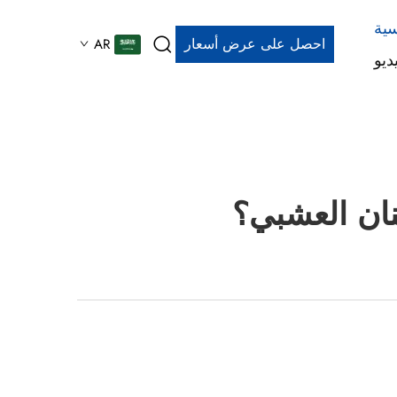
سية
احصل على عرض أسعار
AR
ديو
نان العشبي؟