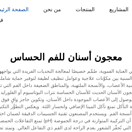
المشاريع
المنتجات
من نحن
الصفحة الرئي
في
معجون أسنان للفم الحساس
 العناية الفموية، صُمِّم خصيصًا لمعالجة التحديات الفريدة التي يوا
لسنية بين مكوِّنات علاجية وعوامل تنظيف لطيفة لتوفير حماية شاملة 
الأعصاب، والأنسجة الملتهبة، والمناطق الضعيفة داخل الفم التي تتف
ول إلى الأعصاب الموجودة داخل الأسنان، وتكوين حاجز واقٍ فوق الأ
التآكل تمنع تآكل المينا الإضافي وانحسار اللثة. ويعكس التطوُّر ال
يد أنسجة الفم. ويستخدم المصنعون تقنية الجسيمات الدقيقة لضمان اخترا
التسبب في أي إصابات إضافية للأسطح الحساسة. كما أن 
ة التي تُحفِّز الشعور بعدم الراحة لدى الفم ذي التفاعل العالي. وتمتد 