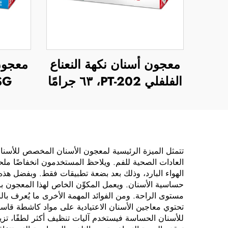
معجون أسنان نكهة النعناع
الفلفلي PT-202، ٦٣ جرامًا
122SG،
تتمثل الميزة الرئيسية لمعجون الأسنان المخصص للأس
العادات الصحية للفم. ويلاحظ المستخدمون انخفاضًا ملحو
الهواء البارد، وذلك بعد بضعة تطبيقات فقط. وبفضل هذه ال
حساسية الأسنان. ويعمل المكوِّن الخاص لهذا المعجون باست
مستوى الراحة. ومن الفوائد المهمة الأخرى ما يُعرف بال
تحتوي معاجين الأسنان الاعتيادية على مواد كاشطة قاسية
للأسنان الحساسة فيستخدم آليات تنظيف أكثر لطفًا، تزيل