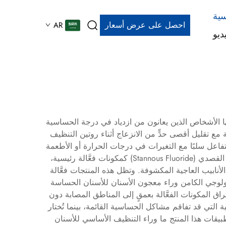
سية
احصل على عرض أسعار
AR
ديو
جهها الأشخاص الذين يعانون من ازدياد في درجة الحساسية
مع تقليل أقصى حدٍّ من الانزعاج أثناء روتين التنظيف
اعل سلبًا مع التغيرات في درجات الحرارة أو الأطعمة
الحمضية أو منتجات العناية السنية القياسية. ويدمج معجون الأسنان الحديث للأسنان الحساسة نترات البوتاسيوم أو الفلورايد القصدي (Stannous Fluoride) كمكونات فعَّالة رئيسية،
نابيب العاجية المكشوفة. وتظل هذه المنتجات فعَّالة
تكنولوجي الكامن وراء معجون الأسنان للأسنان الحساسة
ق المكونات الفعَّالة بعمقٍ إلى المناطق المصابة دون
التركيبة المتوازنة في درجة الحموضة (pH) تمنع التفاعلات الحمضية التي قد تفاقم مشاكل الحساسية القائمة، بينما تُختار
تطبيقات هذا المنتج ما وراء التنظيف الأساسي للأسنان