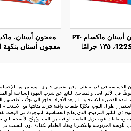
معجون أسنان ماكسام PT-
معجون أسنان، ماكس
 ١٣٥ جرامًا
معجون أسنان بنكهة ال
نان الحساسة في قدرته على توفير تخفيف فوري ومستمر من الإحساس
ظًا في الألم الحاد والمفاجئ الناتج عن شرب القهوة الساخنة أو المش
مدة القصيرة للاستجابة، لم يعد الأفراد بحاجةٍ إلى تجنُّب أطعمتهم ال
مرار طوال اليوم، مكوِّنًا طبقات واقية تتزايد متانتها مع الاستخدام ا
نهج ذي التأثير المزدوج، الذي يعالج الحساسية الموجودة في الوقت نفس
 ومنظفات قوية تزيل الطبقة الواقية من المينا وتُهيِّج الأنسجة الت
 اللويحة الجرثومية والبكتيريا وبقايا الطعام بكفاءة دون التسبب في