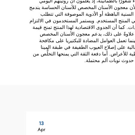
ورًا بالطمأنينة، إذ يعلمون أن روتينهم اليومي
ة، لأن معجون الأسنان المخصص للأسنان الحساسة يندمج
سنية الباهظة أو الأدوية الموصوفة التي تتطلب
 في المنتج المستخدم. ويستمر المستخدمون في الالتزام
ات. كما أن الجدوى الاقتصادية لهذا المنتج تمنح قيمة
ة. علاوةً على ذلك، يدعم معجون الأسنان المخصص
ينما تعمل العوامل المضادة للبكتيريا على مكافحة
الية على إصلاح العيوب الطفيفة في طبقة المينا
لأعراض. أما دفعة الثقة التي يمنحها التخلُّص من
ن حدوث نوبات ألم محتملة.
13
Apr