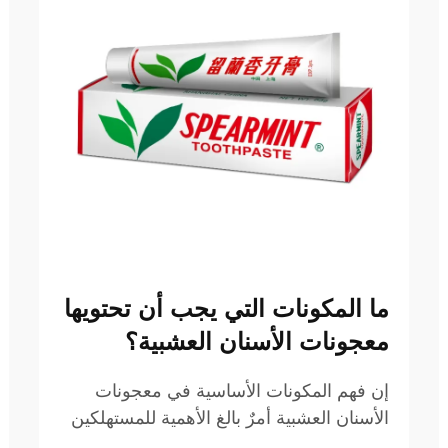
ما المكونات التي يجب أن تحتويها
معجونات الأسنان العشبية؟
إن فهم المكونات الأساسية في معجونات
الأسنان العشبية أمرٌ بالغ الأهمية للمستهلكين
الذين يبحثون عن حلول طبيعية للعناية بالفم،