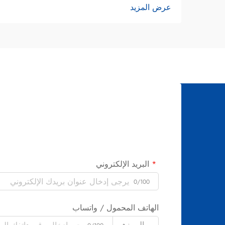
عرض المزيد
تحوِّل مينا الأسنان المصطبغ إلى ابتسامة أكثر
إشراقًا. وقد تطوَّر تبييض الأسنان من طرق
بدائية...
البريد الإلكتروني
0/100
الهاتف المحمول / واتساب
الرمز