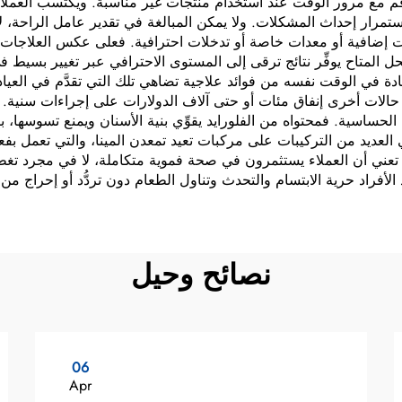
م مع مرور الوقت عند استخدام منتجات غير مناسبة. ويكتسب العملاء شع
ن استمرار إحداث المشكلات. ولا يمكن المبالغة في تقدير عامل الراح
 إضافية أو معدات خاصة أو تدخلات احترافية. فعلى عكس العلاجات ال
حل المتاح يوفِّر نتائج ترقى إلى المستوى الاحترافي عبر تغيير بسيط
فادة في الوقت نفسه من فوائد علاجية تضاهي تلك التي تقدَّم في العياد
في حالات أخرى إنفاق مئات أو حتى آلاف الدولارات على إجراءات سني
لحساسية. فمحتواه من الفلورايد يقوِّي بنية الأسنان ويمنع تسوسها، ب
لعديد من التركيبات على مركبات تعيد تمعدن المينا، والتي تعمل بفع
ني أن العملاء يستثمرون في صحة فموية متكاملة، لا في مجرد تغطية ل
لأفراد حرية الابتسام والتحدث وتناول الطعام دون تردُّد أو إحراج م
نصائح وحيل
06
Apr