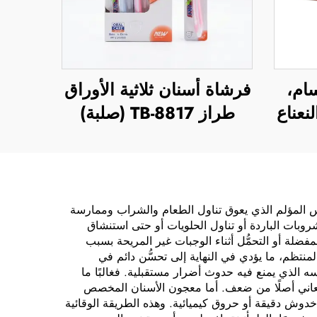
ام،
فرشاة أسنان ثلاثية الأوراق
نعناع
طراز TB-8817 (صلبة)
 المؤلم الذي يعوق تناول الطعام والشراب وممارسة
روبات الباردة أو تناول الحلويات أو حتى استنشاق
مفضلة أو التحمُّل أثناء الوجبات غير المريحة بسبب
لمنتظم، ما يؤدي في النهاية إلى تحسُّن دائم في
ه الذي يمنع فيه حدوث أضرار مستقبلية. فغالبًا ما
ي تعاني أصلًا من ضعف. أما معجون الأسنان المخصص
 خدوش دقيقة أو حروق كيميائية. وهذه الطريقة الوقائية