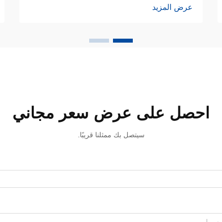
عرض المزيد
وتوازنٌ بين الفعالية والرفاهية النباتية. وعلى
عكس معاجين الأسنان التقليدية التي تعتمد
اعتمادًا كبيرًا على المركبات الاصطناعية،
فإن...
احصل على عرض سعر مجاني
سيتصل بك ممثلنا قريبًا.