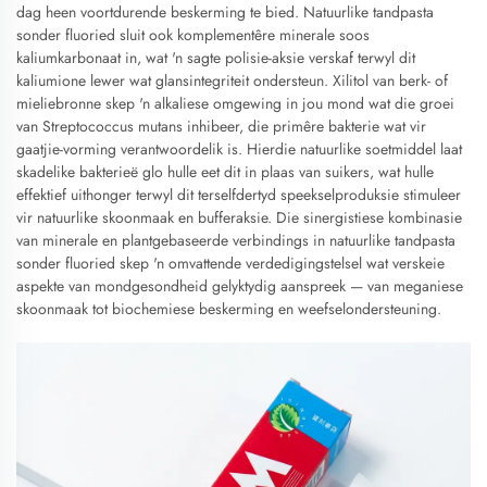
dag heen voortdurende beskerming te bied. Natuurlike tandpasta
sonder fluoried sluit ook komplementêre minerale soos
kaliumkarbonaat in, wat 'n sagte polisie-aksie verskaf terwyl dit
kaliumione lewer wat glansintegriteit ondersteun. Xilitol van berk- of
mieliebronne skep 'n alkaliese omgewing in jou mond wat die groei
van Streptococcus mutans inhibeer, die primêre bakterie wat vir
gaatjie-vorming verantwoordelik is. Hierdie natuurlike soetmiddel laat
skadelike bakterieë glo hulle eet dit in plaas van suikers, wat hulle
effektief uithonger terwyl dit terselfdertyd speekselproduksie stimuleer
vir natuurlike skoonmaak en bufferaksie. Die sinergistiese kombinasie
van minerale en plantgebaseerde verbindings in natuurlike tandpasta
sonder fluoried skep 'n omvattende verdedigingstelsel wat verskeie
aspekte van mondgesondheid gelyktydig aanspreek — van meganiese
skoonmaak tot biochemiese beskerming en weefselondersteuning.