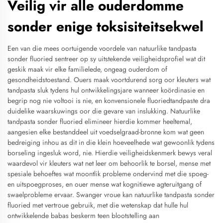
Veilig vir alle ouderdomme
sonder enige toksisiteitsekwel
Een van die mees oortuigende voordele van natuurlike tandpasta
sonder fluoried sentreer op sy uitstekende veiligheidsprofiel wat dit
geskik maak vir elke familielede, ongeag ouderdom of
gesondheidstoestand. Ouers maak voortdurend sorg oor kleuters wat
tandpasta sluk tydens hul ontwikkelingsjare wanneer koördinasie en
begrip nog nie voltooi is nie, en konvensionele fluoriedtandpaste dra
duidelike waarskuwings oor die gevare van inslukking. Natuurlike
tandpasta sonder fluoried elimineer hierdie kommer heeltemal,
aangesien elke bestanddeel uit voedselgraad-bronne kom wat geen
bedreiging inhou as dit in die klein hoeveelhede wat gewoonlik tydens
borseling ingesluk word, nie. Hierdie veiligheidskenmerk bewys veral
waardevol vir kleuters wat net leer om behoorlik te borsel, mense met
spesiale behoeftes wat moontlik probleme ondervind met die spoeg-
en uitspoegproses, en ouer mense wat kognitiewe agteruitgang of
swaelprobleme ervaar. Swanger vroue kan natuurlike tandpasta sonder
fluoried met vertroue gebruik, met die wetenskap dat hulle hul
ontwikkelende babas beskerm teen blootstelling aan