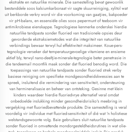
ekstrakte en natuurlike minerale. Die samestelling bevat gewoonlik
bestanddele soos kalsiumkarbonaat vir sagte skuurreiniging, xylitol wat
uit berkborde verkry word vir die voorkoming van gaatjies, bakpoeder
vir pH-balans, en essensiële olies soos pepermunt of teeboom vir
antimikrobiese eienskappe. Tegnologiese kenmerke onderskei hierdie
natuurlike tandpasta sonder fluoried van tradisionele opsies deur
gevorderde ekstraksiemetodes wat die integriteit van natuurlike
verbindings bewaar terwyl hul effektiwiteit maksimeer. Koue-pers-
tegnologie verseker dat temperatuurgevoelige vitamiene en ensieme
aktief bly, terwyl nano-deeltjie-minerale-tegnologie beter penetrasie in
die tandeemail moontlik maak sonder dat fluoried benodig word. Die
toepassings van natuurlike tandpasta sonder fluoried strek verby
basiese reiniging om spesifieke mondgesondheidskwessies aan te
spreek, insluitend die vermindering van sensitiwiteit, ondersteuning
van hermineralisasie en beheer van ontsteking. Gesinne met klein
kinders waardeer hierdie fluoriedvrye alternatief veral omdat
onbedoelde inslukking minder gesondheidsrisiko's meebring in
vergelyking met fluoriedbevattende produkte. Die samestelling is veral
voordelig vir individue met fluoried-sensitiviteit of dié wat 'n holistiese
welstandsgewoonte volg. Baie gebruikers sluit natuurlike tandpasta
sonder fluoried in omvattende mondorgesteldheidsrutines in wat olie-