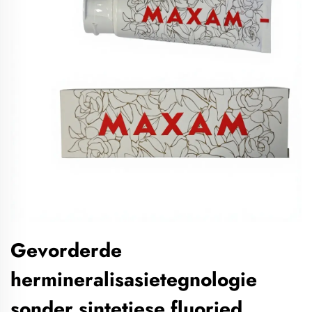
Gevorderde
hermineralisasietegnologie
sonder sintetiese fluoried