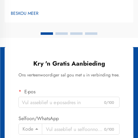
te verstaan wat uitstekende gehalte en realistiese resultate
definieer, sodat ingeligte besluite geneem kan word. Die beste
BESKOU MEER
tande-witmaakbehandelings kombineer wetenskaplik geldige...
Kry 'n Gratis Aanbieding
Ons verteenwoordiger sal gou met u in verbinding tree.
E-pos
0/100
Selfoon/WhatsApp
Kode
0/100