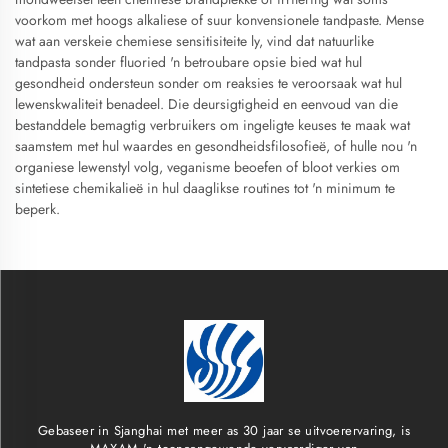
voorkom met hoogs alkaliese of suur konvensionele tandpaste. Mense
wat aan verskeie chemiese sensitisiteite ly, vind dat natuurlike
tandpasta sonder fluoried 'n betroubare opsie bied wat hul
gesondheid ondersteun sonder om reaksies te veroorsaak wat hul
lewenskwaliteit benadeel. Die deursigtigheid en eenvoud van die
bestanddele bemagtig verbruikers om ingeligte keuses te maak wat
saamstem met hul waardes en gesondheidsfilosofieë, of hulle nou 'n
organiese lewenstyl volg, veganisme beoefen of bloot verkies om
sintetiese chemikalieë in hul daaglikse routines tot 'n minimum te
beperk.
Gebaseer in Sjanghai met meer as 30 jaar se uitvoerervaring, is