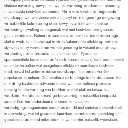
kliniese navorsing bewys het, wat plakvorming voorkom en bloeding
in verswakte tandvlees verminder. Mirre-hars verskaf astringerende
eienskappe wat tandvleesweefsel aanstyf en 'n ongunstige omgewing
vir bakteriële kolonisering skep, terwyl sy anti-inflammatoriese
verbindings swelling en ongemak wat met tandvleesiekte gepaard
gaan, verminder. Natuurlike tandpasta sonder fluoried-formuleringe
sluit dikwels kamille-ekstraat in vir sy kalmerende effekte op ontstoke
slymvlies en sy vermoë om wonde-genesing te versnel deur aktiewe
verbindings soos bisabolol en chamazuleen. Pypriet- en
spermentoliele lewer meer as 'n verfrissende smaak; hulle bevat mentol
en ander terpeëne wat analgetiese effekte vir sensitiewe tandvlees
bied, terwyl hul antimikrobiese eienskappe help om bakteriële
populasies te beheer. Die fenoliese verbindings in hierdie essensiële
olie dring bakteriële selwande binne, wat metaboliese prosesse
ontwrig en die vorming van biofilms wat tot plak en tartaar lei,
voorkom. Hierdie plantkundige benadering in natuurlike tandpasta
sonder fluoried ondersteun die mond se natuurlike
verdedigingsmeganismes eerder as om dit met sintetiese chemikalieë
te oorweldig, wat tot gesonder tandvlees, verminderde ontsteking en 'n
gebalanseerde mond-mikrobiom lei wat siektes natuurlik weerstaan.