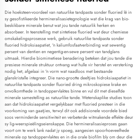
Die hoeksteen-voordeel van natuurlike tandpasta sonder fluoried lê in
sy gesofistikeerde hermineralisasietegnologie wat die krag van bio-
beskikbare minerale benut wat jou tande natuurlik herken en
absorbeer. In teenstelling met sintetiese fluoried wat deur chemiese
omskakelingsprosesse werk, gebruik natuurlike tandpasta sonder
fluoried hidroksiaapatiet, 'n kaliumfosfaatverbinding wat sewentig
persent van dentien en negentig-en-sewe persent van tandglans
uitmaak. Hierdie biomimetiese benadering beteken dat jou tande die
presiese minerale struktuur ontvang wat hulle vir herstel en versterking
nodig het, afgelaai in 'n vorm wat naadloos met bestaande
glanskristalle integreer. Die nano-grootte deeltjies hidroksiaapatiet in
natuurlike tandpasta sonder fluoried dring mikroskopiese krake en
onvolkomthede in tandoppervlaktes binne en vul dit met dieselfde
minerale samestelling as natuurlike tande. Wetenskaplike studies toon
aan dat hidroksiaapatiet vergelykbaar met fluoried presteer in die
voorkoming van gaatjies, terwyl dit ook addisionele voordele bied
soos verminderde sensitiwiteit en verbeterde witmakende effekte deur
sy lig-weerspieëlingseienskappe. Die hermineralisasieproses gaan
voort om te werk lank nadat jy spoeg, aangesien spoorhoeveelhede
minerale op tandoppervlaktes en in die orale biofilm bly om deur die