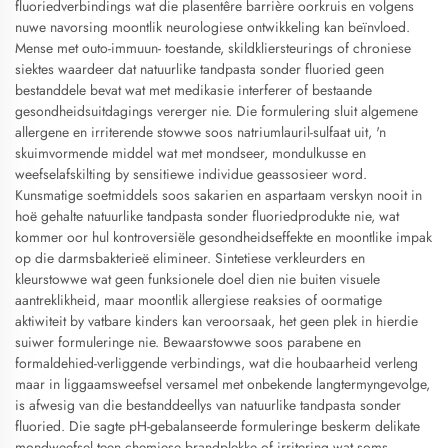
fluoriedverbindings wat die plasentêre barrière oorkruis en volgens
nuwe navorsing moontlik neurologiese ontwikkeling kan beïnvloed.
Mense met outo-immuun- toestande, skildkliersteurings of chroniese
siektes waardeer dat natuurlike tandpasta sonder fluoried geen
bestanddele bevat wat met medikasie interferer of bestaande
gesondheidsuitdagings vererger nie. Die formulering sluit algemene
allergene en irriterende stowwe soos natriumlauril-sulfaat uit, 'n
skuimvormende middel wat met mondseer, mondulkusse en
weefselafskilting by sensitiewe individue geassosieer word.
Kunsmatige soetmiddels soos sakarien en aspartaam verskyn nooit in
hoë gehalte natuurlike tandpasta sonder fluoriedprodukte nie, wat
kommer oor hul kontroversiële gesondheidseffekte en moontlike impak
op die darmsbakterieë elimineer. Sintetiese verkleurders en
kleurstowwe wat geen funksionele doel dien nie buiten visuele
aantreklikheid, maar moontlik allergiese reaksies of oormatige
aktiwiteit by vatbare kinders kan veroorsaak, het geen plek in hierdie
suiwer formuleringe nie. Bewaarstowwe soos parabene en
formaldehied-verliggende verbindings, wat die houbaarheid verleng
maar in liggaamsweefsel versamel met onbekende langtermyngevolge,
is afwesig van die bestanddeellys van natuurlike tandpasta sonder
fluoried. Die sagte pH-gebalanseerde formuleringe beskerm delikate
mondweefsel teen chemiese brandplekke of irritering wat soms