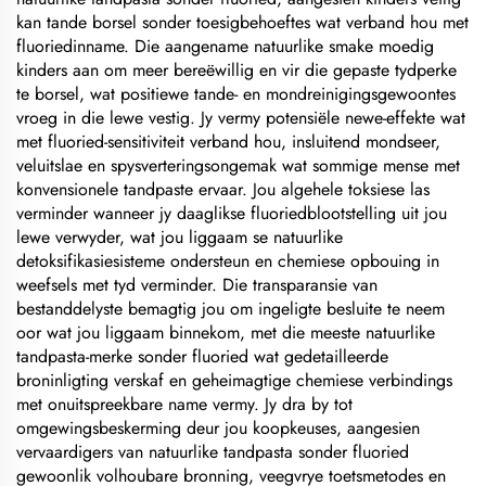
kan tande borsel sonder toesigbehoeftes wat verband hou met
fluoriedinname. Die aangename natuurlike smake moedig
kinders aan om meer bereëwillig en vir die gepaste tydperke
te borsel, wat positiewe tande- en mondreinigingsgewoontes
vroeg in die lewe vestig. Jy vermy potensiële newe-effekte wat
met fluoried-sensitiviteit verband hou, insluitend mondseer,
veluitslae en spysverteringsongemak wat sommige mense met
konvensionele tandpaste ervaar. Jou algehele toksiese las
verminder wanneer jy daaglikse fluoriedblootstelling uit jou
lewe verwyder, wat jou liggaam se natuurlike
detoksifikasiesisteme ondersteun en chemiese opbouing in
weefsels met tyd verminder. Die transparansie van
bestanddelyste bemagtig jou om ingeligte besluite te neem
oor wat jou liggaam binnekom, met die meeste natuurlike
tandpasta-merke sonder fluoried wat gedetailleerde
broninligting verskaf en geheimagtige chemiese verbindings
met onuitspreekbare name vermy. Jy dra by tot
omgewingsbeskerming deur jou koopkeuses, aangesien
vervaardigers van natuurlike tandpasta sonder fluoried
gewoonlik volhoubare bronning, veegvrye toetsmetodes en