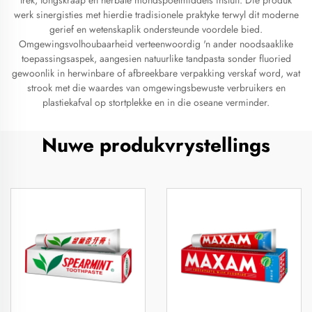
trek, tongskraap en herbale mondspoelmiddels insluit. Die produk
werk sinergisties met hierdie tradisionele praktyke terwyl dit moderne
gerief en wetenskaplik ondersteunde voordele bied.
Omgewingsvolhoubaarheid verteenwoordig 'n ander noodsaaklike
toepassingsaspek, aangesien natuurlike tandpasta sonder fluoried
gewoonlik in herwinbare of afbreekbare verpakking verskaf word, wat
strook met die waardes van omgewingsbewuste verbruikers en
plastiekafval op stortplekke en in die oseane verminder.
Nuwe produkvrystellings