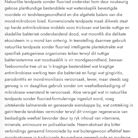
Natuurlike tandpasta sonder fluoried onderskei hom deur noukeurig
gekose plantkundige bestanddele wat wetenskaplik bevestigde
voordele vir tandvleesgesondheid en die algehele balans van die
mond-mikrobiom bied. Konvensionele tandpasta maak dikwels staat
op harde antimikrobiese middels soos triclosan wat beide nuttige en
skadelike bakterieë onderskeidend dood, wat moontlik die delikate
ekosisteem in u mond kan ontwrig. In teenstelling daarmee gebruik
natuurlike tandpasta sonder fluoried intelligente plantekstrakte wat
spesifiek patogeniese organismes teiken terwyl dit nuttige
bakteriestamme wat noodsaaklik is vir mondgesondheid, bewaar.
Teeboomolie tree uit as 'n kragtige bestanddeel wat kragtige
antimikrobiese werking teen die bakterieë en fungi wat gingivitis,
parodontitis en mond-moniliasis veroorsaak, lewer, maar steeds sag
genoeg is vir daaglikse gebruik sonder om weefselbeskadiging of
mikrobiese weerstand te veroorsaak. Aloe vera-gel wat in natuurlike
tandpasta sonder fluoried-formuleringe ingesluit word, voeg
uitstekende kalmerende en genesende eienskappe by, wat ontsteking in
geïrriteerde tandvlees verminder terwyl dit vinniger regenerasie van
beskadigde weefsel bevorder deur sy ryk inhoud van vitamiene,
minerale, aminosure en polisakkariede. Neem-ekstraat dra bitter
verbindings genaamd limonoïede by wat buitengewoon effektief teen
mondpatogene in tradisionele Ayurvediese geneeskunde en moderne