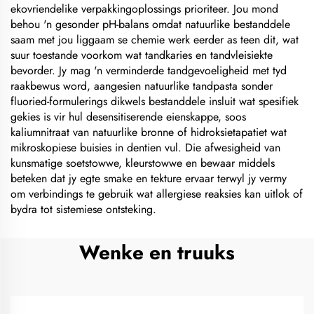
ekovriendelike verpakkingoplossings prioriteer. Jou mond
behou 'n gesonder pH-balans omdat natuurlike bestanddele
saam met jou liggaam se chemie werk eerder as teen dit, wat
suur toestande voorkom wat tandkaries en tandvleisiekte
bevorder. Jy mag 'n verminderde tandgevoeligheid met tyd
raakbewus word, aangesien natuurlike tandpasta sonder
fluoried-formulerings dikwels bestanddele insluit wat spesifiek
gekies is vir hul desensitiserende eienskappe, soos
kaliumnitraat van natuurlike bronne of hidroksietapatiet wat
mikroskopiese buisies in dentien vul. Die afwesigheid van
kunsmatige soetstowwe, kleurstowwe en bewaar middels
beteken dat jy egte smake en tekture ervaar terwyl jy vermy
om verbindings te gebruik wat allergiese reaksies kan uitlok of
bydra tot sistemiese ontsteking.
Wenke en truuks