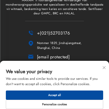
MAXAM 'n toonaangewende vervaardiger van
mondversorgingsprodukte wat spesialiseer in doeltreffende tandpasta
vir witmaak, beskerming teen karies en sensitiewe tande. Sertifiseer
deur GMPC, BRC en HALAL.

+(021)52703176

Nommer 1829, Jinshajiangstraat,
Shanghai, China

[email protected]
Nuusbrief
We value your privacy
We use cookies and similar tools to provide our services. If you
don't want to accept all cookies, click Personalize cookies.
Kopiereg © 2026 Shanghai Maxam Company Limited. Alle regte
Accept all
voorbehou.
Privatheidbeleid
Personalize cookies