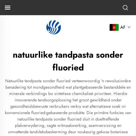
AF
natuurlike tandpasta sonder
fluoried
Natuurlike tandpasta sonder fluoried verteenwoordig 'n rewolusionêre
benadering tot mondgesondheid wat plantgebaseerde bestanddele en
minerale verbindings bo sintetiese chemikalieë prioriteer. Hierdie
innoverende tandsorgoplossing het groot gewildheid onder
gesondheidsbewuste verbruikers verkry wat alternatiewe soek vir
konvensionele fluoried-gebaseerde produkte. Die primêre funksies van
natuurlike tandpasta sonder fluoried sluit in doeltreffende
plakverwydering, sagte witmaakwerking, asemversissing en
omvattende tandvleksbeskerming deur noukeurig gekose botaniese