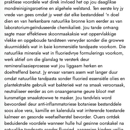
praktiese voordele wat direk invloed het op jou daaglikse
mondreinigingsroetine en algehele welstand. Ten eerste kry jy
vrede van gees omdat jy weet dat elke bestanddeel 'n doel
dien en van herkenbare natuurlike bronne kom eerder as van
laboratorium-geïnduseerde chemikalieë. Jou tande ontvang
sagte maar effektiewe skoonmaakaksie wat oppervlakkige
vlekke en opgeboude tandsteen verwyder sonder die growwe
skuurmiddels wat in baie kommersiële tandpaste voorkom. Die
natuurlike minerale wat in fluoriedvrye formulerings voorkom,
werk aktief om die glanslag te versterk deur
remineralisasieprosesse wat jou liggaam herken en
doeltreffend benut. Jy ervaar varsers asem wat langer duur
omdat natuurlike tandpasta sonder fluoried essensiële olies en
plantekstrakte gebruik wat bakterieë wat na smaak veroorsaak,
neutraliseer eerder as om onaangename geure bloot met
kunsmatige smaakstowwe te masker. Jou tandvleis word
bevoordeel deur anti-inflammatoriese botaniese bestanddele
soos aloe vera, kamille en kalendula wat irriterende toestande
kalmeer en gesonde weefselherstel bevorder. Ouers ontdek
beduidende voordele wanneer hulle hul gesinne oorskakel na
natuurlike tandpasta sonder fluoried, aangesien kinders veilig