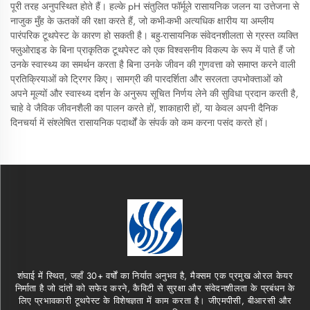
पूरी तरह अनुपस्थित होते हैं। हल्के pH संतुलित फॉर्मूले रासायनिक जलन या उत्तेजना से
नाजुक मुँह के ऊतकों की रक्षा करते हैं, जो कभी-कभी अत्यधिक क्षारीय या अम्लीय
पारंपरिक टूथपेस्ट के कारण हो सकती है। बहु-रासायनिक संवेदनशीलता से ग्रस्त व्यक्ति
फ्लुओराइड के बिना प्राकृतिक टूथपेस्ट को एक विश्वसनीय विकल्प के रूप में पाते हैं जो
उनके स्वास्थ्य का समर्थन करता है बिना उनके जीवन की गुणवत्ता को समाप्त करने वाली
प्रतिक्रियाओं को ट्रिगर किए। सामग्री की पारदर्शिता और सरलता उपभोक्ताओं को
अपने मूल्यों और स्वास्थ्य दर्शन के अनुरूप सूचित निर्णय लेने की सुविधा प्रदान करती है,
चाहे वे जैविक जीवनशैली का पालन करते हों, शाकाहारी हों, या केवल अपनी दैनिक
दिनचर्या में संश्लेषित रासायनिक पदार्थों के संपर्क को कम करना पसंद करते हों।
शंघाई में स्थित, जहाँ 30+ वर्षों का निर्यात अनुभव है, मैक्सम एक प्रमुख ओरल केयर
निर्माता है जो दांतों को सफेद करने, कैविटी से सुरक्षा और संवेदनशीलता के प्रबंधन के
लिए प्रभावकारी टूथपेस्ट के विशेषज्ञता में काम करता है। जीएमपीसी, बीआरसी और