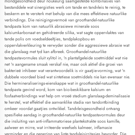
mondgesondheid deur noukeurig saamgestelde kombinasies van
bestanddele wat sinergisties werk om tande en tandvleis te reinig, te
beskerm en te versterk met behulp van die mees effektiewe natuurlike
verbindings. Die reinigingsvermoë van groothandel-natuurlike
tandpasta kom van natuurlik abrasiewe minerale soos
kalsiumkarbonaat en gehidreerde silika, wat sagte oppervlaktes van
tande polis om voedseldeeltjies, tandplakopbou en
oppervlakverkleuring te verwyder sonder die aggressiewe abrasie wat
die glanslaag met tyd kan afbreek. Groothandel-natuurlike
tandpastavormules sluit xylitol in, 'n plantafgeleide soetmiddel wat nie
net 'n aangename smaak verskaf nie, maar ook aktief die groei van
bakterieë inhibeer wat verantwoordelik is vir gaatjie-vorming, wat 'n
dubbele voordeel bied wat sintetiese soetmiddels nie kan ewenaar nie.
Die hermineraliserings-eienskappe wat in groothandel-natuurlike
tandpasta gevind word, kom van bio-beskikbare kalsium- en
fosfaatverbindings wat help om vroeë stadium glanslaag-deminalisasie
te herstel, wat effektief die aanvanklike stadia van tandontbinding
omkeer voordat gaatjies ontwikkel. Tandvleisgesondheid ontvang
spesifieke aandag in groothandel-natuurlike tandpastavormules deur
die insluiting van anti-inflammatoriese plantekstrakte soos kamille,
aalweer en mirre, wat irriteerde weefsels kalmeer, inflamasie
verminder en die genezing van ligte tandvleisirritasies bevorder. Die