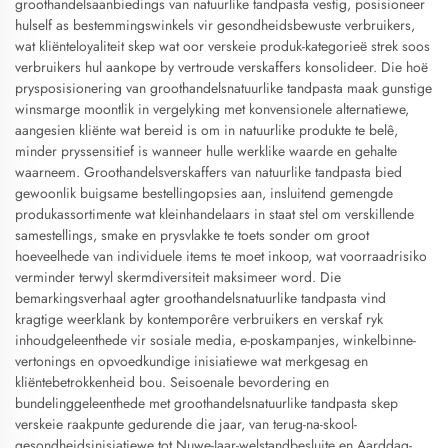
groothandelsaanbiedings van natuurlike tandpasta vestig, posisioneer
hulself as bestemmingswinkels vir gesondheidsbewuste verbruikers,
wat kliënteloyaliteit skep wat oor verskeie produk-kategorieë strek soos
verbruikers hul aankope by vertroude verskaffers konsolideer. Die hoë
prysposisionering van groothandelsnatuurlike tandpasta maak gunstige
winsmarge moontlik in vergelyking met konvensionele alternatiewe,
aangesien kliënte wat bereid is om in natuurlike produkte te belê,
minder pryssensitief is wanneer hulle werklike waarde en gehalte
waarneem. Groothandelsverskaffers van natuurlike tandpasta bied
gewoonlik buigsame bestellingopsies aan, insluitend gemengde
produkassortimente wat kleinhandelaars in staat stel om verskillende
samestellings, smake en prysvlakke te toets sonder om groot
hoeveelhede van individuele items te moet inkoop, wat voorraadrisiko
verminder terwyl skermdiversiteit maksimeer word. Die
bemarkingsverhaal agter groothandelsnatuurlike tandpasta vind
kragtige weerklank by kontemporêre verbruikers en verskaf ryk
inhoudgeleenthede vir sosiale media, e-poskampanjes, winkelbinne-
vertonings en opvoedkundige inisiatiewe wat merkgesag en
kliëntebetrokkenheid bou. Seisoenale bevordering en
bundelinggeleenthede met groothandelsnatuurlike tandpasta skep
verskeie raakpunte gedurende die jaar, van terug-na-skool-
gesondheidsinisiatiewe tot Nuwe-Jaar-welstandbesluite en Aarddag-