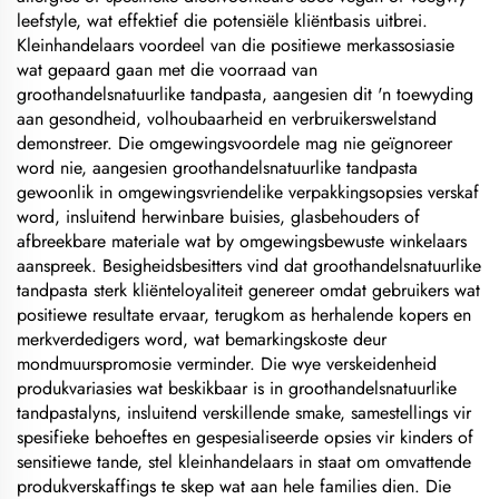
leefstyle, wat effektief die potensiële kliëntbasis uitbrei.
Kleinhandelaars voordeel van die positiewe merkassosiasie
wat gepaard gaan met die voorraad van
groothandelsnatuurlike tandpasta, aangesien dit 'n toewyding
aan gesondheid, volhoubaarheid en verbruikerswelstand
demonstreer. Die omgewingsvoordele mag nie geïgnoreer
word nie, aangesien groothandelsnatuurlike tandpasta
gewoonlik in omgewingsvriendelike verpakkingsopsies verskaf
word, insluitend herwinbare buisies, glasbehouders of
afbreekbare materiale wat by omgewingsbewuste winkelaars
aanspreek. Besigheidsbesitters vind dat groothandelsnatuurlike
tandpasta sterk kliënteloyaliteit genereer omdat gebruikers wat
positiewe resultate ervaar, terugkom as herhalende kopers en
merkverdedigers word, wat bemarkingskoste deur
mondmuurspromosie verminder. Die wye verskeidenheid
produkvariasies wat beskikbaar is in groothandelsnatuurlike
tandpastalyns, insluitend verskillende smake, samestellings vir
spesifieke behoeftes en gespesialiseerde opsies vir kinders of
sensitiewe tande, stel kleinhandelaars in staat om omvattende
produkverskaffings te skep wat aan hele families dien. Die