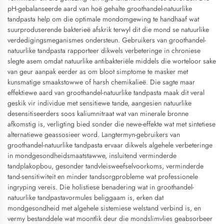
pH-gebalanseerde aard van hoë gehalte groothandel-natuurlike
tandpasta help om die optimale mondomgewing te handhaaf wat
suurproduserende bakterieë afskrik terwyl dit die mond se natuurlike
verdedigingsmeganismes ondersteun. Gebruikers van groothandel-
natuurlike tandpasta rapporteer dikwels verbeteringe in chroniese
slegte asem omdat natuurlike antibakteriële middels die worteloor sake
van geur aanpak eerder as om bloot simptome te masker met
kunsmatige smaakstowwe of harsh chemikalieë. Die sagte maar
effektiewe aard van groothandel-natuurlike tandpasta maak dit veral
geskik vir individue met sensitiewe tande, aangesien natuurlike
desensitiseerders soos kaliumnitraat wat van minerale bronne
afkomstig is, verligting bied sonder die newe-effekte wat met sintetiese
alternatiewe geassosieer word. Langtermyn-gebruikers van
groothandel-natuurlike tandpasta ervaar dikwels algehele verbeteringe
in mondgesondheidsmaatstawwe, insluitend verminderde
tandplakopbou, gesonder tandvleisweefselvoorkoms, verminderde
tand-sensitiwiteit en minder tandsorgprobleme wat professionele
ingryping vereis. Die holistiese benadering wat in groothandel-
natuurlike tandpastavormules beliggaam is, erken dat
mondgesondheid met algehele sistemiese welstand verbind is, en
vermy bestanddele wat moontlik deur die mondslimvlies geabsorbeer