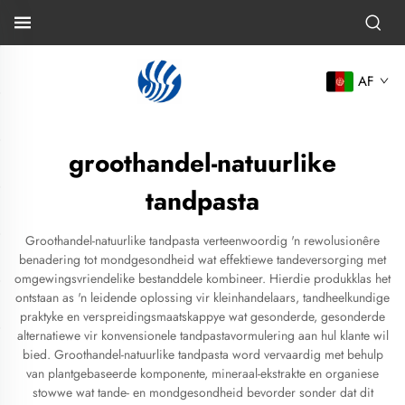
AF
groothandel-natuurlike
tandpasta
Groothandel-natuurlike tandpasta verteenwoordig 'n rewolusionêre
benadering tot mondgesondheid wat effektiewe tandeversorging met
omgewingsvriendelike bestanddele kombineer. Hierdie produkklas het
ontstaan as 'n leidende oplossing vir kleinhandelaars, tandheelkundige
praktyke en verspreidingsmaatskappye wat gesonderde, gesonderde
alternatiewe vir konvensionele tandpastavormulering aan hul klante wil
bied. Groothandel-natuurlike tandpasta word vervaardig met behulp
van plantgebaseerde komponente, mineraal-ekstrakte en organiese
stowwe wat tande- en mondgesondheid bevorder sonder dat dit