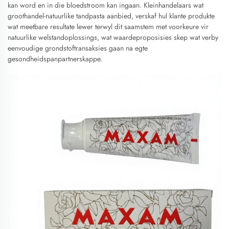
kan word en in die bloedstroom kan ingaan. Kleinhandelaars wat
groothandel-natuurlike tandpasta aanbied, verskaf hul klante produkte
wat meetbare resultate lewer terwyl dit saamstem met voorkeure vir
natuurlike welstandoplossings, wat waardeproposisies skep wat verby
eenvoudige grondstoftransaksies gaan na egte
gesondheidspanpartnerskappe.