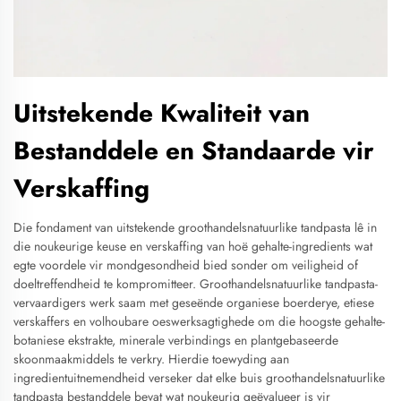
Uitstekende Kwaliteit van
Bestanddele en Standaarde vir
Verskaffing
Die fondament van uitstekende groothandelsnatuurlike tandpasta lê in
die noukeurige keuse en verskaffing van hoë gehalte-ingredients wat
egte voordele vir mondgesondheid bied sonder om veiligheid of
doeltreffendheid te kompromitteer. Groothandelsnatuurlike tandpasta-
vervaardigers werk saam met geseënde organiese boerderye, etiese
verskaffers en volhoubare oeswerksagtighede om die hoogste gehalte-
botaniese ekstrakte, minerale verbindings en plantgebaseerde
skoonmaakmiddels te verkry. Hierdie toewyding aan
ingredientuitnemendheid verseker dat elke buis groothandelsnatuurlike
tandpasta bestanddele bevat wat noukeurig geëvalueer is vir