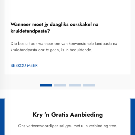
Wanneer moet jy daagliks oorskakel na
kruidetandpasta?
Die besluit oor wanneer om van konvensionele tandpasta na
kruie-tandpasta oor te gaan, is 'n beduidende
mondgesondheidsbesluit wat nie net jou tande-gesondheid nie,
maar ook jou algehele welstand beïnvloed. Baie mense vind
BESKOU MEER
hulself dat hulle vrae vra oor...
Kry 'n Gratis Aanbieding
Ons verteenwoordiger sal gou met u in verbinding tree.