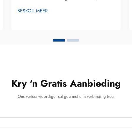
noodsaaklik vir enigiemand wat na 'n
BESKOU MEER
helderder glimlag soek en 'n ingeligte
belegging in hul mond-estetika wil maak.
Die tydperk waaroor tandebleikresultate
duur, wissel aansienlik afhangende van...
Kry 'n Gratis Aanbieding
Ons verteenwoordiger sal gou met u in verbinding tree.