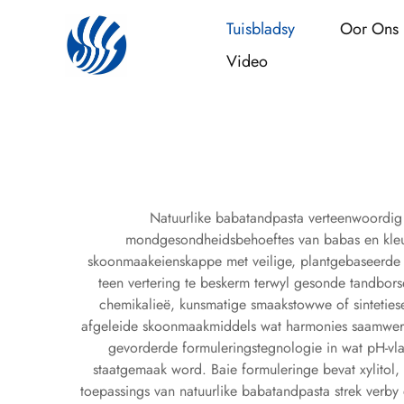
Tuisbladsy
Oor Ons
Video
Natuurlike babatandpasta verteenwoordig 
mondgesondheidsbehoeftes van babas en kleut
skoonmaakeienskappe met veilige, plantgebaseerde 
teen vertering te beskerm terwyl gesonde tandbors
chemikalieë, kunsmatige smaakstowwe of sintetiese
afgeleide skoonmaakmiddels wat harmonies saamwerk 
gevorderde formuleringstegnologie in wat pH-vla
staatgemaak word. Baie formuleringe bevat xylitol,
toepassings van natuurlike babatandpasta strek ver