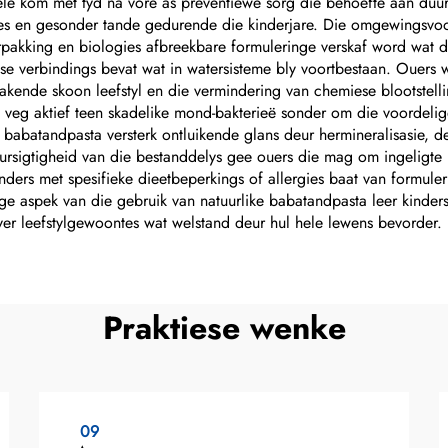
le kom met tyd na vore as preventiewe sorg die behoefte aan duur 
ies en gesonder tande gedurende die kinderjare. Die omgewingsvo
rpakking en biologies afbreekbare formuleringe verskaf word wat d
ese verbindings bevat wat in watersisteme bly voortbestaan. Ouers w
ende skoon leefstyl en die vermindering van chemiese blootstelling
ol veg aktief teen skadelike mond-bakterieë sonder om die voordel
babatandpasta versterk ontluikende glans deur hermineralisasie, deu
eursigtigheid van die bestanddelys gee ouers die mag om ingeligte
Kinders met spesifieke dieetbeperkings of allergies baat van formul
e aspek van die gebruik van natuurlike babatandpasta leer kinder
yer leefstylgewoontes wat welstand deur hul hele lewens bevorder.
Praktiese wenke
09