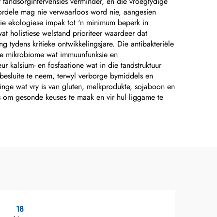
tandsorgintervensies verminder, en die vroegtydige
ordele mag nie verwaarloos word nie, aangesien
ie ekologiese impak tot 'n minimum beperk in
at holistiese welstand prioriteer waardeer dat
 tydens kritieke ontwikkelingsjare. Die antibakteriële
ige mikrobiome wat immuunfunksie en
r kalsium- en fosfaatione wat in die tandstruktuur
 besluite te neem, terwyl verborge bymiddels en
eringe wat vry is van gluten, melkprodukte, sojaboon en
s om gesonde keuses te maak en vir hul liggame te
18
2