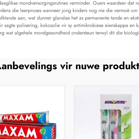
daaglikse mondversorgingsrutines verminder. Ouers waardeer dat natu
dens die leerproses wanneer jong kinders nog nie die vermoë om t
lktande aan, wat dunner glanslae het as permanente tande en ekstra
sagte polisering, kokosolie vir sy antimikrobiese eienskappe en kam
rg wat algehele mondgesondheid ondersteun terwyl dit die biologie
anbevelings vir nuwe produk