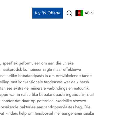
Kry 'n Offerte
AF
, spesifiek geformuleer om aan die unieke
onmaakproduk kombineer sagte maar effektiewe
natuurlike babatandpasta is om ontwikkelende tande
elling met konvensionele tandpastas wat dalk harsh
niese ekstrakte, minerale verbindings en natuurlik
e wat in natuurlike babatandpasta ingebou is, sluit
k sonder dat daar op potensieel skadelike stowwe
roorsakende bakterieë aan tandoppervlaktes heg. Die
 wat kinders help om tandborsel met aangename smake