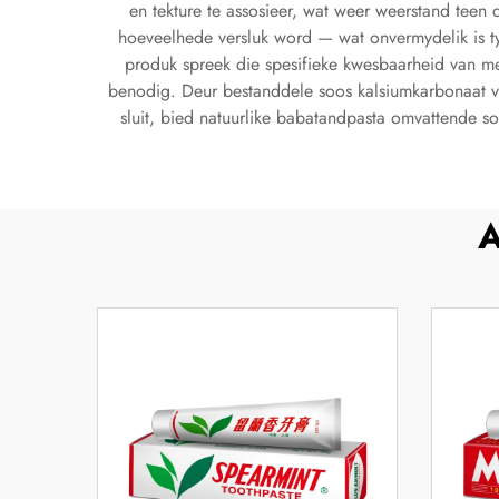
en tekture te assosieer, wat weer weerstand teen 
hoeveelhede versluk word — wat onvermydelik is ty
produk spreek die spesifieke kwesbaarheid van me
benodig. Deur bestanddele soos kalsiumkarbonaat vir 
sluit, bied natuurlike babatandpasta omvattende so
A