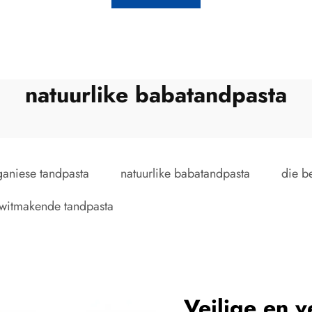
natuurlike babatandpasta
ganiese tandpasta
natuurlike babatandpasta
die b
witmakende tandpasta
Veilige en v