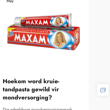
May
Ma
Hoekom word kruie-
Ho
tandpasta gewild vir
tan
mondversorging?
Die 
mond
Die wêreldwye mondversorgingsmark