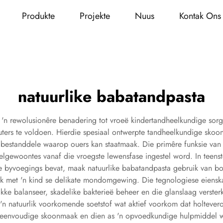
Produkte
Projekte
Nuus
Kontak Ons
natuurlike babatandpasta
'n rewolusionêre benadering tot vroeë kindertandheelkundige sorg
ers te voldoen. Hierdie spesiaal ontwerpte tandheelkundige sko
bestanddele waarop ouers kan staatmaak. Die primêre funksie van 
elgewoontes vanaf die vroegste lewensfase ingestel word. In teenst
 byvoegings bevat, maak natuurlike babatandpasta gebruik van bota
met 'n kind se delikate mondomgewing. Die tegnologiese eienskapp
kke balanseer, skadelike bakterieë beheer en die glanslaag verster
 'n natuurlik voorkomende soetstof wat aktief voorkom dat holteve
by eenvoudige skoonmaak en dien as 'n opvoedkundige hulpmiddel