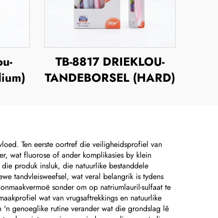
ou-
TB-8817 DRIEKLOU-
dium)
TANDEBORSEL (HARD)
oed. Ten eerste oortref die veiligheidsprofiel van
r, wat fluorose of ander komplikasies by klein
 die produk insluk, die natuurlike bestanddele
ewe tandvleisweefsel, wat veral belangrik is tydens
onmaakvermoë sonder om op natriumlauril-sulfaat te
aakprofiel wat van vrugsaftrekkings en natuurlike
n 'n genoeglike rutine verander wat die grondslag lê