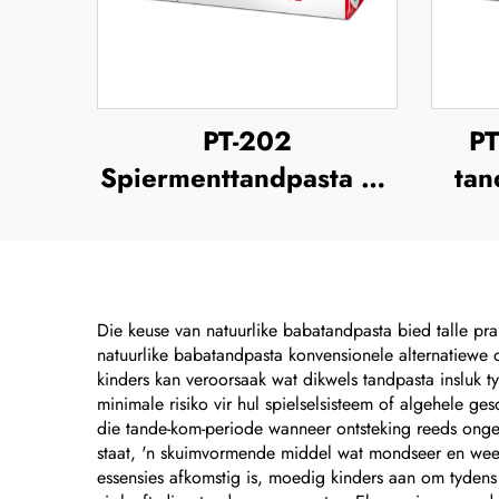
PT-202
PT
Spiermenttandpasta 63
tan
Gram
Die keuse van natuurlike babatandpasta bied talle pra
natuurlike babatandpasta konvensionele alternatiewe 
kinders kan veroorsaak wat dikwels tandpasta insluk ty
minimale risiko vir hul spielselsisteem of algehele ge
die tande-kom-periode wanneer ontsteking reeds onge
staat, 'n skuimvormende middel wat mondseer en weefs
essensies afkomstig is, moedig kinders aan om tydens 