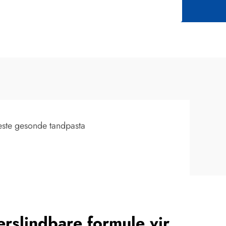
este gesonde tandpasta
erslindbare formule vir