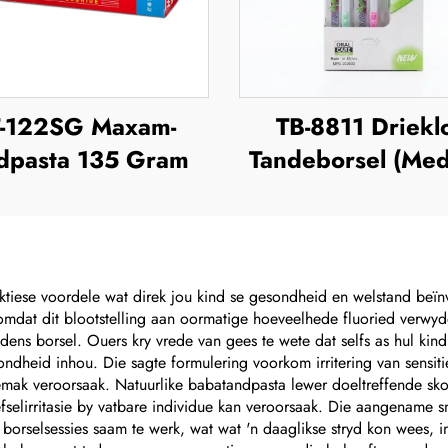
-122SG Maxam-
TB-8811 Driekl
dpasta 135 Gram
Tandeborsel (Me
ktiese voordele wat direk jou kind se gesondheid en welstand beïnvl
omdat dit blootstelling aan oormatige hoeveelhede fluoried verwyde
dens borsel. Ouers kry vrede van gees te wete dat selfs as hul kind
sondheid inhou. Die sagte formulering voorkom irritering van sensiti
mak veroorsaak. Natuurlike babatandpasta lewer doeltreffende sko
elirritasie by vatbare individue kan veroorsaak. Die aangename sm
borselsessies saam te werk, wat wat 'n daaglikse stryd kon wees, i