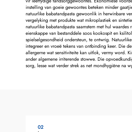
vir leeftydige tandsorggewoontes. Ekonomiese voorde
instelling van goeie gewoontes beteken minder gaatj
natuurlike babatandpasta gewoonlik in herwinbare ve
vergelyking met produkte wat mikroplastiek en sinteti
natuurlike babatandpasta saamstem met hul waardes rak
eienskappe van bestanddele soos kookospit en ksilit
spielselgesondheid ondersteun, te ontwrig. Natuurlike 
integreer en vroeë tekens van ontbinding keer. Die d
allergerne wat sensitiviteite kan uitlok, vermy word. 
ander algemene irriterende stowwe. Die opvoedkundig
sorg, lesse wat verder strek as net mondhygiëne na w
02