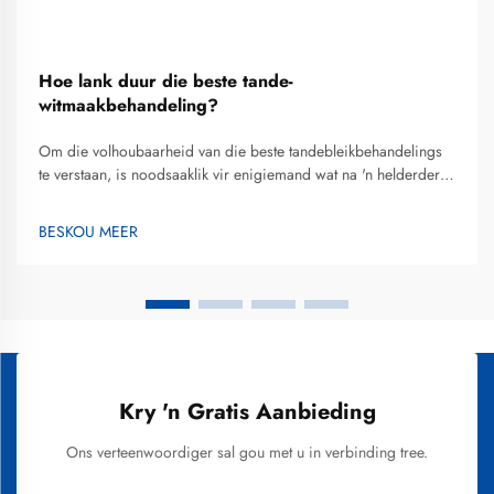
Hoe lank duur die beste tande-
witmaakbehandeling?
Om die volhoubaarheid van die beste tandebleikbehandelings
te verstaan, is noodsaaklik vir enigiemand wat na 'n helderder
glimlag soek en 'n ingeligte belegging in hul mond-estetika wil
maak. Die tydperk waaroor tandebleikresultate duur, wissel
BESKOU MEER
aansienlik afhangende van...
Kry 'n Gratis Aanbieding
Ons verteenwoordiger sal gou met u in verbinding tree.