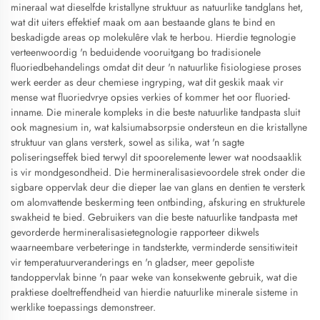
mineraal wat dieselfde kristallyne struktuur as natuurlike tandglans het,
wat dit uiters effektief maak om aan bestaande glans te bind en
beskadigde areas op molekulêre vlak te herbou. Hierdie tegnologie
verteenwoordig 'n beduidende vooruitgang bo tradisionele
fluoriedbehandelings omdat dit deur 'n natuurlike fisiologiese proses
werk eerder as deur chemiese ingryping, wat dit geskik maak vir
mense wat fluoriedvrye opsies verkies of kommer het oor fluoried-
inname. Die minerale kompleks in die beste natuurlike tandpasta sluit
ook magnesium in, wat kalsiumabsorpsie ondersteun en die kristallyne
struktuur van glans versterk, sowel as silika, wat 'n sagte
poliseringseffek bied terwyl dit spoorelemente lewer wat noodsaaklik
is vir mondgesondheid. Die hermineralisasievoordele strek onder die
sigbare oppervlak deur die dieper lae van glans en dentien te versterk
om alomvattende beskerming teen ontbinding, afskuring en strukturele
swakheid te bied. Gebruikers van die beste natuurlike tandpasta met
gevorderde hermineralisasietegnologie rapporteer dikwels
waarneembare verbeteringe in tandsterkte, verminderde sensitiwiteit
vir temperatuurveranderings en 'n gladser, meer gepoliste
tandoppervlak binne 'n paar weke van konsekwente gebruik, wat die
praktiese doeltreffendheid van hierdie natuurlike minerale sisteme in
werklike toepassings demonstreer.