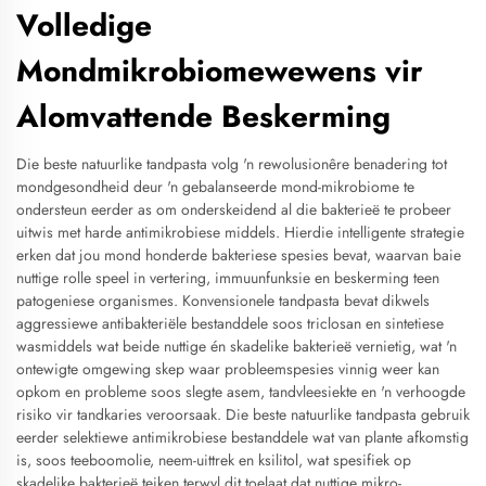
Volledige
Mondmikrobiomewewens vir
Alomvattende Beskerming
Die beste natuurlike tandpasta volg 'n rewolusionêre benadering tot
mondgesondheid deur 'n gebalanseerde mond-mikrobiome te
ondersteun eerder as om onderskeidend al die bakterieë te probeer
uitwis met harde antimikrobiese middels. Hierdie intelligente strategie
erken dat jou mond honderde bakteriese spesies bevat, waarvan baie
nuttige rolle speel in vertering, immuunfunksie en beskerming teen
patogeniese organismes. Konvensionele tandpasta bevat dikwels
aggressiewe antibakteriële bestanddele soos triclosan en sintetiese
wasmiddels wat beide nuttige én skadelike bakterieë vernietig, wat 'n
ontewigte omgewing skep waar probleemspesies vinnig weer kan
opkom en probleme soos slegte asem, tandvleesiekte en 'n verhoogde
risiko vir tandkaries veroorsaak. Die beste natuurlike tandpasta gebruik
eerder selektiewe antimikrobiese bestanddele wat van plante afkomstig
is, soos teeboomolie, neem-uittrek en ksilitol, wat spesifiek op
skadelike bakterieë teiken terwyl dit toelaat dat nuttige mikro-