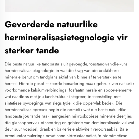
Gevorderde natuurlike
hermineralisasietegnologie vir
sterker tande
Die beste natuurlike tandpasta sluit gevoegde, toestand-van-die-kuns
hermineralisasietegnologie in wat die krag van bio-beskikbare
minerale benut om tandglans aktief van binne af te versterk en te
herstel. Hierdie gesofistikeerde benadering maak gebruik van natuurlik
voorkomende kalsiumverbindings, fosfaatminerale en spoor-elemente
wat naadloos met jou tandstruktuur integreer, in teenstelling met
sintetiese byvoegings wat slegs tydelik die oppervlak bedek. Die
hermineralisasieproses begin die oomblik wat die beste natuurlike
tandpasta jou tande raak, aangesien mikroskopiese minerale deeltjies
die glansoppervlak binnedring en gebiede van demineralisasie vul wat
deur suur voedsel, drank en bakteriële aktiwiteit veroorsaak is. Baie
premiumformulerings bevat nano-hidroksiaapatiet, 'n biomimetiese