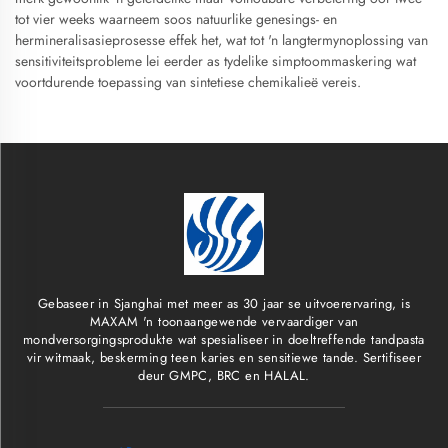
tot vier weeks waarneem soos natuurlike genesings- en
hermineralisasieprosesse effek het, wat tot 'n langtermynoplossing van
sensitiviteitsprobleme lei eerder as tydelike simptoommaskering wat
voortdurende toepassing van sintetiese chemikalieë vereis.
Gebaseer in Sjanghai met meer as 30 jaar se uitvoerervaring, is
MAXAM 'n toonaangewende vervaardiger van
mondversorgingsprodukte wat spesialiseer in doeltreffende tandpasta
vir witmaak, beskerming teen karies en sensitiewe tande. Sertifiseer
deur GMPC, BRC en HALAL.