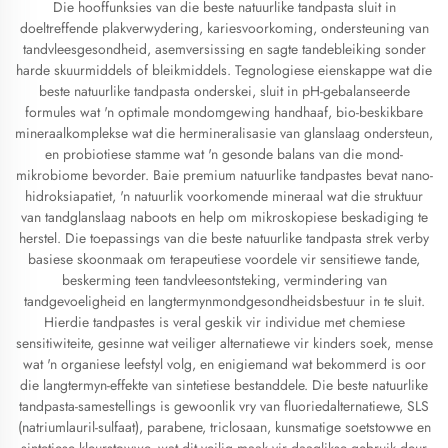
Die hooffunksies van die beste natuurlike tandpasta sluit in
doeltreffende plakverwydering, kariesvoorkoming, ondersteuning van
tandvleesgesondheid, asemversissing en sagte tandebleiking sonder
harde skuurmiddels of bleikmiddels. Tegnologiese eienskappe wat die
beste natuurlike tandpasta onderskei, sluit in pH-gebalanseerde
formules wat 'n optimale mondomgewing handhaaf, bio-beskikbare
mineraalkomplekse wat die hermineralisasie van glanslaag ondersteun,
en probiotiese stamme wat 'n gesonde balans van die mond-
mikrobiome bevorder. Baie premium natuurlike tandpastes bevat nano-
hidroksiapatiet, 'n natuurlik voorkomende mineraal wat die struktuur
van tandglanslaag naboots en help om mikroskopiese beskadiging te
herstel. Die toepassings van die beste natuurlike tandpasta strek verby
basiese skoonmaak om terapeutiese voordele vir sensitiewe tande,
beskerming teen tandvleesontsteking, vermindering van
tandgevoeligheid en langtermynmondgesondheidsbestuur in te sluit.
Hierdie tandpastes is veral geskik vir individue met chemiese
sensitiwiteite, gesinne wat veiliger alternatiewe vir kinders soek, mense
wat 'n organiese leefstyl volg, en enigiemand wat bekommerd is oor
die langtermyn-effekte van sintetiese bestanddele. Die beste natuurlike
tandpasta-samestellings is gewoonlik vry van fluoriedalternatiewe, SLS
(natriumlauril-sulfaat), parabene, triclosaan, kunsmatige soetstowwe en