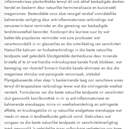
inflammatoriese plantonttrekke terwyl dit ook aktief beskadigde dentien
herstel en beskerm deur natuurlike hermineralisasie en buisie-seël-
meganismes. Bestanddele soos aloe vera-gel verskaf onmiddellike
kalmerende verligting deur anti-inflammatoriese verbindings wat
senuwee-irritasie verminder en die genezing van beskadigde
tandvleisweefsel bevorder. Kookospit dra lauriese suur by wat
bakteriële populasies verminder wat sure produseer wat
verantwoordelik is vir glasverlies en die ontwikkeling van sensitiviteit.
Natuurlike kalsium- en fosfaatverbindings in die beste natuurlike
tandpasta seël geleidelik blootgestelde dentienbuise deur minerale
kristalle af te sit wat hierdie mikroskopiese kanale fisiek blokkeer, wat
beweging van vloeistof binne-in hierdie kanale elimineer en dus die
meganiese stimulus wat pynsignale veroorsaak, uitskakel.
Plantgebaseerde olies skep 'n beskermende laag oor sensitiewe areas
terwyl dit terapeutiese verbindings lewer wat die omringende weefsel
versterk. Formulasies van die beste natuurlike tandpasta vir sensitiviteit
sluit gewoonlik kamille-onttrek in vir sy anti-inflammatoriese en
kalmerende eienskappe, mirre vir weefselversterking en astringente
effekte, en kruidnagelolie vir sy natuurlike analgetiese eienskappe wat
reeds vir eeue in tandheelkunde gebruik word. Gebruikers wat
oorgaan na die beste natuurlike tandpasta vir sensitiviteitsverligting
merk gewoonlik 'n geleidelike maar volhoubare verbetering oor twee