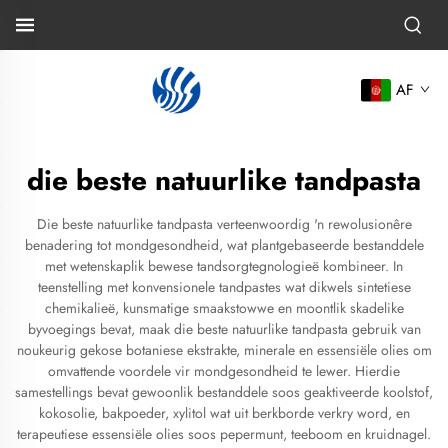
AF
die beste natuurlike tandpasta
Die beste natuurlike tandpasta verteenwoordig 'n rewolusionêre
benadering tot mondgesondheid, wat plantgebaseerde bestanddele
met wetenskaplik bewese tandsorgtegnologieë kombineer. In
teenstelling met konvensionele tandpastes wat dikwels sintetiese
chemikalieë, kunsmatige smaakstowwe en moontlik skadelike
byvoegings bevat, maak die beste natuurlike tandpasta gebruik van
noukeurig gekose botaniese ekstrakte, minerale en essensiële olies om
omvattende voordele vir mondgesondheid te lewer. Hierdie
samestellings bevat gewoonlik bestanddele soos geaktiveerde koolstof,
kokosolie, bakpoeder, xylitol wat uit berkborde verkry word, en
terapeutiese essensiële olies soos pepermunt, teeboom en kruidnagel.