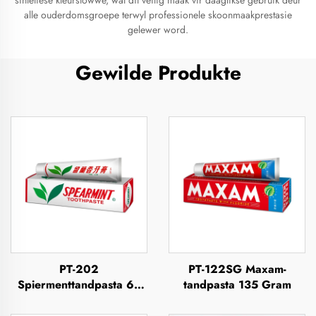
sintetiese kleurstowwe, wat dit veilig maak vir daaglikse gebruik deur
alle ouderdomsgroepe terwyl professionele skoonmaakprestasie
gelewer word.
Gewilde Produkte
PT-202
PT-122SG Maxam-
Spiermenttandpasta 63
tandpasta 135 Gram
Gram