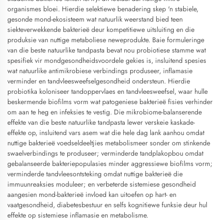
organismes bloei. Hierdie selektiewe benadering skep 'n stabiele,
gesonde mond-ekosisteem wat natuurlik weerstand bied teen
siekteverwekkende bakterieë deur kompetitiewe uitsluiting en die
produksie van nuttige metaboliese neweprodukte. Baie formuleringe
van die beste natuurlike tandpasta bevat nou probiotiese stamme wat
spesifiek vir mondgesondheidsvoordele gekies is, insluitend spesies
wat natuurlike antimikrobiese verbindings produseer, inflamasie
verminder en tandvleesweefselgesondheid ondersteun. Hierdie
probiotika koloniseer tandoppervlaes en tandvleesweefsel, waar hulle
beskermende biofilms vorm wat patogeniese bakterieë fisies verhinder
om aan te heg en infeksies te vestig. Die mikrobiome-balanserende
effekte van die beste natuurlike tandpasta lewer verskeie kaskade-
effekte op, insluitend vars asem wat die hele dag lank aanhou omdat
nuttige bakterieë voedseldeeltjies metabolismeer sonder om stinkende
swaelverbindings te produseer; verminderde tandplakopbou omdat
gebalanseerde bakteriepopulasies minder aggressiewe biofilms vorm;
verminderde tandvleesontsteking omdat nuttige bakterieë die
immuunreaksies moduleer; en verbeterde sistemiese gesondheid
aangesien mond-bakterieë invloed kan uitoefen op hart- en
vaatgesondheid, diabetesbestuur en selfs kognitiewe funksie deur hul
effekte op sistemiese inflamasie en metabolisme.