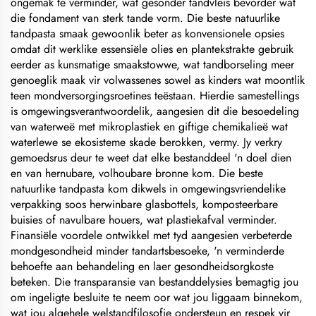
ongemak te verminder, wat gesonder tandvleis bevorder wat
die fondament van sterk tande vorm. Die beste natuurlike
tandpasta smaak gewoonlik beter as konvensionele opsies
omdat dit werklike essensiële olies en plantekstrakte gebruik
eerder as kunsmatige smaakstowwe, wat tandborseling meer
genoeglik maak vir volwassenes sowel as kinders wat moontlik
teen mondversorgingsroetines teëstaan. Hierdie samestellings
is omgewingsverantwoordelik, aangesien dit die besoedeling
van waterweë met mikroplastiek en giftige chemikalieë wat
waterlewe se ekosisteme skade berokken, vermy. Jy verkry
gemoedsrus deur te weet dat elke bestanddeel 'n doel dien
en van hernubare, volhoubare bronne kom. Die beste
natuurlike tandpasta kom dikwels in omgewingsvriendelike
verpakking soos herwinbare glasbottels, komposteerbare
buisies of navulbare houers, wat plastiekafval verminder.
Finansiële voordele ontwikkel met tyd aangesien verbeterde
mondgesondheid minder tandartsbesoeke, 'n verminderde
behoefte aan behandeling en laer gesondheidsorgkoste
beteken. Die transparansie van bestanddelysies bemagtig jou
om ingeligte besluite te neem oor wat jou liggaam binnekom,
wat jou algehele welstandfilosofie ondersteun en respek vir