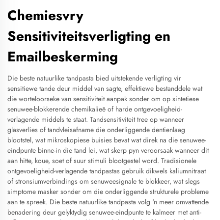
Chemiesvry
Sensitiviteitsverligting en
Emailbeskerming
Die beste natuurlike tandpasta bied uitstekende verligting vir
sensitiewe tande deur middel van sagte, effektiewe bestanddele wat
die worteloorseke van sensitiviteit aanpak sonder om op sintetiese
senuwee-blokkerende chemikalieë of harde ontgevoeligheid-
verlagende middels te staat. Tandsensitiviteit tree op wanneer
glasverlies of tandvleisafname die onderliggende dentienlaag
blootstel, wat mikroskopiese buisies bevat wat direk na die senuwee-
eindpunte binne-in die tand lei, wat skerp pyn veroorsaak wanneer dit
aan hitte, koue, soet of suur stimuli blootgestel word. Tradisionele
ontgevoeligheid-verlagende tandpastas gebruik dikwels kaliumnitraat
of stronsiumverbindings om senuweesignale te blokkeer, wat slegs
simptome masker sonder om die onderliggende strukturele probleme
aan te spreek. Die beste natuurlike tandpasta volg 'n meer omvattende
benadering deur gelyktydig senuwee-eindpunte te kalmeer met anti-