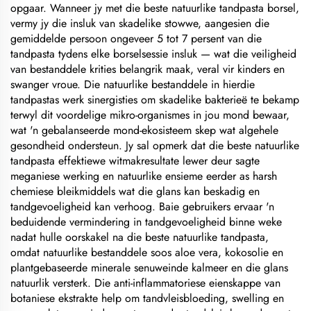
opgaar. Wanneer jy met die beste natuurlike tandpasta borsel,
vermy jy die insluk van skadelike stowwe, aangesien die
gemiddelde persoon ongeveer 5 tot 7 persent van die
tandpasta tydens elke borselsessie insluk — wat die veiligheid
van bestanddele krities belangrik maak, veral vir kinders en
swanger vroue. Die natuurlike bestanddele in hierdie
tandpastas werk sinergisties om skadelike bakterieë te bekamp
terwyl dit voordelige mikro-organismes in jou mond bewaar,
wat 'n gebalanseerde mond-ekosisteem skep wat algehele
gesondheid ondersteun. Jy sal opmerk dat die beste natuurlike
tandpasta effektiewe witmakresultate lewer deur sagte
meganiese werking en natuurlike ensieme eerder as harsh
chemiese bleikmiddels wat die glans kan beskadig en
tandgevoeligheid kan verhoog. Baie gebruikers ervaar 'n
beduidende vermindering in tandgevoeligheid binne weke
nadat hulle oorskakel na die beste natuurlike tandpasta,
omdat natuurlike bestanddele soos aloe vera, kokosolie en
plantgebaseerde minerale senuweinde kalmeer en die glans
natuurlik versterk. Die anti-inflammatoriese eienskappe van
botaniese ekstrakte help om tandvleisbloeding, swelling en