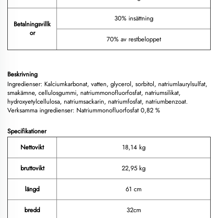
30% insättning
Betalningsvillk
or
70% av restbeloppet
Beskrivning
Ingredienser: Kalciumkarbonat, vatten, glycerol, sorbitol, natriumlaurylsulfat,
smakämne, cellulosgummi, natriummonofluorfosfat, natriumsilikat,
hydroxyetylcellulosa, natriumsackarin, natriumfosfat, natriumbenzoat.
Verksamma ingredienser: Natriummonofluorfosfat 0,82 %
Specifikationer
Nettovikt
18,14 kg
bruttovikt
22,95 kg
längd
61 cm
bredd
32cm