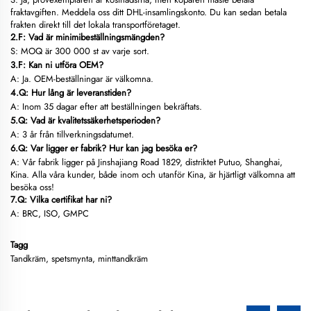
fraktavgiften. Meddela oss ditt DHL-insamlingskonto. Du kan sedan betala
frakten direkt till det lokala transportföretaget.
2.F: Vad är minimibeställningsmängden?
S: MOQ är 300 000 st av varje sort.
3.F: Kan ni utföra OEM?
A: Ja. OEM-beställningar är välkomna.
4.Q: Hur lång är leveranstiden?
A: Inom 35 dagar efter att beställningen bekräftats.
5.Q: Vad är kvalitetssäkerhetsperioden?
A: 3 år från tillverkningsdatumet.
6.Q: Var ligger er fabrik? Hur kan jag besöka er?
A: Vår fabrik ligger på Jinshajiang Road 1829, distriktet Putuo, Shanghai,
Kina. Alla våra kunder, både inom och utanför Kina, är hjärtligt välkomna att
besöka oss!
7.Q: Vilka certifikat har ni?
A: BRC, ISO, GMPC
Tagg
Tandkräm, spetsmynta, minttandkräm