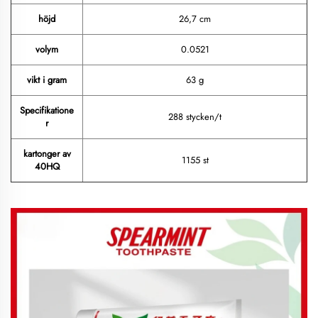
höjd
26,7 cm
volym
0.0521
vikt i gram
63 g
Specifikatione
288 stycken/t
r
kartonger av
1155 st
40HQ