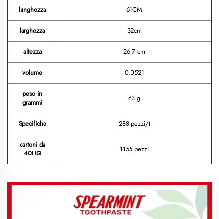
lunghezza
61CM
larghezza
32cm
altezza
26,7 cm
volume
0.0521
peso in
63 g
grammi
Specifiche
288 pezzi/t
cartoni da
1155 pezzi
40HQ