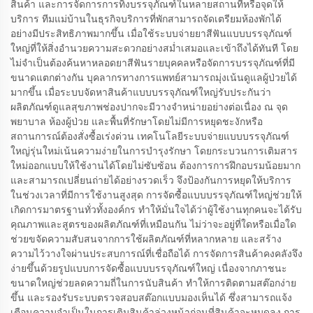
สินค้า และการจัดการการทิ้งบรรจุภัณฑ์ในหลายสถานที่หรือจุดให้
บริการ ทีมแม่บ้านในธุรกิจบริการที่พักสามารถจัดเตรียมห้องพักได้
อย่างมีประสิทธิภาพมากขึ้น เมื่อใช้ระบบจ่ายยาสีฟันแบบบรรจุภัณฑ์
ใหญ่ที่ให้สิ่งอำนวยความสะดวกอย่างสม่ำเสมอและเข้าถึงได้ทันที โดย
ไม่จำเป็นต้องค้นหาหลอดยาสีฟันรายบุคคลหรือจัดการบรรจุภัณฑ์ที่มี
ขนาดแตกต่างกัน บุคลากรทางการแพทย์สามารถมุ่งเน้นดูแลผู้ป่วยได้
มากขึ้น เมื่อระบบจัดหาสินค้าแบบบรรจุภัณฑ์ใหญ่รับประกันว่า
ผลิตภัณฑ์ดูแลสุขภาพช่องปากจะมีวางจำหน่ายอย่างต่อเนื่อง ณ จุด
พยาบาล ห้องผู้ป่วย และพื้นที่รักษาโดยไม่มีการหยุดชะงักหรือ
สถานการณ์ต้องสั่งซื้อเร่งด่วน เทคโนโลยีระบบจ่ายแบบบรรจุภัณฑ์
ใหญ่รุ่นใหม่เน้นความง่ายในการบำรุงรักษา โดยกระบวนการเติมสาร
ใหม่ออกแบบให้ใช้งานได้โดยไม่ซับซ้อน ต้องการการฝึกอบรมน้อยมาก
และสามารถเปลี่ยนถ่ายได้อย่างรวดเร็ว จึงป้องกันการหยุดให้บริการ
ในช่วงเวลาที่มีการใช้งานสูงสุด การจัดซื้อแบบบรรจุภัณฑ์ใหญ่ช่วยให้
เกิดการมาตรฐานทั่วทั้งองค์กร ทำให้มั่นใจได้ว่าผู้ใช้งานทุกคนจะได้รับ
คุณภาพและสูตรของผลิตภัณฑ์ที่เหมือนกัน ไม่ว่าจะอยู่ที่ใดหรือเมื่อใด
ช่วยขจัดความสับสนจากการใช้ผลิตภัณฑ์ที่หลากหลาย และสร้าง
ความไว้วางใจผ่านประสบการณ์ที่เชื่อถือได้ การจัดการสินค้าคงคลังจึง
ง่ายขึ้นด้วยรูปแบบการจัดซื้อแบบบรรจุภัณฑ์ใหญ่ เนื่องจากภาชนะ
ขนาดใหญ่ช่วยลดความถี่ในการนับสินค้า ทำให้การติดตามสต๊อกง่าย
ขึ้น และรองรับระบบตรวจสอบสต๊อกแบบมองเห็นได้ ซึ่งสามารถแจ้ง
เตือนความจำเป็นในการเติมสินค้าล่วงหน้าก่อนที่สินค้าจะหมดลง การ