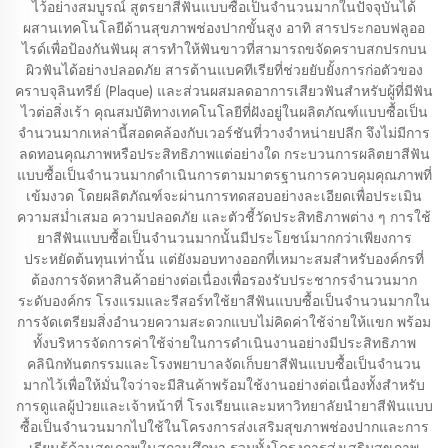
ไว้อย่างสมบูรณ์ สูตรยาสีฟันแบบซื้อเป็นจำนวนมากในปัจจุบันได้
ผสานเทคโนโลยีด้านสุขภาพช่องปากขั้นสูง อาทิ สารประกอบฟลูออ
ไรด์เพื่อป้องกันฟันผุ สารทำให้ฟันขาวที่สามารถขจัดคราบสกปรกบน
ผิวฟันได้อย่างปลอดภัย สารต้านแบคทีเรียที่ช่วยยับยั้งการก่อตัวของ
คราบจุลินทรีย์ (Plaque) และส่วนผสมลดอาการเสียวฟันสำหรับผู้ที่มีฟัน
ไวต่อสิ่งเร้า คุณสมบัติทางเทคโนโลยีที่ฝังอยู่ในผลิตภัณฑ์แบบซื้อเป็น
จำนวนมากเหล่านี้สอดคล้องกับเวอร์ชันที่วางจำหน่ายปลีก จึงไม่มีการ
ลดทอนคุณภาพหรือประสิทธิภาพแต่อย่างใด กระบวนการผลิตยาสีฟัน
แบบซื้อเป็นจำนวนมากดำเนินการตามมาตรฐานการควบคุมคุณภาพที่
เข้มงวด โดยผลิตภัณฑ์จะผ่านการทดสอบอย่างละเอียดเพื่อประเมิน
ความสม่ำเสมอ ความปลอดภัย และตัวชี้วัดประสิทธิภาพต่าง ๆ การใช้
ยาสีฟันแบบซื้อเป็นจำนวนมากนั้นมีประโยชน์มากกว่าเพียงการ
ประหยัดต้นทุนเท่านั้น แต่ยังมอบทางออกที่เหมาะสมสำหรับองค์กรที่
ต้องการจัดหาสินค้าอย่างต่อเนื่องเพื่อรองรับประชากรจำนวนมาก
ระดับองค์กร โรงแรมและรีสอร์ทใช้ยาสีฟันแบบซื้อเป็นจำนวนมากใน
การจัดเตรียมสิ่งอำนวยความสะดวกแบบไม่คิดค่าใช้จ่ายให้แขก พร้อม
ทั้งบริหารจัดการค่าใช้จ่ายในการดำเนินงานอย่างมีประสิทธิภาพ
คลินิกทันตกรรมและโรงพยาบาลจัดเก็บยาสีฟันแบบซื้อเป็นจำนวน
มากไว้เพื่อให้มั่นใจว่าจะมีสินค้าพร้อมใช้งานอย่างต่อเนื่องทั้งสำหรับ
การดูแลผู้ป่วยและเจ้าหน้าที่ โรงเรียนและมหาวิทยาลัยนำยาสีฟันแบบ
ซื้อเป็นจำนวนมากไปใช้ในโครงการส่งเสริมสุขภาพช่องปากและการ