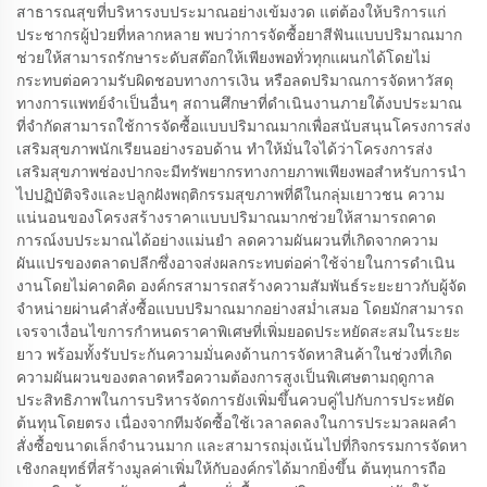
สาธารณสุขที่บริหารงบประมาณอย่างเข้มงวด แต่ต้องให้บริการแก่
ประชากรผู้ป่วยที่หลากหลาย พบว่าการจัดซื้อยาสีฟันแบบปริมาณมาก
ช่วยให้สามารถรักษาระดับสต๊อกให้เพียงพอทั่วทุกแผนกได้โดยไม่
กระทบต่อความรับผิดชอบทางการเงิน หรือลดปริมาณการจัดหาวัสดุ
ทางการแพทย์จำเป็นอื่นๆ สถานศึกษาที่ดำเนินงานภายใต้งบประมาณ
ที่จำกัดสามารถใช้การจัดซื้อแบบปริมาณมากเพื่อสนับสนุนโครงการส่ง
เสริมสุขภาพนักเรียนอย่างรอบด้าน ทำให้มั่นใจได้ว่าโครงการส่ง
เสริมสุขภาพช่องปากจะมีทรัพยากรทางกายภาพเพียงพอสำหรับการนำ
ไปปฏิบัติจริงและปลูกฝังพฤติกรรมสุขภาพที่ดีในกลุ่มเยาวชน ความ
แน่นอนของโครงสร้างราคาแบบปริมาณมากช่วยให้สามารถคาด
การณ์งบประมาณได้อย่างแม่นยำ ลดความผันผวนที่เกิดจากความ
ผันแปรของตลาดปลีกซึ่งอาจส่งผลกระทบต่อค่าใช้จ่ายในการดำเนิน
งานโดยไม่คาดคิด องค์กรสามารถสร้างความสัมพันธ์ระยะยาวกับผู้จัด
จำหน่ายผ่านคำสั่งซื้อแบบปริมาณมากอย่างสม่ำเสมอ โดยมักสามารถ
เจรจาเงื่อนไขการกำหนดราคาพิเศษที่เพิ่มยอดประหยัดสะสมในระยะ
ยาว พร้อมทั้งรับประกันความมั่นคงด้านการจัดหาสินค้าในช่วงที่เกิด
ความผันผวนของตลาดหรือความต้องการสูงเป็นพิเศษตามฤดูกาล
ประสิทธิภาพในการบริหารจัดการยังเพิ่มขึ้นควบคู่ไปกับการประหยัด
ต้นทุนโดยตรง เนื่องจากทีมจัดซื้อใช้เวลาลดลงในการประมวลผลคำ
สั่งซื้อขนาดเล็กจำนวนมาก และสามารถมุ่งเน้นไปที่กิจกรรมการจัดหา
เชิงกลยุทธ์ที่สร้างมูลค่าเพิ่มให้กับองค์กรได้มากยิ่งขึ้น ต้นทุนการถือ