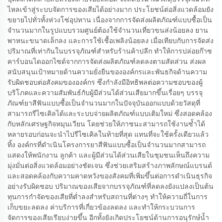
ไหลเข้าสู่ระบบจัดการของเสียได้อย่างมาก ประโยชน์ต่อสิ่งแวดล้อมยัง
ขยายไปทั่วทั้งห่วงโซ่อุปทาน เนื่องจากการจัดส่งผลิตภัณฑ์แบบซื้อเป็น
จำนวนมากในรูปแบบรวมศูนย์ต้องใช้จำนวนเที่ยวขนส่งน้อยลง ยาน
พาหนะขนาดเล็กลง และการใช้เชื้อเพลิงน้อยลง เมื่อเทียบกับการจัดส่ง
ปริมาณที่เท่ากันในบรรจุภัณฑ์สำหรับร้านค้าปลีก ทำให้การปล่อยก๊าซ
คาร์บอนไดออกไซด์จากการจัดส่งผลิตภัณฑ์ลดลงตามสัดส่วน ส่งผล
สนับสนุนเป้าหมายด้านความยั่งยืนขององค์กรและพันธกิจด้านความ
รับผิดชอบต่อสังคมขององค์กร ซึ่งกำลังมีอิทธิพลต่อความชอบของผู้
บริโภคและความสัมพันธ์กับผู้มีส่วนได้ส่วนเสียมากขึ้นเรื่อยๆ บรรจุ
ภัณฑ์ยาสีฟันแบบซื้อเป็นจำนวนมากในปัจจุบันออกแบบด้วยวัสดุที่
สามารถรีไซเคิลได้และระบบจ่ายผลิตภัณฑ์แบบเติมใหม่ ซึ่งสอดคล้อง
กับหลักเศรษฐกิจหมุนเวียน โดยช่วยให้ภาชนะสามารถใช้งานซ้ำได้
หลายรอบก่อนจะนำไปรีไซเคิลในท้ายที่สุด แทนที่จะใช้ครั้งเดียวแล้ว
ทิ้ง องค์กรที่ดำเนินโครงการยาสีฟันแบบซื้อเป็นจำนวนมากสามารถ
แสดงให้พนักงาน ลูกค้า และผู้มีส่วนได้ส่วนเสียในชุมชนเห็นถึงความ
มุ่งมั่นต่อสิ่งแวดล้อมอย่างชัดเจน ซึ่งช่วยเสริมสร้างภาพลักษณ์แบรนด์
และสอดคล้องกับความคาดหวังของสังคมที่เพิ่มขึ้นต่อการดำเนินธุรกิจ
อย่างรับผิดชอบ ปริมาณของเสียจากบรรจุภัณฑ์ที่ลดลงยังแปลงเป็นต้น
ทุนการกำจัดของเสียที่ต่ำลงสำหรับสถานที่ต่างๆ ทำให้ความถี่ในการ
เก็บขยะลดลง ค่าบริการที่เกี่ยวข้องลดลง และทำให้กระบวนการ
จัดการของเสียเรียบง่ายขึ้น อีกทั้งยังเกิดประโยชน์ด้านการอนุรักษ์น้ำ