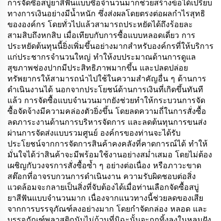
การจัดซื้อสบู่ยาสีฟันแบบซื้อจำนวนมากช่วยสร้างข้อได้เปรียบ
ทางการเงินอย่างมีน้ำหนัก ซึ่งส่งผลโดยตรงต่อผลกำไรสุทธิ
ขององค์กร โดยทั่วไปแล้วสามารถประหยัดได้ถึงร้อยละ
สามสิบถึงหกสิบ เมื่อเทียบกับการซื้อแบบหลอดเดี่ยว การ
ประหยัดต้นทุนนี้ยิ่งเพิ่มขึ้นอย่างมากสำหรับองค์กรที่ให้บริการ
แก่ประชากรจำนวนใหญ่ ทำให้งบประมาณด้านการดูแล
สุขภาพช่องปากมีประสิทธิภาพมากขึ้น และปลดปล่อย
ทรัพยากรให้สามารถนำไปใช้ในความสำคัญอื่น ๆ ด้านการ
ดำเนินงานได้ นอกจากประโยชน์ด้านการเงินที่เกิดขึ้นทันที
แล้ว การจัดซื้อแบบจำนวนมากยังช่วยทำให้กระบวนการจัด
ซื้อจัดจ้างมีความคล่องตัวยิ่งขึ้น โดยลดความถี่ในการสั่งซื้อ
ลดภาระงานด้านการบริหารจัดการ และลดต้นทุนการขนส่ง
ผ่านการจัดส่งแบบรวมศูนย์ องค์กรของท่านจะได้รับ
ประโยชน์จากการจัดการสินค้าคงคลังที่คาดการณ์ได้ ทำให้
มั่นใจได้ว่าสินค้าจะมีพร้อมใช้งานอย่างสม่ำเสมอ โดยไม่ต้อง
เผชิญกับวงจรการสั่งซื้อซ้ำ ๆ อย่างต่อเนื่อง หรือภาวะขาด
สต๊อกที่อาจรบกวนการดำเนินงาน ความรับผิดชอบต่อสิ่ง
แวดล้อมจะกลายเป็นสิ่งที่จับต้องได้เมื่อท่านเลือกจัดซื้อสบู่
ยาสีฟันแบบจำนวนมาก เนื่องจากแนวทางนี้ช่วยลดของเสีย
จากการบรรจุภัณฑ์ลงอย่างมาก โดยกำจัดกล่อง หลอด และ
บรรจุภัณฑ์พลาสติกนับไม่ถ้วนที่มิฉะนั้นจะถูกทิ้งลงในหลุมฝัง