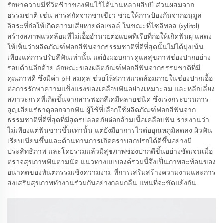
รักษาความมีชีวิตชีวาของฟันไว้ได้นานหลายสิบปี ส่วนผสมจาก
ธรรมชาติ เช่น สารสกัดจากชาเขียว ช่วยให้การป้องกันจากอนุมูล
อิสระที่ก่อให้เกิดความเสียหายต่อเซลล์ ในขณะที่ไซลิทอล (xylitol)
สร้างสภาพแวดล้อมที่ไม่เอื้ออำนวยต่อแบคทีเรียที่ก่อให้เกิดฟันผุ แสดง
ให้เห็นว่าผลิตภัณฑ์ฟอกสีฟันจากธรรมชาติที่ดีที่สุดนั้นไม่ได้มุ่งเน้น
เพียงแค่การปรับสีฟันเท่านั้น แต่ยังมอบการดูแลสุขภาพช่องปากอย่าง
รอบด้านอีกด้วย ลักษณะของผลิตภัณฑ์ฟอกสีฟันจากธรรมชาติที่มี
คุณภาพดี ซึ่งมีค่า pH สมดุล ช่วยให้สภาพแวดล้อมภายในช่องปากเอื้อ
ต่อการรักษาความแข็งแรงของเคลือบฟันอย่างเหมาะสม และหลีกเลี่ยง
สภาวะกรดที่เกิดขึ้นจากสารฟอกสีเคมีหลายชนิด ซึ่งเร่งกระบวนการ
สูญเสียแร่ธาตุออกจากฟัน ผู้ใช้ที่เลือกใช้ผลิตภัณฑ์ฟอกสีฟันจาก
ธรรมชาติที่ดีที่สุดที่มีสูตรปลอดภัยต่อกล้ามเนื้อเคลือบฟัน รายงานว่า
ไม่เพียงแต่ฟันขาวขึ้นเท่านั้น แต่ยังมีอาการไวต่ออุณหภูมิลดลง ผิวฟัน
เรียบเนียนขึ้นและต้านทานการเกิดคราบสกปรกได้ดีขึ้นอย่างมี
ประสิทธิภาพ และโดยรวมแล้วมีสุขภาพช่องปากดีขึ้นอย่างชัดเจนเมื่อ
ตรวจสุขภาพฟันตามนัด แนวทางแบบองค์รวมนี้จึงเป็นภาพสะท้อนของ
อนาคตของทันตกรรมเชิงความงาม ที่การเสริมสร้างความงามและการ
ส่งเสริมสุขภาพทำงานร่วมกันอย่างกลมกลืน แทนที่จะขัดแย้งกัน