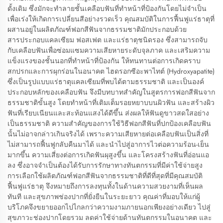
ดั้งเดิม ซึ่งมักจะทำลายชั้นเคลือบฟันที่ทำหน้าที่ป้องกันโดยไม่จำเป็น
เพื่อเร่งให้เกิดการเปลี่ยนสีอย่างรวดเร็ว คุณสมบัติในการฟื้นฟูแร่ธาตุที่
ผสานอยู่ในผลิตภัณฑ์ฟอกสีฟันจากธรรมชาติมักประกอบด้วย
สารประกอบแคลเซียม ฟอสเฟต และแร่ธาตุชนิดรอง ซึ่งสามารถจับ
กับเคลือบฟันเพื่อซ่อมแซมความเสียหายระดับจุลภาค และเสริมความ
แข็งแรงของชั้นนอกที่ทำหน้าที่ป้องกัน ให้ทนทานต่อการเกิดคราบ
สกปรกและการผุกร่อนในอนาคต ไฮดรอกซีอะพาไทต์ (Hydroxyapatite)
ซึ่งเป็นรูปแบบแร่ธาตุแคลเซียมที่พบได้ตามธรรมชาติ และเป็นองค์
ประกอบหลักของเคลือบฟัน จึงมีบทบาทสำคัญในสูตรการฟอกสีฟันจาก
ธรรมชาติขั้นสูง โดยทำหน้าที่เติมเต็มรอยหยาบบนผิวฟัน และสร้างผิว
ฟันที่เรียบเนียนและสะท้อนแสงได้ดีขึ้น ส่งผลให้ฟันดูขาวสดใสอย่าง
เป็นธรรมชาติ ความสำคัญของการใช้วิธีฟอกสีฟันที่ปกป้องเคลือบฟัน
นั้นไม่อาจกล่าวเกินจริงได้ เพราะความเสียหายต่อเคลือบฟันเป็นสิ่งที่
ไม่สามารถฟื้นฟูกลับคืนมาได้ และนำไปสู่อาการไวต่อความร้อน-เย็น
มากขึ้น ความเสี่ยงต่อการเกิดฟันผุสูงขึ้น และโครงสร้างฟันที่อ่อนแอ
ลง ซึ่งอาจจำเป็นต้องได้รับการรักษาทางทันตกรรมที่มีค่าใช้จ่ายสูง
การเลือกใช้ผลิตภัณฑ์ฟอกสีฟันจากธรรมชาติที่ดีที่สุดที่มีคุณสมบัติ
ฟื้นฟูแร่ธาตุ จึงหมายถึงการลงทุนทั้งในด้านความสวยงามที่เห็นผล
ทันที และสุขภาพช่องปากที่ยั่งยืนในระยะยาว คุณค่าที่มอบให้แก่ผู้
บริโภคจึงขยายออกไปไกลกว่าความงามภายนอกเพียงอย่างเดียว ไปสู่
สุขภาวะช่องปากโดยรวม ลดค่าใช้จ่ายด้านทันตกรรมในอนาคต และ