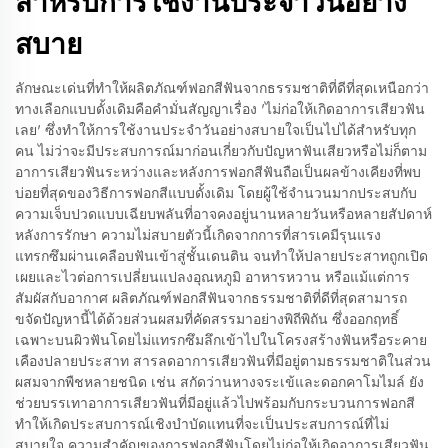
สำหรับการใช้งานประจำวันอย่าง
สบาย
ลักษณะเด่นที่ทำให้ผลิตภัณฑ์ฟอกสีฟันจากธรรมชาติที่ดีที่สุดเหนือกว่า
ทางเลือกแบบดั้งเดิมคือคำมั่นสัญญาเรื่อง 'ไม่ก่อให้เกิดอาการเสียวฟัน
เลย' ซึ่งทำให้การใช้งานประจำวันอย่างสบายใจเป็นไปได้สำหรับทุก
คน ไม่ว่าจะมีประสบการณ์มาก่อนเกี่ยวกับปัญหาฟันเสียวหรือไม่ก็ตาม
อาการเสียวฟันระหว่างและหลังการฟอกสีฟันถือเป็นผลข้างเคียงที่พบ
บ่อยที่สุดของวิธีการฟอกสีแบบดั้งเดิม โดยผู้ใช้จำนวนมากประสบกับ
ความเจ็บปวดแบบเฉียบพลันที่อาจคงอยู่นานหลายวันหรือหลายสัปดาห์
หลังการรักษา ความไม่สบายตัวนี้เกิดจากการที่สารเคมีรุนแรง
แทรกซึมผ่านเคลือบฟันเข้าสู่ชั้นเดนติน จนทำให้ปลายประสาทถูกเปิด
เผยและไวต่อการเปลี่ยนแปลงอุณหภูมิ อาหารหวาน หรือแม้แต่การ
สัมผัสกับอากาศ ผลิตภัณฑ์ฟอกสีฟันจากธรรมชาติที่ดีที่สุดสามารถ
ขจัดปัญหานี้ได้ด้วยส่วนผสมที่คัดสรรมาอย่างพิถีพิถัน ซึ่งออกฤทธิ์
เฉพาะบนผิวฟันโดยไม่แทรกซึมลึกเข้าไปในโครงสร้างฟันหรือระคาย
เคืองปลายประสาท สารลดอาการเสียวฟันที่มีอยู่ตามธรรมชาติในส่วน
ผสมจากพืชหลายชนิด เช่น สกัดว่านหางจระเข้และดอกคาโมไมล์ ยัง
ช่วยบรรเทาอาการเสียวฟันที่มีอยู่แล้วไปพร้อมกับกระบวนการฟอกสี
ทำให้เกิดประสบการณ์เชิงบำบัดแทนที่จะเป็นประสบการณ์ที่ไม่
สบายใจ ความสำคัญของการฟอกสีฟันโดยไม่ก่อให้เกิดอาการเสียวฟัน