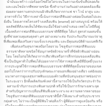
น้ำมันมะพร้าว เปอร์ออกไซด์ไฮโดรเจนในความเข้มข้นที่ปลอดภัย
และเอนไซม์จากพืชหลายชนิด ซึ่งทำงานร่วมกันอย่างสอดคล้องเพื่อ
ย่อยสลายคราบสกปรกบนผิวฟันที่เกิดจากกาแฟ ชา ไวน์ ยาสูบ และ
อาหารทั่วไป วิธีการเหล่านี้เน้นการฟอกสีฟันอย่างค่อยเป็นค่อยไปและ
ยั่งยืน โดยเคารพโครงสร้างเคลือบฟัน (enamel) อย่างสมบูรณ์ พร้อมให้
ผลลัพธ์ที่สังเกตเห็นได้ชัดเจนเมื่อใช้อย่างสม่ำเสมอ เทคโนโลยีที่อยู่
เบื้องหลังการฟอกสีฟันแบบธรรมชาติที่ดีที่สุด ได้แก่ สูตรส่วนผสมขั้น
สูงที่ช่วยควบคุมสมดุลค่า pH อย่างเหมาะสม รับประกันปริมาณแร่ธาตุ
ที่เพียงพอเพื่อเสริมความแข็งแรงของฟัน และมีคุณสมบัติต้านแบคทีเรีย
เพื่อส่งเสริมสุขภาพเหงือกโดยรวม โซลูชันการฟอกสีฟันแบบ
ธรรมชาติหลายชนิดใช้อนุภาคขัดผิวขนาดจิ๋วที่ขัดผิวฟันอย่างอ่อน
โยน โดยไม่ก่อให้เกิดอาการเสียวฟันหรือการสึกกร่อนของเคลือบฟัน
ซึ่งเป็นปัญหาทั่วไปที่พบได้บ่อยจากการใช้สารฟอกสีเคมีที่มีฤทธิ์รุนแรง
การประยุกต์ใช้การฟอกสีฟันแบบธรรมชาติที่ดีที่สุดนั้นขยายขอบเขต
ออกไปไกลกว่าการปรับปรุงลักษณะภายนอกเพียงอย่างเดียว แต่ยังมอบ
แนวทางการดูแลสุขภาพฟันแบบองค์รวมที่สนับสนุนสุขภาพช่องปาก
ในระยะยาว อีกทั้งผลิตภัณฑ์เหล่านี้สามารถใช้เป็นกิจวัตรประจำวัน
ผสานเข้ากับการแปรงฟันตามปกติ หรือใช้เป็นการรักษาเฉพาะจุด
สำหรับปัญหาการเปลี่ยนสีฟันที่เฉพาะเจาะจง ความหลากหลายของ
โซลูชันการฟอกสีฟันแบบธรรมชาตินี้ทำให้เหมาะสำหรับประชากร
กลุ่มต่างๆ ไม่ว่าจะเป็นผู้ที่มีฟันไวต่อสิ่งเร้า ผู้ที่ต้องการดูแลป้องกัน หรือ