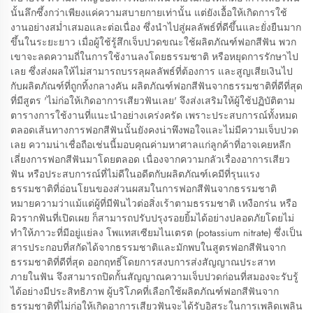
นั้นลึกซึ้งกว่าเพียงแค่ความสบายกายเท่านั้น แต่ยังเอื้อให้เกิดการใช้
งานอย่างสม่ำเสมอและต่อเนื่อง ซึ่งนำไปสู่ผลลัพธ์ที่ดีขึ้นและยั่งยืนมาก
ขึ้นในระยะยาว เมื่อผู้ใช้รู้สึกเจ็บปวดขณะใช้ผลิตภัณฑ์ฟอกสีฟัน พวก
เขาจะลดความถี่ในการใช้งานลงโดยธรรมชาติ หรือหยุดการรักษาไป
เลย ซึ่งส่งผลให้ไม่สามารถบรรลุผลลัพธ์ที่ต้องการ และสูญเสียเงินไป
กับผลิตภัณฑ์ที่ถูกทิ้งกลางคัน ผลิตภัณฑ์ฟอกสีฟันจากธรรมชาติที่ดีที่สุด
ที่มีสูตร 'ไม่ก่อให้เกิดอาการเสียวฟันเลย' จึงส่งเสริมให้ผู้ใช้ปฏิบัติตาม
ตารางการใช้งานที่แนะนำอย่างเคร่งครัด เพราะประสบการณ์ทั้งหมด
ตลอดเส้นทางการฟอกสีฟันนั้นยังคงน่าพึงพอใจและไม่มีความเจ็บปวด
เลย ความน่าเชื่อถือเช่นนี้มอบคุณค่ามหาศาลแก่ลูกค้าที่อาจเคยหลีก
เลี่ยงการฟอกสีฟันมาโดยตลอด เนื่องจากความกลัวเรื่องอาการเสียว
ฟัน หรือประสบการณ์ที่ไม่ดีในอดีตกับผลิตภัณฑ์เคมีที่รุนแรง
ธรรมชาติที่อ่อนโยนของส่วนผสมในการฟอกสีฟันจากธรรมชาติ
หมายความว่าแม้แต่ผู้ที่มีฟันไวต่อสิ่งเร้าตามธรรมชาติ เหงือกร่น หรือ
ผิวรากฟันที่เปิดเผย ก็สามารถปรับปรุงรอยยิ้มได้อย่างปลอดภัยโดยไม่
ทำให้ภาวะที่มีอยู่แย่ลง โพแทสเซียมไนเตรต (potassium nitrate) ซึ่งเป็น
สารประกอบที่สกัดได้จากธรรมชาติและมักพบในสูตรฟอกสีฟันจาก
ธรรมชาติที่ดีที่สุด ออกฤทธิ์โดยการสงบการส่งสัญญาณประสาท
ภายในฟัน จึงสามารถปิดกั้นสัญญาณความเจ็บปวดก่อนที่สมองจะรับรู้
ได้อย่างมีประสิทธิภาพ ผู้บริโภคที่เลือกใช้ผลิตภัณฑ์ฟอกสีฟันจาก
ธรรมชาติที่ไม่ก่อให้เกิดอาการเสียวฟันจะได้รับอิสระในการเพลิดเพลิน