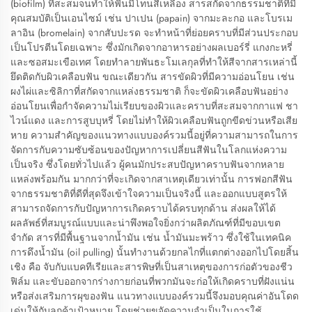
(biofilm) ที่สะสมจนทำให้ฟันมีโทนสีเหลือง สารสกัดจากธรรมชาติที่มี
คุณสมบัติเป็นเอนไซม์ เช่น ปาเปน (papain) จากมะละกอ และโบรเม
ลาอิน (bromelain) จากสับปะรด จะทำหน้าที่ย่อยคราบที่มีส่วนประกอบ
เป็นโปรตีนโดยเฉพาะ ซึ่งมักเกิดจากอาหารอย่างผลเบอร์รี่ แกงกะหรี่
และซอสมะเขือเทศ โดยทำลายพันธะโมเลกุลที่ทำให้สีจากสารเหล่านี้
ยึดติดกับผิวเคลือบฟัน ขณะเดียวกัน สารขัดผิวที่มีความอ่อนโยน เช่น
ผงไผ่และซิลิกาที่สกัดจากแหล่งธรรมชาติ ก็จะขัดผิวเคลือบฟันอย่าง
อ่อนโยนเพื่อกำจัดความไม่เรียบของผิวและคราบที่สะสมจากกาแฟ ชา
ไวน์แดง และการสูบบุหรี่ โดยไม่ทำให้ผิวเคลือบฟันถูกขีดข่วนหรือเสีย
หาย ความสำคัญของแนวทางแบบองค์รวมนี้อยู่ที่ความสามารถในการ
จัดการกับความซับซ้อนของปัญหาการเปลี่ยนสีฟันในโลกแห่งความ
เป็นจริง ซึ่งโดยทั่วไปแล้ว ผู้คนมักประสบปัญหาคราบฟันจากหลาย
แหล่งพร้อมกัน มากกว่าที่จะเกิดจากสาเหตุเดียวเท่านั้น การฟอกสีฟัน
จากธรรมชาติที่ดีที่สุดจึงเข้าใจความเป็นจริงนี้ และออกแบบสูตรให้
สามารถจัดการกับปัญหาการเกิดคราบได้ครบทุกด้าน ส่งผลให้ได้
ผลลัพธ์ที่สมบูรณ์แบบและน่าพึงพอใจยิ่งกว่าผลิตภัณฑ์ที่มีขอบเขต
จำกัด สารที่มีพื้นฐานจากน้ำมัน เช่น น้ำมันมะพร้าว ซึ่งใช้ในเทคนิค
การดึงน้ำมัน (oil pulling) นั้นทำงานด้วยกลไกที่แตกต่างออกไปโดยสิ้น
เชิง คือ จับกับแบคทีเรียและสารพิษที่เป็นสาเหตุของการก่อตัวของชีว
ฟิล์ม และขับออกจากร่างกายก่อนที่พวกมันจะก่อให้เกิดคราบที่ฝังแน่น
หรือส่งเสริมการผุของฟัน แนวทางแบบองค์รวมนี้จึงมอบคุณค่าอันโดด
เด่นให้กับลูกค้าเป้าหมาย โดยช่วยขจัดความจำเป็นในการใช้