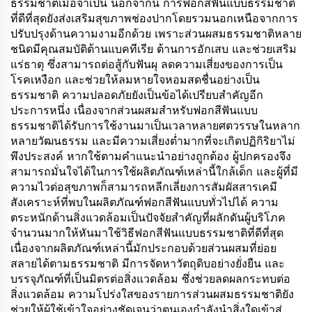
ธรรมชาติเมื่อจำเป็น นอกจากนี้ การฟอกสีฟันแบบธรรมชาติ
ที่ดีที่สุดยังส่งเสริมสุขภาพช่องปากโดยรวมนอกเหนือจากการ
ปรับปรุงด้านความงามอีกด้วย เพราะส่วนผสมธรรมชาติหลาย
ชนิดมีคุณสมบัติต้านแบคทีเรีย ต้านการอักเสบ และช่วยเสริม
แร่ธาตุ ซึ่งสามารถต่อสู้กับฟันผุ ลดความเสี่ยงของการเป็น
โรคเหงือก และช่วยให้ลมหายใจหอมสดชื่นอย่างเป็น
ธรรมชาติ ความปลอดภัยยังเป็นข้อได้เปรียบสำคัญอีก
ประการหนึ่ง เนื่องจากส่วนผสมสำหรับฟอกสีฟันแบบ
ธรรมชาติได้รับการใช้งานมาเป็นเวลาหลายศตวรรษในหลาก
หลายวัฒนธรรม และมีความเสี่ยงต่ำมากที่จะเกิดปฏิกิริยาไม่
พึงประสงค์ หากใช้ตามคำแนะนำอย่างถูกต้อง ผู้ปกครองจึง
สามารถมั่นใจได้ในการใช้ผลิตภัณฑ์เหล่านี้ใกล้เด็ก และผู้ที่มี
ความไวต่อสุขภาพก็สามารถหลีกเลี่ยงการสัมผัสสารเคมี
สังเคราะห์ที่พบในผลิตภัณฑ์ฟอกสีฟันแบบทั่วไปได้ ความ
ตระหนักด้านสิ่งแวดล้อมเป็นปัจจัยสำคัญที่ผลักดันผู้บริโภค
จำนวนมากให้หันมาใช้วิธีฟอกสีฟันแบบธรรมชาติที่ดีที่สุด
เนื่องจากผลิตภัณฑ์เหล่านี้มักประกอบด้วยส่วนผสมที่ย่อย
สลายได้ตามธรรมชาติ มีการจัดหาวัตถุดิบอย่างยั่งยืน และ
บรรจุภัณฑ์ที่เป็นมิตรต่อสิ่งแวดล้อม ซึ่งช่วยลดผลกระทบต่อ
สิ่งแวดล้อม ความโปร่งใสของรายการส่วนผสมธรรมชาติยัง
ช่วยให้ผู้ใช้เข้าใจอย่างชัดเจนว่าตนเองกำลังนำสิ่งใดเข้าสู่