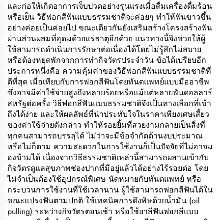
และก่อให้เกิดอาการเจ็บปวดอย่างรุนแรงเมื่อดื่มเครื่องดื่มร้อน
หรือเย็น วิธีฟอกสีฟันแบบธรรมชาติจะค่อยๆ ทำให้ฟันขาวขึ้น
อย่างค่อยเป็นค่อยไป ขณะเดียวกันยังเสริมสร้างโครงสร้างฟัน
ผ่านส่วนผสมที่อุดมด้วยแร่ธาตุอีกด้วย แนวทางนี้จึงช่วยให้ผู้
ใช้สามารถดำเนินการรักษาต่อเนื่องได้โดยไม่รู้สึกไม่สบาย
หรือต้องหยุดพักจากการทำกิจวัตรประจำวัน ข้อได้เปรียบอีก
ประการหนึ่งคือ ความคุ้มค่าของวิธีฟอกสีฟันแบบธรรมชาติที่
ดีที่สุด เมื่อเทียบกับการฟอกสีฟันโดยทันตแพทย์แบบมืออาชีพ
ซึ่งอาจมีค่าใช้จ่ายสูงถึงหลายร้อยหรือแม้แต่หลายพันดอลลาร์
สหรัฐต่อครั้ง วิธีฟอกสีฟันแบบธรรมชาติจึงเป็นทางเลือกที่เข้า
ถึงได้ง่าย และให้ผลลัพธ์ที่น่าประทับใจในราคาเพียงเศษเสี้ยว
ของค่าใช้จ่ายดังกล่าว ทำให้รอยยิ้มที่สวยงามกลายเป็นสิ่งที่
ทุกคนสามารถบรรลุได้ ไม่ว่าจะมีข้อจำกัดด้านงบประมาณ
หรือไม่ก็ตาม ความสะดวกในการใช้งานก็เป็นปัจจัยที่ไม่อาจม
องข้ามได้ เนื่องจากวิธีธรรมชาติเหล่านี้สามารถผสานเข้ากับ
กิจวัตรดูแลสุขภาพช่องปากที่มีอยู่แล้วได้อย่างไร้รอยต่อ โดย
ไม่จำเป็นต้องใช้อุปกรณ์พิเศษ นัดหมายกับทันตแพทย์ หรือ
กระบวนการใช้งานที่ใช้เวลานาน ผู้ใช้สามารถฟอกสีฟันได้ใน
ขณะแปรงฟันตามปกติ ใช้เทคนิคการดึงพิษด้วยน้ำมัน (oil
pulling) ระหว่างกิจวัตรตอนเช้า หรือใช้ยาสีฟันฟอกสีแบบ