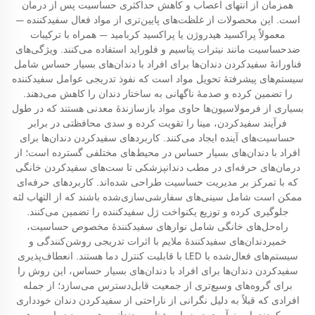
همزمان از انتهای اعصاب و کاهش حداکثری حساسیت پس از درمان
است. این محصولات از غلظت‌های پایین‌تری از مواد فعال سفیدکننده —
معمولاً پراکسید هیدروژن یا پراکسید کربامید — همراه با ترکیبات
ضدحساسیت مانند نیترات پتاسیم و فلوراید استفاده می‌کنند. ویژگی‌های
فناورانهٔ سفیدکردن دندان‌ها برای افراد با دندان‌های بسیار حساس شامل
سیستم‌های پیشرفتهٔ تحویل مواد است که نفوذ تدریجی عوامل سفیدکننده
را تضمین کرده و صدمهٔ ناگهانی به ساختار دندان را کاهش می‌دهند.
بسیاری از فرمولاسیون‌ها حاوی مواد بازسازندهٔ معدنی هستند که در طول
فرآیند سفیدکردن، مینا را تقویت کرده و سدی محافظتی در برابر
حساسیت‌های آینده ایجاد می‌کنند. کاربردهای سفیدکردن دندان‌ها برای
افراد با دندان‌های بسیار حساس در محیط‌های مختلفی گسترده است؛ از
درمان‌های حرفه‌ای در مطب دندانپزشکی تا ست‌های سفیدکردن خانگی
که با تمرکز بر مدیریت حساسیت طراحی شده‌اند. کاربردهای حرفه‌ای
ممکن است شامل سینی‌های سفارشی‌سازی‌شده باشند که از التهاب لثه
جلوگیری کرده و توزیع یکنواخت ژل سفیدکننده را تضمین می‌کنند.
راه‌حل‌های خانگی شامل نوارهای سفیدکنندهٔ مخصوص حساسیت،
خمیردندان‌های سفیدکنندهٔ ملایم با اثرات تدریجی روشن‌کنندگی و
سیستم‌های فعال‌شده با LED با قابلیت کنترل دما هستند. انعطاف‌پذیری
سفیدکردن دندان‌ها برای افراد با دندان‌های بسیار حساس، این روش را
برای گروه‌های وسیع‌تری از جمعیت قابل‌دسترس می‌سازد؛ از جمله
افرادی که قبلاً به دلیل نگرانی از ناراحتی از سفیدکردن دندان خودداری