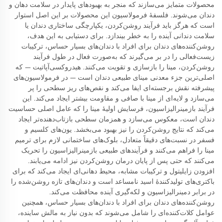
محصولات متمایز می‌سازند که منجر به بهبودهای پایدار در سلامت دهان و
دندان می‌شوند. فلسفهٔ فرمولاسیون این محصولات بر این اصل استوار
است که هرگز باید فرآیند روشن‌کردن، یکپارچگی ساختاری دندان یا
سلامت دندانی آینده را به خطر بیندازد. برای دستیابی به این هدف،
روشن‌کننده‌های دندان برای افراد با دندان‌های بسیار حساس، ترکیبات
زیست‌فعالی را در بر می‌گیرند که به‌صورت فعال در طول فرآیند
روشن‌کردن، مینا را بازسازی و تقویت می‌کنند. هیدروکسی‌آپاتیت — که
اصلی‌ترین جزء معدنی مینای طبیعی دندان است — در فرمولاسیون‌های
پیشرفته نقش برجسته‌ای ایفا می‌کند و نقص‌های ریز سطحی را پر
می‌سازد و لایه‌ای از مینا با صافی و مقاومت بیشتر ایجاد می‌کند. این
فرآیند بازمینرالیزاسیون، فرسایش اولیهٔ مینا را که عامل اصلی حساسیت
دندان است، معکوس می‌سازد و همزمان سطحی بازتاب‌دهنده‌تر ایجاد
می‌کند که نتایج روشن‌کردن را نیز بهبود می‌بخشد. یون‌های کلسیم و
فسفر در نسبت‌های دقیقاً متعادل، بلوک‌های ساختمانی لازم برای ترمیم
مینا را فراهم می‌کنند و فرآیندهای طبیعی بازمینرالیزاسیون را تحریک
می‌کنند که حتی پس از پایان درمان روشن‌کردن نیز ادامه می‌یابند.
افزودن زایلیتول و ترکیبات مشابه، محیط دهانی‌ای ایجاد می‌کند که برای
باکتری‌های تولیدکنندهٔ اسید نامساعد است و دندان‌های تازه روشن‌شده را
در برابر دمینرالیزاسیون و لکه‌گیری آینده محافظت می‌کند.
روشن‌کننده‌های دندان برای افراد با دندان‌های بسیار حساس، همچنین
عوامل کلات‌کننده‌ای را شامل می‌شوند که بدون نیاز به مالش ساینده،