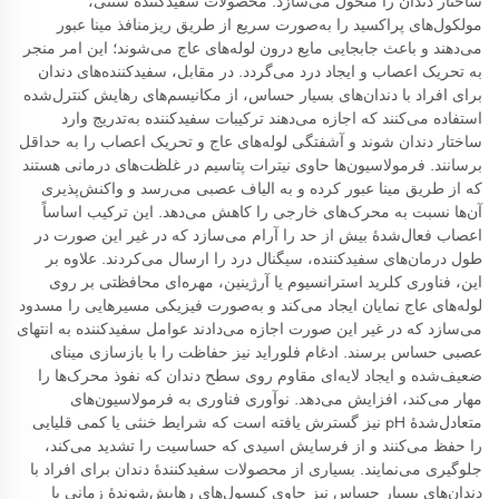
ساختار دندان را متحول می‌سازد. محصولات سفیدکنندهٔ سنتی،
مولکول‌های پراکسید را به‌صورت سریع از طریق ریزمنافذ مینا عبور
می‌دهند و باعث جابجایی مایع درون لوله‌های عاج می‌شوند؛ این امر منجر
به تحریک اعصاب و ایجاد درد می‌گردد. در مقابل، سفیدکننده‌های دندان
برای افراد با دندان‌های بسیار حساس، از مکانیسم‌های رهایش کنترل‌شده
استفاده می‌کنند که اجازه می‌دهند ترکیبات سفیدکننده به‌تدریج وارد
ساختار دندان شوند و آشفتگی لوله‌های عاج و تحریک اعصاب را به حداقل
برسانند. فرمولاسیون‌ها حاوی نیترات پتاسیم در غلظت‌های درمانی هستند
که از طریق مینا عبور کرده و به الیاف عصبی می‌رسد و واکنش‌پذیری
آن‌ها نسبت به محرک‌های خارجی را کاهش می‌دهد. این ترکیب اساساً
اعصاب فعال‌شدهٔ بیش از حد را آرام می‌سازد که در غیر این صورت در
طول درمان‌های سفیدکننده، سیگنال درد را ارسال می‌کردند. علاوه بر
این، فناوری کلرید استرانسیوم یا آرژینین، مهره‌ای محافظتی بر روی
لوله‌های عاج نمایان ایجاد می‌کند و به‌صورت فیزیکی مسیرهایی را مسدود
می‌سازد که در غیر این صورت اجازه می‌دادند عوامل سفیدکننده به انتهای
عصبی حساس برسند. ادغام فلوراید نیز حفاظت را با بازسازی مینای
ضعیف‌شده و ایجاد لایه‌ای مقاوم روی سطح دندان که نفوذ محرک‌ها را
مهار می‌کند، افزایش می‌دهد. نوآوری فناوری به فرمولاسیون‌های
متعادل‌شدهٔ pH نیز گسترش یافته است که شرایط خنثی یا کمی قلیایی
را حفظ می‌کنند و از فرسایش اسیدی که حساسیت را تشدید می‌کند،
جلوگیری می‌نمایند. بسیاری از محصولات سفیدکنندهٔ دندان برای افراد با
دندان‌های بسیار حساس نیز حاوی کپسول‌های رهایش‌شوندهٔ زمانی یا