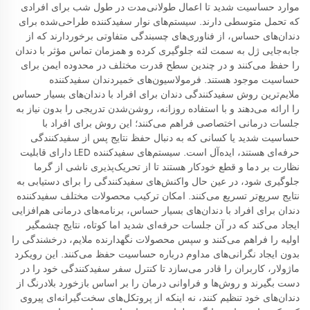
موارد حساسیت شدید تا اعمال طولانی‌مدت در طول شب برای افرادی
که تحمل متوسطی دارند. سیستم‌های نوار سفیدکننده طراحی‌شده برای
دندان‌های حساس، از فناوری‌های چسبندگی متفاوتی برخوردارند که از
جابه‌جایی ژل به سمت لثه جلوگیری کرده و همزمان تماس مؤثر با دندان
را حفظ می‌کنند و در چندین سطح قدرت مختلف در محدوده ایمن برای
حساسیت موجود هستند. فرمولاسیون‌های خمیردندان سفیدکننده
ملایم‌ترین روش سفیدکنندگی دندان برای افراد با دندان‌های بسیار حساس
را ارائه می‌دهند و با استفاده روزانه، روشن‌شدن تدریجی را بدون نیاز به
جلسات درمانی اختصاصی فراهم می‌کنند؛ این روش برای افراد با
حساسیت شدید یا کسانی که به دنبال حفظ نتایج پس از سفیدکنندگی
حرفه‌ای هستند، ایده‌آل است. سیستم‌های سفیدکننده LED دارای قابلیت
نظارت بر دما و قطع خودکار هستند تا از تحریک‌پذیری ناشی از گرما
جلوگیری شود، در عین حال واکنش‌های سفیدکنندگی را برای دستیابی به
نتایج سریع‌تر تسریع می‌کنند. امکان ترکیب محصولات مختلف سفیدکننده
دندان برای افراد با دندان‌های بسیار حساس، برنامه‌های درمانی هم‌افزایی
ایجاد می‌کند که در آن جلسات حرفه‌ای شدید اما کوتاه، نتایج چشمگیر
اولیه را فراهم می‌کنند و سپس محصولات نگهدارنده ملایم، درخشندگی را
بدون ایجاد نگرانی‌های مداوم درباره حساسیت حفظ می‌کنند. این رویکرد
ماژولار، کاربران را قادر می‌سازد تا کنترل سفر سفیدکنندگی خود را در
دست بگیرند و روش‌ها و فراوانی درمان را بر اساس بازخورد بلادرنگ از
دندان‌های خود تنظیم کنند، نه اینکه از پروتکل‌های سخت‌گیرانه‌ای پیروی