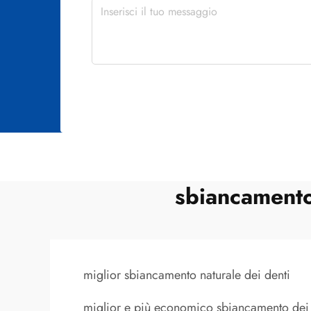
sbiancamento
miglior sbiancamento naturale dei denti
miglior e più economico sbiancamento dei 