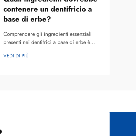
contenere un dentifricio a
erb
base di erbe?
Il de
un'i
Comprendere gli ingredienti essenziali
che 
presenti nei dentifrici a base di erbe è
VEDI
bota
fondamentale per i consumatori che
VEDI DI PIÙ
odon
cercano soluzioni naturali per la cura orale,
grado
in grado di conciliare efficacia e benessere
cont
botanico. A differenza dei dentifrici
degli
convenzionali, che si basano ampiamente
su composti sintetici, ...
o