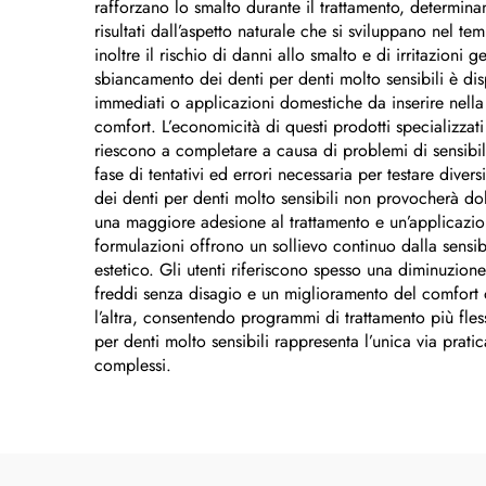
rafforzano lo smalto durante il trattamento, determina
risultati dall’aspetto naturale che si sviluppano nel t
inoltre il rischio di danni allo smalto e di irritazion
sbiancamento dei denti per denti molto sensibili è dispo
immediati o applicazioni domestiche da inserire nella 
comfort. L’economicità di questi prodotti specializzat
riescono a completare a causa di problemi di sensibilit
fase di tentativi ed errori necessaria per testare dive
dei denti per denti molto sensibili non provocherà dol
una maggiore adesione al trattamento e un’applicazione 
formulazioni offrono un sollievo continuo dalla sens
estetico. Gli utenti riferiscono spesso una diminuzio
freddi senza disagio e un miglioramento del comfort 
l’altra, consentendo programmi di trattamento più fless
per denti molto sensibili rappresenta l’unica via prati
complessi.