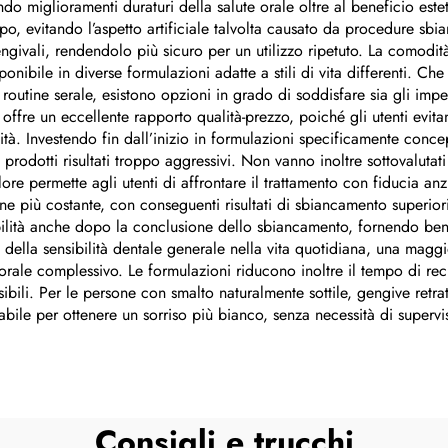
ndo miglioramenti duraturi della salute orale oltre al beneficio est
empo, evitando l’aspetto artificiale talvolta causato da procedure s
i gengivali, rendendolo più sicuro per un utilizzo ripetuto. La comod
nibile in diverse formulazioni adatte a stili di vita differenti. Che 
routine serale, esistono opzioni in grado di soddisfare sia gli impeg
i offre un eccellente rapporto qualità-prezzo, poiché gli utenti evi
à. Investendo fin dall’inizio in formulazioni specificamente concepit
rsi prodotti risultati troppo aggressivi. Non vanno inoltre sottovalut
ore permette agli utenti di affrontare il trattamento con fiducia an
più costante, con conseguenti risultati di sbiancamento superiori. I
ibilità anche dopo la conclusione dello sbiancamento, fornendo ben
ne della sensibilità dentale generale nella vita quotidiana, una ma
orale complessivo. Le formulazioni riducono inoltre il tempo di re
ibili. Per le persone con smalto naturalmente sottile, gengive retra
cabile per ottenere un sorriso più bianco, senza necessità di superv
Consigli e trucchi