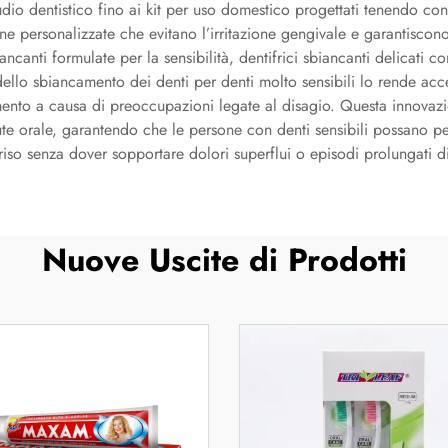
studio dentistico fino ai kit per uso domestico progettati tenendo con
e personalizzate che evitano l’irritazione gengivale e garantiscon
anti formulate per la sensibilità, dentifrici sbiancanti delicati con
à dello sbiancamento dei denti per denti molto sensibili lo rende ac
ento a causa di preoccupazioni legate al disagio. Questa innovazion
ute orale, garantendo che le persone con denti sensibili possano p
riso senza dover sopportare dolori superflui o episodi prolungati di 
Nuove Uscite di Prodotti