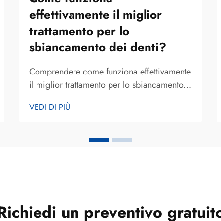
effettivamente il miglior
trattamento per lo
sbiancamento dei denti?
Comprendere come funziona effettivamente
il miglior trattamento per lo sbiancamento
dei denti richiede l’analisi dei meccanismi
VEDI DI PIÙ
biologici, delle reazioni chimiche e degli
elementi procedurali che trasformano lo
smalto ingiallito in un sorriso più luminoso.
Lo sbiancamento dei denti si è evoluto da
metodi rudimentali...
Richiedi un preventivo gratuit