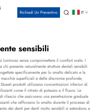
i
Richiedi Un Preventivo
IT
nte sensibili
iù luminoso senza compromettere il comfort orale. I
chi presenta naturalmente strutture dentali sensibili.
rogettate specificamente per lo smalto delicato e la
e macchie superficiali e delle discromie profonde,
uesti prodotti utilizzano concentrazioni inferiori di
zzanti come il nitrato di potassio e il fluoro. Le
 di rilascio che assicurano una penetrazione graduale
izzanti che rafforzano lo smalto durante il processo di
ento dei denti per denti molto sensibili si estendono a