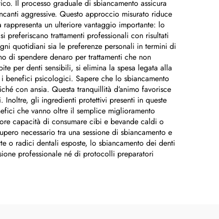
etico. Il processo graduale di sbiancamento assicura
biancanti aggressive. Questo approccio misurato riduce
ità rappresenta un ulteriore vantaggio importante: lo
si preferiscano trattamenti professionali con risultati
ni quotidiani sia le preferenze personali in termini di
tano di spendere denaro per trattamenti che non
e per denti sensibili, si elimina la spesa legata alla
ati i benefici psicologici. Sapere che lo sbiancamento
ziché con ansia. Questa tranquillità d’animo favorisce
noltre, gli ingredienti protettivi presenti in queste
efici che vanno oltre il semplice miglioramento
ggiore capacità di consumare cibi e bevande caldi o
cupero necessario tra una sessione di sbiancamento e
tte o radici dentali esposte, lo sbiancamento dei denti
isione professionale né di protocolli preparatori