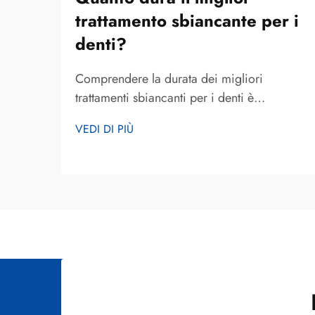
trattamento sbiancante per i
denti?
Comprendere la durata dei migliori
trattamenti sbiancanti per i denti è
essenziale per chiunque desideri un sorriso
VEDI DI PIÙ
più luminoso e voglia effettuare un
investimento informato nella propria
estetica orale. La durata dei risultati ottenuti
con lo sbiancamento dentale varia
notevolmente in base a...