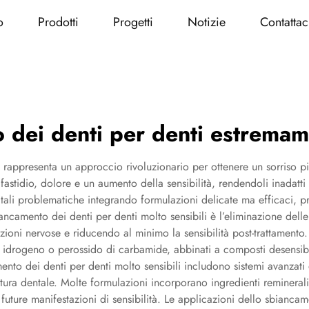
o
Prodotti
Progetti
Notizie
Contattac
 dei denti per denti estremame
i rappresenta un approccio rivoluzionario per ottenere un sorriso p
stidio, dolore e un aumento della sensibilità, rendendoli inadatti a 
tali problematiche integrando formulazioni delicate ma efficaci, p
ancamento dei denti per denti molto sensibili è l’eliminazione dell
oni nervose e riducendo al minimo la sensibilità post-trattamento. Q
i idrogeno o perossido di carbamide, abbinati a composti desensibili
mento dei denti per denti molto sensibili includono sistemi avanzati
ttura dentale. Molte formulazioni incorporano ingredienti remineral
uture manifestazioni di sensibilità. Le applicazioni dello sbiancam