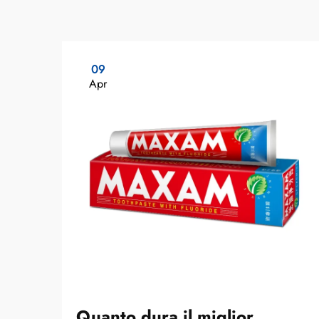
09
Apr
Quanto dura il miglior