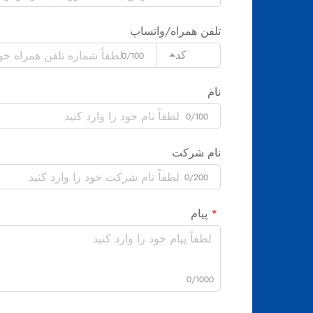
تلفن همراه/واتساپ
کد
0/100
نام
0/100
نام شرکت
0/200
پیام
0/1000