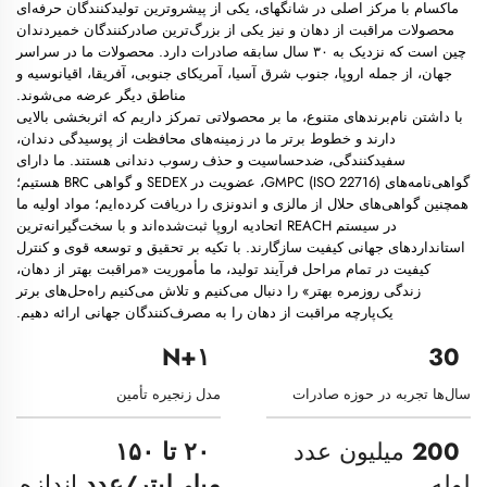
ماکسام با مرکز اصلی در شانگهای، یکی از پیشروترین تولیدکنندگان حرفه‌ای
محصولات مراقبت از دهان و نیز یکی از بزرگ‌ترین صادرکنندگان خمیردندان
چین است که نزدیک به ۳۰ سال سابقه صادرات دارد. محصولات ما در سراسر
جهان، از جمله اروپا، جنوب شرق آسیا، آمریکای جنوبی، آفریقا، اقیانوسیه و
مناطق دیگر عرضه می‌شوند.
با داشتن نام‌برندهای متنوع، ما بر محصولاتی تمرکز داریم که اثربخشی بالایی
دارند و خطوط برتر ما در زمینه‌های محافظت از پوسیدگی دندان،
سفیدکنندگی، ضدحساسیت و حذف رسوب دندانی هستند. ما دارای
گواهی‌نامه‌های GMPC (ISO 22716)، عضویت در SEDEX و گواهی BRC هستیم؛
همچنین گواهی‌های حلال از مالزی و اندونزی را دریافت کرده‌ایم؛ مواد اولیه ما
در سیستم REACH اتحادیه اروپا ثبت‌شده‌اند و با سخت‌گیرانه‌ترین
استانداردهای جهانی کیفیت سازگارند. با تکیه بر تحقیق و توسعه قوی و کنترل
کیفیت در تمام مراحل فرآیند تولید، ما مأموریت «مراقبت بهتر از دهان،
زندگی روزمره بهتر» را دنبال می‌کنیم و تلاش می‌کنیم راه‌حل‌های برتر
یک‌پارچه مراقبت از دهان را به مصرف‌کنندگان جهانی ارائه دهیم.
۱+N
30
سال‌ها تجربه در حوزه صادرات
مدل زنجیره تأمین
200
میلیون عدد
۲۰ تا ۱۵۰
لوله
میلی‌لیتر/عدد
اندازه