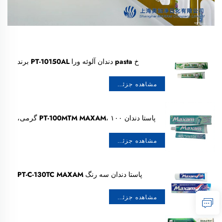
خ pasta دندان آلوئه ورا PT-10150AL برند
MAXAM، ۱۵۰ گرم
مشاهده جزئیات
پاستا دندان PT-100MTM MAXAM، ۱۰۰ گرمی،
سفیدکننده با عطر نعناع و آب دهان
مشاهده جزئیات
پاستا دندان سه رنگ PT-C-130TC MAXAM
مشاهده جزئیات