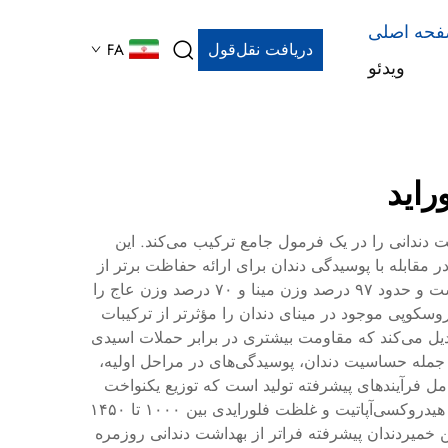
حه اصلی
دریافت نقل‌قول
FA
ویدئو
راید
ت دندانی را در یک فرمول جامع ترکیب می‌کند. این
ر مقابله با پوسیدگی دندان برای ارائه حفاظت برتر از
دندان و بازسازی مینا استفاده می‌کند. هیدروکسی‌آپاتیت اصلی‌ترین ترکیب معدنی تشکیل‌دهنده طبیعی مینای دندان و عاج است و حدود ۹۷ درصد وزن مینا و ۷۰ درصد وزن عاج را
می‌شوند، می‌توانند نقص‌های میکروسکوپی موجود در مینای دندان را مؤثرتر از ترکیبات
بدیل می‌کند که مقاومت بیشتری در برابر حملات اسیدی
 جمله حساسیت دندان، پوسیدگی‌های در مراحل اولیه،
مل فرآیندهای پیشرفته تولید است که توزیع یکنواخت
اندازه ذرات و سطوح غلظتی بهینه را برای حداکثر اثر درمانی تضمین می‌کنند. این محصولات معمولاً حاوی ۵ تا ۱۵ درصد نانو هیدروکسی‌آپاتیت و غلظت فلورایدی بین ۱۰۰۰ تا ۱۴۵۰
دهای این خمیردندان پیشرفته فراتر از بهداشت دندانی روزمره