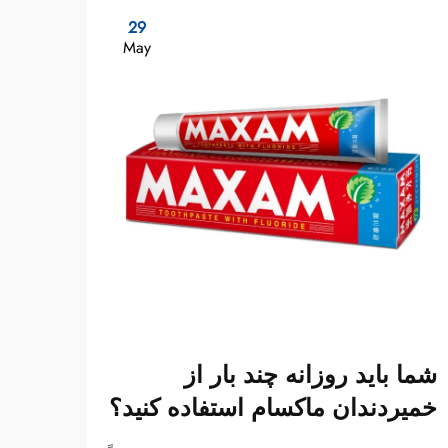
29
May
شما باید روزانه چند بار از
چه ع
خمیردندان ماکسام استفاده کنید؟
زغال