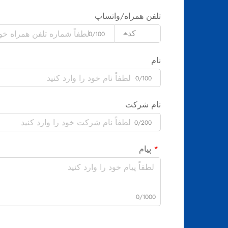
تلفن همراه/واتساپ
کد
0/100
نام
0/100
نام شرکت
0/200
پیام
0/1000