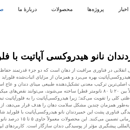
اخبار
پروژه‌ها
محصولات
دربارهٔ ما
صف
ندان نانو هیدروکسی آپاتیت با فلو
فتی انقلابی در فناوری مراقبت از دهان است که دو جزء قدرتمند حفاظ
هیدروکسی‌آپاتیت بهره می‌برد و همزمان از مزایای اثبات‌شده فلوراید د
تشکیل می‌دهد. وقتی این ذرات در مقیاس نانو (معمولاً بین ۲۰ تا ۸۰ نانومتر قطر) ساخته 
تی کلی را تقویت می‌کند؛ زیرا هیدروکسی‌آپاتیت را به فلورآپاتیت ت
دی به‌طور همزمان چندین مشکل سلامت دهان را هدف قرار می‌دهد، از
دگی فناوری پشت این خمیردندان نانو هیدروکسی‌آپاتیت با فلوراید شا
 استانداردهای بین‌المللی پیشگیری مؤثر از پوسیدگی دندان سازگار است. کاربر