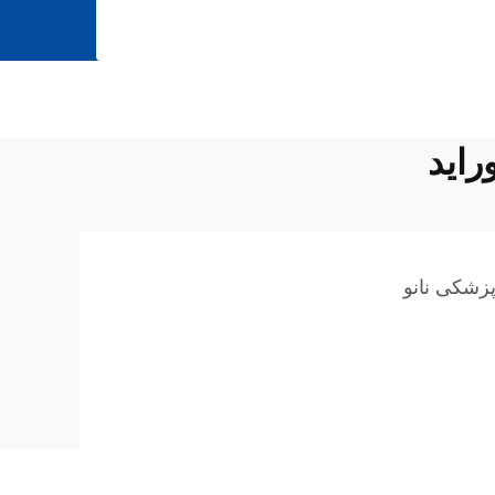
راید
زشکی نانو