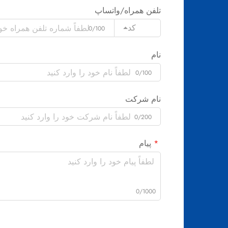
تلفن همراه/واتساپ
کد
0/100
نام
0/100
نام شرکت
0/200
پیام
0/1000