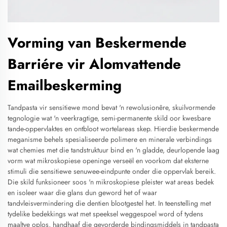
Vorming van Beskermende
Barriére vir Alomvattende
Emailbeskerming
Tandpasta vir sensitiewe mond bevat 'n rewolusionêre, skuilvormende
tegnologie wat 'n veerkragtige, semi-permanente skild oor kwesbare
tande-oppervlaktes en ontbloot wortelareas skep. Hierdie beskermende
meganisme behels spesialiseerde polimere en minerale verbindings
wat chemies met die tandstruktuur bind en 'n gladde, deurlopende laag
vorm wat mikroskopiese openinge verseël en voorkom dat eksterne
stimuli die sensitiewe senuwee-eindpunte onder die oppervlak bereik.
Die skild funksioneer soos 'n mikroskopiese pleister wat areas bedek
en isoleer waar die glans dun geword het of waar
tandvleisvermindering die dentien blootgestel het. In teenstelling met
tydelike bedekkings wat met speeksel weggespoel word of tydens
maaltye oplos, handhaaf die gevorderde bindingsmiddels in tandpasta