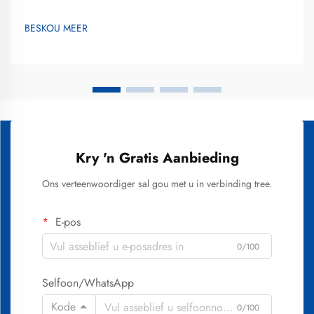
reaksies en prosedurele elemente ondersoek wat verkleurde
glans na 'n helderder glimlag omskep. Tandebleiking het
BESKOU MEER
ontwikkel vanaf rudimentêre metodes na gevorderde
tegnologieë wat veiligheid, effektiwiteit en pasiëntgemak
beklemtoon...
Kry 'n Gratis Aanbieding
Ons verteenwoordiger sal gou met u in verbinding tree.
E-pos
0/100
Selfoon/WhatsApp
Kode
0/100