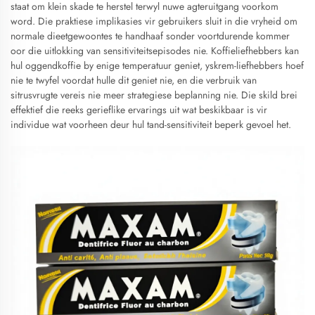
staat om klein skade te herstel terwyl nuwe agteruitgang voorkom
word. Die praktiese implikasies vir gebruikers sluit in die vryheid om
normale dieetgewoontes te handhaaf sonder voortdurende kommer
oor die uitlokking van sensitiviteitsepisodes nie. Koffieliefhebbers kan
hul oggendkoffie by enige temperatuur geniet, yskrem-liefhebbers hoef
nie te twyfel voordat hulle dit geniet nie, en die verbruik van
sitrusvrugte vereis nie meer strategiese beplanning nie. Die skild brei
effektief die reeks gerieflike ervarings uit wat beskikbaar is vir
individue wat voorheen deur hul tand-sensitiviteit beperk gevoel het.