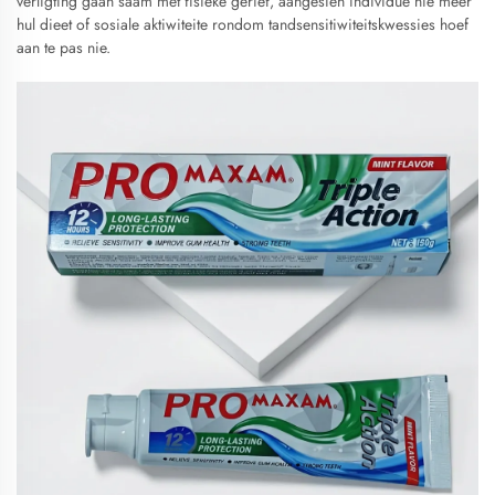
verligting gaan saam met fisieke gerief, aangesien individue nie meer
hul dieet of sosiale aktiwiteite rondom tandsensitiwiteitskwessies hoef
aan te pas nie.