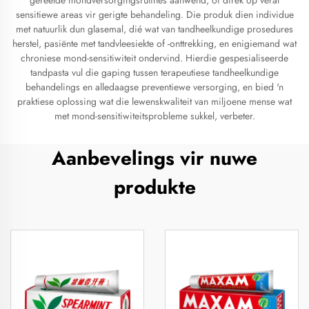
gereelde mondversorgingsrutines aanwend, of direk op veral
sensitiewe areas vir gerigte behandeling. Die produk dien individue
met natuurlik dun glasemal, dié wat van tandheelkundige prosedures
herstel, pasiënte met tandvleesiekte of -onttrekking, en enigiemand wat
chroniese mond-sensitiwiteit ondervind. Hierdie gespesialiseerde
tandpasta vul die gaping tussen terapeutiese tandheelkundige
behandelings en alledaagse preventiewe versorging, en bied 'n
praktiese oplossing wat die lewenskwaliteit van miljoene mense wat
met mond-sensitiwiteitsprobleme sukkel, verbeter.
Aanbevelings vir nuwe
produkte