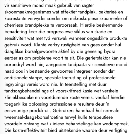
vir sensitiewe mond maak gebruik van sagter
skoonmaakmeganismes wat effektief tandplak, bakterieë en
kosrestante verwyder sonder om mikroskopiese skuurmerke of
chemiese brandplekke te veroorsaak. Hierdie beskermende
benadering keer die progressiewe siklus van skade en
sensitiviteit wat met tyd verswak wanneer ongeskikte produkte
gebruik word. Klante verkry rustigheid van gees omdat hul
daaglikse borselgewoonte aktief by die genesing bydra
eerder as om probleme voort te sit. Die geriefsfaktor kan nie
oorbedryf word nie, aangesien tandpasta vir sensitiewe mond
naadloos in bestaande gewoontes integreer sonder dat
addisionele stappe, spesiale toerusting of professionele
ingrypings vereis word nie. In teenstelling met duur
tandsorgbehandelings of voorskrifmedikasie wat verskeie
kliniekbesoeke en voortdurende koste vereis, verskaf hierdie
toeganklike oplossing professionele resultate deur ’n
eenvoudige produkruil. Gebruikers handhaaf hul normale
tweemaal-daags-borselroetine terwyl hulle terapeutiese
voordele ontvang wat kliniese behandelinge kan wederspreek.
Die koste-effektiwiteit bied uitstekende waarde deur verligting