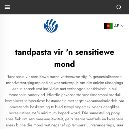
AF
tandpasta vir 'n sensitiewe
mond
Tandpasta vir sensitiewe mond verteenwoordig 'n gespesialiseerde
mondversorgingsoplossing wat ontwerp is om die unieke uitdagings
aan te spreek wat individue met verhoogde sensitiwiteit in hul
mondholte ondervind. Hierdie gevorderde tandskoonmaakproduk
kombineer terapeutiese bestanddele met sagte skoonmaakmiddels om
omvattende beskerming te bied terwyl ongemak tydens daaglikse
borselrutines tot 'n minimum beperk word. Die samestelling poog
spesifiek om senuweesensitiwiteit, geïrriteerde weefsels en kwesbare
areas binne die mond wat negatief op temperatuurveranderings, suur