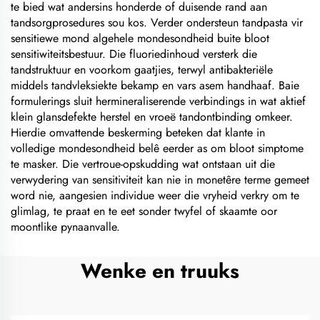
te bied wat andersins honderde of duisende rand aan
tandsorgprosedures sou kos. Verder ondersteun tandpasta vir
sensitiewe mond algehele mondesondheid buite bloot
sensitiwiteitsbestuur. Die fluoriedinhoud versterk die
tandstruktuur en voorkom gaatjies, terwyl antibakteriële
middels tandvleksiekte bekamp en vars asem handhaaf. Baie
formulerings sluit hermineraliserende verbindings in wat aktief
klein glansdefekte herstel en vroeë tandontbinding omkeer.
Hierdie omvattende beskerming beteken dat klante in
volledige mondesondheid belê eerder as om bloot simptome
te masker. Die vertroue-opskudding wat ontstaan uit die
verwydering van sensitiviteit kan nie in monetêre terme gemeet
word nie, aangesien individue weer die vryheid verkry om te
glimlag, te praat en te eet sonder twyfel of skaamte oor
moontlike pynaanvalle.
Wenke en truuks