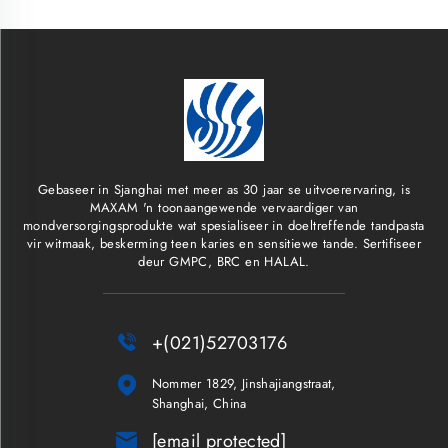
Gebaseer in Sjanghai met meer as 30 jaar se uitvoerervaring, is
MAXAM 'n toonaangewende vervaardiger van
mondversorgingsprodukte wat spesialiseer in doeltreffende tandpasta
vir witmaak, beskerming teen karies en sensitiewe tande. Sertifiseer
deur GMPC, BRC en HALAL.

+(021)52703176

Nommer 1829, Jinshajiangstraat,
Shanghai, China

[email protected]