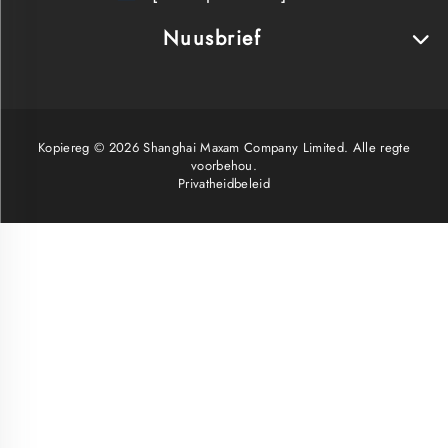
Nuusbrief
Kopiereg © 2026 Shanghai Maxam Company Limited. Alle regte
voorbehou.
Privatheidbeleid