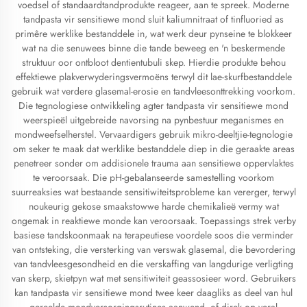
voedsel of standaardtandprodukte reageer, aan te spreek. Moderne
tandpasta vir sensitiewe mond sluit kaliumnitraat of tinfluoried as
primêre werklike bestanddele in, wat werk deur pynseine te blokkeer
wat na die senuwees binne die tande beweeg en 'n beskermende
struktuur oor ontbloot dentientubuli skep. Hierdie produkte behou
effektiewe plakverwyderingsvermoëns terwyl dit lae-skurfbestanddele
gebruik wat verdere glasemal-erosie en tandvleesonttrekking voorkom.
Die tegnologiese ontwikkeling agter tandpasta vir sensitiewe mond
weerspieël uitgebreide navorsing na pynbestuur meganismes en
mondweefselherstel. Vervaardigers gebruik mikro-deeltjie-tegnologie
om seker te maak dat werklike bestanddele diep in die geraakte areas
penetreer sonder om addisionele trauma aan sensitiewe oppervlaktes
te veroorsaak. Die pH-gebalanseerde samestelling voorkom
suurreaksies wat bestaande sensitiwiteitsprobleme kan vererger, terwyl
noukeurig gekose smaakstowwe harde chemikalieë vermy wat
ongemak in reaktiewe monde kan veroorsaak. Toepassings strek verby
basiese tandskoonmaak na terapeutiese voordele soos die verminder
van ontsteking, die versterking van verswak glasemal, die bevordering
van tandvleesgesondheid en die verskaffing van langdurige verligting
van skerp, skietpyn wat met sensitiwiteit geassosieer word. Gebruikers
kan tandpasta vir sensitiewe mond twee keer daagliks as deel van hul