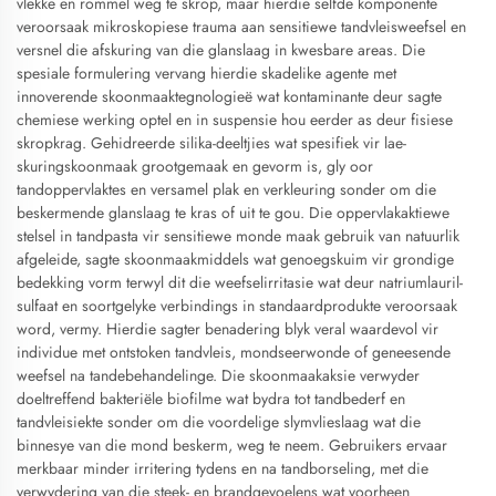
vlekke en rommel weg te skrop, maar hierdie selfde komponente
veroorsaak mikroskopiese trauma aan sensitiewe tandvleisweefsel en
versnel die afskuring van die glanslaag in kwesbare areas. Die
spesiale formulering vervang hierdie skadelike agente met
innoverende skoonmaaktegnologieë wat kontaminante deur sagte
chemiese werking optel en in suspensie hou eerder as deur fisiese
skropkrag. Gehidreerde silika-deeltjies wat spesifiek vir lae-
skuringskoonmaak grootgemaak en gevorm is, gly oor
tandoppervlaktes en versamel plak en verkleuring sonder om die
beskermende glanslaag te kras of uit te gou. Die oppervlakaktiewe
stelsel in tandpasta vir sensitiewe monde maak gebruik van natuurlik
afgeleide, sagte skoonmaakmiddels wat genoegskuim vir grondige
bedekking vorm terwyl dit die weefselirritasie wat deur natriumlauril-
sulfaat en soortgelyke verbindings in standaardprodukte veroorsaak
word, vermy. Hierdie sagter benadering blyk veral waardevol vir
individue met ontstoken tandvleis, mondseerwonde of geneesende
weefsel na tandebehandelinge. Die skoonmaakaksie verwyder
doeltreffend bakteriële biofilme wat bydra tot tandbederf en
tandvleisiekte sonder om die voordelige slymvlieslaag wat die
binnesye van die mond beskerm, weg te neem. Gebruikers ervaar
merkbaar minder irritering tydens en na tandborseling, met die
verwydering van die steek- en brandgevoelens wat voorheen