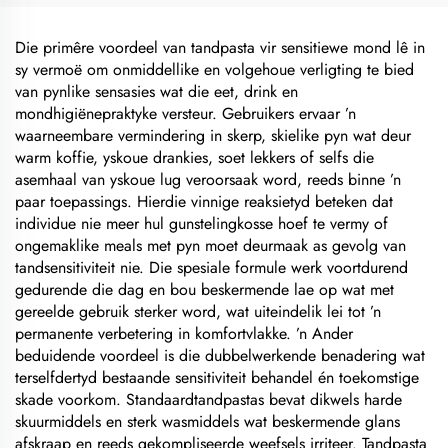
Die primêre voordeel van tandpasta vir sensitiewe mond lê in
sy vermoë om onmiddellike en volgehoue verligting te bied
van pynlike sensasies wat die eet, drink en
mondhigiënepraktyke versteur. Gebruikers ervaar ’n
waarneembare vermindering in skerp, skielike pyn wat deur
warm koffie, yskoue drankies, soet lekkers of selfs die
asemhaal van yskoue lug veroorsaak word, reeds binne ’n
paar toepassings. Hierdie vinnige reaksietyd beteken dat
individue nie meer hul gunstelingkosse hoef te vermy of
ongemaklike meals met pyn moet deurmaak as gevolg van
tandsensitiviteit nie. Die spesiale formule werk voortdurend
gedurende die dag en bou beskermende lae op wat met
gereelde gebruik sterker word, wat uiteindelik lei tot ’n
permanente verbetering in komfortvlakke. ’n Ander
beduidende voordeel is die dubbelwerkende benadering wat
terselfdertyd bestaande sensitiviteit behandel én toekomstige
skade voorkom. Standaardtandpastas bevat dikwels harde
skuurmiddels en sterk wasmiddels wat beskermende glans
afskraap en reeds gekompliseerde weefsels irriteer. Tandpasta