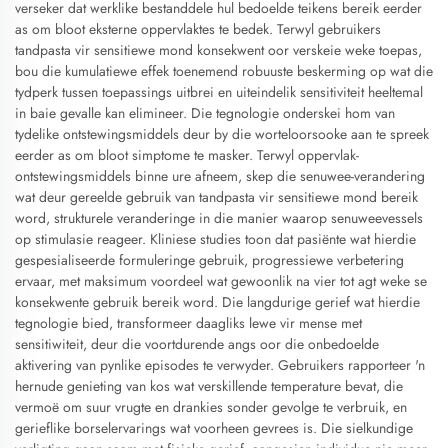
verseker dat werklike bestanddele hul bedoelde teikens bereik eerder
as om bloot eksterne oppervlaktes te bedek. Terwyl gebruikers
tandpasta vir sensitiewe mond konsekwent oor verskeie weke toepas,
bou die kumulatiewe effek toenemend robuuste beskerming op wat die
tydperk tussen toepassings uitbrei en uiteindelik sensitiviteit heeltemal
in baie gevalle kan elimineer. Die tegnologie onderskei hom van
tydelike ontstewingsmiddels deur by die worteloorsooke aan te spreek
eerder as om bloot simptome te masker. Terwyl oppervlak-
ontstewingsmiddels binne ure afneem, skep die senuwee-verandering
wat deur gereelde gebruik van tandpasta vir sensitiewe mond bereik
word, strukturele veranderinge in die manier waarop senuweevessels
op stimulasie reageer. Kliniese studies toon dat pasiënte wat hierdie
gespesialiseerde formuleringe gebruik, progressiewe verbetering
ervaar, met maksimum voordeel wat gewoonlik na vier tot agt weke se
konsekwente gebruik bereik word. Die langdurige gerief wat hierdie
tegnologie bied, transformeer daagliks lewe vir mense met
sensitiwiteit, deur die voortdurende angs oor die onbedoelde
aktivering van pynlike episodes te verwyder. Gebruikers rapporteer 'n
hernude genieting van kos wat verskillende temperature bevat, die
vermoë om suur vrugte en drankies sonder gevolge te verbruik, en
gerieflike borselervarings wat voorheen gevrees is. Die sielkundige