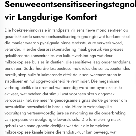
Senuweeontsensitiseeringstegno
vir Langdurige Komfort
Die hoeksteeninnovasie in tandpasta vir sensitiewe mond sentreer op
gesofistikeerde senuweeontsensitiseringstegnologie wat fundamenteel
die manier waarop pynsignale binne tandsstrukture verwerk word,
verander. Hierdie deurbraakbenadering maak gebruik van presies
gekalibreerde konsentrasies van kaliumverbindings wat deur
mikroskopiese buisies in dentien, die sensitiewe laag onder tandglans,
penetreer. Sodra hierdie terapeutiese molekules die senuweeuiteindes
bereik, skep hulle 'n kalmerende effek deur senuweemembraan te
stabiliseer en hul opgewondeheid te verminder. Die meganisme
verhoog eintlik die drempel wat benodig word om pynreaksies te
aktiveer, wat beteken dat stimuli wat voorheen skerp ongemak
veroorsaak het, nie meer 'n genoegsame signaalsterkte genereer om
bewustelike bewustheid te bereik nie. Hierdie wetenskaplike
vooruitgang verteenwoordig jare se navorsing na die onderbreking
van pynpaaie en doelgerigte lewerstelsels. Die formulering maak
gebruik van nano-grootte deeltjies wat deur die komplekse
mikroskopiese kanale binne die tandstruktuur kan beweeg, wat