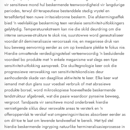
vir sensitiewe mond hul beskermende teenwoordigheid vir langdurige
periodes, terwyl dit terapeutiese bestanddele stadig vrystel en
terselfdertyd teen nuwe irritasiebronne beskerm. Die afskermingseffek
bied 'n veelvlakkige beskerming teen verskeie sensitiviteit-uitlokkingers
gelyktydig. Temperatuurekstreem kan nie die skild deurdring om die
interne senuwee-strukture te skok nie, suurstowwe word geneutraliseer
voordat dit demineralisasie veroorsaak nie, en meganiese druk van
kou beweeg eenvormig eerder as om op kwesbare plekke te fokus nie.
Hierdie omvattende verdedigingstelsel verteenwoordig 'n beduidende
voordeel bo produkte met 'n enkele meganisme wat slegs een tipe
sensitiviteit-uitlokking aanspreek. Die skuiltegnologie keer ook die
progressiewe verswakking van sensitiviteitskondisies deur
aanhoudende skade van daaglikse aktiwiteite te keer. Elke keer wat
iemand met dun glans suur voedsel verbruik of met abrasiewe
produkte borsel, word mikroskopiese hoeveelhede beskermende
tandstruktuur afgebreek, wat die paaie waardoor pynseine beweeg,
vergroot. Tandpasta vir sensitiewe mond onderbreek hierdie
vernietigende siklus deur verswakte areas te versterk en 'n
offeroppervlak te verskaf wat omgewingsirritasies absorbeer eerder as
om dit toe te laat om lewende tandweefsel te bereik. Met tyd stel
hierdie beskermende ingryping natuurlike hermineralisasieprosesse in