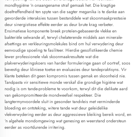
mondhygiëne ‘n onaangename straf gemaak het. Die kragtige
doeltreffendheid ten spyte van die sagter meganika is te danke aan
gevorderde interaksies tussen bestanddele wat skoonmaakprestasie
deur sinergistiese effekte eerder as deur brute krag verbeter.
Ensimatiese komponente breek proteïen-gebaseerde vlekke en
bakteriële selwande af, terwyl chelaterende middels aan minerale-
afsettings en verkleuringsmolekules bind om hul verwydering deur
eenvoudige spoeling te fasiliteer. Hierdie gesofistikeerde chemie
lewer professionele vlak skoonmaakresultate wat die
plakverwyderingskoers van harder formuleringe gaan of oortref, soos
bevestig deur kliniese toetse en evaluasies deur tandepraktisyns. Vir
klante beteken dit geen kompromis tussen gemak en skoonheid nie.
Tandpasta vir sensitiewe monde verskaf die grondige higiëne wat
nodig is om tande-probleme te voorkom, terwyl dit die delikate aard
van gekompromitteerde mondweefsel respekteer. Die
langtermynvoordele sluit in gesonder tandvleis met verminderde
bloeding en ontsteking, witere tande wat deur geleidelike
vlekverwydering eerder as deur aggressiewe bleiking bereik word, en
‘n algehele mondomgewing wat genesing en weerstand ondersteun
eerder as voortdurende irritering.