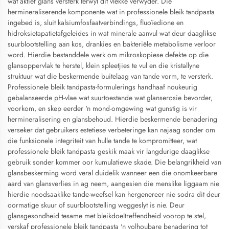
wat aktief glans versterk terwyl dit vlekke verwyder. Die
hermineraliserende komponente wat in professionele bleik tandpasta
ingebed is, sluit kalsiumfosfaatverbindings, fluoïedione en
hidroksietapatietafgeleides in wat minerale aanvul wat deur daaglikse
suurblootstelling aan kos, drankies en bakteriële metabolisme verloor
word. Hierdie bestanddele werk om mikroskopiese defekte op die
glansoppervlak te herstel, klein spleetjies te vul en die kristallyne
struktuur wat die beskermende buitelaag van tande vorm, te versterk.
Professionele bleik tandpasta-formulerings handhaaf noukeurig
gebalanseerde pH-vlae wat suurtoestande wat glanserosie bevorder,
voorkom, en skep eerder 'n mond-omgewing wat gunstig is vir
hermineralisering en glansbehoud. Hierdie beskermende benadering
verseker dat gebruikers estetiese verbeteringe kan najaag sonder om
die funksionele integriteit van hulle tande te kompromitteer, wat
professionele bleik tandpasta geskik maak vir langdurige daaglikse
gebruik sonder kommer oor kumulatiewe skade. Die belangrikheid van
glansbeskerming word veral duidelik wanneer een die onomkeerbare
aard van glansverlies in ag neem, aangesien die menslike liggaam nie
hierdie noodsaaklike tande-weefsel kan hergenereer nie sodra dit deur
oormatige skuur of suurblootstelling weggeslyt is nie. Deur
glansgesondheid tesame met bleikdoeltreffendheid voorop te stel,
verskaf professionele bleik tandpasta 'n volhoubare benadering tot