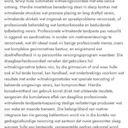
word, terwyl hulle outomaties witmakingsvoordele met elke sessie
ontvang. Hierdie moeitelose benadering staan in skerp kontras met
witmakende strookies wat presiese plasing en lang draftyd vereis,
witmakende skinkels wat ongemak en spraakprobleme veroorsaak, of
professionele behandeling wat kantoorbesoeke en beduidende
tydbelasting vereis. Professionele witmakende tandpasta pas natuurlik
in oggend- en aandroetines in sonder om roetineversteurings te
veroorsaak, wat dit ideaal maak vir besige professionele mense, ouers
wat komplekse gesinsroetines bestuur, en enigiemand wat
doeltreffendheid in sy persoonlike versorgingsprogram waardeer. Die
draagbaarheidsvoordeel verseker dat gebruikers hul
witmakingsroetine tydens reis, by die gimnasium of oral waar hulle
ook al hul tande borsel, kan handhaaf, wat onderbrekings voorkom wat
resultate met ander witmakingsmetodes wat spesiale toerusting of
beheerde omgewings vereis, kan kompromitteer. Hierdie
konsekwentheid van gebruik korrel direk met uitstaande resultate,
aangesien die kumulatiewe effek van daaglikse professionele
witmakende tandpasta-toepassing stadige verbeteringe produseer wat
oor weke en maande toeneem. Die belangrikheid van roetine-
integrasie kan nie genoeg beklemtoon word nie in die konteks van
gedragsielkundige navorsing wat aantoon dat nuwe gewoontes slaag
wanneer hulle aan bestaande, vasgevestelde gedrag gekoppel word