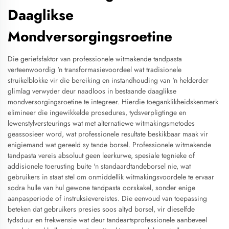
Daaglikse
Mondversorgingsroetine
Die geriefsfaktor van professionele witmakende tandpasta
verteenwoordig 'n transformasievoordeel wat tradisionele
struikelblokke vir die bereiking en instandhouding van 'n helderder
glimlag verwyder deur naadloos in bestaande daaglikse
mondversorgingsroetine te integreer. Hierdie toeganklikheidskenmerk
elimineer die ingewikkelde prosedures, tydsverpligtinge en
lewenstylversteurings wat met alternatiewe witmakingsmetodes
geassosieer word, wat professionele resultate beskikbaar maak vir
enigiemand wat gereeld sy tande borsel. Professionele witmakende
tandpasta vereis absoluut geen leerkurwe, spesiale tegnieke of
addisionele toerusting buite 'n standaardtandeborsel nie, wat
gebruikers in staat stel om onmiddellik witmakingsvoordele te ervaar
sodra hulle van hul gewone tandpasta oorskakel, sonder enige
aanpasperiode of instruksievereistes. Die eenvoud van toepassing
beteken dat gebruikers presies soos altyd borsel, vir dieselfde
tydsduur en frekwensie wat deur tandeartsprofessionele aanbeveel