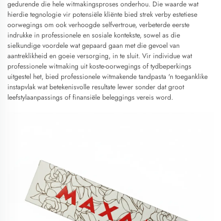
gedurende die hele witmakingsproses onderhou. Die waarde wat
hierdie tegnologie vir potensiële kliënte bied strek verby estetiese
oorwegings om ook verhoogde selfvertroue, verbeterde eerste
indrukke in professionele en sosiale kontekste, sowel as die
sielkundige voordele wat gepaard gaan met die gevoel van
aantreklikheid en goeie versorging, in te sluit. Vir individue wat
professionele witmaking uit koste-oorwegings of tydbeperkings
uitgestel het, bied professionele witmakende tandpasta 'n toeganklike
instapvlak wat betekenisvolle resultate lewer sonder dat groot
leefstylaanpassings of finansiële beleggings vereis word.