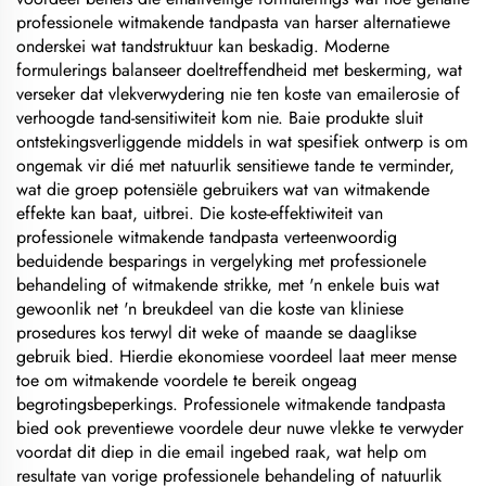
professionele witmakende tandpasta van harser alternatiewe
onderskei wat tandstruktuur kan beskadig. Moderne
formulerings balanseer doeltreffendheid met beskerming, wat
verseker dat vlekverwydering nie ten koste van emailerosie of
verhoogde tand-sensitiwiteit kom nie. Baie produkte sluit
ontstekingsverliggende middels in wat spesifiek ontwerp is om
ongemak vir dié met natuurlik sensitiewe tande te verminder,
wat die groep potensiële gebruikers wat van witmakende
effekte kan baat, uitbrei. Die koste-effektiwiteit van
professionele witmakende tandpasta verteenwoordig
beduidende besparings in vergelyking met professionele
behandeling of witmakende strikke, met 'n enkele buis wat
gewoonlik net 'n breukdeel van die koste van kliniese
prosedures kos terwyl dit weke of maande se daaglikse
gebruik bied. Hierdie ekonomiese voordeel laat meer mense
toe om witmakende voordele te bereik ongeag
begrotingsbeperkings. Professionele witmakende tandpasta
bied ook preventiewe voordele deur nuwe vlekke te verwyder
voordat dit diep in die email ingebed raak, wat help om
resultate van vorige professionele behandeling of natuurlik