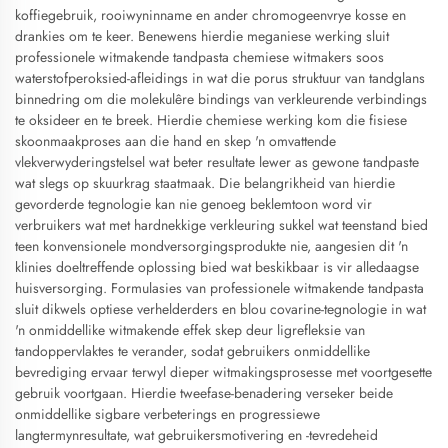
koffiegebruik, rooiwyninname en ander chromogeenvrye kosse en
drankies om te keer. Benewens hierdie meganiese werking sluit
professionele witmakende tandpasta chemiese witmakers soos
waterstofperoksied-afleidings in wat die porus struktuur van tandglans
binnedring om die molekulêre bindings van verkleurende verbindings
te oksideer en te breek. Hierdie chemiese werking kom die fisiese
skoonmaakproses aan die hand en skep 'n omvattende
vlekverwyderingstelsel wat beter resultate lewer as gewone tandpaste
wat slegs op skuurkrag staatmaak. Die belangrikheid van hierdie
gevorderde tegnologie kan nie genoeg beklemtoon word vir
verbruikers wat met hardnekkige verkleuring sukkel wat teenstand bied
teen konvensionele mondversorgingsprodukte nie, aangesien dit 'n
klinies doeltreffende oplossing bied wat beskikbaar is vir alledaagse
huisversorging. Formulasies van professionele witmakende tandpasta
sluit dikwels optiese verhelderders en blou covarine-tegnologie in wat
'n onmiddellike witmakende effek skep deur ligrefleksie van
tandoppervlaktes te verander, sodat gebruikers onmiddellike
bevrediging ervaar terwyl dieper witmakingsprosesse met voortgesette
gebruik voortgaan. Hierdie tweefase-benadering verseker beide
onmiddellike sigbare verbeterings en progressiewe
langtermynresultate, wat gebruikersmotivering en -tevredeheid