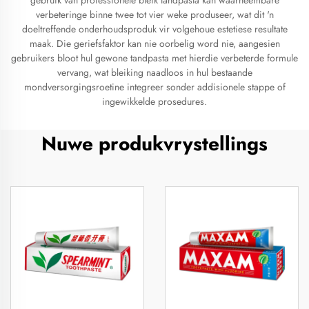
gebruik van professionele bleik tandpasta kan waarneembare
verbeteringe binne twee tot vier weke produseer, wat dit 'n
doeltreffende onderhoudsproduk vir volgehoue estetiese resultate
maak. Die geriefsfaktor kan nie oorbelig word nie, aangesien
gebruikers bloot hul gewone tandpasta met hierdie verbeterde formule
vervang, wat bleiking naadloos in hul bestaande
mondversorgingsroetine integreer sonder addisionele stappe of
ingewikkelde prosedures.
Nuwe produkvrystellings