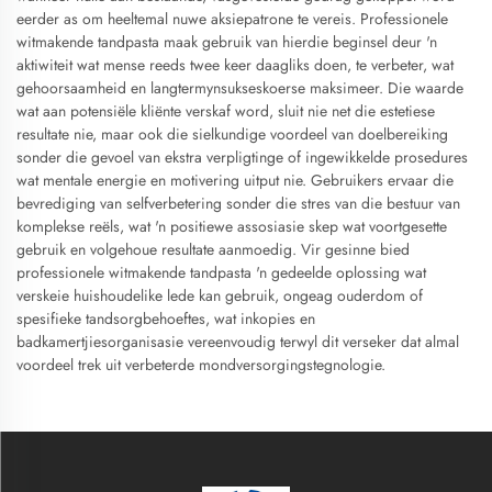
eerder as om heeltemal nuwe aksiepatrone te vereis. Professionele
witmakende tandpasta maak gebruik van hierdie beginsel deur 'n
aktiwiteit wat mense reeds twee keer daagliks doen, te verbeter, wat
gehoorsaamheid en langtermynsukseskoerse maksimeer. Die waarde
wat aan potensiële kliënte verskaf word, sluit nie net die estetiese
resultate nie, maar ook die sielkundige voordeel van doelbereiking
sonder die gevoel van ekstra verpligtinge of ingewikkelde prosedures
wat mentale energie en motivering uitput nie. Gebruikers ervaar die
bevrediging van selfverbetering sonder die stres van die bestuur van
komplekse reëls, wat 'n positiewe assosiasie skep wat voortgesette
gebruik en volgehoue resultate aanmoedig. Vir gesinne bied
professionele witmakende tandpasta 'n gedeelde oplossing wat
verskeie huishoudelike lede kan gebruik, ongeag ouderdom of
spesifieke tandsorgbehoeftes, wat inkopies en
badkamertjiesorganisasie vereenvoudig terwyl dit verseker dat almal
voordeel trek uit verbeterde mondversorgingstegnologie.