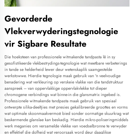
Gevorderde
Vlekverwyderingstegnologie
vir Sigbare Resultate
Die hoeksteen van professionele witmakende tandpasta lê in sy
gesofistikeerde vlekbestrydings-tegnologie wat meetbare verbeterings
in tande se helderheid lewer deur wetenskaplik saamgestelde
werkstowwe. Hierdie tegnologie maak gebruik van 'n veelvoudige
benadering wat verkleuring op verskeie vlakke van die tandstruktuur
aanspreek – van oppervlakkige oppervlakvlekke tot dieper
chromogene verbindings wat binne-in die glansmatrix ingebed is.
Professionele witmakende tandpasta maak gebruik van spesiaal
ontwerpte silika-deeltjies met presies gekalibreerde groottes en vorms
wat optimale skoonmaakvermoë bied sonder oormatige skuurkrag wat
beskermende glanslae kan beskadig. Hierdie mikro-poliseringmiddels
werk meganies om versamelde vlekke van voedselbronne te verwyder
en effektief die dofheid wat veroorsaak word deur daaglikse