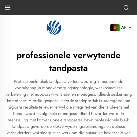
AF
professionele verwytende
tandpasta
Professionele bleik tandpasta verteenwoordig 'n beduidende
vooruitgang in mondversorgingstegnologie, wat kosmetiese
verbetering met noodsaaklike tande- en mondgesondheidsbeskerming
kombineer. Hierdie gespesialiseerde tandeproduk is saamgestel om
sigbare resultate te lewer terwyl die integriteit van die tande-enamel
behou word en algehele mondgesondheid bevorder word. In
teenstelling met konvensionele tandpastas bevat professionele bleik
tandpasta gevorderde vlekverwyderingsverbindings en optiese
verhelderders wat sinergisties werk om die natuurlike helderheid van