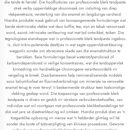
die tande te herstel. Die hooffunksies van professionele bleik tandpasta
strek verby oppervlakkige skoonmaak om insluiting van diep
vlekpenetrasie, versterking van die enamel en langdurige varsheid.
Hierdie produkte maak gebruik van toonaangewende formuleringe wat
beide ekstrinsieke vlekke wat deur koffie, tee, wyn en tabak veroorsaak
word, asook intrinsieke verkleuring wat met tyd ontwikkel, teiken. Die
tegnologiese eienskappe wat in professionele bleik tandpasta ingebou
is, sluit mikro-polerende deeltjies in wat sagte oppervlakverkleuring
wegpolis sonder om abrasiewe skade aan die enamelstruktuur te
berokken. Baie formuleringe bevat waterstofperoksied of
karbamideperoksied in veilige konsentrasies, wat die tandoppervlak
binnedring om hardnekkige chromogene verantwoordelik vir
vergeling te breek. Daarbenewens help remineraliserende middels
soos kaliumfosfaat en fluoriedverbindings om minerale na verswakte
enamel terug te voer terwyl 'n beskermende struktuur teen toekomstige
vlekking geskep word. Die toepassings van professionele bleik
tandpasta is divers en geskik vir verskeie verbruikersbehoeftes, van
individue wat wil voortgaan met professionele bleikbehandelinge tot
dié wat jare se dieetverkleuring wil omkeer. Hierdie produk dien as 'n
toeganklike oplossing vir mense wat 'n helderder glimlag wil hê
sonder die koste of tydsverpligting van kliniese prosedures. Gewone