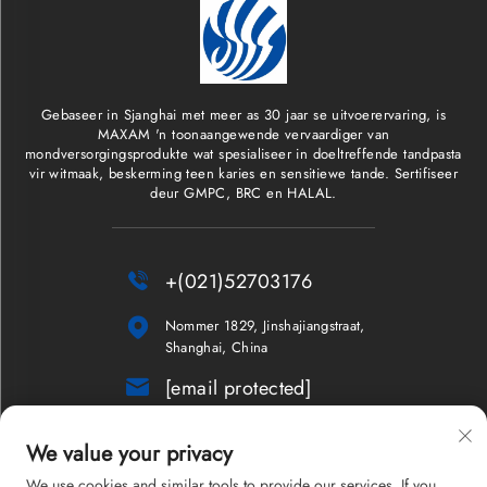
Gebaseer in Sjanghai met meer as 30 jaar se uitvoerervaring, is
MAXAM 'n toonaangewende vervaardiger van
mondversorgingsprodukte wat spesialiseer in doeltreffende tandpasta
vir witmaak, beskerming teen karies en sensitiewe tande. Sertifiseer
deur GMPC, BRC en HALAL.

+(021)52703176

Nommer 1829, Jinshajiangstraat,
Shanghai, China

[email protected]
Nuusbrief
We value your privacy
We use cookies and similar tools to provide our services. If you