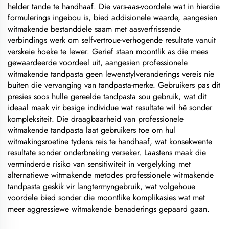
helder tande te handhaaf. Die vars-aas-voordele wat in hierdie
formulerings ingebou is, bied addisionele waarde, aangesien
witmakende bestanddele saam met aasverfrissende
verbindings werk om selfvertroue-verhogende resultate vanuit
verskeie hoeke te lewer. Gerief staan moontlik as die mees
gewaardeerde voordeel uit, aangesien professionele
witmakende tandpasta geen lewenstylveranderings vereis nie
buiten die vervanging van tandpasta-merke. Gebruikers pas dit
presies soos hulle gereelde tandpasta sou gebruik, wat dit
ideaal maak vir besige individue wat resultate wil hê sonder
kompleksiteit. Die draagbaarheid van professionele
witmakende tandpasta laat gebruikers toe om hul
witmakingsroetine tydens reis te handhaaf, wat konsekwente
resultate sonder onderbreking verseker. Laastens maak die
verminderde risiko van sensitiwiteit in vergelyking met
alternatiewe witmakende metodes professionele witmakende
tandpasta geskik vir langtermyngebruik, wat volgehoue
voordele bied sonder die moontlike komplikasies wat met
meer aggressiewe witmakende benaderings gepaard gaan.