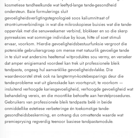
kosmetiese tandheelkunde wat leeftyd-lange tande-gesondheid
ondersteun. Baie formulerings sluit
gevoeligheidsverligtingstegnologieë soos kaliumnitraat of
strontriumverbindings in wat die mikroskopiese buisies wat die tande-
oppervlak met die senuweekamer verbind, blokkeer en so die skerp
pynreaksies wat sommige individue by koue, hitte of soet stimuli
ervaar, voorkom. Hierdie gevoeligheidsbestuurfunksie vergroot die
potensiële gebruikersgroep om mense met natuurlik gevoelige tande
in te sluit wat andersins heeltemal witproduktes sou vermy, en verseker
dat amper enigiemand voordeel kan trek uit professionele bleik
tandpasta, ongeag hul aanvanklike gevoeligheidsvlakke. Die
waardevoorstel strek ook na langtermyn-kostebesparings deur die
tande-probleme wat uit glansskade kan voortspruit, te voorkom —
insluitend verhoogde kariesgevoeligheid, verhoogde gevoeligheid wat
behandeling vereis, en die moontlike behoefte aan herstelprosedures.
Gebruikers van professionele bleik tandpasta belê in beide
onmiddellike estetiese verbeteringe én toekomstige tande-
gesondheidsbeskerming, en ontvang dus omvattende waarde wat
premieprysing regverdig teenoor basiese tandpastamodule.