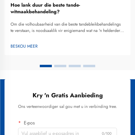
Hoe lank duur die beste tande-
witmaakbehandeling?
Om die volhoubaarheid van die beste tandebleikbehandelings
te verstaan, is noodsaaklik vir enigiemand wat na 'n helderder
glimlag soek en 'n ingeligte belegging in hul mond-estetika wil
maak. Die tydperk waaroor tandebleikresultate duur, wissel
BESKOU MEER
aansienlik afhangende van...
Kry 'n Gratis Aanbieding
Ons verteenwoordiger sal gou met u in verbinding tree.
E-pos
0/100