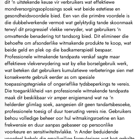
dit 'n uitstekende keuse vir verbruikers wat effektiewe
mondversorgingsoplossings soek wat beide estetiese en
gesondheidsvoordele bied. Een van die primêre voordele is
die dubbelwerkende vermoë wat gelyktydig tande skoonmaak
terwyl dit progressief vlekke verwyder, wat gebruikers 'n
omvattende benadering tot tandsorg bied. Dit elimineer die
behoefte om afsonderlike witmakende produkte te koop, wat
beide geld en plek op die badkamerspieël bespaar.
Professionele witmakende tandpasta verskaf sagte maar
effektiewe vlekverwydering wat by elke borselgebruik werk,
wat beteken dat gebruikers kumulatiewe verbeteringe sien met
konsekwente gebruik eerder as om spesiale
toepassingstegnieke of ongerieflike tydsbeperkings te vereis.
Die toeganklikheid van professionele witmakende tandpasta
maak dit beskikbaar vir amper enigiemand wat na 'n
helderder glimlag soek, aangesien dit geen tandartsbesoeke,
professionele toesig of duur toerusting vereis nie. Gebruikers
behou volledige beheer oor hul witmakingsroetine en kan
frekwensie en duur aanpas gebaseer op persoonlike
voorkeure en sensitiwiteitsvlakke. 'n Ander beduidende
voordeel behels die emailveilige formulerings wat hoë gehalte