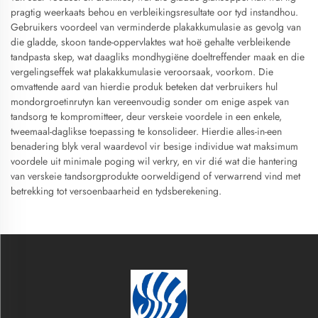
pragtig weerkaats behou en verbleikingsresultate oor tyd instandhou.
Gebruikers voordeel van verminderde plakakkumulasie as gevolg van
die gladde, skoon tande-oppervlaktes wat hoë gehalte verbleikende
tandpasta skep, wat daagliks mondhygiëne doeltreffender maak en die
vergelingseffek wat plakakkumulasie veroorsaak, voorkom. Die
omvattende aard van hierdie produk beteken dat verbruikers hul
mondorgroetinrutyn kan vereenvoudig sonder om enige aspek van
tandsorg te kompromitteer, deur verskeie voordele in een enkele,
tweemaal-daglikse toepassing te konsolideer. Hierdie alles-in-een
benadering blyk veral waardevol vir besige individue wat maksimum
voordele uit minimale poging wil verkry, en vir dié wat die hantering
van verskeie tandsorgprodukte oorweldigend of verwarrend vind met
betrekking tot versoenbaarheid en tydsberekening.