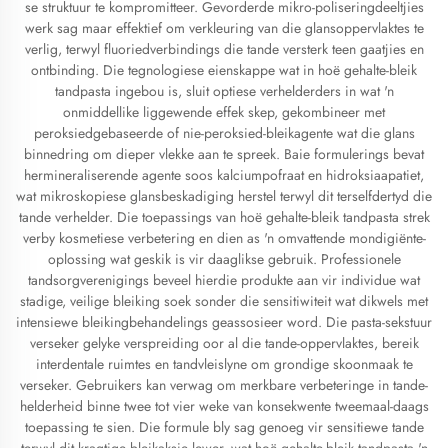
se struktuur te kompromitteer. Gevorderde mikro-poliseringdeeltjies
werk sag maar effektief om verkleuring van die glansoppervlaktes te
verlig, terwyl fluoriedverbindings die tande versterk teen gaatjies en
ontbinding. Die tegnologiese eienskappe wat in hoë gehalte-bleik
tandpasta ingebou is, sluit optiese verhelderders in wat 'n
onmiddellike liggewende effek skep, gekombineer met
peroksiedgebaseerde of nie-peroksied-bleikagente wat die glans
binnedring om dieper vlekke aan te spreek. Baie formulerings bevat
hermineraliserende agente soos kalciumpofraat en hidroksiaapatiet,
wat mikroskopiese glansbeskadiging herstel terwyl dit terselfdertyd die
tande verhelder. Die toepassings van hoë gehalte-bleik tandpasta strek
verby kosmetiese verbetering en dien as 'n omvattende mondigiënte-
oplossing wat geskik is vir daaglikse gebruik. Professionele
tandsorgverenigings beveel hierdie produkte aan vir individue wat
stadige, veilige bleiking soek sonder die sensitiwiteit wat dikwels met
intensiewe bleikingbehandelings geassosieer word. Die pasta-sekstuur
verseker gelyke verspreiding oor al die tande-oppervlaktes, bereik
interdentale ruimtes en tandvleislyne om grondige skoonmaak te
verseker. Gebruikers kan verwag om merkbare verbeteringe in tande-
helderheid binne twee tot vier weke van konsekwente tweemaal-daags
toepassing te sien. Die formule bly sag genoeg vir sensitiewe tande