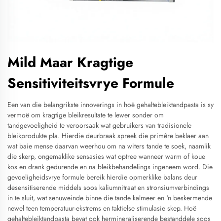
Mild Maar Kragtige
Sensitiviteitsvrye Formule
Een van die belangrikste innoverings in hoë gehaltebleiktandpasta is sy
vermoë om kragtige bleikresultate te lewer sonder om
tandgevoeligheid te veroorsaak wat gebruikers van tradisionele
bleikprodukte pla. Hierdie deurbraak spreek die primêre beklaer aan
wat baie mense daarvan weerhou om na witers tande te soek, naamlik
die skerp, ongemaklike sensasies wat optree wanneer warm of koue
kos en drank gedurende en na bleikbehandelings ingeneem word. Die
gevoeligheidsvrye formule bereik hierdie opmerklike balans deur
desensitiserende middels soos kaliumnitraat en stronsiumverbindings
in te sluit, wat senuweinde binne die tande kalmeer en ‘n beskermende
newel teen temperatuur-ekstrems en taktielse stimulasie skep. Hoë
gehaltebleiktandpasta bevat ook hermineraliserende bestanddele soos