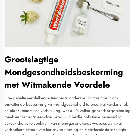
Grootslagtige
Mondgesondheidsbeskerming
met Witmakende Voordele
Hoë gehalte verbleikende tandpasta onderskei homself deur om
omvattende beskerming vir mondgesondheid te bied wat verder strek
as bloot kosmetiese verbleiking, wat dit 'n volledige tandsorgoplossing
maak eerder as 'n een-doel produk. Hierdie holistiese benadering
spreek die volle spektrum van mondgesondheidskwessies aan wat
verbruikers ervaar, van kariesvoorkoming en tandvleesiekte tot slegte