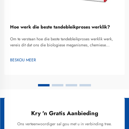
Hoe werk die beste tandebleikproses werklik?
Om te verstaan hoe die beste tandebleikproses werklik werk,
vereis dit dat ons die biologiese meganismes, chemiese
reaksies en prosedurele elemente ondersoek wat verkleurde
glans na 'n helderder glimlag omskep. Tandebleiking het
BESKOU MEER
ontwikkel vanaf rudimentêre metodes na gevorderde
tegnologieë wat veiligheid, effektiwiteit en pasiëntgemak
beklemtoon...
Kry 'n Gratis Aanbieding
Ons verteenwoordiger sal gou met u in verbinding tree.