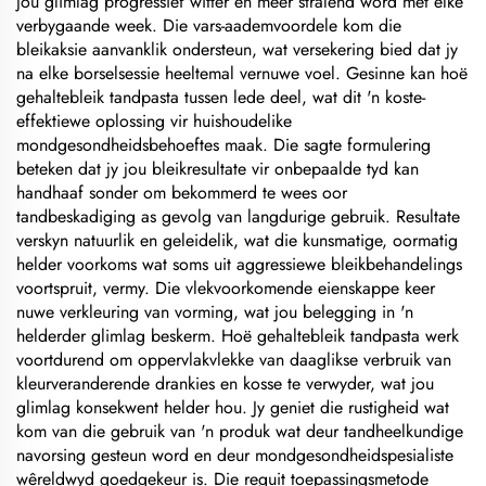
jou glimlag progressief witter en meer stralend word met elke
verbygaande week. Die vars-aademvoordele kom die
bleikaksie aanvanklik ondersteun, wat versekering bied dat jy
na elke borselsessie heeltemal vernuwe voel. Gesinne kan hoë
gehaltebleik tandpasta tussen lede deel, wat dit 'n koste-
effektiewe oplossing vir huishoudelike
mondgesondheidsbehoeftes maak. Die sagte formulering
beteken dat jy jou bleikresultate vir onbepaalde tyd kan
handhaaf sonder om bekommerd te wees oor
tandbeskadiging as gevolg van langdurige gebruik. Resultate
verskyn natuurlik en geleidelik, wat die kunsmatige, oormatig
helder voorkoms wat soms uit aggressiewe bleikbehandelings
voortspruit, vermy. Die vlekvoorkomende eienskappe keer
nuwe verkleuring van vorming, wat jou belegging in 'n
helderder glimlag beskerm. Hoë gehaltebleik tandpasta werk
voortdurend om oppervlakvlekke van daaglikse verbruik van
kleurveranderende drankies en kosse te verwyder, wat jou
glimlag konsekwent helder hou. Jy geniet die rustigheid wat
kom van die gebruik van 'n produk wat deur tandheelkundige
navorsing gesteun word en deur mondgesondheidspesialiste
wêreldwyd goedgekeur is. Die reguit toepassingsmetode