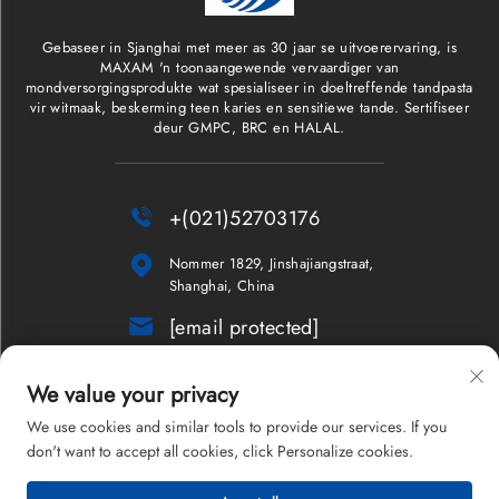
Gebaseer in Sjanghai met meer as 30 jaar se uitvoerervaring, is
MAXAM 'n toonaangewende vervaardiger van
mondversorgingsprodukte wat spesialiseer in doeltreffende tandpasta
vir witmaak, beskerming teen karies en sensitiewe tande. Sertifiseer
deur GMPC, BRC en HALAL.

+(021)52703176

Nommer 1829, Jinshajiangstraat,
Shanghai, China

[email protected]
Nuusbrief
We value your privacy
We use cookies and similar tools to provide our services. If you
don't want to accept all cookies, click Personalize cookies.