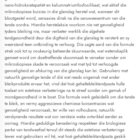
nano-hidroksietapatiët en kaliumnatriumfosfosilikaat, wat aktief die
mikroskopiese buisies in die glanslag herstel wat, wanneer dit
blootgestel word, sensasies direk na die senuweesentrum van die
tande oordra. Hierdie herstelaksie voorkom nie net gevoeligheid
tydens bleiking nie, maar verbeter werklik die algehele
tandgesondheid deur die digtheid van die glanslag te versterk en sy
weerstand teen ontbinding te verhoog. Die sagte aard van die formule
strek ook tot sy noukeurig beheerde skuurwaarde, wat wetenskaplik
gemeet word om doeltreffende skoonmaak te verseker sonder om
mikroskopiese skade te veroorsaak wat met tyd tot verhoogde
gevoeligheid en afskuring van die glanslag kan lei. Gebruikers met
natuurlik gevoelige tande of dié wat reeds ongemak met ander
bleikprodukte ervaar het, vind dat hoë gehaltebleiktandpasta hulle
toelaat om estetiese verbeteringe na te streef sonder om gemak of
mondgesondheid in te boet. Die formule werk geleidelik om die tande
te bleik, en vermy aggressiewe chemiese konsentrasies wat
gevoeligheid veroorsaak, ter wille van volhoubare, natuurlik-
verskynende resultate wat oor verskeie weke ontwikkel eerder as
oornag. Hierdie geduldige benadering respekteer die biologiese
perke van tandweefsel terwyl dit steeds die estetiese verbeteringe
lewer wat gebruikers wil hê, wat hoë gehaltebleiktandpasta geskik