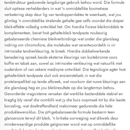
tandstruktuur gedurende langdurige gebruik behou word. Die formule
sluit optiese verhelderders in wat 'n onmiddellike kosmetiese
verbetering skep deur lig van tandoppervlaktes te weerkaats, wat jou
glimlag 'n onmiddellike stralende gehalte gee selfs voordat die dieper
bleik-effekte volledig ontwikkel het. Om hierdie fisiese bleikmiddels te
komplementeer, bevat hoë gehalte-bleik tandpasta noukeurig
gebalanseerde chemiese bleikverbindings wat onder die glanslaag
indring om chromofore, die molekules wat verantwoordelik is vir
intrinsieke tandverkleuring, te breek. Hierdie dubbelwerkende
benadering spreek beide eksterne kleurings van buitebronne soos
koffie en tabak aan, sowel as intrinsieke verkleuring wat natuurlik met
ouderdom of van sekere medisyne ontwikkel. Die tegnologie agter hoë
gehalte-bleik tandpasta sluit ook ensiemstelsels in wat die
proteïenpellikel op tande afbreek, wat voorkom dat nuwe kleurings aan
die glanslaag heg en jou bleikresultate op die langtermyn behou.
Gevorderde vragsisteme verseker dat werklike bestanddele stabiel en
kragtig bly vanaf die oomblik wat jy die buis oopmaak tot by die laaste
borseling, wat doeltreffendheid maksimeer gedurende die hele
produklewensiklus. Die pH-gebalanseerde formule beskerm teen
glanserosie terwyl dit bleik, 'n kritieke oorweging wat dikwels deur
minderwaardige produkte geïgnoreer word wat op onmiddellike