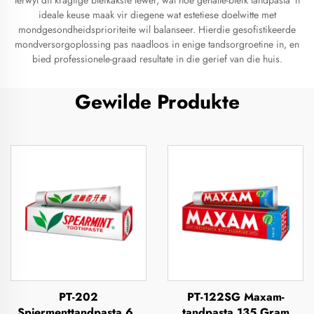
terwyl dit kragtige bleikaksie lewer, wat hoë gehalte-bleik tandpasta 'n
ideale keuse maak vir diegene wat estetiese doelwitte met
mondgesondheidsprioriteite wil balanseer. Hierdie gesofistikeerde
mondversorgoplossing pas naadloos in enige tandsorgroetine in, en
bied professionele-graad resultate in die gerief van die huis.
Gewilde Produkte
PT-202
PT-122SG Maxam-
Spiermenttandpasta 63
tandpasta 135 Gram