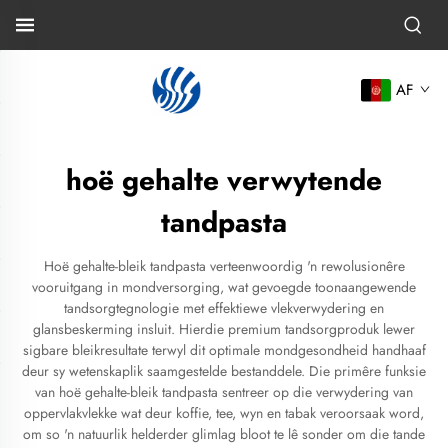
AF
hoë gehalte verwytende
tandpasta
Hoë gehalte-bleik tandpasta verteenwoordig 'n rewolusionêre
vooruitgang in mondversorging, wat gevoegde toonaangewende
tandsorgtegnologie met effektiewe vlekverwydering en
glansbeskerming insluit. Hierdie premium tandsorgproduk lewer
sigbare bleikresultate terwyl dit optimale mondgesondheid handhaaf
deur sy wetenskaplik saamgestelde bestanddele. Die primêre funksie
van hoë gehalte-bleik tandpasta sentreer op die verwydering van
oppervlakvlekke wat deur koffie, tee, wyn en tabak veroorsaak word,
om so 'n natuurlik helderder glimlag bloot te lê sonder om die tande