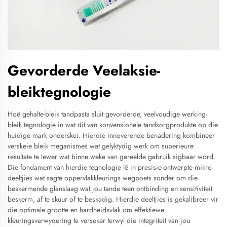
Gevorderde Veelaksie-
bleiktegnologie
Hoë gehalte-bleik tandpasta sluit gevorderde, veelvoudige werking-
bleik tegnologie in wat dit van konvensionele tandsorgprodukte op die
huidige mark onderskei. Hierdie innoverende benadering kombineer
verskeie bleik meganismes wat gelyktydig werk om superieure
resultate te lewer wat binne weke van gereelde gebruik sigbaar word.
Die fondament van hierdie tegnologie lê in presisie-ontwerpte mikro-
deeltjies wat sagte oppervlakkleurings wegpoets sonder om die
beskermende glanslaag wat jou tande teen ontbinding en sensitiviteit
beskerm, af te skuur of te beskadig. Hierdie deeltjies is gekalibreer vir
die optimale grootte en hardheidsvlak om effektiewe
kleuringsverwydering te verseker terwyl die integriteit van jou