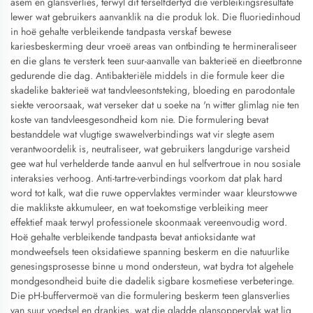
asem en glansverlies, terwyl dit terselfdertyd die verbleikingsresultate
lewer wat gebruikers aanvanklik na die produk lok. Die fluoriedinhoud
in hoë gehalte verbleikende tandpasta verskaf bewese
kariesbeskerming deur vroeë areas van ontbinding te hermineraliseer
en die glans te versterk teen suur-aanvalle van bakterieë en dieetbronne
gedurende die dag. Antibakteriële middels in die formule keer die
skadelike bakterieë wat tandvleesontsteking, bloeding en parodontale
siekte veroorsaak, wat verseker dat u soeke na 'n witter glimlag nie ten
koste van tandvleesgesondheid kom nie. Die formulering bevat
bestanddele wat vlugtige swawelverbindings wat vir slegte asem
verantwoordelik is, neutraliseer, wat gebruikers langdurige varsheid
gee wat hul verhelderde tande aanvul en hul selfvertroue in nou sosiale
interaksies verhoog. Anti-tartre-verbindings voorkom dat plak hard
word tot kalk, wat die ruwe oppervlaktes verminder waar kleurstowwe
die maklikste akkumuleer, en wat toekomstige verbleiking meer
effektief maak terwyl professionele skoonmaak vereenvoudig word.
Hoë gehalte verbleikende tandpasta bevat antioksidante wat
mondweefsels teen oksidatiewe spanning beskerm en die natuurlike
genesingsprosesse binne u mond ondersteun, wat bydra tot algehele
mondgesondheid buite die dadelik sigbare kosmetiese verbeteringe.
Die pH-buffervermoë van die formulering beskerm teen glansverlies
van suur voedsel en drankies, wat die gladde glansoppervlak wat lig