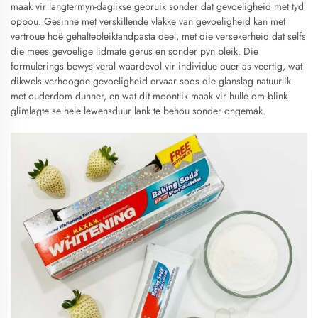
maak vir langtermyn-daglikse gebruik sonder dat gevoeligheid met tyd
opbou. Gesinne met verskillende vlakke van gevoeligheid kan met
vertroue hoë gehaltebleiktandpasta deel, met die versekerheid dat selfs
die mees gevoelige lidmate gerus en sonder pyn bleik. Die
formulerings bewys veral waardevol vir individue ouer as veertig, wat
dikwels verhoogde gevoeligheid ervaar soos die glanslag natuurlik
met ouderdom dunner, en wat dit moontlik maak vir hulle om blink
glimlagte se hele lewensduur lank te behou sonder ongemak.