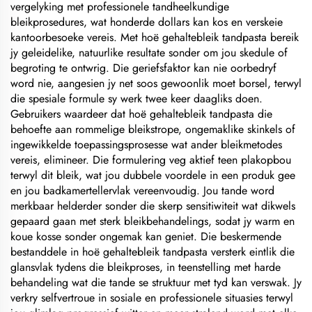
vergelyking met professionele tandheelkundige
bleikprosedures, wat honderde dollars kan kos en verskeie
kantoorbesoeke vereis. Met hoë gehaltebleik tandpasta bereik
jy geleidelike, natuurlike resultate sonder om jou skedule of
begroting te ontwrig. Die geriefsfaktor kan nie oorbedryf
word nie, aangesien jy net soos gewoonlik moet borsel, terwyl
die spesiale formule sy werk twee keer daagliks doen.
Gebruikers waardeer dat hoë gehaltebleik tandpasta die
behoefte aan rommelige bleikstrope, ongemaklike skinkels of
ingewikkelde toepassingsprosesse wat ander bleikmetodes
vereis, elimineer. Die formulering veg aktief teen plakopbou
terwyl dit bleik, wat jou dubbele voordele in een produk gee
en jou badkamertellervlak vereenvoudig. Jou tande word
merkbaar helderder sonder die skerp sensitiwiteit wat dikwels
gepaard gaan met sterk bleikbehandelings, sodat jy warm en
koue kosse sonder ongemak kan geniet. Die beskermende
bestanddele in hoë gehaltebleik tandpasta versterk eintlik die
glansvlak tydens die bleikproses, in teenstelling met harde
behandeling wat die tande se struktuur met tyd kan verswak. Jy
verkry selfvertroue in sosiale en professionele situasies terwyl