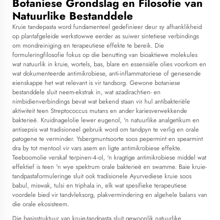
Botaniese Grondslag en Filosofie van
Natuurlike Bestanddele
Kruie tandepasta
word fundamenteel gedefinieer deur sy afhanklikheid
op plantafgeleide werkstowwe eerder as suiwer sintetiese verbindings
om mondreiniging en terapeutiese effekte te bereik. Die
formuleringfilosofie fokus op die benutting van bioaktiewe molekules
wat natuurlik in kruie, wortels, bas, blare en essensiële olies voorkom en
wat dokumenteerde antimikrobiese, anti-inflammatoriese of genesende
eienskappe het wat relevant is vir tandsorg. Gewone botaniese
bestanddele sluit neem-ekstrak in, wat azadirachtien- en
nimbidienverbindings bevat wat bekend staan vir hul antibakteriële
aktiwiteit teen Streptococcus mutans en ander kariesverwekkende
bakterieë. Kruidnagelolie lewer eugenol, 'n natuurlike analgetikum en
antisepsis wat tradisioneel gebruik word om tandpyn te verlig en orale
patogene te verminder. Ysbergmuntsoorte soos pepermint en spearmint
dra by tot mentool vir vars asem en ligte antimikrobiese effekte.
Teeboomolie verskaf terpinen-4-ol, 'n kragtige antimikrobiese middel wat
effektief is teen 'n wye spektrum orale bakterieë en swamme. Baie kruie-
tandpastaformuleringe sluit ook tradisionele Ayurvediese kruie soos
babul, miswak, tulsi en triphala in, elk wat spesifieke terapeutiese
voordele bied vir tandvleksorg, plakvermindering en algehele balans van
die orale ekosisteem.
Die basisstruktuur van kruie-tandpasta sluit gewoonlik natuurlike