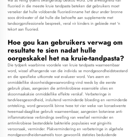
wat as veilig tydens swangerskap beskou word. Die afwesigheid van
fluoried in die meeste kruie tandpasta beteken dat gebruikers moet
verseker dat hulle voldoende fluoried-inname het deur ander bronne
soos drinkwater of dat hulle die behoefte aan supplemente met
tandsorgprofessionele bespreek, veral vir kinders in gebiede met 'n
tekort aan fluoried.
Hoe gou kan gebruikers verwag om
resultate te sien nadat hulle
oorgeskakel het na kruie-tandpasta?
Die tydperk waarbinne voordele van kruie tandpasta waarneembaar
word, wissel afhangende van die individu se mondgesondheidstoestand
en die spesifieke uitkomste wat evalueer word. Vars asem en
onmiddellike skoonheidsgewaarwording vind reeds by die eerste
gebruik plaas, aangesien die antimikrobiese essensiële olies en
skoonmaakaksie onmiddellike effekte verskaf. Verbeteringe in
tandvleesgesondheid, insluitend verminderde bloeding en verminderde
ontsteking, word gewoonlik binne twee tot vier weke van konsekwente
tweemaal-daaglikse gebruik waarneembaar, aangesien botaniese anti-
inflammatoriese verbindings swelling van weefsel verminder en
antimikrobiese bestanddele bakteriële populasies wat gingivitis
veroorsaak, verminder. Plakvermindering en verbeteringe in algehele
mondgesondheidsmaatreëls toon gewoonlik statisties beduidende