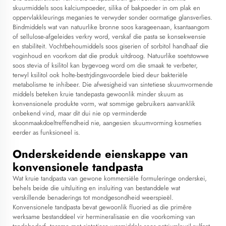
skuurmiddels soos kalciumpoeder, silika of bakpoeder in om plak en
oppervlakkleurings meganies te verwyder sonder oormatige glansverlies.
Bindmiddels wat van natuurlike bronne soos karageenaan, ksantaangom
of sellulose-afgeleides verkry word, verskaf die pasta se konsekwensie
en stabiliteit. Vochtbehoumiddels soos giserien of sorbitol handhaaf die
voginhoud en voorkom dat die produk uitdroog. Natuurlike soetstowwe
soos stevia of ksilitol kan bygevoeg word om die smaak te verbeter,
terwyl ksilitol ook holte-bestrjdingsvoordele bied deur bakteriële
metabolisme te inhibeer. Die afwesigheid van sintetiese skuumvormende
middels beteken
kruie tandepasta
gewoonlik minder skuum as
konvensionele produkte vorm, wat sommige gebruikers aanvanklik
onbekend vind, maar dit dui nie op verminderde
skoonmaakdoeltreffendheid nie, aangesien skuumvorming kosmeties
eerder as funksioneel is.
Onderskeidende eienskappe van
konvensionele tandpasta
Wat kruie tandpasta van gewone kommersiële formuleringe onderskei,
behels beide die uitsluiting en insluiting van bestanddele wat
verskillende benaderings tot mondgesondheid weerspieël.
Konvensionele tandpasta bevat gewoonlik fluoried as die primêre
werksame bestanddeel vir hermineralisasie en die voorkoming van