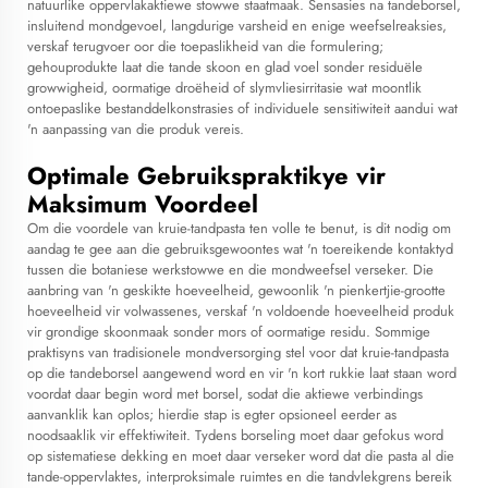
natuurlike oppervlakaktiewe stowwe staatmaak. Sensasies na tandeborsel,
insluitend mondgevoel, langdurige varsheid en enige weefselreaksies,
verskaf terugvoer oor die toepaslikheid van die formulering;
gehouprodukte laat die tande skoon en glad voel sonder residuële
growwigheid, oormatige droëheid of slymvliesirritasie wat moontlik
ontoepaslike bestanddelkonstrasies of individuele sensitiwiteit aandui wat
'n aanpassing van die produk vereis.
Optimale Gebruikspraktikye vir
Maksimum Voordeel
Om die voordele van kruie-tandpasta ten volle te benut, is dit nodig om
aandag te gee aan die gebruiksgewoontes wat 'n toereikende kontaktyd
tussen die botaniese werkstowwe en die mondweefsel verseker. Die
aanbring van 'n geskikte hoeveelheid, gewoonlik 'n pienkertjie-grootte
hoeveelheid vir volwassenes, verskaf 'n voldoende hoeveelheid produk
vir grondige skoonmaak sonder mors of oormatige residu. Sommige
praktisyns van tradisionele mondversorging stel voor dat kruie-tandpasta
op die tandeborsel aangewend word en vir 'n kort rukkie laat staan word
voordat daar begin word met borsel, sodat die aktiewe verbindings
aanvanklik kan oplos; hierdie stap is egter opsioneel eerder as
noodsaaklik vir effektiwiteit. Tydens borseling moet daar gefokus word
op sistematiese dekking en moet daar verseker word dat die pasta al die
tande-oppervlaktes, interproksimale ruimtes en die tandvlekgrens bereik