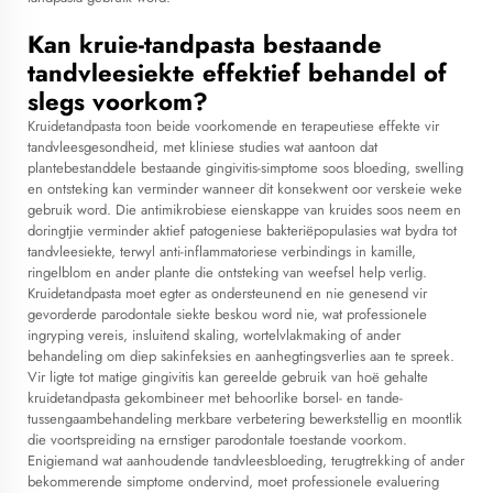
Kan kruie-tandpasta bestaande
tandvleesiekte effektief behandel of
slegs voorkom?
Kruidetandpasta toon beide voorkomende en terapeutiese effekte vir
tandvleesgesondheid, met kliniese studies wat aantoon dat
plantebestanddele bestaande gingivitis-simptome soos bloeding, swelling
en ontsteking kan verminder wanneer dit konsekwent oor verskeie weke
gebruik word. Die antimikrobiese eienskappe van kruides soos neem en
doringtjie verminder aktief patogeniese bakteriëpopulasies wat bydra tot
tandvleesiekte, terwyl anti-inflammatoriese verbindings in kamille,
ringelblom en ander plante die ontsteking van weefsel help verlig.
Kruidetandpasta moet egter as ondersteunend en nie genesend vir
gevorderde parodontale siekte beskou word nie, wat professionele
ingryping vereis, insluitend skaling, wortelvlakmaking of ander
behandeling om diep sakinfeksies en aanhegtingsverlies aan te spreek.
Vir ligte tot matige gingivitis kan gereelde gebruik van hoë gehalte
kruidetandpasta gekombineer met behoorlike borsel- en tande-
tussengaambehandeling merkbare verbetering bewerkstellig en moontlik
die voortspreiding na ernstiger parodontale toestande voorkom.
Enigiemand wat aanhoudende tandvleesbloeding, terugtrekking of ander
bekommerende simptome ondervind, moet professionele evaluering