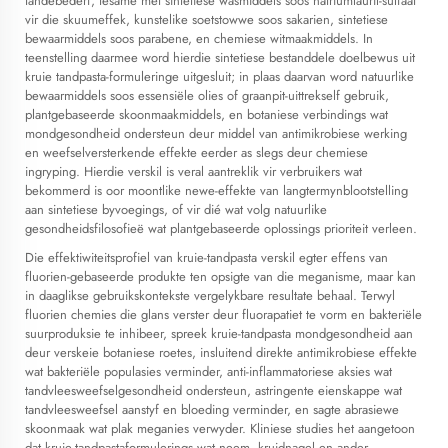
tandebederf, tesame met sintetiese wasmiddels soos natriumlauril-sulfaat
vir die skuumeffek, kunstelike soetstowwe soos sakarien, sintetiese
bewaarmiddels soos parabene, en chemiese witmaakmiddels. In
teenstelling daarmee word hierdie sintetiese bestanddele doelbewus uit
kruie tandpasta-formuleringe uitgesluit; in plaas daarvan word natuurlike
bewaarmiddels soos essensiële olies of graanpit-uittrekself gebruik,
plantgebaseerde skoonmaakmiddels, en botaniese verbindings wat
mondgesondheid ondersteun deur middel van antimikrobiese werking
en weefselversterkende effekte eerder as slegs deur chemiese
ingryping. Hierdie verskil is veral aantreklik vir verbruikers wat
bekommerd is oor moontlike newe-effekte van langtermynblootstelling
aan sintetiese byvoegings, of vir dié wat volg natuurlike
gesondheidsfilosofieë wat plantgebaseerde oplossings prioriteit verleen.
Die effektiwiteitsprofiel van kruie-tandpasta verskil egter effens van
fluorien-gebaseerde produkte ten opsigte van die meganisme, maar kan
in daaglikse gebruikskontekste vergelykbare resultate behaal. Terwyl
fluorien chemies die glans verster deur fluorapatiet te vorm en bakteriële
suurproduksie te inhibeer, spreek kruie-tandpasta mondgesondheid aan
deur verskeie botaniese roetes, insluitend direkte antimikrobiese effekte
wat bakteriële populasies verminder, anti-inflammatoriese aksies wat
tandvleesweefselgesondheid ondersteun, astringente eienskappe wat
tandvleesweefsel aanstyf en bloeding verminder, en sagte abrasiewe
skoonmaak wat plak meganies verwyder. Kliniese studies het aangetoon
dat kruie-tandpastaformulerings wat neem, kruidnagel en ander