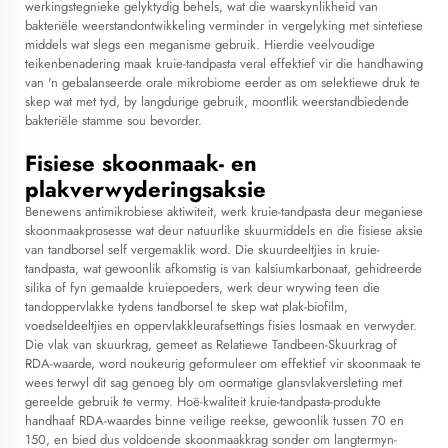
werkingstegnieke gelyktydig behels, wat die waarskynlikheid van
bakteriële weerstandontwikkeling verminder in vergelyking met sintetiese
middels wat slegs een meganisme gebruik. Hierdie veelvoudige
teikenbenadering maak kruie-tandpasta veral effektief vir die handhawing
van 'n gebalanseerde orale mikrobiome eerder as om selektiewe druk te
skep wat met tyd, by langdurige gebruik, moontlik weerstandbiedende
bakteriële stamme sou bevorder.
Fisiese skoonmaak- en
plakverwyderingsaksie
Benewens antimikrobiese aktiwiteit, werk kruie-tandpasta deur meganiese
skoonmaakprosesse wat deur natuurlike skuurmiddels en die fisiese aksie
van tandborsel self vergemaklik word. Die skuurdeeltjies in kruie-
tandpasta, wat gewoonlik afkomstig is van kalsiumkarbonaat, gehidreerde
silika of fyn gemaalde kruiepoeders, werk deur wrywing teen die
tandoppervlakke tydens tandborsel te skep wat plak-biofilm,
voedseldeeltjies en oppervlakkleurafsettings fisies losmaak en verwyder.
Die vlak van skuurkrag, gemeet as Relatiewe Tandbeen-Skuurkrag of
RDA-waarde, word noukeurig geformuleer om effektief vir skoonmaak te
wees terwyl dit sag genoeg bly om oormatige glansvlakversleting met
gereelde gebruik te vermy. Hoë-kwaliteit kruie-tandpasta-produkte
handhaaf RDA-waardes binne veilige reekse, gewoonlik tussen 70 en
150, en bied dus voldoende skoonmaakkrag sonder om langtermyn-