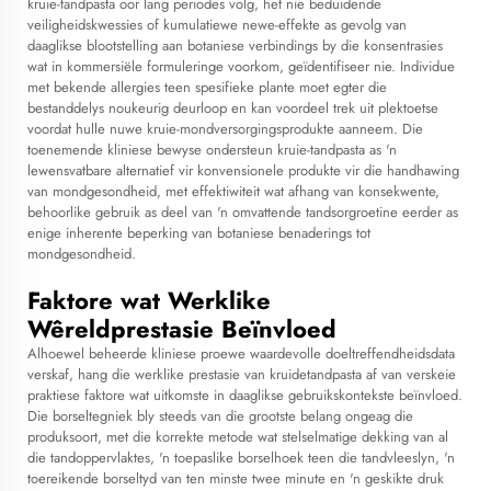
kruie-tandpasta oor lang periodes volg, het nie beduidende
veiligheidskwessies of kumulatiewe newe-effekte as gevolg van
daaglikse blootstelling aan botaniese verbindings by die konsentrasies
wat in kommersiële formuleringe voorkom, geïdentifiseer nie. Individue
met bekende allergies teen spesifieke plante moet egter die
bestanddelys noukeurig deurloop en kan voordeel trek uit plektoetse
voordat hulle nuwe kruie-mondversorgingsprodukte aanneem. Die
toenemende kliniese bewyse ondersteun kruie-tandpasta as 'n
lewensvatbare alternatief vir konvensionele produkte vir die handhawing
van mondgesondheid, met effektiwiteit wat afhang van konsekwente,
behoorlike gebruik as deel van 'n omvattende tandsorgroetine eerder as
enige inherente beperking van botaniese benaderings tot
mondgesondheid.
Faktore wat Werklike
Wêreldprestasie Beïnvloed
Alhoewel beheerde kliniese proewe waardevolle doeltreffendheidsdata
verskaf, hang die werklike prestasie van kruidetandpasta af van verskeie
praktiese faktore wat uitkomste in daaglikse gebruikskontekste beïnvloed.
Die borseltegniek bly steeds van die grootste belang ongeag die
produksoort, met die korrekte metode wat stelselmatige dekking van al
die tandoppervlaktes, 'n toepaslike borselhoek teen die tandvleeslyn, 'n
toereikende borseltyd van ten minste twee minute en 'n geskikte druk