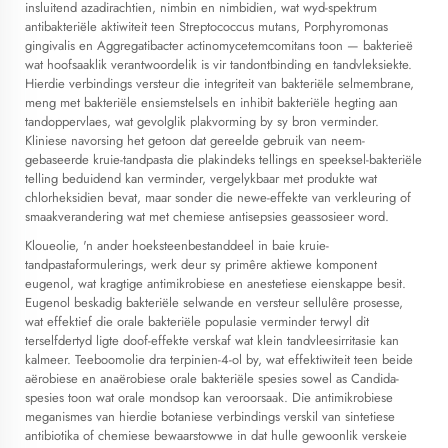
insluitend azadirachtien, nimbin en nimbidien, wat wyd-spektrum
antibakteriële aktiwiteit teen Streptococcus mutans, Porphyromonas
gingivalis en Aggregatibacter actinomycetemcomitans toon — bakterieë
wat hoofsaaklik verantwoordelik is vir tandontbinding en tandvleksiekte.
Hierdie verbindings versteur die integriteit van bakteriële selmembrane,
meng met bakteriële ensiemstelsels en inhibit bakteriële hegting aan
tandoppervlaes, wat gevolglik plakvorming by sy bron verminder.
Kliniese navorsing het getoon dat gereelde gebruik van neem-
gebaseerde kruie-tandpasta die plakindeks tellings en speeksel-bakteriële
telling beduidend kan verminder, vergelykbaar met produkte wat
chlorheksidien bevat, maar sonder die newe-effekte van verkleuring of
smaakverandering wat met chemiese antisepsies geassosieer word.
Kloueolie, 'n ander hoeksteenbestanddeel in baie kruie-
tandpastaformulerings, werk deur sy primêre aktiewe komponent
eugenol, wat kragtige antimikrobiese en anestetiese eienskappe besit.
Eugenol beskadig bakteriële selwande en versteur sellulêre prosesse,
wat effektief die orale bakteriële populasie verminder terwyl dit
terselfdertyd ligte doof-effekte verskaf wat klein tandvleesirritasie kan
kalmeer. Teeboomolie dra terpinien-4-ol by, wat effektiwiteit teen beide
aërobiese en anaërobiese orale bakteriële spesies sowel as Candida-
spesies toon wat orale mondsop kan veroorsaak. Die antimikrobiese
meganismes van hierdie botaniese verbindings verskil van sintetiese
antibiotika of chemiese bewaarstowwe in dat hulle gewoonlik verskeie