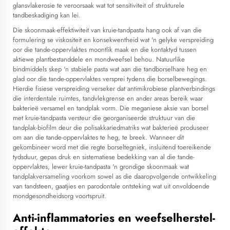
glansvlakerosie te veroorsaak wat tot sensitiviteit of strukturele
tandbeskadiging kan lei.
Die skoonmaak-effektiwiteit van kruie-tandpasta hang ook af van die
formulering se viskositeit en konsekwentheid wat 'n gelyke verspreiding
oor die tande-oppervlaktes moontlik maak en die kontaktyd tussen
aktiewe plantbestanddele en mondweefsel behou. Natuurlike
bindmiddels skep 'n stabiele pasta wat aan die tandborselhare heg en
glad oor die tande-oppervlaktes versprei tydens die borselbewegings.
Hierdie fisiese verspreiding verseker dat antimikrobiese plantverbindings
die interdentale ruimtes, tandvlekgrense en ander areas bereik waar
bakterieë versamel en tandplak vorm. Die meganiese aksie van borsel
met kruie-tandpasta versteur die georganiseerde struktuur van die
tandplak-biofilm deur die polisakkariedmatriks wat bakterieë produseer
om aan die tande-oppervlaktes te heg, te breek. Wanneer dit
gekombineer word met die regte borseltegniek, insluitend toereikende
tydsduur, gepas druk en sistematiese bedekking van al die tande-
oppervlaktes, lewer kruie-tandpasta 'n grondige skoonmaak wat
tandplakversameling voorkom sowel as die daaropvolgende ontwikkeling
van tandsteen, gaatjies en parodontale ontsteking wat uit onvoldoende
mondgesondheidsorg voortspruit.
Anti-inflammatories en weefselherstel-