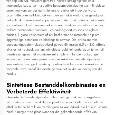
verloop van tyd. Vervaardigers tree hierdie uitdagings teë deur
noukeurige keuse van natuurlike bewaarmiddelsisteme wat mikrobiese
groei voorkom sonder dat sintetiese chemikalieë ingevoer word.
Essensiële olies self bied dikwels bewaarmiddelwerking as gevolg van
hul antimikrobiese eienskappe, aangevul deur natuurlike antioksidente
soos vitamien E of rosmarien-ekstrek wat oksidasie van olies en ander
vatbare bestanddele voorkom. Verpakkingsoortjies soos onsigbare
buisies, luglose verspreiers of UV-beskermende materiale help om
liggevoelige botaniese verbindings te bewaar. Die pH-balans van
kruidetandpastaformulasies wissel gewoonlik tussen 6,5 en 8,0, effens
alkalies tot neutraal, wat antimikrobiese stabiliteit ondersteun terwyl dit
steeds saamgaan met mondweefsel en glans. Hierdie noukeurige
aandag aan formuleringswetenskap verseker dat kruidetandpasta sy
terapeutiese krag gedurende sy houbaarheid behou en konsekwente
voordele lewer vanaf die eerste gebruik tot by die voltooiing van die
produk.
Sintetiese Bestanddelkombinasies en
Verbeterde Effektiwiteit
Gevorderde kruie-tandpastaformulas maak gebruik van sinergistiese
verhoudings tussen verskillende plantlike bestanddele om verbeterde
effektiwiteit te bereik wat verder gaan as wat individuele kruie in isolasie
bied. Sinergie vind plaas wanneer die gekombineerde effek van