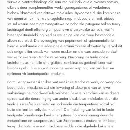
verskeie plantverbindings die som van hul individuele bydraes oorskry,
dikwels deur komplementêre werkingsmeganismes of verbeterde
biobeskikbaarheid van aktiewe molekules. Byvoorbeeld, die kombinasie
van neem-uittrek met kruidnagelolie skep ’n dubbele antimikrobiese
stelsel waarin neem gram-negatiewe parodontale patogene teiken terwyl
kruidnagel doeltreffend gram-positiewe streptokokke aanpak, wat ’n
breër spektrumdekking bied as wat enige van die twee bestanddele
alleen sou bied. Die byvoeging van pepermunt- of spiermentolie tot
hierdie kombinasie dra addisionele antimikrobiese aktiwiteit by, terwyl dit
ook enige bitter smaak van neem masker en die vars sensasie verskaf
wat verbruikers van tandpasta verwag. Navorsing na tradisionele
kruieformulas het talle sinergistiese kombinasies geïdentifiseer wat
histories gebruik is en wat moderne wetenskap nou kan valideer en
optimeer vir kontemporêre produkte.
Formuleringswetenskaplikes wat met kruie tandpasta werk, oorweeg ook
bestanddeelinteraksies wat die lewering of absorpsie van aktiewe
verbindings na mondweefsels verbeter. Sekere plantolies kan as draers
optree wat die deurdringing van ander bioaktiewe molekules deur die
tandvleis weefsels verbeter en sodoende die terapeutiese kontaktyd
buite die kort borseltydperk uitbrei. Die insluiting van ksiliet in kruie
tandpasta-formuleringe bied sinergistiese holtevoorkoming deur die
metabolisme en suurproduksie van Streptococcus mutans te inhibeer,
terwyl die botaniese antimikrobiese middels die algehele bakteriële