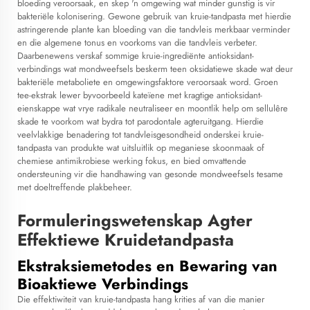
bloeding veroorsaak, en skep 'n omgewing wat minder gunstig is vir
bakteriële kolonisering. Gewone gebruik van kruie-tandpasta met hierdie
astringerende plante kan bloeding van die tandvleis merkbaar verminder
en die algemene tonus en voorkoms van die tandvleis verbeter.
Daarbenewens verskaf sommige kruie-ingrediënte antioksidant-
verbindings wat mondweefsels beskerm teen oksidatiewe skade wat deur
bakteriële metaboliete en omgewingsfaktore veroorsaak word. Groen
tee-ekstrak lewer byvoorbeeld kateïene met kragtige antioksidant-
eienskappe wat vrye radikale neutraliseer en moontlik help om sellulêre
skade te voorkom wat bydra tot parodontale agteruitgang. Hierdie
veelvlakkige benadering tot tandvleisgesondheid onderskei kruie-
tandpasta van produkte wat uitsluitlik op meganiese skoonmaak of
chemiese antimikrobiese werking fokus, en bied omvattende
ondersteuning vir die handhawing van gesonde mondweefsels tesame
met doeltreffende plakbeheer.
Formuleringswetenskap Agter
Effektiewe Kruidetandpasta
Ekstraksiemetodes en Bewaring van
Bioaktiewe Verbindings
Die effektiwiteit van kruie-tandpasta hang krities af van die manier