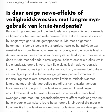
soek ongeag hul keuse van tandpasta.
Is daar enige newe-effekte of
veiligheidskwessies met langtermyn-
gebruik van kruie-tandpasta?
Behoorlik geformuleerde kruie tandpasta toon gewoonlik 'n uitstekende
veiligheidsprofiel met minimale newe-effekte wat in kliniese studies en
by langtermyn-gebruikers gerapporteer is. Die mees algemene
bekommernis behels potensiële allergiese reaksies by individue wat
sensitief is vir spesifieke botaniese bestanddele, wat die rede is hoekom
dit raadsaam kan wees om bestanddeellyste te deurloop en plektoetse te
doen vir dié met bekende plantallergieë. Sekere essensiele olies wat in
kruie tandpasta gebruik word, kan ligte slymvliesirritasie veroorsaak
indien dit teen oormatige konsentrasies voorkom, alhoewel betroubare
vervaardigers produkte binne veilige gebruikspanne formuleer. In
teenstelling met sekere sintetiese antimikrobiese middels wat met
langtermyngebruik die voordelige mondflora kan ontwrig, vertoon
botaniese verbindings in kruie tandpasta gewoonlik selektiewe
antimikrobiese aktiwiteit wat 'n beter mikrobiome-balans handhaaf.
Swanger vroue moet hul gesondheidsorgverskaffers raadpleeg voordat
hulle produkte wat sekere kruie bevat, gebruik, alhoewel die meeste
kommersiële kruie tandpasta-formulasies botaniese bestanddele gebruik