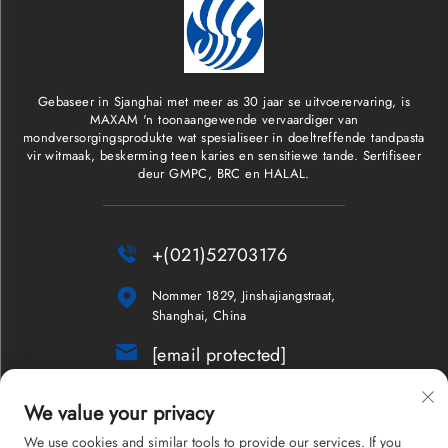
Gebaseer in Sjanghai met meer as 30 jaar se uitvoerervaring, is
MAXAM 'n toonaangewende vervaardiger van
mondversorgingsprodukte wat spesialiseer in doeltreffende tandpasta
vir witmaak, beskerming teen karies en sensitiewe tande. Sertifiseer
deur GMPC, BRC en HALAL.

+(021)52703176

Nommer 1829, Jinshajiangstraat,
Shanghai, China

[email protected]
Nuusbrief
We value your privacy
We use cookies and similar tools to provide our services. If you