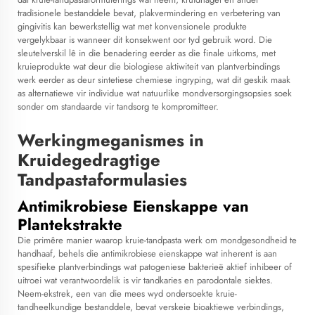
tradisionele bestanddele bevat, plakvermindering en verbetering van
gingivitis kan bewerkstellig wat met konvensionele produkte
vergelykbaar is wanneer dit konsekwent oor tyd gebruik word. Die
sleutelverskil lê in die benadering eerder as die finale uitkoms, met
kruieprodukte wat deur die biologiese aktiwiteit van plantverbindings
werk eerder as deur sintetiese chemiese ingryping, wat dit geskik maak
as alternatiewe vir individue wat natuurlike mondversorgingsopsies soek
sonder om standaarde vir tandsorg te kompromitteer.
Werkingmeganismes in
Kruidegedragtige
Tandpastaformulasies
Antimikrobiese Eienskappe van
Plantekstrakte
Die primêre manier waarop kruie-tandpasta werk om mondgesondheid te
handhaaf, behels die antimikrobiese eienskappe wat inherent is aan
spesifieke plantverbindings wat patogeniese bakterieë aktief inhibeer of
uitroei wat verantwoordelik is vir tandkaries en parodontale siektes.
Neem-ekstrek, een van die mees wyd ondersoekte kruie-
tandheelkundige bestanddele, bevat verskeie bioaktiewe verbindings,