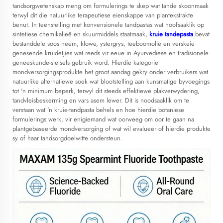
tandsorgwetenskap meng om formulerings te skep wat tande skoonmaak
terwyl dit die natuurlike terapeutiese eienskappe van plantekstrakte
benut. In teenstelling met konvensionele tandpastas wat hoofsaaklik op
sintetiese chemikalieë en skuurmiddels staatmaak,
kruie tandepasta
bevat
bestanddele soos neem, klowe, ystergrys, teeboomolie en verskeie
genesende kruidetjies wat reeds vir eeue in Ayurvediese en tradisionele
geneeskunde-stelsels gebruik word. Hierdie kategorie
mondversorgingsprodukte het groot aandag gekry onder verbruikers wat
natuurlike alternatiewe soek wat blootstelling aan kunsmatige byvoegings
tot 'n minimum beperk, terwyl dit steeds effektiewe plakverwydering,
tandvleisbeskerming en vars asem lewer. Dit is noodsaaklik om te
verstaan wat 'n kruie-tandpasta behels en hoe hierdie botaniese
formulerings werk, vir enigiemand wat oorweeg om oor te gaan na
plantgebaseerde mondversorging of wat wil evalueer of hierdie produkte
sy of haar tandsorgdoelwitte ondersteun.