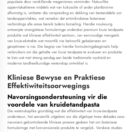
populasie deur verskillende meganismes verminder. Natuurlike
oppervlakaktiewe middels wat van kokosolie of ander plantbronne
afkomstig is, verbeter die verspreiding en dekking van bestanddele oor
tandeoppervlaktes, wat verseker dat antimikrobiese botaniese
verbindings alle areas bereik tydens borseling. Hierdie noukeurig
ontwerpte sinergistiese formuleringe onderskei premium kruie tandpasta-
produkte wat kliniese effektiwiteit aantoon, van eenvoudige mengsels
van kruie-ekstrakte wat moontlik nie behoorlik gebalanseer en
geoptimeer is nie. Die begrip van hierdie formuleringsbeginsels help
verbruikers om die gehalte van kruie tandpasta te evalueer en produkte
te kies wat met streng aandag aan beide tradisionele wysheid en
moderne tandheelkundige wetenskap ontwikkel is.
Kliniese Bewyse en Praktiese
Effektiwiteitsoorwegings
Navorsingsondersteuning vir die
voordele van kruidetandpasta
Die wetenskaplike grondslag wat die effektiwiteit van kruie-tandpasta
ondersteun, het aansienlik uitgebrei oor die afgelope twee dekades soos
navorsers gekontroleerde kliniese proewe gedoen het om botaniese
formuleringe met konvensionele produkte te vergelyk. Verskeie studies