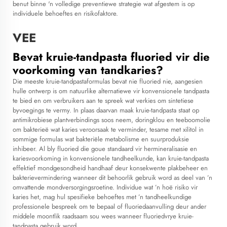
benut binne 'n volledige preventiewe strategie wat afgestem is op
individuele behoeftes en risikofaktore.
VEE
Bevat kruie-tandpasta fluoried vir die
voorkoming van tandkaries?
Die meeste kruie-tandpastaformulas bevat nie fluoried nie, aangesien
hulle ontwerp is om natuurlike alternatiewe vir konvensionele tandpasta
te bied en om verbruikers aan te spreek wat verkies om sintetiese
byvoegings te vermy. In plaas daarvan maak kruie-tandpasta staat op
antimikrobiese plantverbindings soos neem, doringklou en teeboomolie
om bakterieë wat karies veroorsaak te verminder, tesame met xilitol in
sommige formulas wat bakteriële metabolisme en suurproduksie
inhibeer. Al bly fluoried die goue standaard vir hermineralisasie en
kariesvoorkoming in konvensionele tandheelkunde, kan kruie-tandpasta
effektief mondgesondheid handhaaf deur konsekwente plakbeheer en
bakterievermindering wanneer dit behoorlik gebruik word as deel van ’n
omvattende mondversorgingsroetine. Individue wat ’n hoë risiko vir
karies het, mag hul spesifieke behoeftes met ’n tandheelkundige
professionele bespreek om te bepaal of fluoriedaanvulling deur ander
middele moontlik raadsaam sou wees wanneer fluoriedvrye kruie-
tandpasta gebruik word.