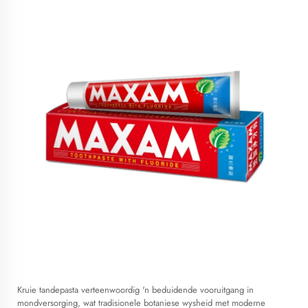
Kruie tandepasta
verteenwoordig 'n beduidende vooruitgang in
mondversorging, wat tradisionele botaniese wysheid met moderne