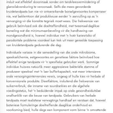
insluit wat effektief skoonmaak sonder om tandvleesvermindering of
glansvlakverskuring te veroorsaak. Selfs die mees gevorderde
kruidetandpasta kan nie vir ontoereikende borselgewoontes kompenseer
nie, wat beklemtoon dat produkkeuse eerder 'n aanvulling op as 'n
vervanging vir die korrekte tegniek moet wees. Die frekwensie van
gebruik beïnvloed ook die doeltreffendheid, met tweemaal-daglikse
borseling wat die minimumaanbeveling vir die handhawing van
mondgesondheid is, hoewel individue met 'n hoër kariesrisiko of
parodontale probleme voordeel kan trek uit meer gereelde toepassing
van kruidetandpasta gedurende die dag.
Individuele variasie in die samestelling van die orale mikrobiome,
speekselchemie, eetgewoontes en genetiese faktore beïnvloed hoe
effektief enige tandpasta vir 'n spesifieke gebruiker werk. Sommige
individue huisves natuurlik meer aggressiewe bakteriële stamme of
produseer speeksel met 'n laer bufferkapasiteit, wat meer intensiewe
orale versorgingsintervensies vereis, ongeag of hulle kies vir herbale of
konvensionele produkte. Dieetfaktore, insluitend die frekwensie van
suikerverbruik, die inname van suurdrankies en die algehele
voedingsstatus, het 'n beduidende impak op orale gesondheiduitslae
onafhanklik van die keuse van tandpasta. Gebruikers van herbale
tandpasta moet realistiese verwagtings handhaaf en verstaan dat, hoewel
botaniese formuleringe doeltreffende daaglikse onderhoud en
voorkoming bied, hulle slegs een komponent vorm binne 'n omvattende