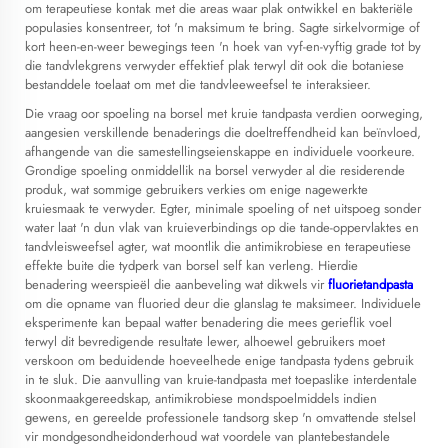
om terapeutiese kontak met die areas waar plak ontwikkel en bakteriële
populasies konsentreer, tot 'n maksimum te bring. Sagte sirkelvormige of
kort heen-en-weer bewegings teen 'n hoek van vyf-en-vyftig grade tot by
die tandvlekgrens verwyder effektief plak terwyl dit ook die botaniese
bestanddele toelaat om met die tandvleeweefsel te interaksieer.
Die vraag oor spoeling na borsel met kruie tandpasta verdien oorweging,
aangesien verskillende benaderings die doeltreffendheid kan beïnvloed,
afhangende van die samestellingseienskappe en individuele voorkeure.
Grondige spoeling onmiddellik na borsel verwyder al die residerende
produk, wat sommige gebruikers verkies om enige nagewerkte
kruiesmaak te verwyder. Egter, minimale spoeling of net uitspoeg sonder
water laat 'n dun vlak van kruieverbindings op die tande-oppervlaktes en
tandvleisweefsel agter, wat moontlik die antimikrobiese en terapeutiese
effekte buite die tydperk van borsel self kan verleng. Hierdie
benadering weerspieël die aanbeveling wat dikwels vir
fluorietandpasta
om die opname van fluoried deur die glanslag te maksimeer. Individuele
eksperimente kan bepaal watter benadering die mees gerieflik voel
terwyl dit bevredigende resultate lewer, alhoewel gebruikers moet
verskoon om beduidende hoeveelhede enige tandpasta tydens gebruik
in te sluk. Die aanvulling van kruie-tandpasta met toepaslike interdentale
skoonmaakgereedskap, antimikrobiese mondspoelmiddels indien
gewens, en gereelde professionele tandsorg skep 'n omvattende stelsel
vir mondgesondheidonderhoud wat voordele van plantebestandele