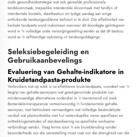
orale gesondheidsstrategie wat ook gereelde professionele
tandskoonmaak, toepaslike interdentale skoonmaak met tandlyn of
interdentale borstels, dieetbestuur en tydige aandag aan enige
ontluikende tandsorgprobleme behoort in te sluit. Die effektiwiteit van
herbale tandpasta word maksimeer wanneer dit doordagte geïntegreer
word in 'n volledige orale versorgingsreëling eerder as dat dit beskou
word as 'n selfstandige oplossing vir tandsorguitdagings.
Seleksiebegeleiding en
Gebruikaanbevelings
Evaluering van Gehalte-indikatore in
Kruidetandpasta-produkte
Verbruikers wat op soek is na effektiewe kruie-tandpasta, voordeel van 'n
begrip van gehalte-aanwysers wat goed-gevormde produkte van
minderwaardige alternatiewe onderskei in 'n toenemend vol mark.
Bestandele-transparansie verteenwoordig 'n fundamentele gehalte-
aanwyser, met betroubare vervaardigers wat volledige bestandelyste
verskaf wat plantonttrekke met hul wetenskaplike name spesifiseer en
onttrekkingsmetodes of standaardisering na spesifieke werksame
verbindings aandui. Vaag terme soos 'n eie kruieblending sonder
besonderhede oor die samestelling moet vrae oor die strengheid van die