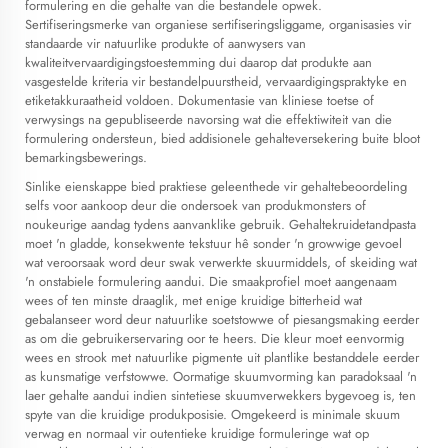
formulering en die gehalte van die bestandele opwek.
Sertifiseringsmerke van organiese sertifiseringsliggame, organisasies vir
standaarde vir natuurlike produkte of aanwysers van
kwaliteitvervaardigingstoestemming dui daarop dat produkte aan
vasgestelde kriteria vir bestandelpuurstheid, vervaardigingspraktyke en
etiketakkuraatheid voldoen. Dokumentasie van kliniese toetse of
verwysings na gepubliseerde navorsing wat die effektiwiteit van die
formulering ondersteun, bied addisionele gehalteversekering buite bloot
bemarkingsbewerings.
Sinlike eienskappe bied praktiese geleenthede vir gehaltebeoordeling
selfs voor aankoop deur die ondersoek van produkmonsters of
noukeurige aandag tydens aanvanklike gebruik. Gehaltekruidetandpasta
moet 'n gladde, konsekwente tekstuur hê sonder 'n growwige gevoel
wat veroorsaak word deur swak verwerkte skuurmiddels, of skeiding wat
'n onstabiele formulering aandui. Die smaakprofiel moet aangenaam
wees of ten minste draaglik, met enige kruidige bitterheid wat
gebalanseer word deur natuurlike soetstowwe of piesangsmaking eerder
as om die gebruikerservaring oor te heers. Die kleur moet eenvormig
wees en strook met natuurlike pigmente uit plantlike bestanddele eerder
as kunsmatige verfstowwe. Oormatige skuumvorming kan paradoksaal 'n
laer gehalte aandui indien sintetiese skuumverwekkers bygevoeg is, ten
spyte van die kruidige produkposisie. Omgekeerd is minimale skuum
verwag en normaal vir outentieke kruidige formuleringe wat op