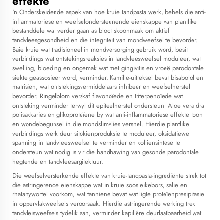
effekte
‘n Onderskeidende aspek van hoe kruie tandpasta werk, behels die anti-
inflammatoriese en weefselondersteunende eienskappe van plantlike
bestanddele wat verder gaan as bloot skoonmaak om aktief
tandvleesgesondheid en die integriteit van mondweefsel te bevorder.
Baie kruie wat tradisioneel in mondversorging gebruik word, besit
verbindings wat ontstekingsreaksies in tandvleesweefsel moduleer, wat
swelling, bloeding en ongemak wat met gingivitis en vroeë parodontale
siekte geassosieer word, verminder. Kamille-uitreksel bevat bisabolol en
matrisien, wat ontstekingsvermiddelaars inhibeer en weefselherstel
bevorder. Ringelblom verskaf flavonoïede en triterpenoïede wat
ontsteking verminder terwyl dit epiteelherstel ondersteun. Aloe vera dra
polisakkaries en glikoproteïene by wat anti-inflammatoriese effekte toon
en wondebegunsel in die mondslimvlies versnel. Hierdie plantlike
verbindings werk deur sitokienproduksie te moduleer, oksidatiewe
spanning in tandvleesweefsel te verminder en kolliensintese te
ondersteun wat nodig is vir die handhawing van gesonde parodontale
hegtende en tandvleesargitektuur.
Die weefselversterkende effekte van kruie-tandpasta-ingrediënte strek tot
die astringerende eienskappe wat in kruie soos eikebors, salie en
rhatanywortel voorkom, wat tanniene bevat wat ligte proteïenpresipitasie
in oppervlakweefsels veroorsaak. Hierdie astringerende werking trek
tandvleisweefsels tydelik aan, verminder kapillêre deurlaatbaarheid wat