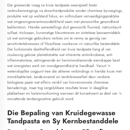
Die groeiende vraag na kruie tandpasta weerspieël breër
verbruikersneigings na skoonheidprodukte sonder chemiese byvoegings,
produkte wat op welstand fokus, en volhoubare vervaardigingspraktyke
wat omgewingsverantwoordelikheid saam met persoonlike gesondheid
beklemtoon. Hierdie samestellings sluit gewoonlik fluoried, natriumlauril-
sulfaat, triclosaan, kunsmatige kleurstowwe en sintetiese bewaarmiddels
uit wat sommige gebruikers verkies om te vermy as gevolg van
sensitiviteitskwessies of filosofiese voorkeure vir natuurlike bestanddele.
Die funksionele doeltreffendheid van kruie tandpasta hang af van
noukeurig gekose plantekstrakte wat inherente antimikrobiese, anti-
inflammatoriese, astringerende en hermineraliserende eienskappe besit
wat sinergisties werk om mondgesondheid te handhaaf. Vanuit ’n
wetenskaplike oogpunt tree die aktiewe verbindings in hierdie kruie met
mond-bakterieë, tande-enamel en tandvleisweefsel deur verskeie
biologiese paaie wat effens verskil van konvensionele chemiese
benaderings, maar tog vergelykbare resultate lewer in daaglikse
plakbeheer en kariesvoorkoming wanneer dit konsekwent as deel van ’n
omvattende tandsorgroetine gebruik word.
Die Bepaling van Kruidegewasse
Tandpasta en Sy Kernbestanddele