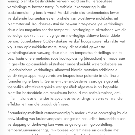
waarop plantlike bestanddele verwerk word om hul terapeutiese
verbindings te bewaar terwyl 'n stabiele inkorporering in die
pastaformulering bereik word. Verskillende ekstraksiemetodes lewer
verskillende konsentrasies en profiele van bioaktiewe molekules uit
plantmateriaal. Koudpers-ekstraksie bewaar hitte-gevoelige verbindings
deur olies meganies sonder temperatuurverhoging te ekstraheer, wat die
volledige spektrum van vlugtige en nie-vlugtige aktiewe bestanddele
behou. Superkritiese CO2-ekstraksie verskaf hoogs suiwer ekstrakte wat
vry is van oplosmiddelrestante, terwyl dit selektief gewenste
verbindingsklasse vasvang deur druk- en temperatuurinstellings aan te
pas. Tradisionele metodes soos kookoplossing (decoction) en macerasie
in geskikte oplosmiddels ekstraheer onderskeidelik wateroplosbare en
lipiedoplosbare verbindings, alhoewel hierdie metodes addisionele
verdikkingsstappe mag vereis om terapeutiese potensie in die finale
formulering te bereik. Gehalte-kruie-tandpasta-vervaardigers gebruik
toepaslike ekstraksietegnieke wat spesifiek afgestem is op bepaalde
plantlike bestanddele om maksimum behoud van antimikrobiese, anti-
inflammatoriese en ander terapeutiese verbindings te verseker wat die
effektiwiteit van die produk definieer.
Formuleringsstabiliteit verteenwoordig 'n ander kritieke oorweging by die
ontwikkeling van kruidetandpasta, aangesien natuurlike bestanddele aan
verslapping onderhewig kan wees as gevolg van ligblootstelling,
temperatuurveranderings, mikrobiese kontaminasie en oksidasie met