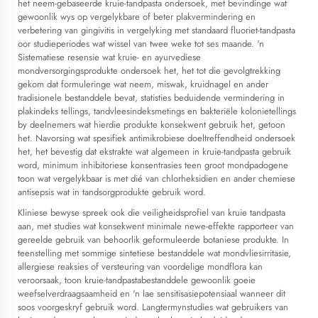
het neem-gebaseerde kruie-tandpasta ondersoek, met bevindinge wat
gewoonlik wys op vergelykbare of beter plakvermindering en
verbetering van gingivitis in vergelyking met standaard fluoriet-tandpasta
oor studieperiodes wat wissel van twee weke tot ses maande. 'n
Sistematiese resensie wat kruie- en ayurvediese
mondversorgingsprodukte ondersoek het, het tot die gevolgtrekking
gekom dat formuleringe wat neem, miswak, kruidnagel en ander
tradisionele bestanddele bevat, statisties beduidende vermindering in
plakindeks tellings, tandvleesindeksmetings en bakteriële kolonietellings
by deelnemers wat hierdie produkte konsekwent gebruik het, getoon
het. Navorsing wat spesifiek antimikrobiese doeltreffendheid ondersoek
het, het bevestig dat ekstrakte wat algemeen in kruie-tandpasta gebruik
word, minimum inhibitoriese konsentrasies teen groot mondpadogene
toon wat vergelykbaar is met dié van chlorheksidien en ander chemiese
antisepsis wat in tandsorgprodukte gebruik word.
Kliniese bewyse spreek ook die veiligheidsprofiel van kruie tandpasta
aan, met studies wat konsekwent minimale newe-effekte rapporteer van
gereelde gebruik van behoorlik geformuleerde botaniese produkte. In
teenstelling met sommige sintetiese bestanddele wat mondvliesirritasie,
allergiese reaksies of versteuring van voordelige mondflora kan
veroorsaak, toon kruie-tandpastabestanddele gewoonlik goeie
weefselverdraagsaamheid en 'n lae sensitisasiepotensiaal wanneer dit
soos voorgeskryf gebruik word. Langtermynstudies wat gebruikers van