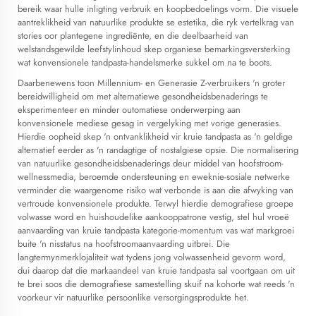
bereik waar hulle inligting verbruik en koopbedoelings vorm. Die visuele
aantreklikheid van natuurlike produkte se estetika, die ryk vertelkrag van
stories oor plantegene ingrediënte, en die deelbaarheid van
welstandsgewilde leefstylinhoud skep organiese bemarkingsversterking
wat konvensionele tandpasta-handelsmerke sukkel om na te boots.
Daarbenewens toon Millennium- en Generasie Z-verbruikers 'n groter
bereidwilligheid om met alternatiewe gesondheidsbenaderings te
eksperimenteer en minder outomatiese onderwerping aan
konvensionele mediese gesag in vergelyking met vorige generasies.
Hierdie oopheid skep 'n ontvanklikheid vir kruie tandpasta as 'n geldige
alternatief eerder as 'n randagtige of nostalgiese opsie. Die normalisering
van natuurlike gesondheidsbenaderings deur middel van hoofstroom-
wellnessmedia, beroemde ondersteuning en eweknie-sosiale netwerke
verminder die waargenome risiko wat verbonde is aan die afwyking van
vertroude konvensionele produkte. Terwyl hierdie demografiese groepe
volwasse word en huishoudelike aankooppatrone vestig, stel hul vroeë
aanvaarding van kruie tandpasta kategorie-momentum vas wat markgroei
buite 'n nisstatus na hoofstroomaanvaarding uitbrei. Die
langtermynmerklojaliteit wat tydens jong volwassenheid gevorm word,
dui daarop dat die markaandeel van kruie tandpasta sal voortgaan om uit
te brei soos die demografiese samestelling skuif na kohorte wat reeds 'n
voorkeur vir natuurlike persoonlike versorgingsprodukte het.