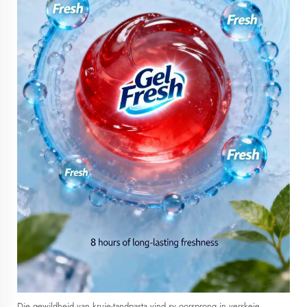
Die gewildheid van kruie-tandpasta vind sy oorsprong in verskeie