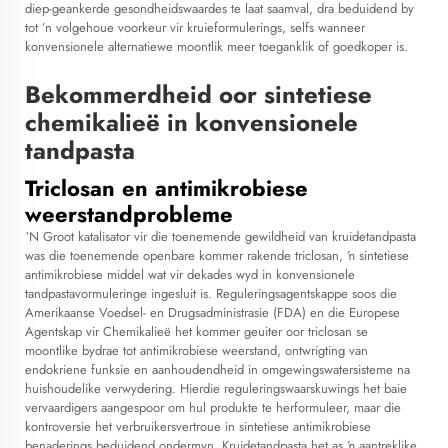
diep-geankerde gesondheidswaardes te laat saamval, dra beduidend by
tot ’n volgehoue voorkeur vir kruieformulerings, selfs wanneer
konvensionele alternatiewe moontlik meer toeganklik of goedkoper is.
Bekommerdheid oor sintetiese
chemikalieë in konvensionele
tandpasta
Triclosan en antimikrobiese
weerstandprobleme
ʼN Groot katalisator vir die toenemende gewildheid van kruidetandpasta
was die toenemende openbare kommer rakende triclosan, ŉ sintetiese
antimikrobiese middel wat vir dekades wyd in konvensionele
tandpastavormuleringe ingesluit is. Reguleringsagentskappe soos die
Amerikaanse Voedsel- en Drugsadministrasie (FDA) en die Europese
Agentskap vir Chemikalieë het kommer geuiter oor triclosan se
moontlike bydrae tot antimikrobiese weerstand, ontwrigting van
endokriene funksie en aanhoudendheid in omgewingswatersisteme na
huishoudelike verwydering. Hierdie reguleringswaarskuwings het baie
vervaardigers aangespoor om hul produkte te herformuleer, maar die
kontroversie het verbruikersvertroue in sintetiese antimikrobiese
benaderings beduidend ondermyn. Kruidetandpasta het as ŉ aantreklike