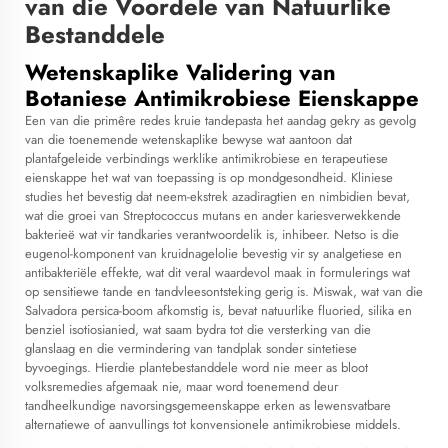
van die Voordele van Natuurlike
Bestanddele
Wetenskaplike Validering van
Botaniese Antimikrobiese Eienskappe
Een van die primêre redes
kruie tandepasta
het aandag gekry as gevolg
van die toenemende wetenskaplike bewyse wat aantoon dat
plantafgeleide verbindings werklike antimikrobiese en terapeutiese
eienskappe het wat van toepassing is op mondgesondheid. Kliniese
studies het bevestig dat neem-ekstrek azadiragtien en nimbidien bevat,
wat die groei van Streptococcus mutans en ander kariesverwekkende
bakterieë wat vir tandkaries verantwoordelik is, inhibeer. Netso is die
eugenol-komponent van kruidnagelolie bevestig vir sy analgetiese en
antibakteriële effekte, wat dit veral waardevol maak in formulerings wat
op sensitiewe tande en tandvleesontsteking gerig is. Miswak, wat van die
Salvadora persica-boom afkomstig is, bevat natuurlike fluoried, silika en
benziel isotiosianied, wat saam bydra tot die versterking van die
glanslaag en die vermindering van tandplak sonder sintetiese
byvoegings. Hierdie plantebestanddele word nie meer as bloot
volksremedies afgemaak nie, maar word toenemend deur
tandheelkundige navorsingsgemeenskappe erken as lewensvatbare
alternatiewe of aanvullings tot konvensionele antimikrobiese middels.