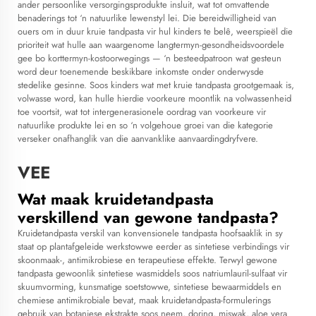
ander persoonlike versorgingsprodukte insluit, wat tot omvattende
benaderings tot ‘n natuurlike lewenstyl lei. Die bereidwilligheid van
ouers om in duur kruie tandpasta vir hul kinders te belê, weerspieël die
prioriteit wat hulle aan waargenome langtermyn-gesondheidsvoordele
gee bo korttermyn-kostoorwegings — ‘n besteedpatroon wat gesteun
word deur toenemende beskikbare inkomste onder onderwysde
stedelike gesinne. Soos kinders wat met kruie tandpasta grootgemaak is,
volwasse word, kan hulle hierdie voorkeure moontlik na volwassenheid
toe voortsit, wat tot intergenerasionele oordrag van voorkeure vir
natuurlike produkte lei en so ‘n volgehoue groei van die kategorie
verseker onafhanglik van die aanvanklike aanvaardingdryfvere.
VEE
Wat maak kruidetandpasta
verskillend van gewone tandpasta?
Kruidetandpasta verskil van konvensionele tandpasta hoofsaaklik in sy
staat op plantafgeleide werkstowwe eerder as sintetiese verbindings vir
skoonmaak-, antimikrobiese en terapeutiese effekte. Terwyl gewone
tandpasta gewoonlik sintetiese wasmiddels soos natriumlauril-sulfaat vir
skuumvorming, kunsmatige soetstowwe, sintetiese bewaarmiddels en
chemiese antimikrobiale bevat, maak kruidetandpasta-formulerings
gebruik van botaniese ekstrakte soos neem, doring, miswak, aloe vera