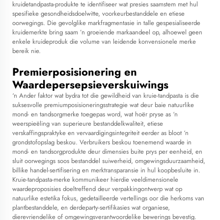
kruidetandpasta-produkte te identifiseer wat presies saamstem met hul
spesifieke gesondheidsdoelwitte, voorkeurbestanddele en etiese
oorwegings. Die gevolglike markfragmentasie in talle gespesialiseerde
kruidemerkte bring saam ’n groeiende markaandeel op, alhoewel geen
enkele kruideproduk die volume van leidende konvensionele merke
bereik nie.
Premierposisionering en
Waardepersepsieverskuiwings
‘n Ander faktor wat bydra tot die gewildheid van kruie-tandpasta is die
suksesvolle premiumposisioneringsstrategie wat deur baie natuurlike
mond- en tandsorgmerke toegepas word, wat hoër pryse as ‘n
weerspieëling van superieure bestanddelkwaliteit, etiese
verskaffingspraktyke en vervaardigingsintegriteit eerder as bloot ‘n
grondstofopslag beskou. Verbruikers beskou toenemend waarde in
mond- en tandsorgprodukte deur dimensies buite prys per eenheid, en
sluit oorwegings soos bestanddel suiwerheid, omgewingsduurzaamheid,
billike handel-sertifisering en merktransparansie in hul koopbesluite in.
Kruie-tandpasta-merke kommunikeer hierdie veeldimensionele
waardeproposisies doeltreffend deur verpakkingontwerp wat op
natuurlike estetika fokus, gedetailleerde vertellings oor die herkoms van
plantbestanddele, en derdeparty-sertifikasies wat organiese,
dierevriendelike of omgewingsverantwoordelike bewerings bevestig.