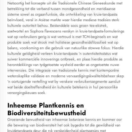
Netsoortig het konsepte uit die Tradisionele Chinese Geneeskunde met
betrekking tot die verband tussen mondgesondheid en meridiaanse
sisteme sowel as orgaanfunksie, die ontwikkeling van kruie-tandpasta
beïnvloed, veral in Asiëse markte waar hierdie mediese tradisies sterk
kulturele outoriteit behou. Bestanddele soos groen tee-ekstrek,
soetwortel en Sophora flavescens verskyn in kruie-tandpasta-formulerings
wat op verbruikers gerig is wat vertroud is met TCM-beginsels en wat
produkte soek wat strook met holistiese gesondheidsfilosofieë wat op
balans, voorkoming en die gebruik van natuurlike stowwe fokus. Hierdie
kulturele geldigheid verleen kruie-tandpasta ‘n outentisiteitsstatus wat
suiwer kommerciële innoverings ontbreek, en plaas hierdie produkte as
herontdekkings van tydgetoetste wysheid eerder as ongetoetste nuwe
intervensies. Die integrasie van tradisionele kennis met kontemporêre
wetenskaplike validasie en moderne vervaardigingskwaliteitsbeheer skep
‘n oortuigende vertelling wat by verskeie verbruikerssegmente aansluit
wat beide doeltreffendheid én kulturele betekenis in hul persoonlike
versorgingskeuses soek.
Inheemse Plantkennis en
Biodiversiteitsbewustheid
Groeiende bewustheid van inheemse botaniese kennis en kommer oor
die bewaring van biodiversiteit het ook bygedra tot die gewildheid van
kruidetandpasta deur die ryk verskeidenheid plantspesies met