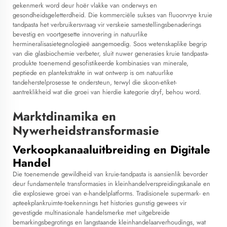
gekenmerk word deur hoër vlakke van onderwys en
gesondheidsgeletterdheid. Die kommerciële sukses van fluoorvrye kruie
tandpasta het verbruikersvraag vir verskeie samestellingsbenaderings
bevestig en voortgesette innovering in natuurlike
hermineralisasietegnologieë aangemoedig. Soos wetenskaplike begrip
van die glasbiochemie verbeter, sluit nuwer generasies kruie tandpasta-
produkte toenemend gesofistikeerde kombinasies van minerale,
peptiede en plantekstrakte in wat ontwerp is om natuurlike
tandeherstelprosesse te ondersteun, terwyl die skoon-etiket-
aantreklikheid wat die groei van hierdie kategorie dryf, behou word.
Marktdinamika en
Nywerheidstransformasie
Verkoopkanaaluitbreiding en Digitale
Handel
Die toenemende gewildheid van kruie-tandpasta is aansienlik bevorder
deur fundamentele transformasies in kleinhandelverspreidingskanale en
die explosiewe groei van e-handelplatforms. Tradisionele supermark- en
apteekplankruimte-toekennings het histories gunstig gewees vir
gevestigde multinasionale handelsmerke met uitgebreide
bemarkingsbegrotings en langstaande kleinhandelaarverhoudings, wat