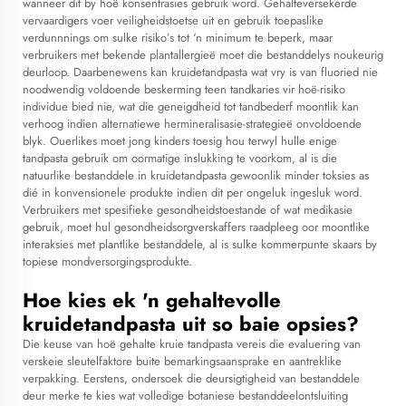
wanneer dit by hoë konsentrasies gebruik word. Gehalteversekerde
vervaardigers voer veiligheidstoetse uit en gebruik toepaslike
verdunnnings om sulke risiko’s tot ‘n minimum te beperk, maar
verbruikers met bekende plantallergieë moet die bestanddelys noukeurig
deurloop. Daarbenewens kan kruidetandpasta wat vry is van fluoried nie
noodwendig voldoende beskerming teen tandkaries vir hoë-risiko
individue bied nie, wat die geneigdheid tot tandbederf moontlik kan
verhoog indien alternatiewe hermineralisasie-strategieë onvoldoende
blyk. Ouerlikes moet jong kinders toesig hou terwyl hulle enige
tandpasta gebruik om oormatige inslukking te voorkom, al is die
natuurlike bestanddele in kruidetandpasta gewoonlik minder toksies as
dié in konvensionele produkte indien dit per ongeluk ingesluk word.
Verbruikers met spesifieke gesondheidstoestande of wat medikasie
gebruik, moet hul gesondheidsorgverskaffers raadpleeg oor moontlike
interaksies met plantlike bestanddele, al is sulke kommerpunte skaars by
topiese mondversorgingsprodukte.
Hoe kies ek 'n gehaltevolle
kruidetandpasta uit so baie opsies?
Die keuse van hoë gehalte kruie tandpasta vereis die evaluering van
verskeie sleutelfaktore buite bemarkingsaansprake en aantreklike
verpakking. Eerstens, ondersoek die deursigtigheid van bestanddele
deur merke te kies wat volledige botaniese bestanddeelontsluiting