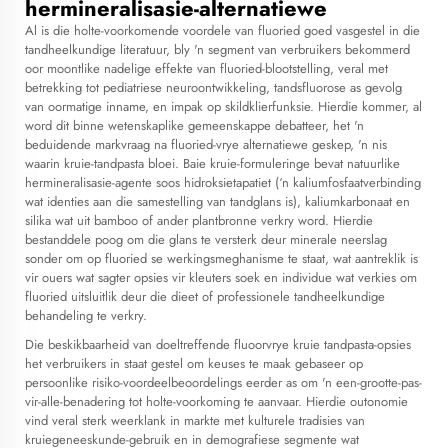
hermineralisasie-alternatiewe
Al is die holte-voorkomende voordele van fluoried goed vasgestel in die
tandheelkundige literatuur, bly 'n segment van verbruikers bekommerd
oor moontlike nadelige effekte van fluoried-blootstelling, veral met
betrekking tot pediatriese neuroontwikkeling, tandsfluorose as gevolg
van oormatige inname, en impak op skildklierfunksie. Hierdie kommer, al
word dit binne wetenskaplike gemeenskappe debatteer, het 'n
beduidende markvraag na fluoried-vrye alternatiewe geskep, 'n nis
waarin kruie-tandpasta bloei. Baie kruie-formuleringe bevat natuurlike
hermineralisasie-agente soos hidroksietapatiet (‘n kaliumfosfaatverbinding
wat identies aan die samestelling van tandglans is), kaliumkarbonaat en
silika wat uit bamboo of ander plantbronne verkry word. Hierdie
bestanddele poog om die glans te versterk deur minerale neerslag
sonder om op fluoried se werkingsmeghanisme te staat, wat aantreklik is
vir ouers wat sagter opsies vir kleuters soek en individue wat verkies om
fluoried uitsluitlik deur die dieet of professionele tandheelkundige
behandeling te verkry.
Die beskikbaarheid van doeltreffende fluoorvrye kruie tandpasta-opsies
het verbruikers in staat gestel om keuses te maak gebaseer op
persoonlike risiko-voordeelbeoordelings eerder as om 'n een-grootte-pas-
vir-alle-benadering tot holte-voorkoming te aanvaar. Hierdie outonomie
vind veral sterk weerklank in markte met kulturele tradisies van
kruiegeneeskunde-gebruik en in demografiese segmente wat