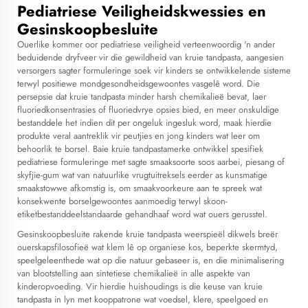
Pediatriese Veiligheidskwessies en
Gesinskoopbesluite
Ouerlike kommer oor pediatriese veiligheid verteenwoordig 'n ander
beduidende dryfveer vir die gewildheid van kruie tandpasta, aangesien
versorgers sagter formuleringe soek vir kinders se ontwikkelende sisteme
terwyl positiewe mondgesondheidsgewoontes vasgelê word. Die
persepsie dat kruie tandpasta minder harsh chemikalieë bevat, laer
fluoriedkonsentrasies of fluoriedvrye opsies bied, en meer onskuldige
bestanddele het indien dit per ongeluk ingesluk word, maak hierdie
produkte veral aantreklik vir peutjies en jong kinders wat leer om
behoorlik te borsel. Baie kruie tandpastamerke ontwikkel spesifiek
pediatriese formuleringe met sagte smaaksoorte soos aarbei, piesang of
skyfjie-gum wat van natuurlike vrugtuitreksels eerder as kunsmatige
smaakstowwe afkomstig is, om smaakvoorkeure aan te spreek wat
konsekwente borselgewoontes aanmoedig terwyl skoon-
etiketbestanddeelstandaarde gehandhaaf word wat ouers gerusstel.
Gesinskoopbesluite rakende kruie tandpasta weerspieël dikwels breër
ouerskapsfilosofieë wat klem lê op organiese kos, beperkte skermtyd,
speelgeleenthede wat op die natuur gebaseer is, en die minimalisering
van blootstelling aan sintetiese chemikalieë in alle aspekte van
kinderopvoeding. Vir hierdie huishoudings is die keuse van kruie
tandpasta in lyn met kooppatrone wat voedsel, klere, speelgoed en