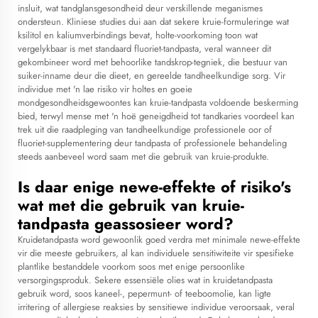
insluit, wat tandglansgesondheid deur verskillende meganismes
ondersteun. Kliniese studies dui aan dat sekere kruie-formuleringe wat
ksilitol en kaliumverbindings bevat, holte-voorkoming toon wat
vergelykbaar is met standaard fluoriet-tandpasta, veral wanneer dit
gekombineer word met behoorlike tandskrop-tegniek, die bestuur van
suiker-inname deur die dieet, en gereelde tandheelkundige sorg. Vir
individue met 'n lae risiko vir holtes en goeie
mondgesondheidsgewoontes kan kruie-tandpasta voldoende beskerming
bied, terwyl mense met 'n hoë geneigdheid tot tandkaries voordeel kan
trek uit die raadpleging van tandheelkundige professionele oor of
fluoriet-supplementering deur tandpasta of professionele behandeling
steeds aanbeveel word saam met die gebruik van kruie-produkte.
Is daar enige newe-effekte of risiko's
wat met die gebruik van kruie-
tandpasta geassosieer word?
Kruidetandpasta word gewoonlik goed verdra met minimale newe-effekte
vir die meeste gebruikers, al kan individuele sensitiwiteite vir spesifieke
plantlike bestanddele voorkom soos met enige persoonlike
versorgingsproduk. Sekere essensiële olies wat in kruidetandpasta
gebruik word, soos kaneel-, pepermunt- of teeboomolie, kan ligte
irritering of allergiese reaksies by sensitiewe individue veroorsaak, veral