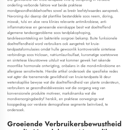
onderling verbonde faktore wat beide praktiese
mondgesondheidsbehoeftes sowel as breër leefstylwaardes aanspreek.
Navorsing dui daarop dat plantlike bestanddele soos neem, doring,
miswak, tulsi en aloe vera klinies relevante antimikrobiese, anti-
inflammatoriese en genesende eienskappe besit wat doeltreffend
algemene tandsorgprobleme soos tandplakophoping,
tandvleesontsteking en bakteriële oorgroei bekamp. Buite funksionele
doeltreffendheid word verbruikers ook aangetrek tot kruie-
tandpastaformulasies omdat hulle gewoonlik kontroversiële sintetiese
verbindings soos triclosan, natriumlaurilsulfaat, kunsmatige soetstowwe
en sintetiese kleurstowwe uitsluit wat kommer gewek het rakende
moontlike hormonale ontwrigting, onbalans in die mond-mikrobiome en
allergiese sensitiwiteite. Hierdie artikel ondersoek die spesifieke redes
wat agter die toenemende gewildheid van kruie-tandpasta lê deur
wetenskaplike bewyse wat die doeltreffendheid van plante ondersteun,
verbruikers se gesondheidskwessies wat die oorgang weg van
konvensionele produkte motiveer, markdinamika wat die
mondversorgingsbedryf herskik, en praktiese oorwegings wat
koopgedrag oor verskeie demografiese segmente beïnvloed, te
ondersoek.
Groeiende Verbruikersbewustheid