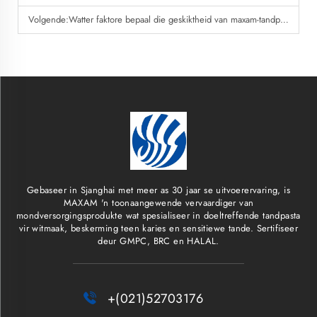
Volgende:
Watter faktore bepaal die geskiktheid van maxam-tandpasta?
Gebaseer in Sjanghai met meer as 30 jaar se uitvoerervaring, is
MAXAM 'n toonaangewende vervaardiger van
mondversorgingsprodukte wat spesialiseer in doeltreffende tandpasta
vir witmaak, beskerming teen karies en sensitiewe tande. Sertifiseer
deur GMPC, BRC en HALAL.

+(021)52703176