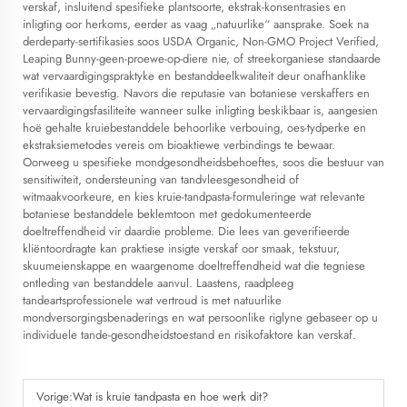
verskaf, insluitend spesifieke plantsoorte, ekstrak-konsentrasies en
inligting oor herkoms, eerder as vaag „natuurlike“ aansprake. Soek na
derdeparty-sertifikasies soos USDA Organic, Non-GMO Project Verified,
Leaping Bunny-geen-proewe-op-diere nie, of streekorganiese standaarde
wat vervaardigingspraktyke en bestanddeelkwaliteit deur onafhanklike
verifikasie bevestig. Navors die reputasie van botaniese verskaffers en
vervaardigingsfasiliteite wanneer sulke inligting beskikbaar is, aangesien
hoë gehalte kruiebestanddele behoorlike verbouing, oes-tydperke en
ekstraksiemetodes vereis om bioaktiewe verbindings te bewaar.
Oorweeg u spesifieke mondgesondheidsbehoeftes, soos die bestuur van
sensitiwiteit, ondersteuning van tandvleesgesondheid of
witmaakvoorkeure, en kies kruie-tandpasta-formuleringe wat relevante
botaniese bestanddele beklemtoon met gedokumenteerde
doeltreffendheid vir daardie probleme. Die lees van geverifieerde
kliëntoordragte kan praktiese insigte verskaf oor smaak, tekstuur,
skuumeienskappe en waargenome doeltreffendheid wat die tegniese
ontleding van bestanddele aanvul. Laastens, raadpleeg
tandeartsprofessionele wat vertroud is met natuurlike
mondversorgingsbenaderings en wat persoonlike riglyne gebaseer op u
individuele tande-gesondheidstoestand en risikofaktore kan verskaf.
Vorige:
Wat is kruie tandpasta en hoe werk dit?