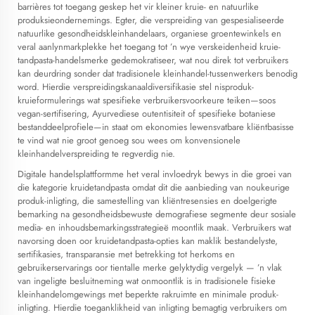
barrières tot toegang geskep het vir kleiner kruie- en natuurlike
produksieondernemings. Egter, die verspreiding van gespesialiseerde
natuurlike gesondheidskleinhandelaars, organiese groentewinkels en
veral aanlynmarkplekke het toegang tot ’n wye verskeidenheid kruie-
tandpasta-handelsmerke gedemokratiseer, wat nou direk tot verbruikers
kan deurdring sonder dat tradisionele kleinhandel-tussenwerkers benodig
word. Hierdie verspreidingskanaaldiversifikasie stel nisproduk-
kruieformulerings wat spesifieke verbruikersvoorkeure teiken—soos
vegan-sertifisering, Ayurvediese outentisiteit of spesifieke botaniese
bestanddeelprofiele—in staat om ekonomies lewensvatbare kliëntbasisse
te vind wat nie groot genoeg sou wees om konvensionele
kleinhandelverspreiding te regverdig nie.
Digitale handelsplattformme het veral invloedryk bewys in die groei van
die kategorie kruidetandpasta omdat dit die aanbieding van noukeurige
produk-inligting, die samestelling van kliëntresensies en doelgerigte
bemarking na gesondheidsbewuste demografiese segmente deur sosiale
media- en inhoudsbemarkingsstrategieë moontlik maak. Verbruikers wat
navorsing doen oor kruidetandpasta-opties kan maklik bestandelyste,
sertifikasies, transparansie met betrekking tot herkoms en
gebruikerservarings oor tientalle merke gelyktydig vergelyk — ’n vlak
van ingeligte besluitneming wat onmoontlik is in tradisionele fisieke
kleinhandelomgewings met beperkte rakruimte en minimale produk-
inligting. Hierdie toeganklikheid van inligting bemagtig verbruikers om