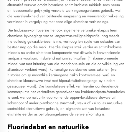
alternatief verskyn omdat botaniese antimikrobiese middels soos neem
en teeboomolie gelyktydig verskeie werkingsmeganismes gebruik, wat
die waarskynlikheid van bakteriële aanpassing en weerstandontwikkeling
verminder in vergelyking met eensielige sintetiese verbindings.
Die triclosaan-kontroversie het ook algemene verbruiker-skepsis teen
chemiese byvoegings wat se langtermyn-veiligheidsprofiel nog steeds
nie volledig gekarakteriseer is nie, verhoog ten spyte van dekades van
bestaansreg op die mark. Hierdie skepsis strek verder as antimikrobiese
middels na ander sintetiese komponente wat dikwels in konvensionele
tandpasta voorkom, insluitend natriumlauril-sulfaat (‘n skuimvormende
middel wat met irritering van die mondholte-sele en die ontwikkeling van
aftandsoor verbind word), kunsmatige soetstowwe soos sakarien (wat
histories om sy moontlike karsinogene risiko kontroversieel was) en
sintetiese kleurstowwe (wat met hiperaktiwiteitsoorgange by kinders
geassosieer word). Die kumulatiewe effek van hierdie oorvleuelende
kommerpunte het verbruikers gemotiveer om kruidetandpasta-formulasies
te soek wat op natuurlik voorkomende oppervlakaktiewe stowwe uit
kokosnoot of ander plantbronne staatmaak, stevia of ksilitol as natuurlike
soetmiddel-alternatiewe gebruik, en pigmente wat van botaniese
ekstrakte eerder as petroleumgebaseerde verwe afkomstig is.
Fluoriedebat en natuurlike