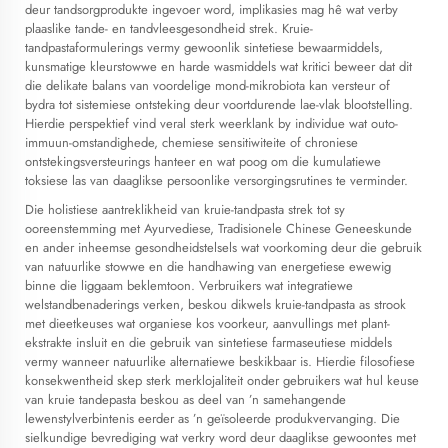
deur tandsorgprodukte ingevoer word, implikasies mag hê wat verby
plaaslike tande- en tandvleesgesondheid strek. Kruie-
tandpastaformulerings vermy gewoonlik sintetiese bewaarmiddels,
kunsmatige kleurstowwe en harde wasmiddels wat kritici beweer dat dit
die delikate balans van voordelige mond-mikrobiota kan versteur of
bydra tot sistemiese ontsteking deur voortdurende lae-vlak blootstelling.
Hierdie perspektief vind veral sterk weerklank by individue wat outo-
immuun-omstandighede, chemiese sensitiwiteite of chroniese
ontstekingsversteurings hanteer en wat poog om die kumulatiewe
toksiese las van daaglikse persoonlike versorgingsrutines te verminder.
Die holistiese aantreklikheid van kruie-tandpasta strek tot sy
ooreenstemming met Ayurvediese, Tradisionele Chinese Geneeskunde
en ander inheemse gesondheidstelsels wat voorkoming deur die gebruik
van natuurlike stowwe en die handhawing van energetiese ewewig
binne die liggaam beklemtoon. Verbruikers wat integratiewe
welstandbenaderings verken, beskou dikwels kruie-tandpasta as strook
met dieetkeuses wat organiese kos voorkeur, aanvullings met plant-
ekstrakte insluit en die gebruik van sintetiese farmaseutiese middels
vermy wanneer natuurlike alternatiewe beskikbaar is. Hierdie filosofiese
konsekwentheid skep sterk merklojaliteit onder gebruikers wat hul keuse
van
kruie tandepasta
beskou as deel van ’n samehangende
lewenstylverbintenis eerder as ’n geïsoleerde produkvervanging. Die
sielkundige bevrediging wat verkry word deur daaglikse gewoontes met