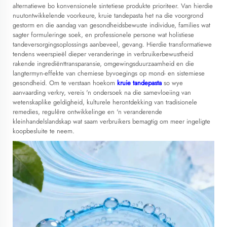
alternatiewe bo konvensionele sintetiese produkte prioriteer. Van hierdie
nuutontwikkelende voorkeure,
kruie tandepasta
het na die voorgrond
gestorm en die aandag van gesondheidsbewuste individue, families wat
sagter formuleringe soek, en professionele persone wat holistiese
tandeversorgingsoplossings aanbeveel, gevang. Hierdie transformatiewe
tendens weerspieël dieper veranderinge in verbruikerbewustheid
rakende ingrediënttransparansie, omgewingsduurzaamheid en die
langtermyn-effekte van chemiese byvoegings op mond- en sistemiese
gesondheid. Om te verstaan hoekom
kruie tandepasta
so wye
aanvaarding verkry, vereis 'n ondersoek na die samevloeiing van
wetenskaplike geldigheid, kulturele herontdekking van tradisionele
remedies, regulêre ontwikkelinge en 'n veranderende
kleinhandelslandskap wat saam verbruikers bemagtig om meer ingeligte
koopbesluite te neem.