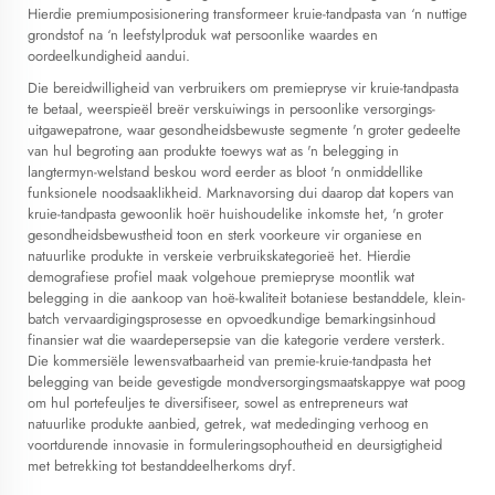
Hierdie premiumposisionering transformeer kruie-tandpasta van ‘n nuttige
grondstof na ‘n leefstylproduk wat persoonlike waardes en
oordeelkundigheid aandui.
Die bereidwilligheid van verbruikers om premiepryse vir kruie-tandpasta
te betaal, weerspieël breër verskuiwings in persoonlike versorgings-
uitgawepatrone, waar gesondheidsbewuste segmente 'n groter gedeelte
van hul begroting aan produkte toewys wat as 'n belegging in
langtermyn-welstand beskou word eerder as bloot 'n onmiddellike
funksionele noodsaaklikheid. Marknavorsing dui daarop dat kopers van
kruie-tandpasta gewoonlik hoër huishoudelike inkomste het, 'n groter
gesondheidsbewustheid toon en sterk voorkeure vir organiese en
natuurlike produkte in verskeie verbruikskategorieë het. Hierdie
demografiese profiel maak volgehoue premiepryse moontlik wat
belegging in die aankoop van hoë-kwaliteit botaniese bestanddele, klein-
batch vervaardigingsprosesse en opvoedkundige bemarkingsinhoud
finansier wat die waardepersepsie van die kategorie verdere versterk.
Die kommersiële lewensvatbaarheid van premie-kruie-tandpasta het
belegging van beide gevestigde mondversorgingsmaatskappye wat poog
om hul portefeuljes te diversifiseer, sowel as entrepreneurs wat
natuurlike produkte aanbied, getrek, wat mededinging verhoog en
voortdurende innovasie in formuleringsophoutheid en deursigtigheid
met betrekking tot bestanddeelherkoms dryf.