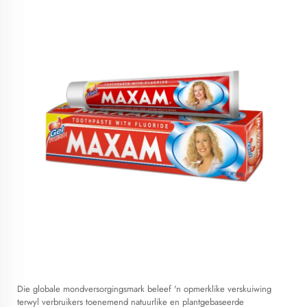
Die globale mondversorgingsmark beleef 'n opmerklike verskuiwing
terwyl verbruikers toenemend natuurlike en plantgebaseerde