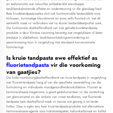
en teeboomolie wat natuurlike antibakteriële eienskappe,
tandvleeskalmerende effekte en ondersteuning vir die glanslaag bied.
Baie kruidetandpasta-opties sluit ook kontroversiële bestanddele soos
triclosaan, kunsmatige kleurstowwe en soms selfs fluoried uit, wat dit
aantreklik maak vir verbruikers wat na skoner bestanddeelprofiel soek.
Die funksionele doeltreffendheid van hoë gehalte-kruidetandpasta-
produkte is deur kliniese navorsing bevestig wat vergelykbare of beter
prestasie in plakbeheer, tandvleesontstekingvermindering en
asemversissing toon in vergelyking met standaard konvensionele
formulerings.
Is kruie tandpasta ewe effektief as
fluorietandpasta
vir die voorkoming
van gaatjies?
Die holte-voorkomingdoeltreffendheid van kruie-tandpasta in vergelyking
met fluoriet-tandpasta hang af van die spesifieke samestelling van die
formulering en individuele mondgesondheidsrisikofaktore. Fluoriet se
hermineralisasie-meganisme is goed gedokumenteer vir die versterking
van glans-enamel en die omkeer van vroeë tandkaries, wat fluorierde
tandpasta baie doeltreffend maak vir mense wat geneig is tot tande-
holtes. Daar is egter tans baie kruie-tandpasta-produkte wat alternatiewe
hermineralisasie-agente soos hidroksietapatiet, kaliumkarbonaat en ksilitol