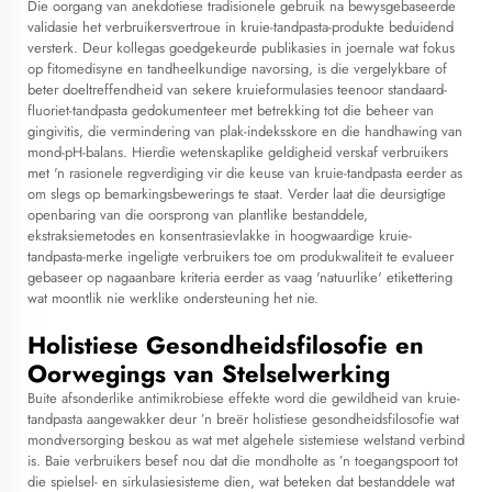
Die oorgang van anekdotiese tradisionele gebruik na bewysgebaseerde
validasie het verbruikersvertroue in kruie-tandpasta-produkte beduidend
versterk. Deur kollegas goedgekeurde publikasies in joernale wat fokus
op fitomedisyne en tandheelkundige navorsing, is die vergelykbare of
beter doeltreffendheid van sekere kruieformulasies teenoor standaard-
fluoriet-tandpasta gedokumenteer met betrekking tot die beheer van
gingivitis, die vermindering van plak-indeksskore en die handhawing van
mond-pH-balans. Hierdie wetenskaplike geldigheid verskaf verbruikers
met 'n rasionele regverdiging vir die keuse van kruie-tandpasta eerder as
om slegs op bemarkingsbewerings te staat. Verder laat die deursigtige
openbaring van die oorsprong van plantlike bestanddele,
ekstraksiemetodes en konsentrasievlakke in hoogwaardige kruie-
tandpasta-merke ingeligte verbruikers toe om produkwaliteit te evalueer
gebaseer op nagaanbare kriteria eerder as vaag 'natuurlike' etikettering
wat moontlik nie werklike ondersteuning het nie.
Holistiese Gesondheidsfilosofie en
Oorwegings van Stelselwerking
Buite afsonderlike antimikrobiese effekte word die gewildheid van kruie-
tandpasta aangewakker deur ’n breër holistiese gesondheidsfilosofie wat
mondversorging beskou as wat met algehele sistemiese welstand verbind
is. Baie verbruikers besef nou dat die mondholte as ’n toegangspoort tot
die spielsel- en sirkulasiesisteme dien, wat beteken dat bestanddele wat