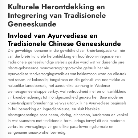
Kulturele Herontdekking en
Integrering van Tradisionele
Geneeskunde
Invloed van Ayurvediese en
Tradisionele Chinese Geneeskunde
Die geweldige toename in die gewildheid van kruie-tandpasta kan nie
van die breër kulturele herontdekking en hoofstroom-integrasie van
tradisionele geneeskundige stelsels geskei word wat vir duisende jare
plante-gebaseerde mondversorgingspraktyke gebruik het nie.
Ayurvediese tandversorgingstradisies wat beklemtoon word op olie-trek
met sesam- of kokosolie, tongskraap en die gebruik van neemtakke as
natuurlike tandeborsels, het aansienlike aanhang in Westerse
welnessgemeenskappe verkry, wat vertroudheid met en ontvanklikheid
vir kruiebenaderings tot mondgesondheid geskep het. Baie moderne
kruie-tandpastaformulerings verwys uitdruklik na Ayurvediese beginsels
in hul bemarking en ingrediëntkeuse, en sluit klassieke
plantegroeperinge soos neem, doring, cinnamon, kardemom en venkel
in wat saamstem met tradisionele formulerings terwyl dit ook moderne
verbruikersverwagtinge vir gerieflike pasta-leweringsformate en
aangename smaakprofiel bevredig.