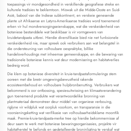
toepassings vir mondgesondheid in verskillende geografiese streke en
kulturele tradisies te beklemtoon. Miswak uit die Midde-Ooste en Suid-
Asië, babool van die Indiese subkontinent, en verskeie genesende
plante uit Afrikaanse en Latyns-Amerikaanse tradisies word toenemend
erken vir hul mondversorgingseienskappe, wat die verskeidenheid van
botaniese bestanddele wat beskikbaar is vir vormgewers van
kruidetandpasta uitbrei. Hierdie diversifikasie bied nie net funksionele
verskeidenheid nie, maar spreek ook verbruikers aan wat belangstel in
die ondersteuning van volhoubare oespraktyke, billike
handelsverhoudings met inheemse gemeenskappe, en die bewaring van
tradisionele botaniese kennis wat deur modernisering en habitatverlies
bedreig word.
Die klem op botaniese diversiteit in kruie-tandpastaformulerings stem
ooreen met die breër omgewingsbewustheid rakende
ecosisteembehoud en volhoubare hulpbronbenutting. Verbruikers wat
bekommerd is oor ontbossing, spesiesuitwissing en klimaatsverandering
gun toenemend produkte wat verantwoordelike bronning van
plantmateriaal demonstreer deur middel van organiese verbouing,
riglyne vir wildpluk wat oorpluk voorkom, en transparansie in die
voorsieningsketting wat verifikasie van volhoubaarheidsklame moontlik
maak. Premie-kruie-tandpasta-merke tree op hierdie bekommernisse af
deur saam te werk met botaniese bewaringsorganisasies, projekte vir
habitatherstel te befonds en gedetailleerde broninligting te verskaf wat